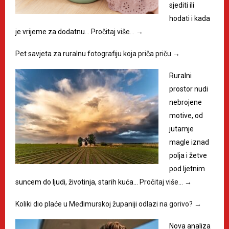
sjediti ili
hodati i kada
je vrijeme za dodatnu…
Pročitaj više…
→
Pet savjeta za ruralnu fotografiju koja priča priču
→
Ruralni
prostor nudi
nebrojene
motive, od
jutarnje
magle iznad
polja i žetve
pod ljetnim
suncem do ljudi, životinja, starih kuća…
Pročitaj više…
→
Koliki dio plaće u Međimurskoj županiji odlazi na gorivo?
→
Nova analiza