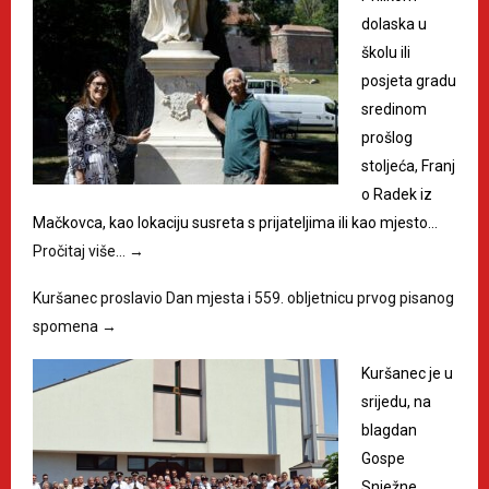
dolaska u
školu ili
posjeta gradu
sredinom
prošlog
stoljeća, Franj
o Radek iz
Mačkovca, kao lokaciju susreta s prijateljima ili kao mjesto…
Pročitaj više…
→
Kuršanec proslavio Dan mjesta i 559. obljetnicu prvog pisanog
spomena
→
Kuršanec je u
srijedu, na
blagdan
Gospe
Snježne,