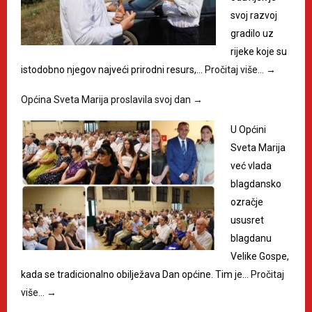
svoj razvoj
gradilo uz
rijeke koje su
istodobno njegov najveći prirodni resurs,…
Pročitaj više…
→
Općina Sveta Marija proslavila svoj dan
→
U Općini
Sveta Marija
već vlada
blagdansko
ozračje
ususret
blagdanu
Velike Gospe,
kada se tradicionalno obilježava Dan općine. Tim je…
Pročitaj
više…
→