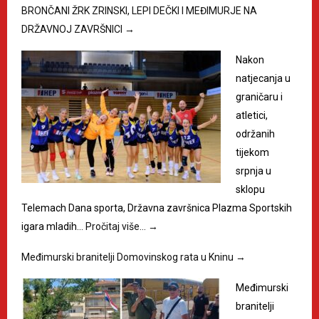
BRONČANI ŽRK ZRINSKI, LEPI DEČKI I MEĐIMURJE NA
DRŽAVNOJ ZAVRŠNICI
→
Nakon
natjecanja u
graničaru i
atletici,
održanih
tijekom
srpnja u
sklopu
Telemach Dana sporta, Državna završnica Plazma Sportskih
igara mladih…
Pročitaj više…
→
Međimurski branitelji Domovinskog rata u Kninu
→
Međimurski
branitelji