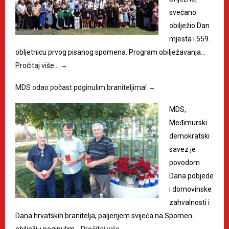
svečano
obilježio Dan
mjesta i 559.
obljetnicu prvog pisanog spomena. Program obilježavanja…
Pročitaj više…
→
MDS odao počast poginulim braniteljima!
→
MDS,
Međimurski
demokratski
savez je
povodom
Dana pobjede
i domovinske
zahvalnosti i
Dana hrvatskih branitelja, paljenjem svijeća na Spomen-
obilježju poginulim…
Pročitaj više…
→