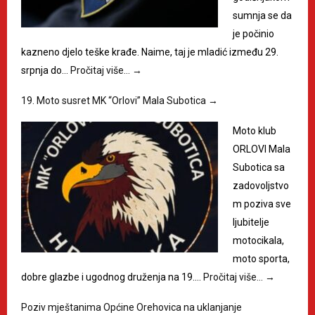
sumnja se da
je počinio
kazneno djelo teške krađe. Naime, taj je mladić između 29.
srpnja do…
Pročitaj više…
→
19. Moto susret MK “Orlovi” Mala Subotica
→
Moto klub
ORLOVI Mala
Subotica sa
zadovoljstvo
m poziva sve
ljubitelje
motocikala,
moto sporta,
dobre glazbe i ugodnog druženja na 19.…
Pročitaj više…
→
Poziv mještanima Općine Orehovica na uklanjanje