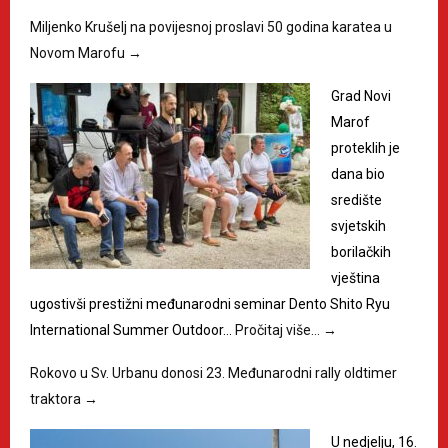
Miljenko Krušelj na povijesnoj proslavi 50 godina karatea u
Novom Marofu
→
Grad Novi
Marof
proteklih je
dana bio
središte
svjetskih
borilačkih
vještina
ugostivši prestižni međunarodni seminar Dento Shito Ryu
International Summer Outdoor…
Pročitaj više…
→
Rokovo u Sv. Urbanu donosi 23. Međunarodni rally oldtimer
traktora
→
U nedjelju, 16.