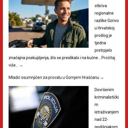
otkriva
regionalne
razlike Gorivo
u Hrvatskoj
prošlog je
tjedna
pretrpjelo
značajna poskupljenja, što se preslikalo i na kućne…
Pročitaj
više…
→
Mladić osumnjičen za provalu u Gornjem Hrašćanu
→
Dovršenim
kriminalistički
m
istraživanjem
nad 22-
godišnjakom