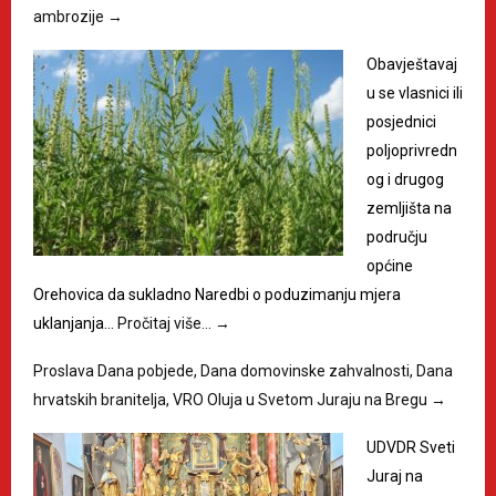
ambrozije
→
Obavještavaj
u se vlasnici ili
posjednici
poljoprivredn
og i drugog
zemljišta na
području
općine
Orehovica da sukladno Naredbi o poduzimanju mjera
uklanjanja…
Pročitaj više…
→
Proslava Dana pobjede, Dana domovinske zahvalnosti, Dana
hrvatskih branitelja, VRO Oluja u Svetom Juraju na Bregu
→
UDVDR Sveti
Juraj na