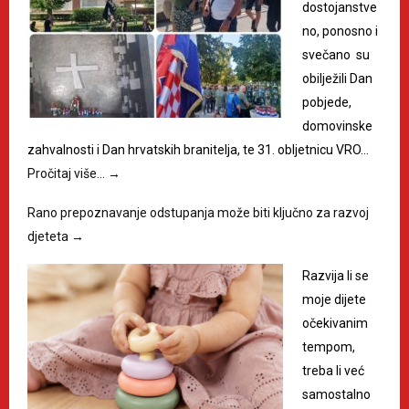
dostojanstve
no, ponosno i
svečano su
obilježili Dan
pobjede,
domovinske
zahvalnosti i Dan hrvatskih branitelja, te 31. obljetnicu VRO…
Pročitaj više…
→
Rano prepoznavanje odstupanja može biti ključno za razvoj
djeteta
→
Razvija li se
moje dijete
očekivanim
tempom,
treba li već
samostalno