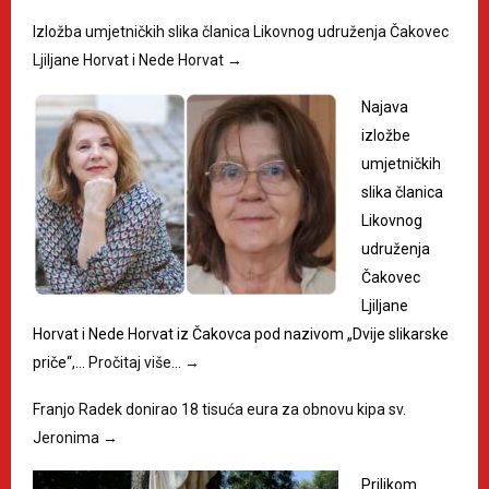
Izložba umjetničkih slika članica Likovnog udruženja Čakovec
Ljiljane Horvat i Nede Horvat
→
Najava
izložbe
umjetničkih
slika članica
Likovnog
udruženja
Čakovec
Ljiljane
Horvat i Nede Horvat iz Čakovca pod nazivom „Dvije slikarske
priče“,…
Pročitaj više…
→
Franjo Radek donirao 18 tisuća eura za obnovu kipa sv.
Jeronima
→
Prilikom