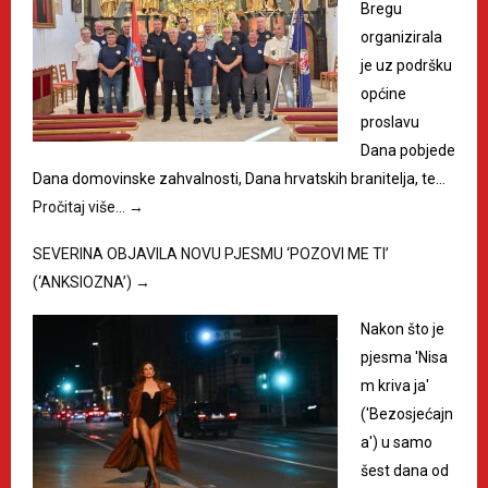
Bregu
organizirala
je uz podršku
općine
proslavu
Dana pobjede
Dana domovinske zahvalnosti, Dana hrvatskih branitelja, te…
Pročitaj više…
→
SEVERINA OBJAVILA NOVU PJESMU ‘POZOVI ME TI’
(‘ANKSIOZNA’)
→
Nakon što je
pjesma 'Nisa
m kriva ja'
('Bezosjećajn
a') u samo
šest dana od