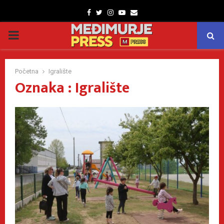
Facebook
Twitter
Instagram
Youtube
Email
PRIMARY
MENU
Početna
Igralište
Oznaka : Igralište