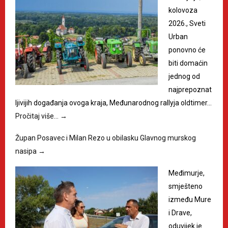
kolovoza
2026., Sveti
Urban
ponovno će
biti domaćin
jednog od
najprepoznat
ljivijih događanja ovoga kraja, Međunarodnog rallyja oldtimer…
Pročitaj više…
→
Župan Posavec i Milan Rezo u obilasku Glavnog murskog
nasipa
→
Međimurje,
smješteno
između Mure
i Drave,
oduvijek je