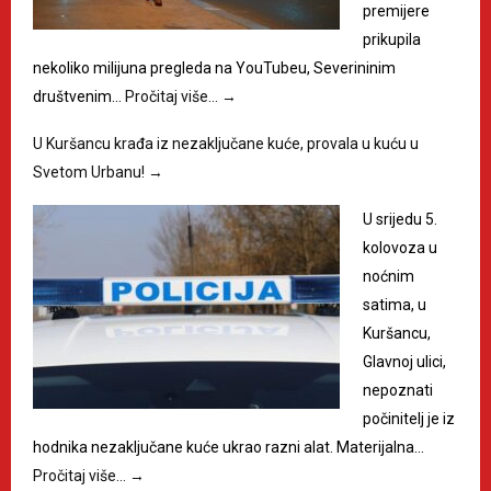
premijere
prikupila
nekoliko milijuna pregleda na YouTubeu, Severininim
društvenim…
Pročitaj više…
→
U Kuršancu krađa iz nezaključane kuće, provala u kuću u
Svetom Urbanu!
→
U srijedu 5.
kolovoza u
noćnim
satima, u
Kuršancu,
Glavnoj ulici,
nepoznati
počinitelj je iz
hodnika nezaključane kuće ukrao razni alat. Materijalna…
Pročitaj više…
→