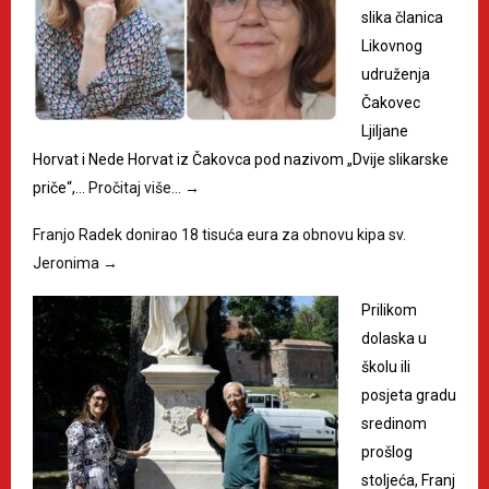
slika članica
Likovnog
udruženja
Čakovec
Ljiljane
Horvat i Nede Horvat iz Čakovca pod nazivom „Dvije slikarske
priče“,…
Pročitaj više…
→
Franjo Radek donirao 18 tisuća eura za obnovu kipa sv.
Jeronima
→
Prilikom
dolaska u
školu ili
posjeta gradu
sredinom
prošlog
stoljeća, Franj