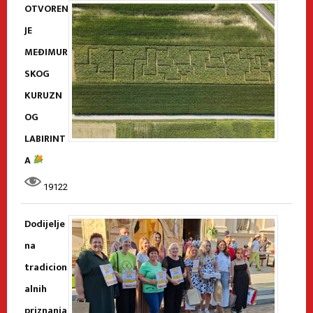
OTVOREN
JE
MEĐIMUR
SKOG
KURUZN
OG
LABIRINT
A
19122
Dodijelje
na
tradicion
alnih
priznanja