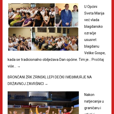
U Općini
Sveta Marija
već vlada
blagdansko
ozračje
ususret
blagdanu
Velike Gospe,
kada se tradicionalno obilježava Dan općine. Tim je…
Pročitaj
više…
→
BRONČANI ŽRK ZRINSKI, LEPI DEČKI I MEĐIMURJE NA
DRŽAVNOJ ZAVRŠNICI
→
Nakon
natjecanja u
graničaru i