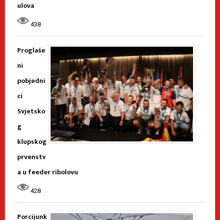
ulova
438
Proglaše
ni
pobjedni
ci
Svjetsko
g
klupskog
prvenstv
a u feeder ribolovu
428
Porcijunk