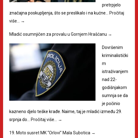
pretrpjelo
značajna poskupljenja, što se preslikalo i na kućne…
Pročitaj
više…
→
Mladić osumnjičen za provalu u Gornjem Hrašćanu
→
Dovršenim
kriminalistički
m
istraživanjem
nad 22-
godišnjakom
sumnja se da
je počinio
kazneno djelo teške krađe. Naime, taj je mladić između 29.
srpnja do…
Pročitaj više…
→
19. Moto susret MK “Orlovi” Mala Subotica
→