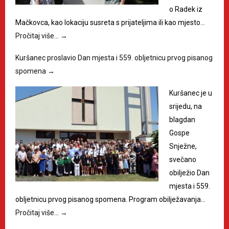
o Radek iz
Mačkovca, kao lokaciju susreta s prijateljima ili kao mjesto…
Pročitaj više…
→
Kuršanec proslavio Dan mjesta i 559. obljetnicu prvog pisanog
spomena
→
Kuršanec je u
srijedu, na
blagdan
Gospe
Snježne,
svečano
obilježio Dan
mjesta i 559.
obljetnicu prvog pisanog spomena. Program obilježavanja…
Pročitaj više…
→