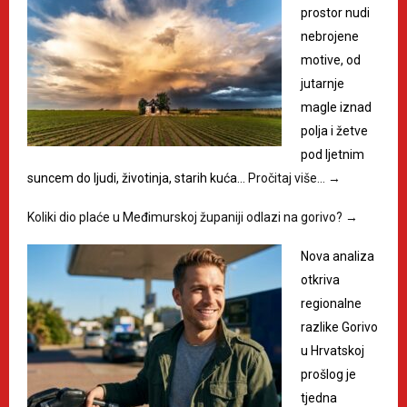
prostor nudi
nebrojene
motive, od
jutarnje
magle iznad
polja i žetve
pod ljetnim
suncem do ljudi, životinja, starih kuća…
Pročitaj više…
→
Koliki dio plaće u Međimurskoj županiji odlazi na gorivo?
→
Nova analiza
otkriva
regionalne
razlike Gorivo
u Hrvatskoj
prošlog je
tjedna