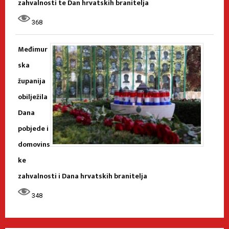
zahvalnosti te Dan hrvatskih branitelja
368
Međimur
ska
županija
obilježila
Dana
pobjede i
domovins
ke
zahvalnosti i Dana hrvatskih branitelja
348