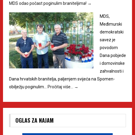
MDS odao počast poginulim braniteljima!
→
MDS,
Međimurski
demokratski
savez je
povodom
Dana pobjede
i domovinske
zahvalnosti i
Dana hrvatskih branitelja, paljenjem svijeća na Spomen-
obilježju poginulim…
Pročitaj više…
→
OGLAS ZA NAJAM