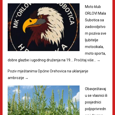
Moto klub
ORLOVI Mala
Subotica sa
zadovoljstvo
m poziva sve
ljubitelje
motocikala,
moto sporta,
dobre glazbe i ugodnog druženja na 19.…
Pročitaj više…
→
Poziv mještanima Općine Orehovica na uklanjanje
ambrozije
→
Obavještavaj
u se vlasnici ili
posjednici
poljoprivredn