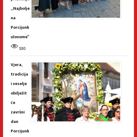
„Najbolje
na
Porcijunk
ulovome”
530
Vjera,
tradicija
i veselje
obilježit
će
završni
dan
Porcijunk