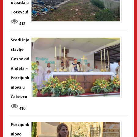
otpada u
Totovcu!
413
Središnje
slavlje
Gospe od
Anđela –
Porcijunk
ulova u
Čakovcu
410
Porcijunk
ulovo