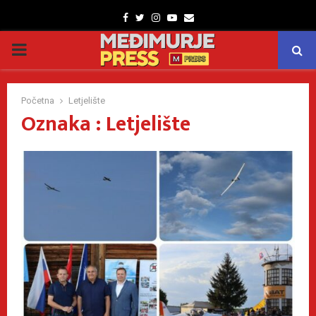
Facebook
Twitter
Instagram
Youtube
Email
PRIMARY
MENU
Početna
Letjelište
Oznaka : Letjelište