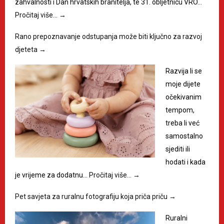
zahvalnosti i Dan hrvatskih branitelja, te 31. obljetnicu VRO…
Pročitaj više…
→
Rano prepoznavanje odstupanja može biti ključno za razvoj
djeteta
→
Razvija li se
moje dijete
očekivanim
tempom,
treba li već
samostalno
sjediti ili
hodati i kada
je vrijeme za dodatnu…
Pročitaj više…
→
Pet savjeta za ruralnu fotografiju koja priča priču
→
Ruralni