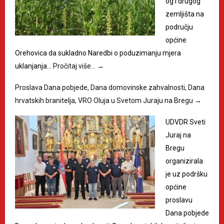
og i drugog
zemljišta na
području
općine
Orehovica da sukladno Naredbi o poduzimanju mjera
uklanjanja…
Pročitaj više…
→
Proslava Dana pobjede, Dana domovinske zahvalnosti, Dana
hrvatskih branitelja, VRO Oluja u Svetom Juraju na Bregu
→
UDVDR Sveti
Juraj na
Bregu
organizirala
je uz podršku
općine
proslavu
Dana pobjede