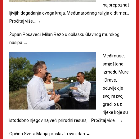
najprepoznat
ljivijih događanja ovoga kraja, Međunarodnog rallyja oldtimer…
Pročitaj više…
→
Župan Posavec i Milan Rezo u obilasku Glavnog murskog
nasipa
→
Međimurje,
smješteno
između Mure
i Drave,
oduvijek je
svoj razvoj
gradilo uz
rijeke koje su
istodobno njegov najveći prirodni resurs,…
Pročitaj više…
→
Općina Sveta Marija proslavila svoj dan
→