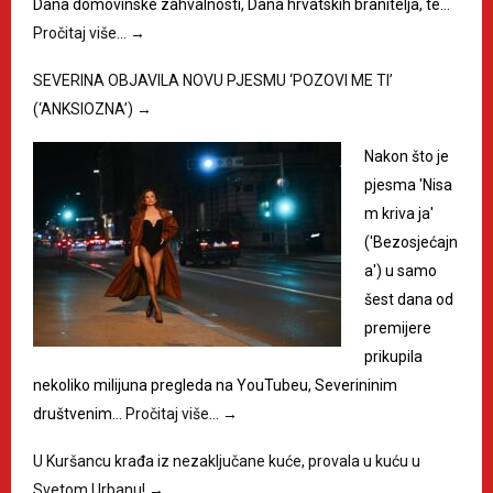
Dana domovinske zahvalnosti, Dana hrvatskih branitelja, te…
Pročitaj više…
→
SEVERINA OBJAVILA NOVU PJESMU ‘POZOVI ME TI’
(‘ANKSIOZNA’)
→
Nakon što je
pjesma 'Nisa
m kriva ja'
('Bezosjećajn
a') u samo
šest dana od
premijere
prikupila
nekoliko milijuna pregleda na YouTubeu, Severininim
društvenim…
Pročitaj više…
→
U Kuršancu krađa iz nezaključane kuće, provala u kuću u
Svetom Urbanu!
→