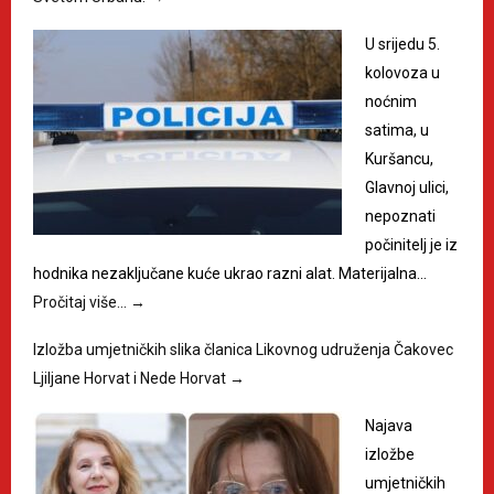
U srijedu 5.
kolovoza u
noćnim
satima, u
Kuršancu,
Glavnoj ulici,
nepoznati
počinitelj je iz
hodnika nezaključane kuće ukrao razni alat. Materijalna…
Pročitaj više…
→
Izložba umjetničkih slika članica Likovnog udruženja Čakovec
Ljiljane Horvat i Nede Horvat
→
Najava
izložbe
umjetničkih