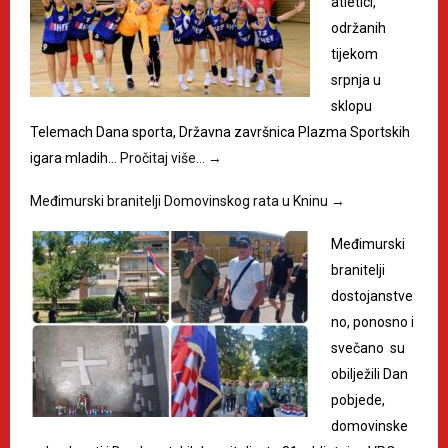
atletici,
održanih
tijekom
srpnja u
sklopu
Telemach Dana sporta, Državna završnica Plazma Sportskih
igara mladih…
Pročitaj više…
→
Međimurski branitelji Domovinskog rata u Kninu
→
Međimurski
branitelji
dostojanstve
no, ponosno i
svečano su
obilježili Dan
pobjede,
domovinske