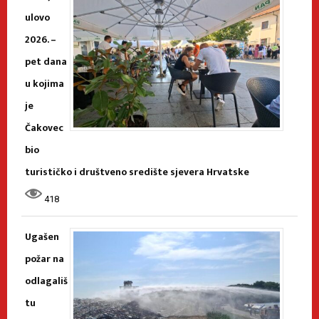
ulovo
2026. –
pet dana
u kojima
je
Čakovec
bio
turističko i društveno središte sjevera Hrvatske
418
Ugašen
požar na
odlagališ
tu