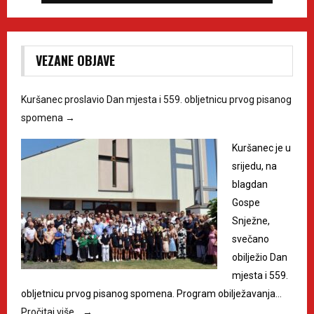
VEZANE OBJAVE
Kuršanec proslavio Dan mjesta i 559. obljetnicu prvog pisanog
spomena
→
Kuršanec je u
srijedu, na
blagdan
Gospe
Snježne,
svečano
obilježio Dan
mjesta i 559.
obljetnicu prvog pisanog spomena. Program obilježavanja…
Pročitaj više…
→