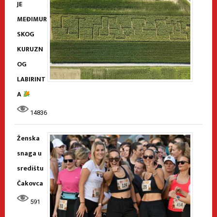
JE
MEĐIMUR
SKOG
KURUZN
OG
LABIRINT
A
14836
Ženska
snaga u
središtu
Čakovca
591