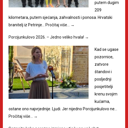
putem dugim
209
kilometara, putem sjećanja, zahvalnosti i ponosa. Hrvatski
branitelj iz Petrinje…
Pročitaj više…
→
Porcijunkulovo 2026. – Jedno veliko hvala!
→
Kad se ugase
pozornice,
zatvore
štandovi i
posljednji
posjetitelji
krenu svojim
kućama,
ostane ono najvrjednije. Ljudi. Jer nijedno Porcijunkulovo ne…
Pročitaj više…
→