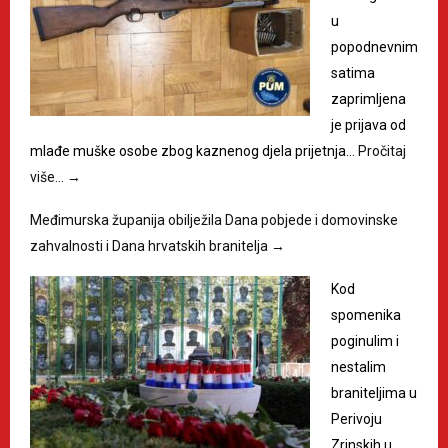
u
popodnevnim
satima
zaprimljena
je prijava od
mlađe muške osobe zbog kaznenog djela prijetnja…
Pročitaj
više…
→
Međimurska županija obilježila Dana pobjede i domovinske
zahvalnosti i Dana hrvatskih branitelja
→
Kod
spomenika
poginulim i
nestalim
braniteljima u
Perivoju
Zrinskih u