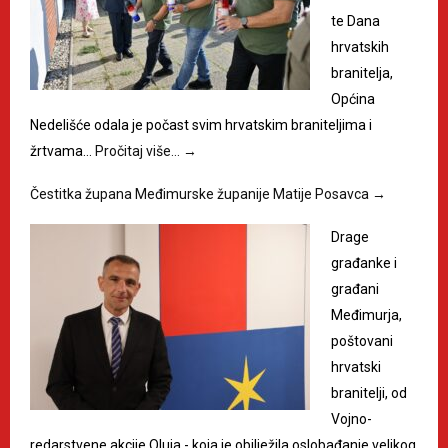
te Dana
hrvatskih
branitelja,
Općina
Nedelišće odala je počast svim hrvatskim braniteljima i
žrtvama…
Pročitaj više…
→
Čestitka župana Međimurske županije Matije Posavca
→
Drage
građanke i
građani
Međimurja,
poštovani
hrvatski
branitelji, od
Vojno-
redarstvene akcije Oluja - koja je obilježila oslobađanje velikog