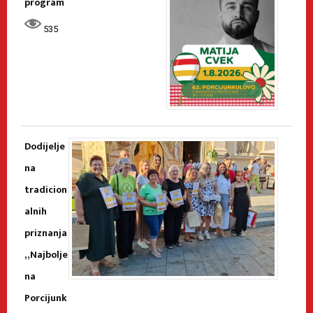
program
535
Dodijelje
na
tradicion
alnih
priznanja
„Najbolje
na
Porcijunk