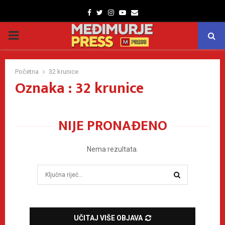
Facebook
Twitter
Instagram
Youtube
Email
PRIMARY
MENU
Početna
32 krunice
Oznaka : 32 krunice
NIJE PRONAĐENO
Nema rezultata.
Search
for:
SEARCH
UČITAJ VIŠE OBJAVA