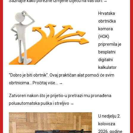
Saznajte kako porezne izmjene utječu na vaš obrt
→
Hrvatska
obrtnička
komora
(HOK)
pripremila je
besplatni
digitalni
kalkulator
"Dobro je biti obrtnik". Ovaj praktičan alat pomoći će svim
obrtnicima…
Pročitaj više…
→
Zatvoren nakon što je prijetio-u pretrazi mu pronađena
poluautomatska puška i streljivo
→
U nedjelju 2.
kolovoza
2026. godine