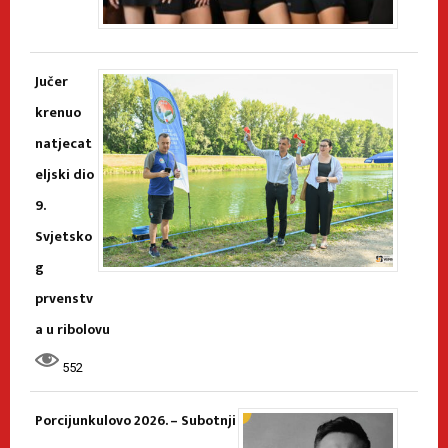
Jučer
krenuo
natjecat
eljski dio
9.
Svjetsko
g
prvenstv
a u ribolovu
552
Porcijunkulovo 2026. – Subotnji