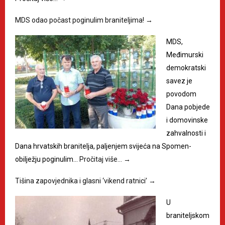
MDS odao počast poginulim braniteljima!
→
MDS,
Međimurski
demokratski
savez je
povodom
Dana pobjede
i domovinske
zahvalnosti i
Dana hrvatskih branitelja, paljenjem svijeća na Spomen-
obilježju poginulim…
Pročitaj više…
→
Tišina zapovjednika i glasni ‘vikend ratnici’
→
U
braniteljskom