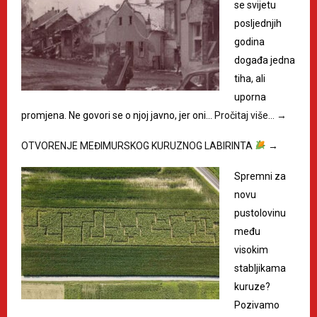
se svijetu
posljednjih
godina
događa jedna
tiha, ali
uporna
promjena. Ne govori se o njoj javno, jer oni…
Pročitaj više…
→
OTVORENJE MEĐIMURSKOG KURUZNOG LABIRINTA
→
Spremni za
novu
pustolovinu
među
visokim
stabljikama
kuruze?
Pozivamo