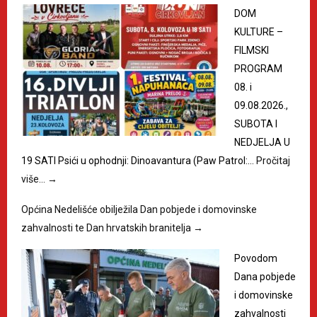
DOM
KULTURE –
FILMSKI
PROGRAM
08. i
09.08.2026.,
SUBOTA I
NEDJELJA U
19 SATI Psići u ophodnji: Dinoavantura (Paw Patrol:…
Pročitaj
više…
→
Općina Nedelišće obilježila Dan pobjede i domovinske
zahvalnosti te Dan hrvatskih branitelja
→
Povodom
Dana pobjede
i domovinske
zahvalnosti