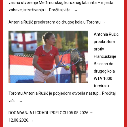
vas na otvorenje Međimurskog kuruznog labirinta – mjesta
zabave, istraživanja i…
Pročitaj više…
→
Antonia Ružić preokretom do drugog kola u Torontu
→
Antonia Ružić
preokretom
protiv
Francuskinje
Boisson do
drugog kola
WTA 1000
turnira u
Torontu Antonia Ružić je pobjedom otvorila nastup…
Pročitaj
više…
→
DOGAĐANJA U GRADU PRELOGU 05.08.2026. –
12.08.2026.
→