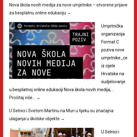
Nova škola novih medija za nove umjetnike – otvorene prijave
za besplatnu online edukaciju
→
Umjetnička
organizacija
Format C
poziva nove
umjetnike_ce
iz cijele
Hrvatske na
sudjelovanje
u besplatnoj online edukaciji Nova škola novih medija,…
Pročitaj više…
→
U Selnici i Svetom Martinu na Muri u tijeku su značajna
ulaganja u školske objekte
→
U Selnici i