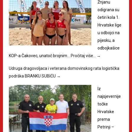
Žnjanu
odigrana su
četiri kola 1.
Hrvatske lige
u odbojci na
pijesku, a
odbojkašice
KOP-a Čakovec, unatoč brojnim…
Pročitaj više…
→
Udruga dragovoljaca i veterana domovinskog rata logistička
podrška BRANKU SUBIĆU
→
Iz
najsjevernije
točke
Hrvatske
prema
Petrinji –