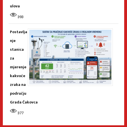
ulova
393
Postavlja
nje
stanica
za
mjerenje
kakvoće
zraka na
području
Grada Čakovca
377