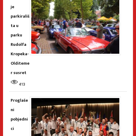
je
parkirališ
ta u
parku
Rudolfa
Kropeka-
Olditeme
r susret
413
Proglaše
ni
pobjedni
ci