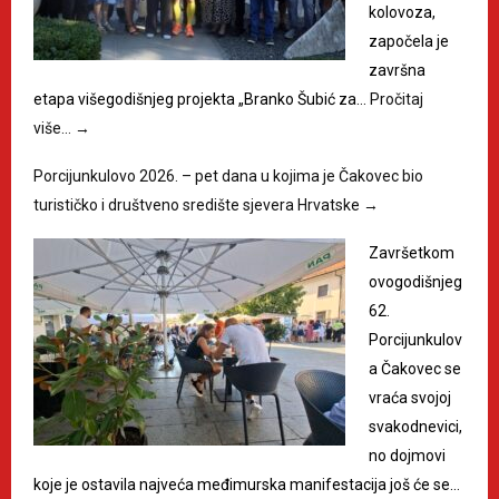
kolovoza,
započela je
završna
etapa višegodišnjeg projekta „Branko Šubić za…
Pročitaj
više…
→
Porcijunkulovo 2026. – pet dana u kojima je Čakovec bio
turističko i društveno središte sjevera Hrvatske
→
Završetkom
ovogodišnjeg
62.
Porcijunkulov
a Čakovec se
vraća svojoj
svakodnevici,
no dojmovi
koje je ostavila najveća međimurska manifestacija još će se…