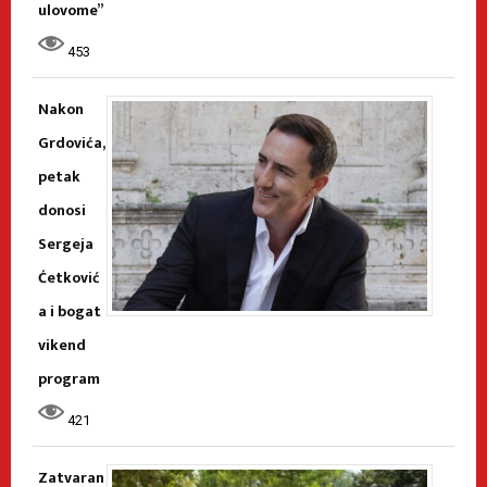
ulovome”
453
Nakon
Grdovića,
petak
donosi
Sergeja
Ćetković
a i bogat
vikend
program
421
Zatvaran