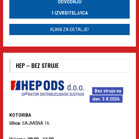
ODVODNJU
1 IZVRŠITELJ/ICA
KLIKNI ZA DETALJE!
HEP – BEZ STRUJE
Bez struje na
dan: 3.8.2026.
KOTORIBA
Ulica:
SAJMIŠNA 16.