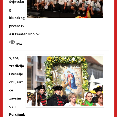
Svjetsko
g
klupskog
prvenstv
a u feeder ribolovu
394
Vjera,
tradicija
i veselje
obilježit
će
završni
dan
Porcijunk