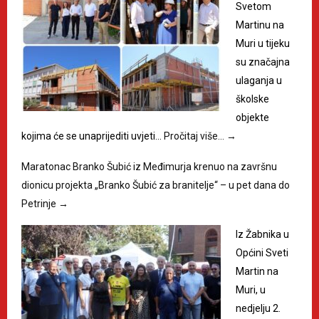
Svetom
Martinu na
Muri u tijeku
su značajna
ulaganja u
školske
objekte
kojima će se unaprijediti uvjeti…
Pročitaj više…
→
Maratonac Branko Šubić iz Međimurja krenuo na završnu
dionicu projekta „Branko Šubić za branitelje“ – u pet dana do
Petrinje
→
Iz Žabnika u
Općini Sveti
Martin na
Muri, u
nedjelju 2.