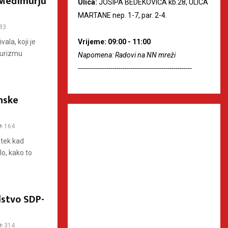
 Međimurju
Ulica:
JOSIPA BEDEKOVIĆA kb.28, ULICA
MARTANE nep. 1-7, par. 2-4.
83
Vrijeme: 09:00 - 11:00
ala, koji je
 turizmu
Napomena: Radovi na NN mreži
--------------------------------------------------------
nske
164
 tek kad
lo, kako to
dstvo SDP-
314