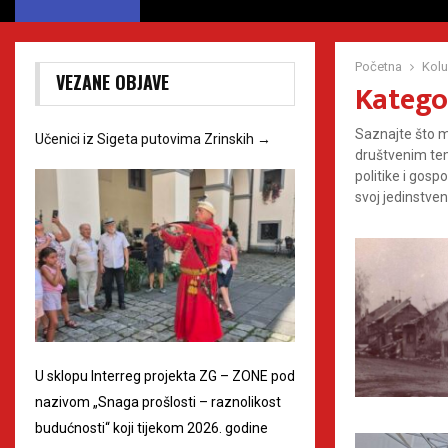
Početna
Kol
VEZANE OBJAVE
Katego
Saznajte što m
Učenici iz Sigeta putovima Zrinskih
→
društvenim te
politike i gosp
svoj jedinstven
U sklopu Interreg projekta ZG – ZONE pod
nazivom „Snaga prošlosti – raznolikost
budućnosti“ koji tijekom 2026. godine