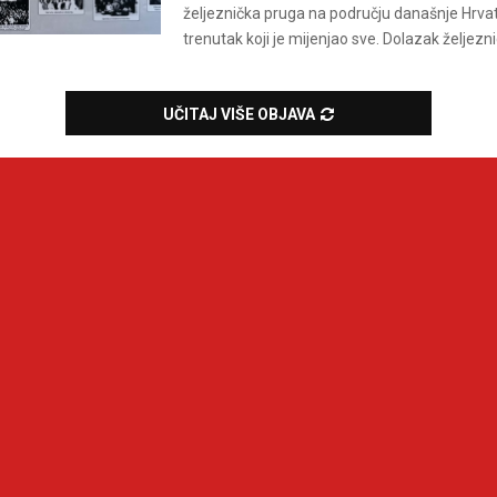
željeznička pruga na području današnje Hrvats
trenutak koji je mijenjao sve. Dolazak željeznic
UČITAJ VIŠE OBJAVA