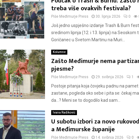
Poučak o Trash & Burnu: Zašto
treba više ovakvih festivala?
Piše
Međimurje Press
30. lipnja 2026
0
Još jedno uspješno izdanje Trash & Burn festiv
sredinom lipnja (12. i 13. lipnja) na Seoskom
Goričanec u Svetom Martinu na Muri...
Kolumne
Zašto Međimurje nema partiza
pjesme?
Piše
Međimurje Press
29. svibnja 2026
1
Postoje pitanja koja čovjeku padnu na pamet
zastane, pogleda oko sebe i pita se: čekaj ma
da…? Meni se to dogodilo kad sam...
Ivana Radiković
U subotu izbori za novo rukovo
a Međimurske županije
Piše
Međimurje Press
14. svibnja 2026
0