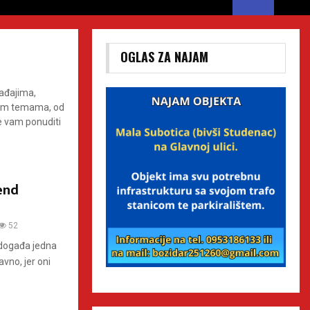
OGLAS ZA NAJAM
gađajima,
nim temama, od
 će vam ponuditi
kend
52
 događa jedna
avno, jer oni