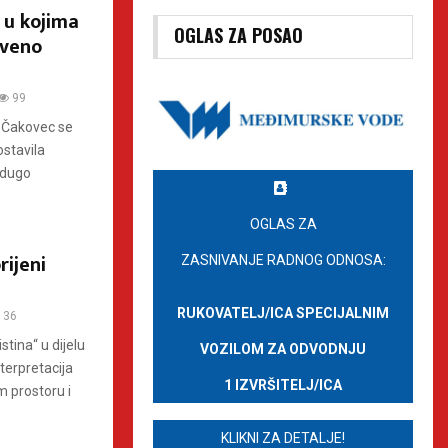
 u kojima
OGLAS ZA POSAO
tveno
99
 Čakovec se
ostavila
 dugo
OGLAS ZA
rijeni
ZASNIVANJE RADNOG ODNOSA:
RUKOVATELJ/ICA SPECIJALNIM
36
stina“ u dijelu
VOZILOM ZA ODVODNJU
terpretacija
1 IZVRŠITELJ/ICA
 prostoru i
KLIKNI ZA DETALJE!