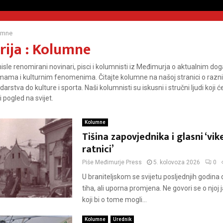
umne
rija : Kolumne
isle renomirani novinari, pisci i kolumnisti iz Međimurja o aktualnim do
mama i kulturnim fenomenima. Čitajte kolumne na našoj stranici o raz
odarstva do kulture i sporta. Naši kolumnisti su iskusni i stručni ljudi koji
i pogled na svijet.
Kolumne
Tišina zapovjednika i glasni ‘vi
ratnici’
Piše
Međimurje Press
5. kolovoza 2026
0
U braniteljskom se svijetu posljednjih godina
tiha, ali uporna promjena. Ne govori se o njoj j
koji bi o tome mogli...
Kolumne
Urednik