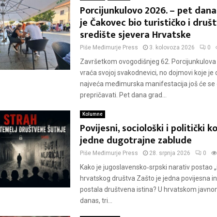
Porcijunkulovo 2026. – pet dana
je Čakovec bio turističko i druš
središte sjevera Hrvatske
Piše
Međimurje Press
3. kolovoza 2026
0
Završetkom ovogodišnjeg 62. Porcijunkulova
vraća svojoj svakodnevici, no dojmovi koje je 
najveća međimurska manifestacija još će se
prepričavati. Pet dana grad...
Kolumne
Povijesni, sociološki i politički ko
jedne dugotrajne zablude
Piše
Međimurje Press
28. srpnja 2026
0
Kako je jugoslavensko‑srpski narativ postao „i
hrvatskog društva Zašto je jedna povijesna in
postala društvena istina? U hrvatskom javnom
danas, tri...