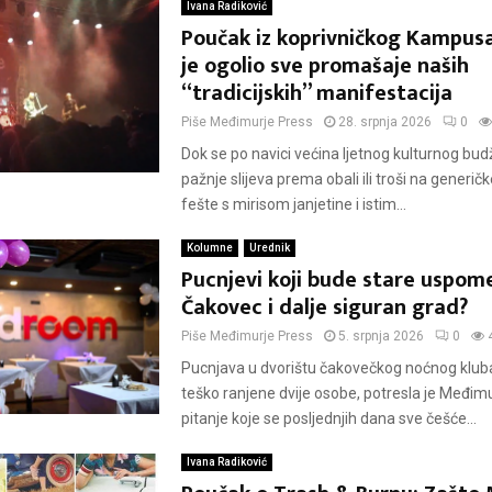
Ivana Radiković
Poučak iz koprivničkog Kampusa
je ogolio sve promašaje naših
“tradicijskih” manifestacija
Piše
Međimurje Press
28. srpnja 2026
0
Dok se po navici većina ljetnog kulturnog bud
pažnje slijeva prema obali ili troši na generič
fešte s mirisom janjetine i istim...
Kolumne
Urednik
Pucnjevi koji bude stare uspomen
Čakovec i dalje siguran grad?
Piše
Međimurje Press
5. srpnja 2026
0
Pucnjava u dvorištu čakovečkog noćnog kluba,
teško ranjene dvije osobe, potresla je Međimur
pitanje koje se posljednjih dana sve češće...
Ivana Radiković