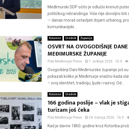
Međimurski SDP očito je odlučio krenuti pu
političkog rebrandinga. Više nije dovoljno biti
— danas moraš ostavljati dojam urbanog, pro
komunikacijski...
Kolumne
Urednik
Županija
OSVRT NA OVOGODIŠNJE DANE
MEĐIMURSKE ŽUPANIJE
Piše
Međimurje Press
7. svibnja 2026
0
Ovogodišnji Dani Međimurske županije još s
pokazali koliko je Međimurje snažno kada slav
– svoj identitet, tradiciju, ljude i razvoj. Od...
Kolumne
Urednik
166 godina poslije – vlak je stig
turizam još čeka
Piše
Međimurje Press
24. travnja 2026
0
Kad je davne 1860. godine kroz Kotoriba proš