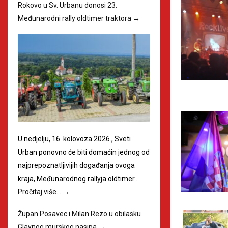
Rokovo u Sv. Urbanu donosi 23.
Međunarodni rally oldtimer traktora
→
U nedjelju, 16. kolovoza 2026., Sveti
Urban ponovno će biti domaćin jednog od
najprepoznatljivijih događanja ovoga
kraja, Međunarodnog rallyja oldtimer…
Pročitaj više…
→
Župan Posavec i Milan Rezo u obilasku
Glavnog murskog nasipa
→