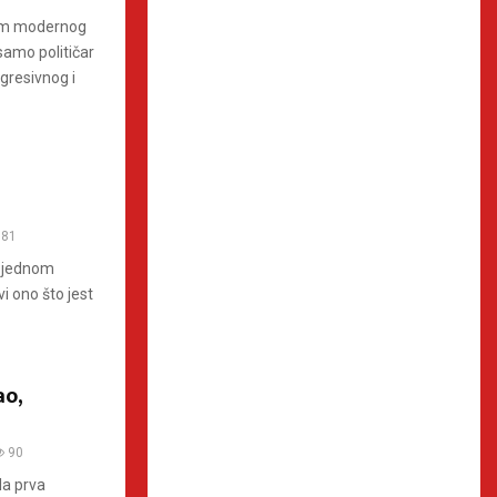
tem modernog
 samo političar
gresivnog i
81
u jednom
i ono što jest
ao,
90
la prva