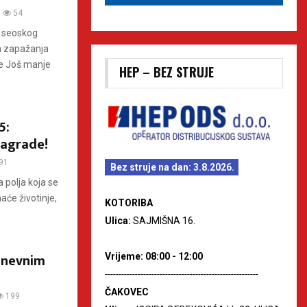
54
e, seoskog
oja zapažanja
de Još manje
HEP – BEZ STRUJE
5:
 nagrade!
91
Bez struje na dan: 3.8.2026.
 polja koja se
aće životinje,
KOTORIBA
Ulica:
SAJMIŠNA 16.
dnevnim
Vrijeme: 08:00 - 12:00
--------------------------------------------------------
ČAKOVEC
199