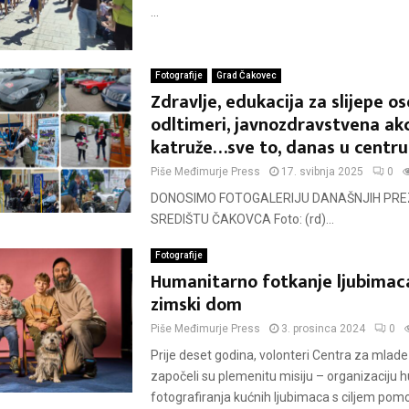
...
Fotografije
Grad Čakovec
Zdravlje, edukacija za slijepe os
odltimeri, javnozdravstvena akc
katruže…sve to, danas u centru
Piše
Međimurje Press
17. svibnja 2025
0
DONOSIMO FOTOGALERIJU DANAŠNJIH PRE
SREDIŠTU ČAKOVCA Foto: (rd)...
Fotografije
Humanitarno fotkanje ljubimaca
zimski dom
Piše
Međimurje Press
3. prosinca 2024
0
Prije deset godina, volonteri Centra za mlad
započeli su plemenitu misiju – organizaciju
fotografiranja kućnih ljubimaca s ciljem pom