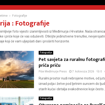
wtime
Fotografije
ija : Fotografije
nimljivije foto vijesti i zanimljivosti iz Međimurja i Hrvatske. Naša strani
ke i priče koje će vas oduševiti. Otkrijte jedinstvene trenutke, nevjerojat
e koji će vam uljepšati dan i proširiti horizonte.
Fotografije
Pet savjeta za ruralnu fotografi
priča priču
Piše
Međimurje Press
7. kolovoza 2026
0
Ruralni prostor nudi nebrojene motive, od ju
iznad polja i žetve pod ljetnim suncem do ljudi,
starih kuća i detalja svakodnevice koje često..
Fotografije