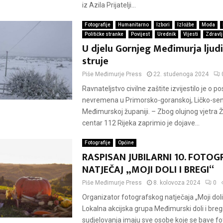
iz Azila Prijatelji...
Fotografije
Humanitarno
Izbori
Izložbe
Moda
Političke stranke
Povijest
Urednik
Vijesti
Zdravlj
U djelu Gornjeg Međimurja ljudi
struje
Piše
Međimurje Press
22. studenoga 2024
Ravnateljstvo civilne zaštite izvijestilo je o p
nevremena u Primorsko-goranskoj, Ličko-senj
Međimurskoj županiji. – Zbog olujnog vjetra Ž
centar 112 Rijeka zaprimio je dojave...
Fotografije
Općine
RASPISAN JUBILARNI 10. FOTOG
NATJEČAJ „MOJI DOLI I BREGI“
Piše
Međimurje Press
8. kolovoza 2024
0
Organizator fotografskog natječaja „Moji doli i
Lokalna akcijska grupa Međimurski doli i breg
sudjelovanja imaju sve osobe koje se bave fo