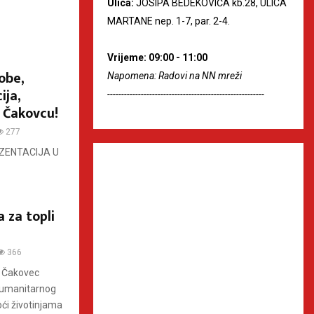
Ulica:
JOSIPA BEDEKOVIĆA kb.28, ULICA
MARTANE nep. 1-7, par. 2-4.
Vrijeme: 09:00 - 11:00
obe,
Napomena: Radovi na NN mreži
ija,
--------------------------------------------------------
 Čakovcu!
277
ZENTACIJA U
 za topli
366
e Čakovec
 humanitarnog
oći životinjama