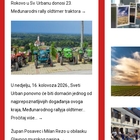
Rokovo u Sv. Urbanu donosi 23.
Međunarodni rally oldtimer traktora
→
U nedjelju, 16. kolovoza 2026., Sveti
Urban ponovno će biti domaćin jednog od
najprepoznatljivijih događanja ovoga
kraja, Međunarodnog rallyja oldtimer…
Pročitaj više…
→
Župan Posavec i Milan Rezo u obilasku
Glavnog murskog nasipa
→