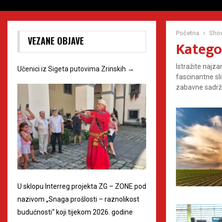
Početna
Sho
VEZANE OBJAVE
Kategor
Istražite najza
Učenici iz Sigeta putovima Zrinskih
→
fascinantne sli
zabavne sadržaj
U sklopu Interreg projekta ZG – ZONE pod
nazivom „Snaga prošlosti – raznolikost
budućnosti“ koji tijekom 2026. godine