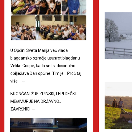
U Općini Sveta Marija već vlada
blagdansko ozračje ususret blagdanu
Velike Gospe, kada se tradicionalno
obilježava Dan općine. Tim je…
Pročitaj
više…
→
BRONČANI ŽRK ZRINSKI, LEPI DEČKI I
MEĐIMURJE NA DRŽAVNOJ
ZAVRŠNICI
→