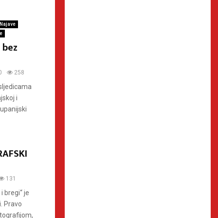
Najave
e
 bez
0
258
osljedicama
skoj i
upanijski
RAFSKI
131
 bregi“ je
i. Pravo
tografijom,