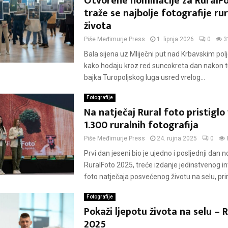
Otvorene nominacije za RuralFo
traže se najbolje fotografije ru
života
Piše
Međimurje Press
1. lipnja 2026
0
3
Bala sijena uz Mliječni put nad Krbavskim polj
kako hodaju kroz red suncokreta dan nakon 
bajka Turopoljskog luga usred vrelog...
Fotografije
Na natječaj Rural foto pristiglo
1.300 ruralnih fotografija
Piše
Međimurje Press
24. rujna 2025
0
Prvi dan jeseni bio je ujedno i posljednji dan 
RuralFoto 2025, treće izdanje jedinstvenog i
foto natječaja posvećenog životu na selu, prirod
Fotografije
Pokaži ljepotu života na selu – 
2025