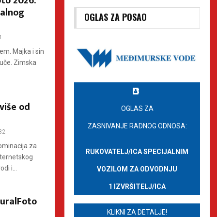
to 2026:
ralnog
OGLAS ZA POSAO
1
em. Majka i sin
tuče. Zimska
 više od
OGLAS ZA
ZASNIVANJE RADNOG ODNOSA:
82
nominacija za
RUKOVATELJ/ICA SPECIJALNIM
nternetskog
i i...
VOZILOM ZA ODVODNJU
1 IZVRŠITELJ/ICA
RuralFoto
KLIKNI ZA DETALJE!