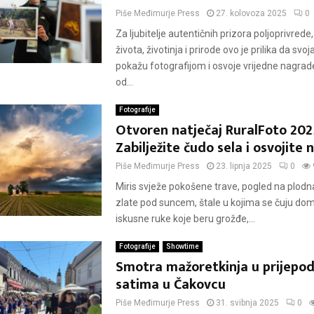
Piše
Međimurje Press
27. kolovoza 2025
0
Za ljubitelje autentičnih prizora poljoprivred
života, životinja i prirode ovo je prilika da sv
pokažu fotografijom i osvoje vrijedne nagra
od...
Fotografije
Otvoren natječaj RuralFoto 202
Zabilježite čudo sela i osvojite
Piše
Međimurje Press
23. lipnja 2025
0
Miris svježe pokošene trave, pogled na plodna
zlate pod suncem, štale u kojima se čuju dom
iskusne ruke koje beru grožđe,...
Fotografije
Showtime
Smotra mažoretkinja u prijepo
satima u Čakovcu
Piše
Međimurje Press
31. svibnja 2025
0