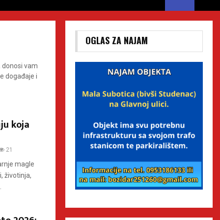
OGLAS ZA NAJAM
ca donosi vam
ne događaje i
ju koja
21
tarnje magle
 životinja,
.