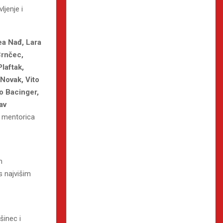
ljenje i
ea Nađ, Lara
Crnčec,
laftak,
Novak, Vito
ko Bacinger,
av
i mentorica
m
s najvišim
šinec i