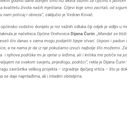
oteklih godinu dana donijeli smo niz akata važnih za Općinu s jasno
kvalitetu života naših mještana. Ciljevi koje smo zacrtali, od sigurn
u nam poticaj i obveza“,
zaključio je Vedran Kovač.
 općinsko vodstvo donijelo je niz važnih odluka čiji odjek je vidljiv u
staknula je načelnica Općine Orehovica
Dijana Čurin
:
„Mandat se bliži 
eli što danas s vama mogu podijeliti lijepe stvari. Usponi i padovi
ice, a na nama je da iz nje pokušamo izvući najbolje što možemo. Za
 i njihova podrška mi je vjetar u leđima, ali i kritika me potiče na još
valjujem na svakom savjetu, prijedlogu, podršci“,
rekla je Dijana Čurin
ragu završetka velikog projekta – izgradnje dječjeg vrtića – što je do
a se daje najmlađima, ali i mladim obiteljima.