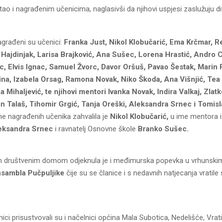
tao i nagrađenim učenicima, naglasivši da njihovi uspjesi zaslužuju div
agrađeni su učenici:
Franka Just, Nikol Klobučarić, Ema Krčmar, R
 Hajdinjak, Larisa Brajković, Ana Sušec, Lorena Hrastić, Andro 
, Elvis Ignac, Samuel Žvorc, Davor Oršuš, Pavao Šestak, Marin P
ina, Izabela Orsag, Ramona Novak, Niko Škoda, Ana Višnjić, Tea 
na Mihaljević, te njihovi mentori Ivanka Novak, Indira Valkaj, Zlat
 Talaš, Tihomir Grgić, Tanja Oreški, Aleksandra Srnec i Tomisl
me nagrađenih učenika zahvalila je
Nikol Klobučarić,
u ime mentora 
eksandra Srnec
i ravnatelj Osnovne škole
Branko Sušec.
 društvenim domom odjeknula je i međimurska popevka u vrhunski
sambla Pučpuljike
čije su se članice i s nedavnih natjecanja vratile 
ici prisustvovali su i načelnici općina Mala Subotica, Nedelišće, Vrati