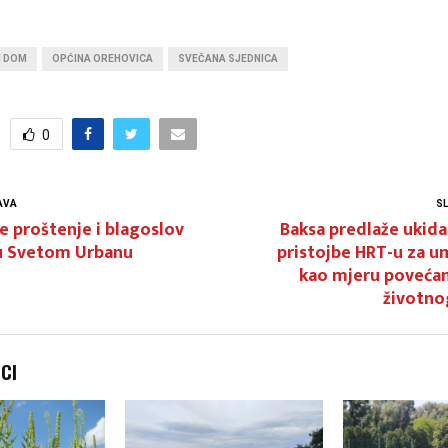
I DOM
OPĆINA OREHOVICA
SVEČANA SJEDNICA
0
AVA
S
e proštenje i blagoslov
Baksa predlaže ukida
u Svetom Urbanu
pristojbe HRT-u za u
kao mjeru povećan
životno
NCI