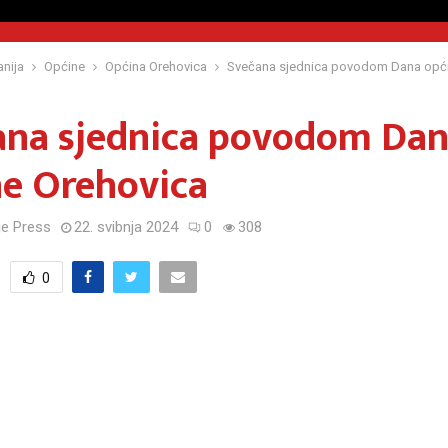
nija
Općine
Općina Orehovica
Svečana sjednica povodom Dana opći
ana sjednica povodom Da
ne Orehovica
e Press
22. svibnja 2024
0
308
0