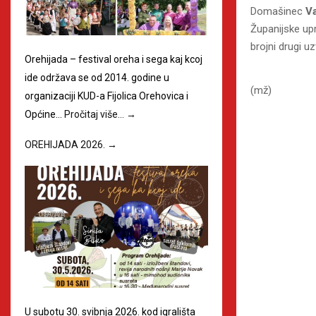
Domašinec
Va
Županijske up
brojni drugi uz
Orehijada – festival oreha i sega kaj kcoj
ide održava se od 2014. godine u
(mž)
organizaciji KUD-a Fijolica Orehovica i
Općine…
Pročitaj više…
→
OREHIJADA 2026.
→
U subotu 30. svibnja 2026. kod igrališta