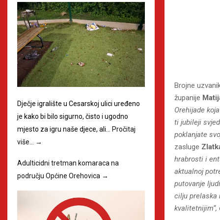
Brojne uzvani
županije
Mati
Dječje igralište u Cesarskoj ulici uređeno
Orehijade koja
je kako bi bilo sigurno, čisto i ugodno
ti jubileji sv
mjesto za igru naše djece, ali…
Pročitaj
poklanjate sv
više…
→
zasluge
Zlatk
hrabrosti i en
Adulticidni tretman komaraca na
aktualnoj pot
području Općine Orehovica
→
putovanje lju
cilju prelask
kvalitetnijim“,