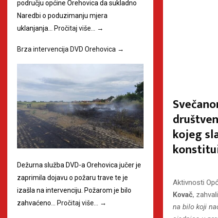
području općine Orehovica da sukladno
Naredbi o poduzimanju mjera
uklanjanja…
Pročitaj više…
→
Brza intervencija DVD Orehovica
→
Svečano
društven
kojeg sl
konstitu
Dežurna služba DVD-a Orehovica jučer je
zaprimila dojavu o požaru trave te je
Aktivnosti Opć
izašla na intervenciju. Požarom je bilo
Kovač
, zahval
zahvaćeno…
Pročitaj više…
→
na bilo koji n