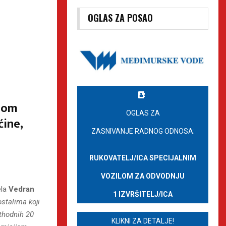
OGLAS ZA POSAO
nom
OGLAS ZA
ćine,
ZASNIVANJE RADNOG ODNOSA:
RUKOVATELJ/ICA SPECIJALNIM
VOZILOM ZA ODVODNJU
ela
Vedran
1 IZVRŠITELJ/ICA
ostalima koji
ethodnih 20
KLIKNI ZA DETALJE!