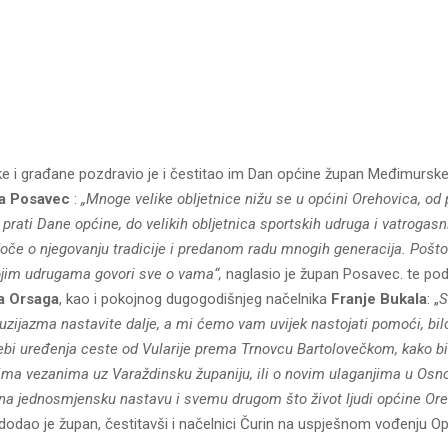
ke i građane pozdravio je i čestitao im Dan općine župan Međimursk
ja Posavec
:
„Mnoge velike obljetnice nižu se u općini Orehovica, od
 prati Dane općine, do velikih obljetnica sportskih udruga i vatrogasn
jedoče o njegovanju tradicije i predanom radu mnogih generacija. Pošto
ojim udrugama govori sve o vama“,
naglasio je župan Posavec. te pods
a Orsaga
, kao i pokojnog dugogodišnjeg načelnika
Franje Bukala
: „
S
tuzijazma nastavite dalje, a mi ćemo vam uvijek nastojati pomoći, bilo
rebi uređenja ceste od Vularije prema Trnovcu Bartolovečkom, kako bi
dima vezanima uz Varaždinsku županiju, ili o novim ulaganjima u Osn
a na jednosmjensku nastavu i svemu drugom što život ljudi općine Ore
dodao je župan, čestitavši i načelnici Čurin na uspješnom vođenju Op