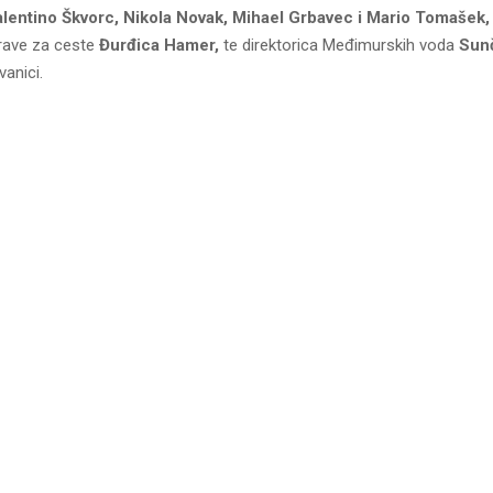
lentino Škvorc, Nikola Novak, Mihael Grbavec i Mario Tomašek,
rave za ceste
Đurđica Hamer,
te direktorica Međimurskih voda
Sunč
vanici.