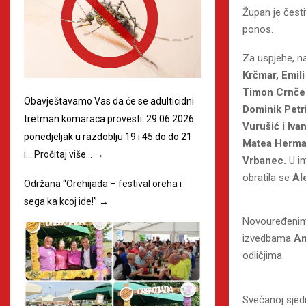
Župan je česti
ponos.
Za uspjehe, n
Krčmar, Emili
Timon Crnčec
Obavještavamo Vas da će se adulticidni
Dominik Petr
tretman komaraca provesti: 29.06.2026.
Vurušić i Iva
ponedjeljak u razdoblju 19 i 45 do do 21
Matea Herman
i…
Pročitaj više…
→
Vrbanec.
U i
obratila se
Al
Održana “Orehijada – festival oreha i
sega ka kcoj ide!”
→
Novouređenim
izvedbama
An
odličjima.
Svečanoj sjedn