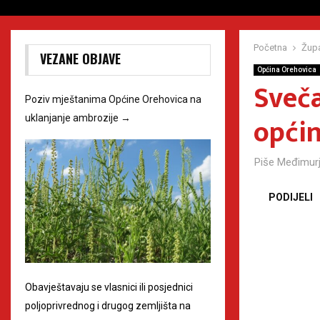
Početna
Župa
VEZANE OBJAVE
Općina Orehovica
Sveč
Poziv mještanima Općine Orehovica na
opći
uklanjanje ambrozije
→
Piše
Međimurj
PODIJELI
Obavještavaju se vlasnici ili posjednici
poljoprivrednog i drugog zemljišta na