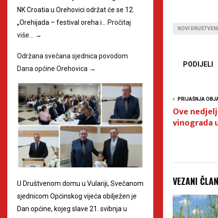
NK Croatia u Orehovici održat će se 12.
„Orehijada – festival oreha i…
Pročitaj
NOVI DRUŠTVEN
više…
→
Održana svečana sjednica povodom
PODIJELI
Dana općine Orehovica
→
PRIJAŠNJA OBJ
Ove nedjelj
vinograda 
VEZANI ČLA
U Društvenom domu u Vulariji, Svečanom
sjednicom Općinskog vijeća obilježen je
Dan općine, kojeg slave 21. svibnja u