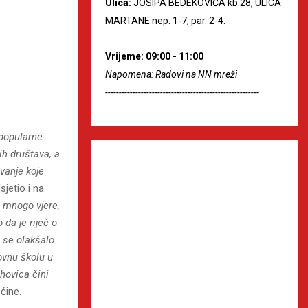
Ulica:
JOSIPA BEDEKOVIĆA kb.28, ULICA
MARTANE nep. 1-7, par. 2-4.
Vrijeme: 09:00 - 11:00
Napomena: Radovi na NN mreži
--------------------------------------------------------
e
 popularne
ih društava, a
vanje koje
jetio i na
 mnogo vjere,
 da je riječ o
 se olakšalo
ovnu školu u
hovica čini
ćine.