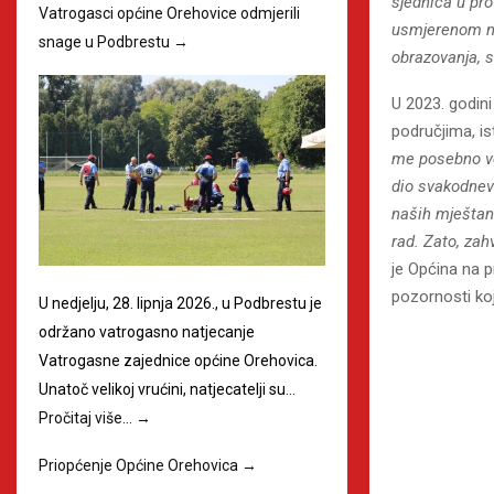
sjednica u pr
Vatrogasci općine Orehovice odmjerili
usmjerenom na 
snage u Podbrestu
→
obrazovanja, s
U 2023. godini
područjima, i
me posebno ves
dio svakodnev
naših mještana
rad. Zato, zah
je Općina na p
pozornosti koj
U nedjelju, 28. lipnja 2026., u Podbrestu je
održano vatrogasno natjecanje
Vatrogasne zajednice općine Orehovica.
Unatoč velikoj vrućini, natjecatelji su…
Pročitaj više…
→
Priopćenje Općine Orehovica
→