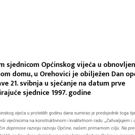
m sjednicom Općinskog vijeća u obnovlje
om domu, u Orehovici je obilježen Dan op
ave 21. svibnja u sjećanje na datum prve
irajuće sjednice 1997. godine
inskog vijeća u proteklih godinu dana sumirao je predsjednik toga tij
ivši vijećnicima na konstruktivnom i kvalitetnom radu:
„Zahvaljujem i 
ačin doprinose razvoju razvoju Općine, našem primarnom cilju. Na pr