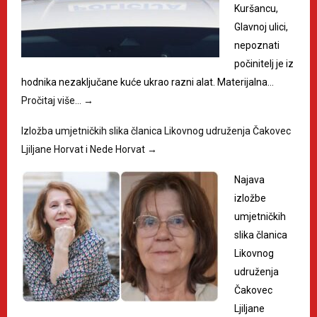
Kuršancu,
Glavnoj ulici,
nepoznati
počinitelj je iz
hodnika nezaključane kuće ukrao razni alat. Materijalna…
Pročitaj više…
→
Izložba umjetničkih slika članica Likovnog udruženja Čakovec
Ljiljane Horvat i Nede Horvat
→
Najava
izložbe
umjetničkih
slika članica
Likovnog
udruženja
Čakovec
Ljiljane