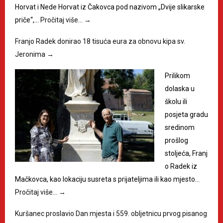
Horvat i Nede Horvat iz Čakovca pod nazivom „Dvije slikarske
priče“,…
Pročitaj više…
→
Franjo Radek donirao 18 tisuća eura za obnovu kipa sv.
Jeronima
→
Prilikom
dolaska u
školu ili
posjeta gradu
sredinom
prošlog
stoljeća, Franj
o Radek iz
Mačkovca, kao lokaciju susreta s prijateljima ili kao mjesto…
Pročitaj više…
→
Kuršanec proslavio Dan mjesta i 559. obljetnicu prvog pisanog