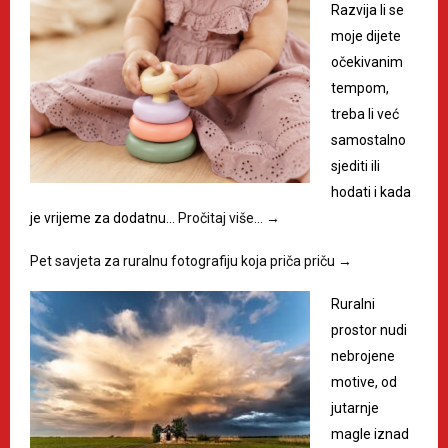
Razvija li se
moje dijete
očekivanim
tempom,
treba li već
samostalno
sjediti ili
hodati i kada
je vrijeme za dodatnu…
Pročitaj više…
→
Pet savjeta za ruralnu fotografiju koja priča priču
→
Ruralni
prostor nudi
nebrojene
motive, od
jutarnje
magle iznad