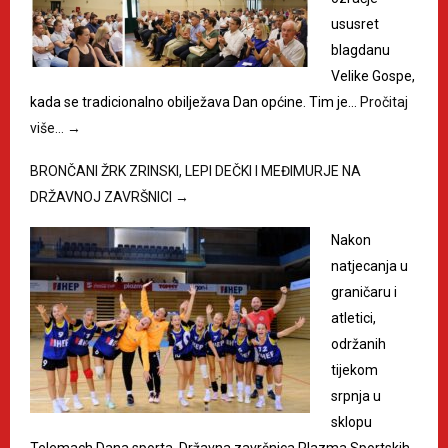
ususret
blagdanu
Velike Gospe,
kada se tradicionalno obilježava Dan općine. Tim je…
Pročitaj
više…
→
BRONČANI ŽRK ZRINSKI, LEPI DEČKI I MEĐIMURJE NA
DRŽAVNOJ ZAVRŠNICI
→
Nakon
natjecanja u
graničaru i
atletici,
održanih
tijekom
srpnja u
sklopu
Telemach Dana sporta, Državna završnica Plazma Sportskih