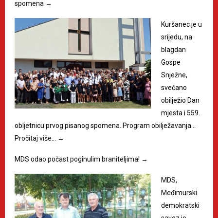
spomena
→
Kuršanec je u
srijedu, na
blagdan
Gospe
Snježne,
svečano
obilježio Dan
mjesta i 559.
obljetnicu prvog pisanog spomena. Program obilježavanja…
Pročitaj više…
→
MDS odao počast poginulim braniteljima!
→
MDS,
Međimurski
demokratski
savez je