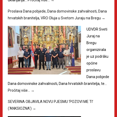
Proslava Dana pobjede, Dana domovinske zahvalnosti, Dana
hrvatskih branitelja, VRO Oluja u Svetom Juraju na Bregu
→
UDVDR Sveti
Juraj na
Bregu
organizirala
je uz podršku
općine
proslavu
Dana pobjede
Dana domovinske zahvalnosti, Dana hrvatskih branitelja, te…
Pročitaj više…
→
SEVERINA OBJAVILA NOVU PJESMU ‘POZOVI ME TI’
(‘ANKSIOZNA’)
→