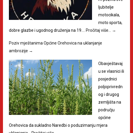
ljubitelje
motocikala,
moto sporta,
dobre glazbe i ugodnog druženja na 19.…
Pročitaj više…
→
Poziv mještanima Općine Orehovica na uklanjanje
ambrozije
→
Obavještavaj
u se vlasnici ili
posjednici
poljoprivredn
og i drugog
zemljišta na
području
općine
Orehovica da sukladno Naredbi o poduzimanju mjera
uklanjanja…
Pročitaj više…
→