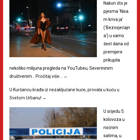
Nakon što je
pjesma 'Nisa
m kriva ja'
('Bezosjećajn
a') u samo
šest dana od
premijere
prikupila
nekoliko milijuna pregleda na YouTubeu, Severininim
društvenim…
Pročitaj više…
→
U Kuršancu krađa iz nezaključane kuće, provala u kuću u
Svetom Urbanu!
→
U srijedu 5.
kolovoza u
noćnim
satima, u