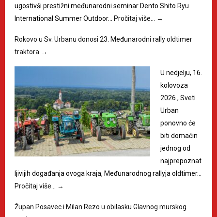
ugostivši prestižni međunarodni seminar Dento Shito Ryu
International Summer Outdoor…
Pročitaj više…
→
Rokovo u Sv. Urbanu donosi 23. Međunarodni rally oldtimer
traktora
→
U nedjelju, 16.
kolovoza
2026., Sveti
Urban
ponovno će
biti domaćin
jednog od
najprepoznat
ljivijih događanja ovoga kraja, Međunarodnog rallyja oldtimer…
Pročitaj više…
→
Župan Posavec i Milan Rezo u obilasku Glavnog murskog