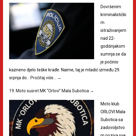
Dovršenim
kriminalistički
m
istraživanjem
nad 22-
godišnjakom
sumnja se da
je počinio
kazneno djelo teške krađe. Naime, taj je mladić između 29.
srpnja do…
Pročitaj više…
→
19. Moto susret MK “Orlovi” Mala Subotica
→
Moto klub
ORLOVI Mala
Subotica sa
zadovoljstvo
m poziva sve