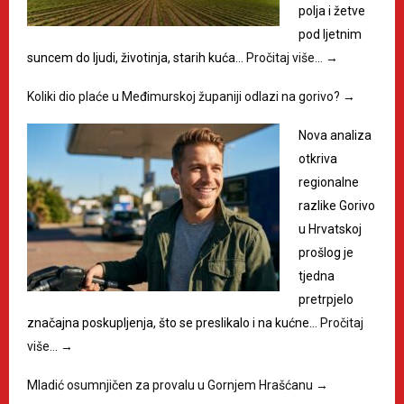
polja i žetve
pod ljetnim
suncem do ljudi, životinja, starih kuća…
Pročitaj više…
→
Koliki dio plaće u Međimurskoj županiji odlazi na gorivo?
→
Nova analiza
otkriva
regionalne
razlike Gorivo
u Hrvatskoj
prošlog je
tjedna
pretrpjelo
značajna poskupljenja, što se preslikalo i na kućne…
Pročitaj
više…
→
Mladić osumnjičen za provalu u Gornjem Hrašćanu
→