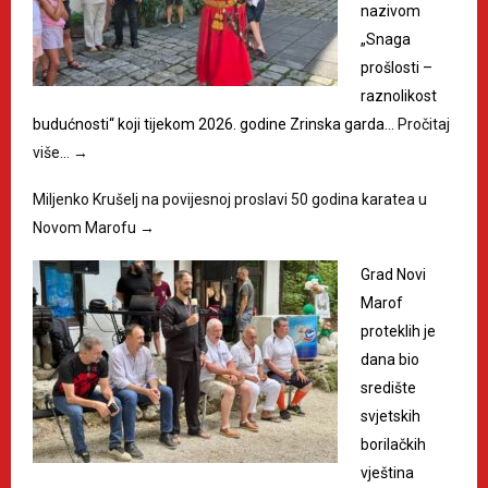
nazivom
„Snaga
prošlosti –
raznolikost
budućnosti“ koji tijekom 2026. godine Zrinska garda…
Pročitaj
više…
→
Miljenko Krušelj na povijesnoj proslavi 50 godina karatea u
Novom Marofu
→
Grad Novi
Marof
proteklih je
dana bio
središte
svjetskih
borilačkih
vještina