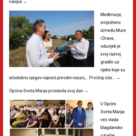
nasipa
→
Međimurje,
smješteno
između Mure
i Drave,
oduvijek je
svoj razvoj
gradilo uz
rijeke koje su
istodobno njegov najveći prirodni resurs,…
Pročitaj više…
→
Općina Sveta Marija proslavila svoj dan
→
U Općini
Sveta Marija
već vlada
blagdansko
ozračje