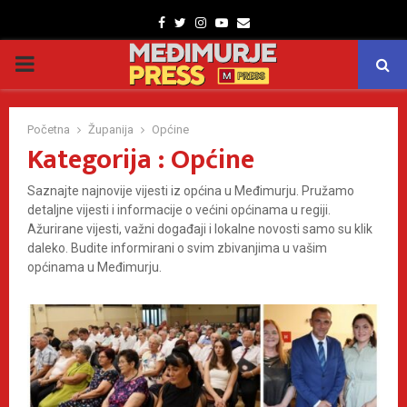
Facebook
Twitter
Instagram
Youtube
Email
PRIMARY
MENU
Početna
Županija
Općine
Kategorija : Općine
Saznajte najnovije vijesti iz općina u Međimurju. Pružamo
detaljne vijesti i informacije o većini općinama u regiji.
Ažurirane vijesti, važni događaji i lokalne novosti samo su klik
daleko. Budite informirani o svim zbivanjima u vašim
općinama u Međimurju.