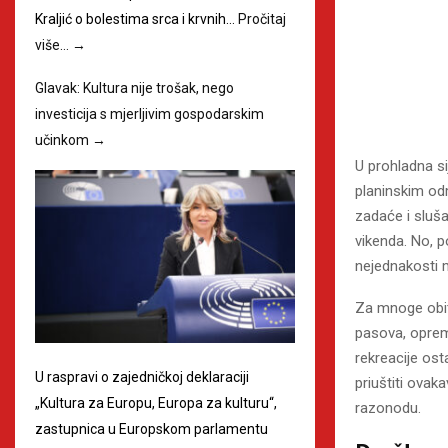
Kraljić o bolestima srca i krvnih…
Pročitaj
više…
→
Glavak: Kultura nije trošak, nego
investicija s mjerljivim gospodarskim
učinkom
→
U prohladna si
planinskim odm
zadaće i sluša
vikenda. No, p
nejednakosti
Za mnoge obitel
pasova, oprem
rekreacije ost
U raspravi o zajedničkoj deklaraciji
priuštiti ovak
„Kultura za Europu, Europa za kulturu“,
razonodu.
zastupnica u Europskom parlamentu