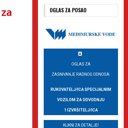
 za
OGLAS ZA POSAO
OGLAS ZA
ZASNIVANJE RADNOG ODNOSA:
RUKOVATELJ/ICA SPECIJALNIM
VOZILOM ZA ODVODNJU
1 IZVRŠITELJ/ICA
KLIKNI ZA DETALJE!