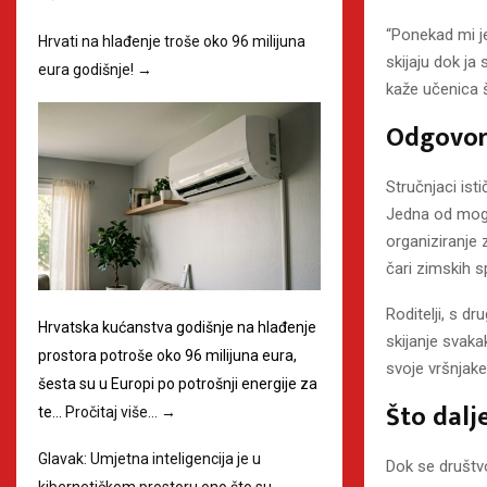
“Ponekad mi j
Hrvati na hlađenje troše oko 96 milijuna
skijaju dok ja
eura godišnje!
→
kaže učenica 
Odgovorn
Stručnjaci ist
Jedna od mogu
organiziranje
čari zimskih sp
Roditelji, s dr
Hrvatska kućanstva godišnje na hlađenje
skijanje svaka
prostora potroše oko 96 milijuna eura,
svoje vršnjake
šesta su u Europi po potrošnji energije za
Što dalj
te…
Pročitaj više…
→
Glavak: Umjetna inteligencija je u
Dok se društvo