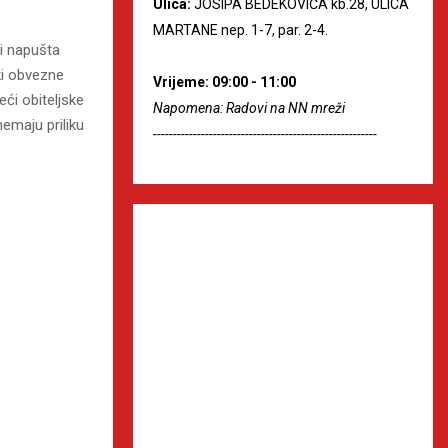
Ulica:
JOSIPA BEDEKOVIĆA kb.28, ULICA
MARTANE nep. 1-7, par. 2-4.
ji napušta
ki obvezne
Vrijeme: 09:00 - 11:00
eći obiteljske
Napomena: Radovi na NN mreži
nemaju priliku
--------------------------------------------------------