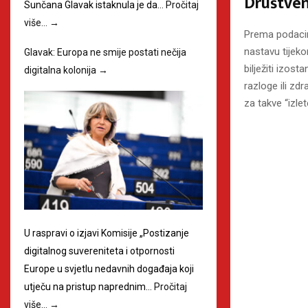
Društvene
Sunčana Glavak istaknula je da…
Pročitaj
više…
→
Prema podacima
nastavu tijek
Glavak: Europa ne smije postati nečija
bilježiti izos
digitalna kolonija
→
razloge ili zd
za takve “izle
U raspravi o izjavi Komisije „Postizanje
digitalnog suvereniteta i otpornosti
Europe u svjetlu nedavnih događaja koji
utječu na pristup naprednim…
Pročitaj
više…
→