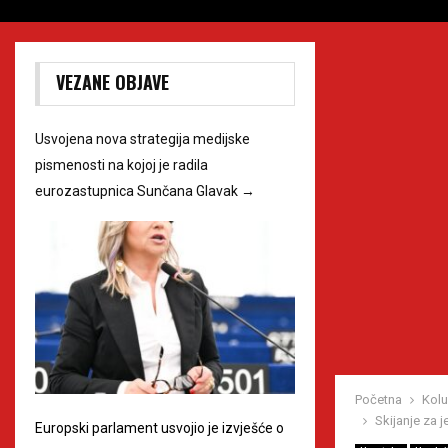
VEZANE OBJAVE
Usvojena nova strategija medijske
pismenosti na kojoj je radila
eurozastupnica Sunčana Glavak
→
Početna
Kol
Skijanje za 
Europski parlament usvojio je izvješće o