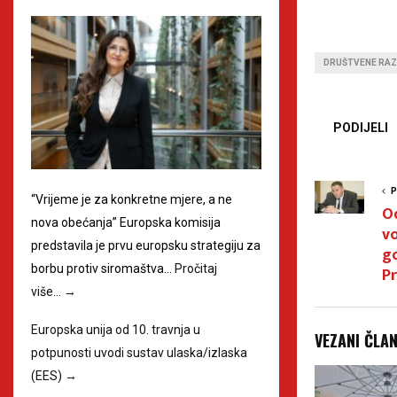
DRUŠTVENE RAZ
PODIJELI
P
“Vrijeme je za konkretne mjere, a ne
O
nova obećanja” Europska komisija
vo
predstavila je prvu europsku strategiju za
g
borbu protiv siromaštva…
Pročitaj
P
više…
→
Europska unija od 10. travnja u
VEZANI ČLA
potpunosti uvodi sustav ulaska/izlaska
(EES)
→