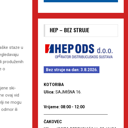
HEP – BEZ STRUJE
jaške staze u
regledavaju
li produženih
e o
Bez struje na dan: 3.8.2026.
KOTORIBA
ijene ski-
Ulica:
SAJMIŠNA 16.
e ovaj vid
elji ne mogu
Vrijeme: 08:00 - 12:00
 odmor ili
--------------------------------------------------------
ČAKOVEC