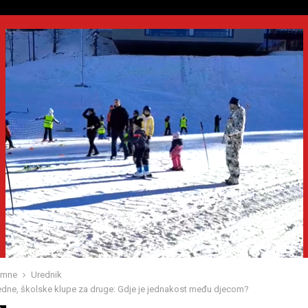
umne
Urednik
jedne, školske klupe za druge: Gdje je jednakost među djecom?