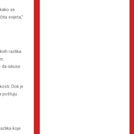
 kako se
ita svijeta,”
vih razlika.
r,
e da iskuse
kosti. Dok je
da poštuju
azlika koje