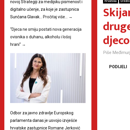
novoj Strategiji za medijsku pismenost i
Hrvatska
Uredni
Skija
digitalno učenje, za koje je zastupnica
Sunčana Glavak…
Pročitaj više…
→
druge
“Djeca ne smiju postati nova generacija
djec
ovisnika o duhanu, alkoholu i lošoj
hrani”
→
Piše
Međimurj
PODIJELI
Odbor za javno zdravlje Europskog
parlamenta danas je usvojio izvješće
hrvatske zastupnice Romane Jerković