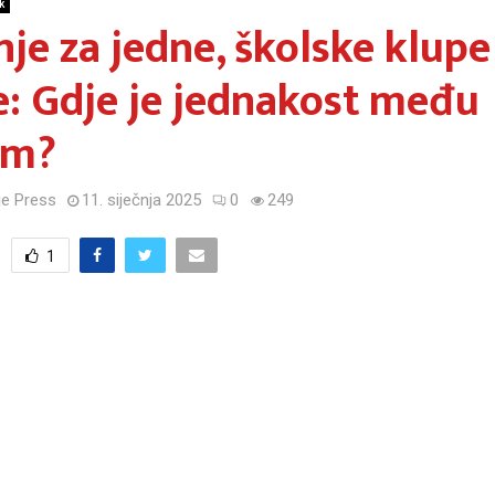
k
nje za jedne, školske klupe
: Gdje je jednakost među
om?
e Press
11. siječnja 2025
0
249
1