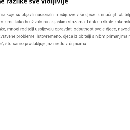
 razlike sve vidljivije
 koje su objavili nacionalni mediji, sve više djece iz imućnijih obitel
om zime kako bi uživalo na skijaškim stazama. I dok su škole zakons
tanke, mnogi roditelji uspijevaju opravdati odsutnost svoje djece, navod
ravstvene probleme. Istovremeno, djeca iz obitelji s nižim primanjima 
te”, što samo produbljuje jaz među vršnjacima.