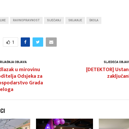
LIKE
RAVNOPRAVNOST
SIJEČANJ
SKIJANJE
ŠKOLA
1
RIJAŠNJA OBJAVA
SLJEDEĆA OBJA
dlazak u mirovinu
[DETEKTOR] Ustan
ditelja Odsjeka za
zaključan
ospodarstvo Grada
reloga
NCI