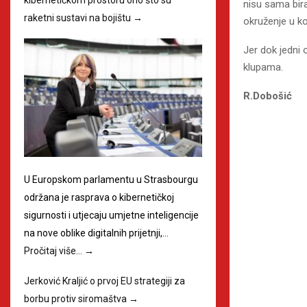
kibernetičkom prostoru ono što su
nisu sama bir
raketni sustavi na bojištu
→
okruženje u ko
Jer dok jedni 
klupama.
R.Dobošić
U Europskom parlamentu u Strasbourgu
održana je rasprava o kibernetičkoj
sigurnosti i utjecaju umjetne inteligencije
na nove oblike digitalnih prijetnji,…
Pročitaj više…
→
Jerković Kraljić o prvoj EU strategiji za
borbu protiv siromaštva
→