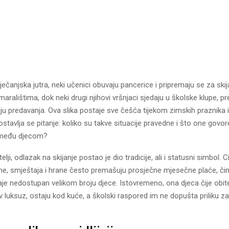
ječanjska jutra, neki učenici obuvaju pancerice i pripremaju se za ski
aralištima, dok neki drugi njihovi vršnjaci sjedaju u školske klupe, p
ju predavanja. Ova slika postaje sve češća tijekom zimskih praznika i
ostavlja se pitanje: koliko su takve situacije pravedne i što one govor
 među djecom?
ji, odlazak na skijanje postao je dio tradicije, ali i statusni simbol. C
e, smještaja i hrane često premašuju prosječne mjesečne plaće, čim
aje nedostupan velikom broju djece. Istovremeno, ona djeca čije obit
av luksuz, ostaju kod kuće, a školski raspored im ne dopušta priliku za