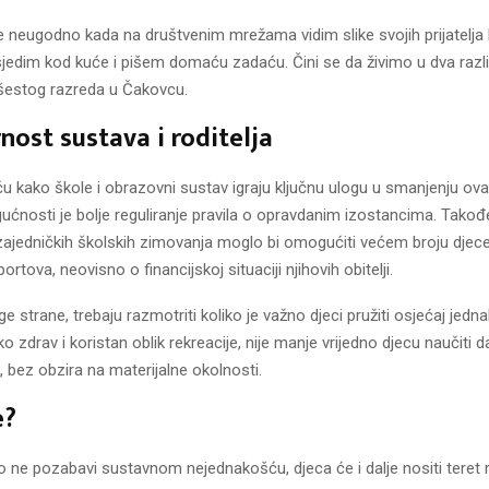
e neugodno kada na društvenim mrežama vidim slike svojih prijatelja
 sjedim kod kuće i pišem domaću zadaću. Čini se da živimo u dva različ
šestog razreda u Čakovcu.
ost sustava i roditelja
iču kako škole i obrazovni sustav igraju ključnu ulogu u smanjenju ovak
ćnosti je bolje reguliranje pravila o opravdanim izostancima. Takođe
 zajedničkih školskih zimovanja moglo bi omogućiti većem broju djec
ortova, neovisno o financijskoj situaciji njihovih obitelji.
uge strane, trebaju razmotriti koliko je važno djeci pružiti osjećaj jedna
ko zdrav i koristan oblik rekreacije, nije manje vrijedno djecu naučiti 
, bez obzira na materijalne okolnosti.
e?
 ne pozabavi sustavnom nejednakošću, djeca će i dalje nositi teret r