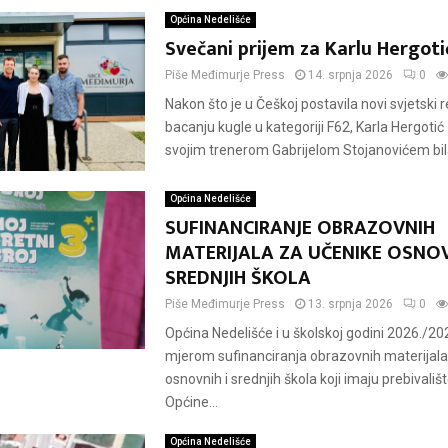
Općina Nedelišće
Svečani prijem za Karlu Hergoti
Piše
Međimurje Press
14. srpnja 2026
0
Nakon što je u Češkoj postavila novi svjetski 
bacanju kugle u kategoriji F62, Karla Hergoti
svojim trenerom Gabrijelom Stojanovićem bila 
Općina Nedelišće
SUFINANCIRANJE OBRAZOVNIH
MATERIJALA ZA UČENIKE OSNOV
SREDNJIH ŠKOLA
Piše
Međimurje Press
13. srpnja 2026
0
Općina Nedelišće i u školskoj godini 2026./202
mjerom sufinanciranja obrazovnih materijala
osnovnih i srednjih škola koji imaju prebivališ
Općine...
Općina Nedelišće