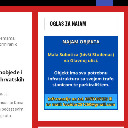
OGLAS ZA NAJAM
m temama,
ormirani o
pobjede i
hrvatskih
58
osti te Dana
je počast svim
g rata,