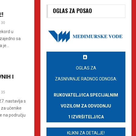
OGLAS ZA POSAO
ć!
30
rekord u
ć zajedno sa
je...
OGLAS ZA
NIH I
ZASNIVANJE RADNOG ODNOSA:
35
RUKOVATELJ/ICA SPECIJALNIM
7. nastavlja s
VOZILOM ZA ODVODNJU
 za učenike
te na području
1 IZVRŠITELJ/ICA
KLIKNI ZA DETALJE!