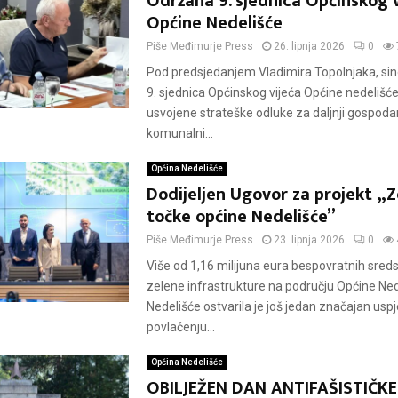
Održana 9. sjednica Općinskog v
Općine Nedelišće
Piše
Međimurje Press
26. lipnja 2026
0
Pod predsjedanjem Vladimira Topolnjaka, sin
9. sjednica Općinskog vijeća Općine nedelišće
usvojene strateške odluke za daljnji gospodars
komunalni...
Općina Nedelišće
Dodijeljen Ugovor za projekt „
točke općine Nedelišće”
Piše
Međimurje Press
23. lipnja 2026
0
Više od 1,16 milijuna eura bespovratnih sred
zelene infrastrukture na području Općine Ne
Nedelišće ostvarila je još jedan značajan usp
povlačenju...
Općina Nedelišće
OBILJEŽEN DAN ANTIFAŠISTIČKE