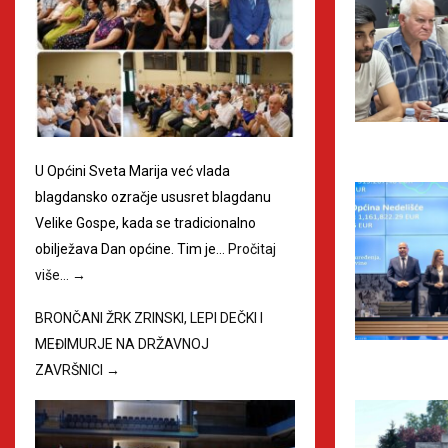
U Općini Sveta Marija već vlada
blagdansko ozračje ususret blagdanu
Velike Gospe, kada se tradicionalno
obilježava Dan općine. Tim je…
Pročitaj
više…
→
BRONČANI ŽRK ZRINSKI, LEPI DEČKI I
MEĐIMURJE NA DRŽAVNOJ
ZAVRŠNICI
→