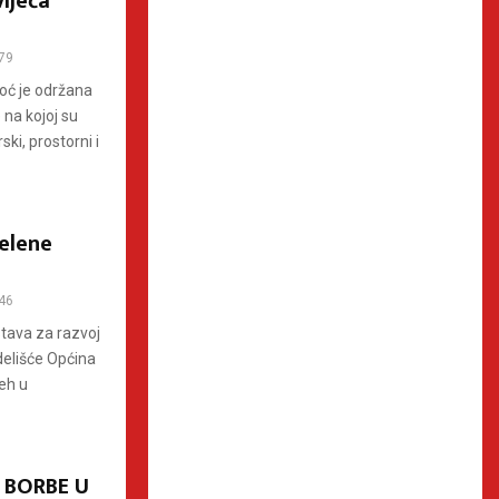
ijeća
79
oć je održana
 na kojoj su
ki, prostorni i
Zelene
46
stava za razvoj
delišće Općina
jeh u
 BORBE U