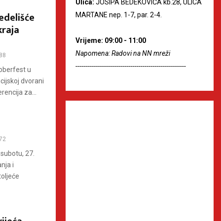
Ulica:
JOSIPA BEDEKOVIĆA kb.28, ULICA
edelišće
MARTANE nep. 1-7, par. 2-4.
kraja
Vrijeme: 09:00 - 11:00
Napomena: Radovi na NN mreži
88
--------------------------------------------------------
oberfest u
cijskoj dvorani
encija za...
72
subotu, 27.
nja i
toljeće