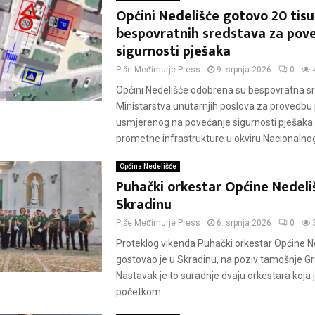
Općini Nedelišće gotovo 20 tis
bespovratnih sredstava za pov
sigurnosti pješaka
Piše
Međimurje Press
9. srpnja 2026
0
Općini Nedelišće odobrena su bespovratna s
Ministarstva unutarnjih poslova za provedbu 
usmjerenog na povećanje sigurnosti pješaka 
prometne infrastrukture u okviru Nacionalnog
Općina Nedelišće
Puhački orkestar Općine Nedeli
Skradinu
Piše
Međimurje Press
6. srpnja 2026
0
Proteklog vikenda Puhački orkestar Općine N
gostovao je u Skradinu, na poziv tamošnje G
Nastavak je to suradnje dvaju orkestara koja 
početkom...