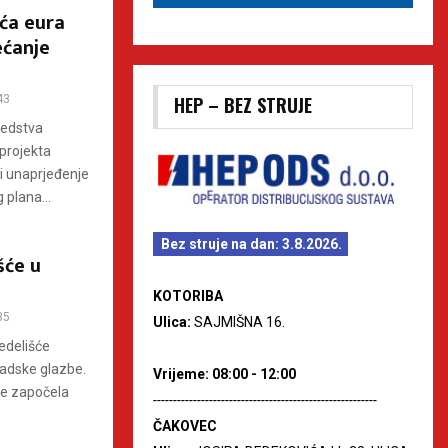
uća eura
ećanje
43
HEP – BEZ STRUJE
redstva
projekta
i unaprjeđenje
 plana...
Bez struje na dan: 3.8.2026.
šće u
KOTORIBA
35
Ulica:
SAJMIŠNA 16.
edelišće
radske glazbe.
Vrijeme: 08:00 - 12:00
je započela
--------------------------------------------------------
ČAKOVEC