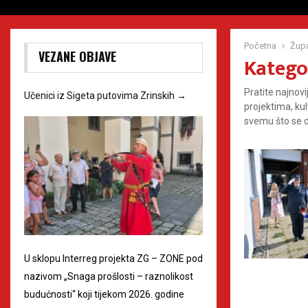
Početna
Župa
VEZANE OBJAVE
Kategor
Pratite najnov
Učenici iz Sigeta putovima Zrinskih
→
projektima, ku
svemu što se 
U sklopu Interreg projekta ZG – ZONE pod
nazivom „Snaga prošlosti – raznolikost
budućnosti“ koji tijekom 2026. godine