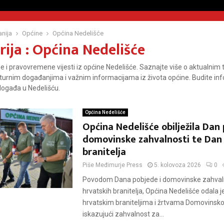
nija
Općine
Općina Nedelišće
ija : Općina Nedelišće
ije i pravovremene vijesti iz općine Nedelišće. Saznajte više o aktualni
lturnim događanjima i važnim informacijama iz života općine. Budite inf
događa u Nedelišću.
Općina Nedelišće
Općina Nedelišće obilježila Dan 
domovinske zahvalnosti te Dan 
branitelja
Piše
Međimurje Press
5. kolovoza 2026
0
Povodom Dana pobjede i domovinske zahvaln
hrvatskih branitelja, Općina Nedelišće odala 
hrvatskim braniteljima i žrtvama Domovinsko
iskazujući zahvalnost za...