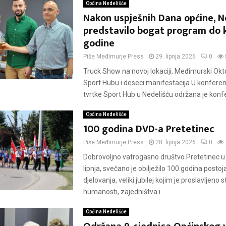
Općina Nedelišće
Nakon uspješnih Dana općine, N
predstavilo bogat program do 
godine
Piše
Međimurje Press
29. lipnja 2026
0
Truck Show na novoj lokaciji, Međimurski Okt
Sport Hubu i deseci manifestacija U konferen
tvrtke Sport Hub u Nedelišću održana je konfer
Općina Nedelišće
100 godina DVD-a Pretetinec
Piše
Međimurje Press
28. lipnja 2026
0
Dobrovoljno vatrogasno društvo Pretetinec u 
lipnja, svečano je obilježilo 100 godina postoja
djelovanja, veliki jubilej kojim je proslavljeno s
humanosti, zajedništva i...
Općina Nedelišće