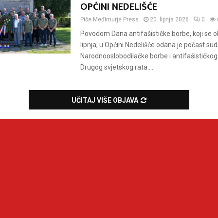
OPĆINI NEDELIŠĆE
Piše
Međimurje Press
20. lipnja 2026
0
Povodom Dana antifašističke borbe, koji se ob
lipnja, u Općini Nedelišće odana je počast su
Narodnooslobodilačke borbe i antifašističkog
Drugog svjetskog rata....
UČITAJ VIŠE OBJAVA