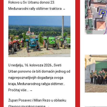
Rokovo u Sv. Urbanu donosi 23.
Međunarodni rally oldtimer traktora
→
U nedjelju, 16. kolovoza 2026., Sveti
Urban ponovno će biti domaćin jednog od
najprepoznatljivijih događanja ovoga
kraja, Međunarodnog rallyja oldtimer…
Pročitaj više…
→
Župan Posavec i Milan Rezo u obilasku
Glavnog murskog nasipa
→