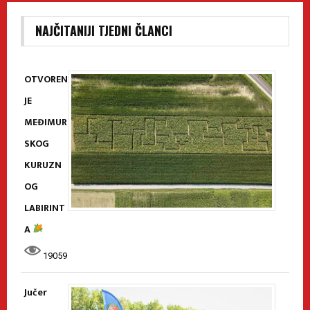
NAJČITANIJI TJEDNI ČLANCI
OTVOREN
JE
MEĐIMUR
SKOG
KURUZN
OG
LABIRINT
A
19059
Jučer