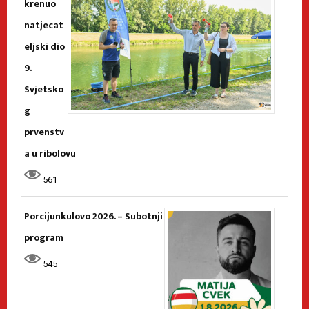
krenuo
natjecat
eljski dio
9.
Svjetsko
g
prvenstv
a u ribolovu
561
Porcijunkulovo 2026. – Subotnji
program
545