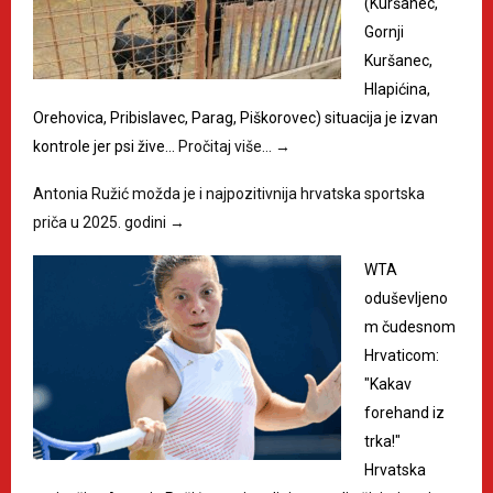
(Kuršanec,
Gornji
Kuršanec,
Hlapićina,
Orehovica, Pribislavec, Parag, Piškorovec) situacija je izvan
kontrole jer psi žive…
Pročitaj više…
→
Antonia Ružić možda je i najpozitivnija hrvatska sportska
priča u 2025. godini
→
WTA
oduševljeno
m čudesnom
Hrvaticom:
"Kakav
forehand iz
trka!"
Hrvatska