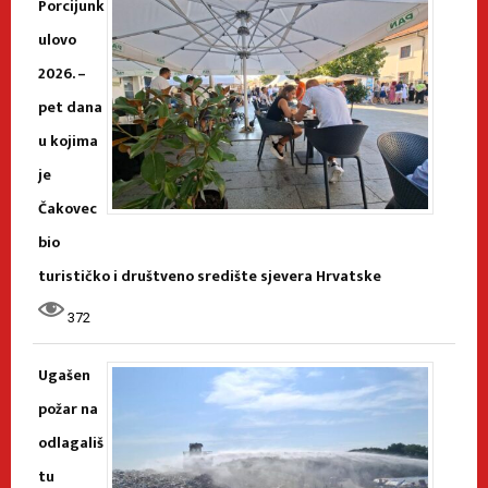
Porcijunk
ulovo
2026. –
pet dana
u kojima
je
Čakovec
bio
turističko i društveno središte sjevera Hrvatske
372
Ugašen
požar na
odlagališ
tu