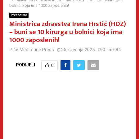
bolnici koja ima 1000 zaposlenih!
Prenosimo
Ministrica zdravstva Irena Hrstić (HDZ)
– buni se 10 kirurga u bolnici koja ima
1000 zaposlenih!
Piše
Međimurje Press
25. siječnja 2025
0
684
PODIJELI
0