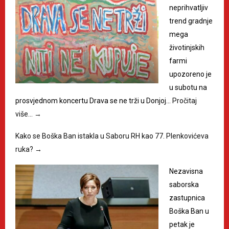
neprihvatljiv
trend gradnje
mega
životinjskih
farmi
upozoreno je
u subotu na
prosvjednom koncertu Drava se ne trži u Donjoj…
Pročitaj
više…
→
Kako se Boška Ban istakla u Saboru RH kao 77. Plenkovićeva
ruka?
→
Nezavisna
saborska
zastupnica
Boška Ban u
petak je