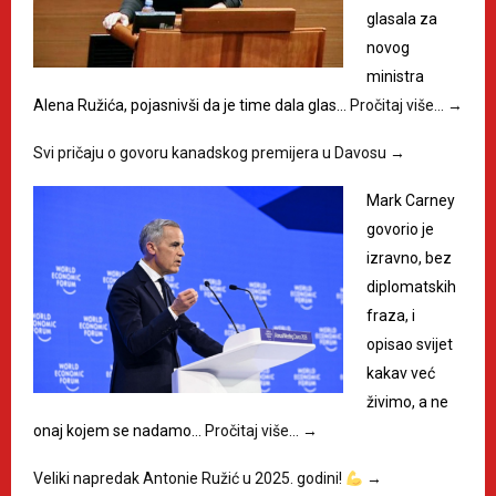
glasala za
novog
ministra
Alena Ružića, pojasnivši da je time dala glas…
Pročitaj više…
→
Svi pričaju o govoru kanadskog premijera u Davosu
→
Mark Carney
govorio je
izravno, bez
diplomatskih
fraza, i
opisao svijet
kakav već
živimo, a ne
onaj kojem se nadamo…
Pročitaj više…
→
Veliki napredak Antonie Ružić u 2025. godini!
→