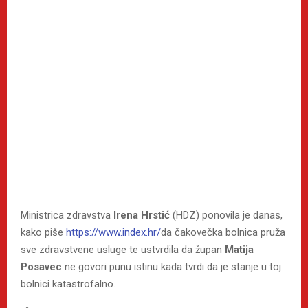
Ministrica zdravstva
Irena Hrstić
(HDZ) ponovila je danas,
kako piše
https://www.index.hr/
da čakovečka bolnica pruža
sve zdravstvene usluge te ustvrdila da župan
Matija
Posavec
ne govori punu istinu kada tvrdi da je stanje u toj
bolnici katastrofalno.