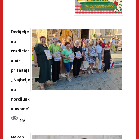
Dodijelje
na
tradicion
alnih
priznanja
„Najbolje
na
Porcijunk
ulovome”
463
Nakon