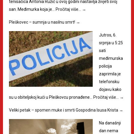
tenisačica Antonia Ružić u ovoj godini nastavlja živjeti svoj
san. Međimurka koja je…
Pročitaj više…
→
Pleškovec – sumnja u nasilnu smrt!
→
Jutros, 6.
srpnja u 5:25
sati
međimurska
policija
zaprimila je
telefonsku
dojavu kako
su u obiteljskoj kući u Pleškovcu pronađene…
Pročitaj više…
→
Veliki petak – spomen muke i smrti Gospodina Isusa Krista
→
Na današnji
dan nema