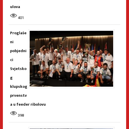
ulova
401
Proglaše
ni
pobjedni
ci
Svjetsko
g
klupskog
prvenstv
a u feeder ribolovu
398