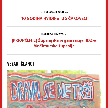
PRIJAŠNJA OBJAVA
10 GODINA HVIDR-e JUG ČAKOVEC!
SLJEDEĆA OBJAVA
[PRIOPĆENJE] Županijska organizacija HDZ-a
Međimurske županije
VEZANI ČLANCI