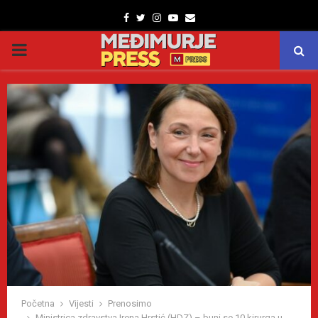
Facebook
Twitter
Instagram
Youtube
Email
PRIMARY
MENU
Početna
Vijesti
Prenosimo
Ministrica zdravstva Irena Hrstić (HDZ) – buni se 10 kirurga u