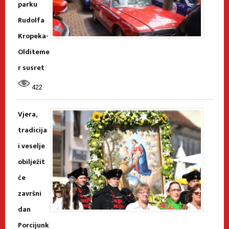
parku
Rudolfa
Kropeka-
Olditeme
r susret
422
Vjera,
tradicija
i veselje
obilježit
će
završni
dan
Porcijunk