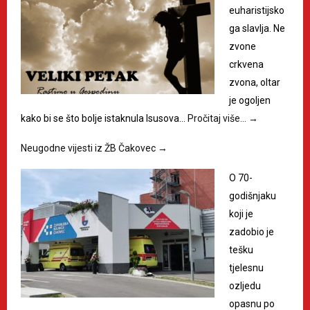
euharistijsko
ga slavlja. Ne
zvone
crkvena
zvona, oltar
je ogoljen
kako bi se što bolje istaknula Isusova…
Pročitaj više…
→
Neugodne vijesti iz ŽB Čakovec
→
O 70-
godišnjaku
koji je
zadobio je
tešku
tjelesnu
ozljedu
opasnu po