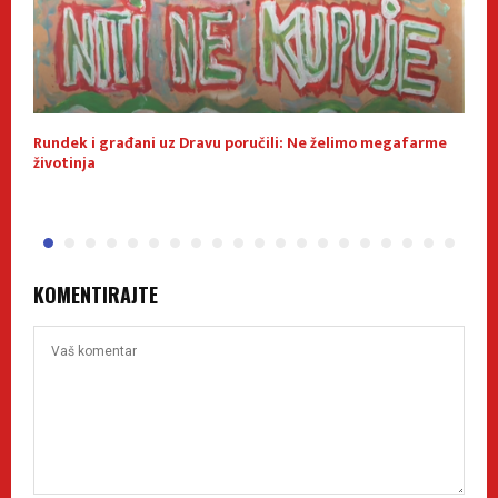
Rundek i građani uz Dravu poručili: Ne želimo megafarme
K
životinja
r
KOMENTIRAJTE