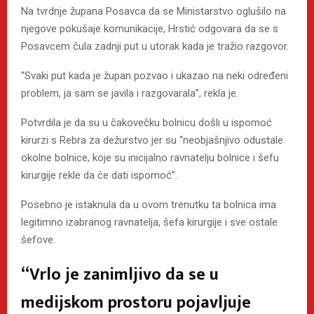
Na tvrdnje župana Posavca da se Ministarstvo oglušilo na
njegove pokušaje komunikacije, Hrstić odgovara da se s
Posavcem čula zadnji put u utorak kada je tražio razgovor.
“Svaki put kada je župan pozvao i ukazao na neki određeni
problem, ja sam se javila i razgovarala”, rekla je.
Potvrdila je da su u čakovečku bolnicu došli u ispomoć
kirurzi s Rebra za dežurstvo jer su “neobjašnjivo odustale
okolne bolnice, koje su inicijalno ravnatelju bolnice i šefu
kirurgije rekle da će dati ispomoć”.
Posebno je istaknula da u ovom trenutku ta bolnica ima
legitimno izabranog ravnatelja, šefa kirurgije i sve ostale
šefove.
“Vrlo je zanimljivo da se u
medijskom prostoru pojavljuje