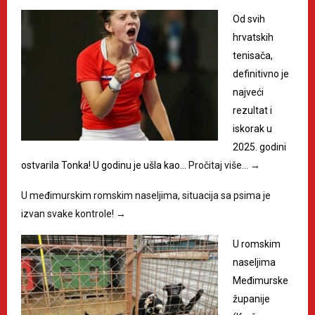
Od svih
hrvatskih
tenisača,
definitivno je
najveći
rezultat i
iskorak u
2025. godini
ostvarila Tonka! U godinu je ušla kao…
Pročitaj više…
→
U međimurskim romskim naseljima, situacija sa psima je
izvan svake kontrole!
→
U romskim
naseljima
Međimurske
županije