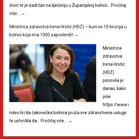
život te je zadržan na liječenju u Županijskoj bolnici…
Pročitaj
više…
→
Ministrica zdravstva Irena Hrstić (HDZ) – buni se 10 kirurga u
bolnici koja ima 1000 zaposlenih!
→
Ministrica
zdravstva
Irena Hrstić
(HDZ)
ponovila je
danas, kako
piše
https://www.i
ndex.hr/da čakovečka bolnica pruža sve zdravstvene usluge
te ustvrdila da…
Pročitaj više…
→