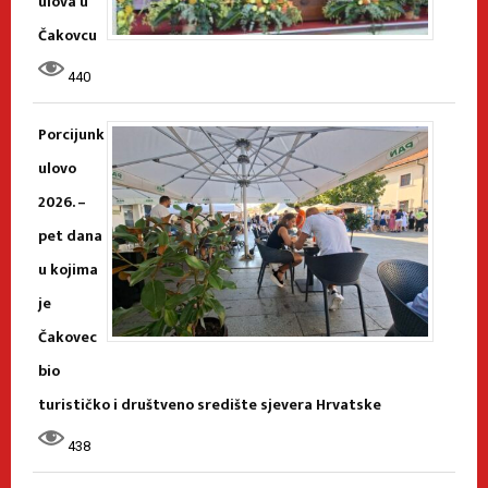
ulova u
Čakovcu
440
Porcijunk
ulovo
2026. –
pet dana
u kojima
je
Čakovec
bio
turističko i društveno središte sjevera Hrvatske
438