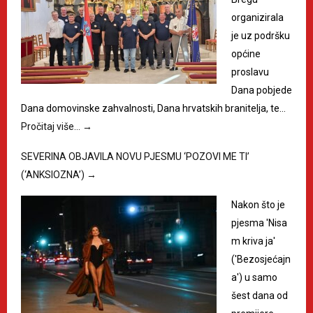
organizirala
je uz podršku
općine
proslavu
Dana pobjede
Dana domovinske zahvalnosti, Dana hrvatskih branitelja, te…
Pročitaj više…
→
SEVERINA OBJAVILA NOVU PJESMU ‘POZOVI ME TI’
(‘ANKSIOZNA’)
→
Nakon što je
pjesma 'Nisa
m kriva ja'
('Bezosjećajn
a') u samo
šest dana od