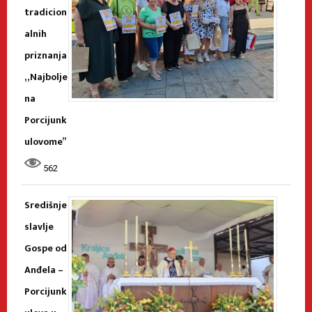
tradicion
alnih
priznanja
„Najbolje
na
Porcijunk
ulovome”
562
Središnje
slavlje
Gospe od
Anđela –
Porcijunk