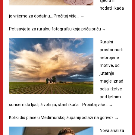
sjediti ili
hodati i kada
je vrijeme za dodatnu…
Pročitaj više…
→
Pet savjeta za ruralnu fotografiju koja priča priču
→
Ruralni
prostor nudi
nebrojene
motive, od
jutarnje
magle iznad
polja i žetve
pod ljetnim
suncem do ljudi, životinja, starih kuća…
Pročitaj više…
→
Koliki dio plaće u Međimurskoj županiji odlazi na gorivo?
→
Nova analiza