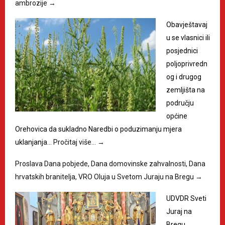
ambrozije
→
Obavještavaj
u se vlasnici ili
posjednici
poljoprivredn
og i drugog
zemljišta na
području
općine
Orehovica da sukladno Naredbi o poduzimanju mjera
uklanjanja…
Pročitaj više…
→
Proslava Dana pobjede, Dana domovinske zahvalnosti, Dana
hrvatskih branitelja, VRO Oluja u Svetom Juraju na Bregu
→
UDVDR Sveti
Juraj na
Bregu