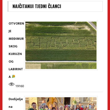
NAJČITANIJI TJEDNI ČLANCI
OTVOREN
JE
MEĐIMUR
SKOG
KURUZN
OG
LABIRINT
A
19160
Dodijelje
na