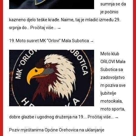
sumnja se da
je počinio
kazneno djelo teške krađe. Naime, taj je mladić između 29.
srpnja do…
Pročitaj više…
→
19. Moto susret MK “Orlovi” Mala Subotica
→
Moto klub
ORLOVI Mala
Subotica sa
zadovoljstvo
m poziva sve
ljubitelje
motocikala,
moto sporta,
dobre glazbe i ugodnog druženja na 19.…
Pročitaj više…
→
Poziv mještanima Općine Orehovica na uklanjanje