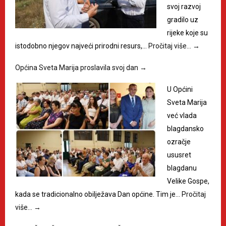
svoj razvoj
gradilo uz
rijeke koje su
istodobno njegov najveći prirodni resurs,…
Pročitaj više…
→
Općina Sveta Marija proslavila svoj dan
→
U Općini
Sveta Marija
već vlada
blagdansko
ozračje
ususret
blagdanu
Velike Gospe,
kada se tradicionalno obilježava Dan općine. Tim je…
Pročitaj
više…
→