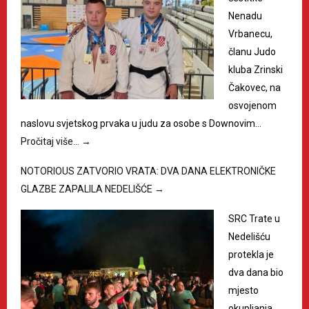
Nenadu
Vrbanecu,
članu Judo
kluba Zrinski
Čakovec, na
osvojenom
naslovu svjetskog prvaka u judu za osobe s Downovim…
Pročitaj više…
→
NOTORIOUS ZATVORIO VRATA: DVA DANA ELEKTRONIČKE
GLAZBE ZAPALILA NEDELIŠĆE
→
SRC Trate u
Nedelišću
protekla je
dva dana bio
mjesto
okupljanja