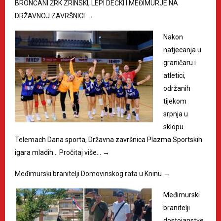
BRONČANI ŽRK ZRINSKI, LEPI DEČKI I MEĐIMURJE NA
DRŽAVNOJ ZAVRŠNICI
→
Nakon
natjecanja u
graničaru i
atletici,
održanih
tijekom
srpnja u
sklopu
Telemach Dana sporta, Državna završnica Plazma Sportskih
igara mladih…
Pročitaj više…
→
Međimurski branitelji Domovinskog rata u Kninu
→
Međimurski
branitelji
dostojanstve