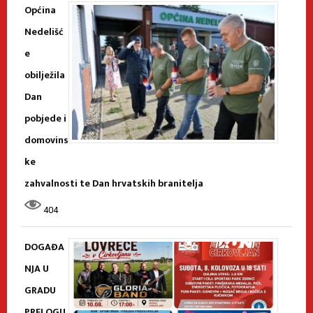
Općina
Nedelišć
e
obilježila
Dan
pobjede i
domovins
ke
zahvalnosti te Dan hrvatskih branitelja
404
DOGAĐA
NJA U
GRADU
PRELOGU