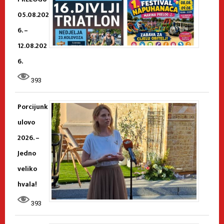
05.08.202
6. –
12.08.202
6.
393
Porcijunk
ulovo
2026. –
Jedno
veliko
hvala!
393