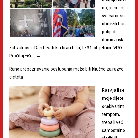
no, ponosno i
svečano su
obilježili Dan
pobjede,
domovinske
zahvalnosti i Dan hrvatskih branitelja, te 31. obljetnicu VRO…
Pročitaj više…
→
Rano prepoznavanje odstupanja može biti ključno za razvoj
djeteta
→
Razvija li se
moje dijete
očekivanim
tempom,
treba li već
samostalno