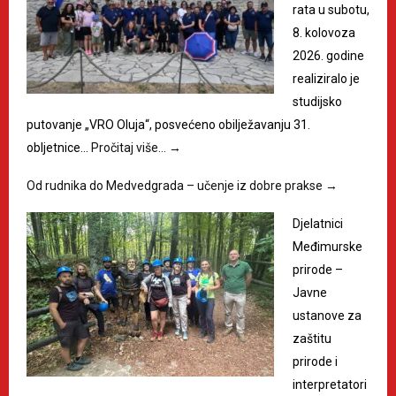
rata u subotu,
8. kolovoza
2026. godine
realiziralo je
studijsko
putovanje „VRO Oluja“, posvećeno obilježavanju 31.
obljetnice…
Pročitaj više…
→
Od rudnika do Medvedgrada – učenje iz dobre prakse
→
Djelatnici
Međimurske
prirode –
Javne
ustanove za
zaštitu
prirode i
interpretatori