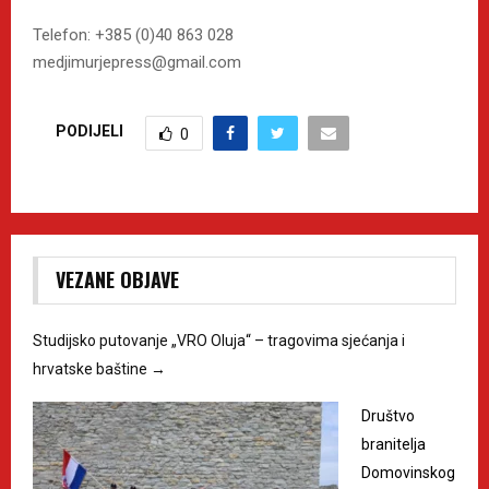
Telefon: +385 (0)40 863 028
medjimurjepress@gmail.com
PODIJELI
0
VEZANE OBJAVE
Studijsko putovanje „VRO Oluja“ – tragovima sjećanja i
hrvatske baštine
→
Društvo
branitelja
Domovinskog