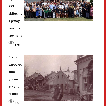
559.
obljetnic
u prvog
pisanog
spomena
378
Tišina
zapovjed
nika i
glasni
‘vikend
ratnici’
372