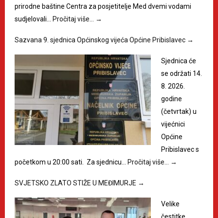
prirodne baštine Centra za posjetitelje Med dvemi vodami
sudjelovali…
Pročitaj više…
→
Sazvana 9. sjednica Općinskog vijeća Općine Pribislavec
→
Sjednica će
se održati 14.
8. 2026.
godine
(četvrtak) u
vijećnici
Općine
Pribislavec s
početkom u 20:00 sati. Za sjednicu…
Pročitaj više…
→
SVJETSKO ZLATO STIŽE U MEĐIMURJE
→
Velike
čestitke