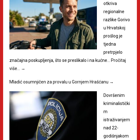
otkriva
regionalne
razlike Gorivo
u Hrvatskoj
prošlog je
tjedna
pretrpjelo
značajna poskupljenja, što se preslikalo i na kućne…
Pročitaj
više…
→
Mladić osumnjičen za provalu u Gornjem Hrašćanu
→
Dovršenim
kriminalistički
m
istraživanjem
nad 22-
godišnjakom