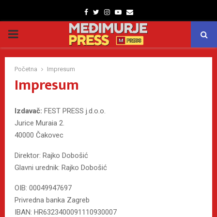
Facebook
Twitter
Instagram
Youtube
Email
PRIMARY
MENU
Početna
Impresum
Impresum
Izdavač:
FEST PRESS j.d.o.o.
Jurice Muraia 2.
40000 Čakovec
Direktor: Rajko Dobošić
Glavni urednik: Rajko Dobošić
OIB: 00049947697
Privredna banka Zagreb
IBAN: HR6323400091110930007