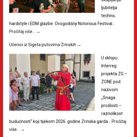
ljubitelja
techno,
hardstyle i EDM glazbe. Ovogodišnji Notorious Festival…
Pročitaj više…
→
Učenici iz Sigeta putovima Zrinskih
→
U sklopu
Interreg
projekta ZG –
ZONE pod
nazivom
„Snaga
prošlosti –
raznolikost
budućnosti“ koji tijekom 2026. godine Zrinska garda…
Pročitaj
više…
→