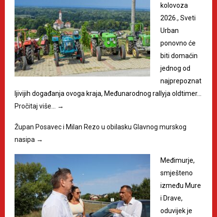
kolovoza
2026., Sveti
Urban
ponovno će
biti domaćin
jednog od
najprepoznat
ljivijih događanja ovoga kraja, Međunarodnog rallyja oldtimer…
Pročitaj više…
→
Župan Posavec i Milan Rezo u obilasku Glavnog murskog
nasipa
→
Međimurje,
smješteno
između Mure
i Drave,
oduvijek je