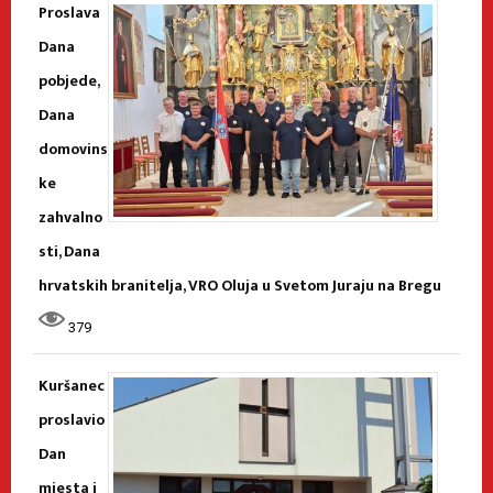
Proslava
Dana
pobjede,
Dana
domovins
ke
zahvalno
sti, Dana
hrvatskih branitelja, VRO Oluja u Svetom Juraju na Bregu
379
Kuršanec
proslavio
Dan
mjesta i