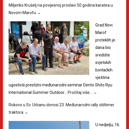
Miljenko Krušelj na povijesnoj proslavi 50 godina karatea u
Novom Marofu
→
Grad Novi
Marof
proteklih je
dana bio
središte
svjetskih
borilačkih
vještina
ugostivši prestižni međunarodni seminar Dento Shito Ryu
International Summer Outdoor…
Pročitaj više…
→
Rokovo u Sv. Urbanu donosi 23. Međunarodni rally oldtimer
traktora
→
U nedjelju, 16.