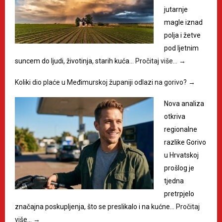
jutarnje
magle iznad
polja i žetve
pod ljetnim
suncem do ljudi, životinja, starih kuća…
Pročitaj više…
→
Koliki dio plaće u Međimurskoj županiji odlazi na gorivo?
→
Nova analiza
otkriva
regionalne
razlike Gorivo
u Hrvatskoj
prošlog je
tjedna
pretrpjelo
značajna poskupljenja, što se preslikalo i na kućne…
Pročitaj
više…
→