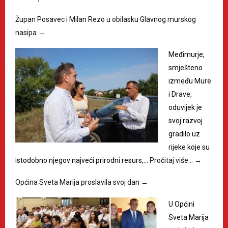
Župan Posavec i Milan Rezo u obilasku Glavnog murskog
nasipa
→
Međimurje,
smješteno
između Mure
i Drave,
oduvijek je
svoj razvoj
gradilo uz
rijeke koje su
istodobno njegov najveći prirodni resurs,…
Pročitaj više…
→
Općina Sveta Marija proslavila svoj dan
→
U Općini
Sveta Marija