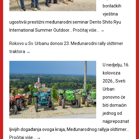
borilačkih
vještina
ugostivši prestižni međunarodni seminar Dento Shito Ryu
International Summer Outdoor…
Pročitaj više…
→
Rokovo u Sv. Urbanu donosi 23. Međunarodni rally oldtimer
traktora
→
U nedjelju, 16.
kolovoza
2026., Sveti
Urban
ponovno će
biti domaćin
jednog od
najprepoznat
ljivijih događanja ovoga kraja, Međunarodnog rallyja oldtimer…
Pročitaj više…
→