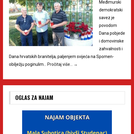
Međimurski
demokratski
savez je
povodom
Dana pobjede
i domovinske
zahvalnosti i
Dana hrvatskih branitelja, paljenjem svijeća na Spomen-
obilježju poginulim…
Pročitaj više…
→
OGLAS ZA NAJAM