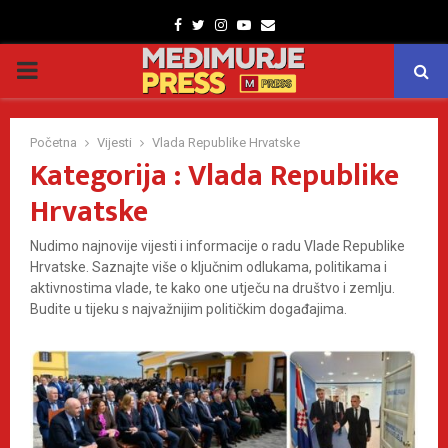
Facebook
Twitter
Instagram
Youtube
Email
PRIMARY
MENU
Početna
Vijesti
Vlada Republike Hrvatske
Kategorija : Vlada Republike
Hrvatske
Nudimo najnovije vijesti i informacije o radu Vlade Republike
Hrvatske. Saznajte više o ključnim odlukama, politikama i
aktivnostima vlade, te kako one utječu na društvo i zemlju.
Budite u tijeku s najvažnijim političkim događajima.