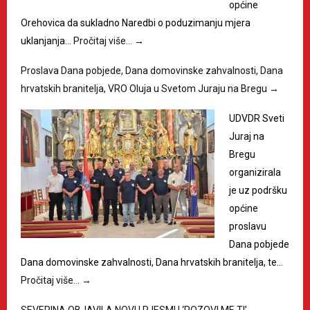
općine
Orehovica da sukladno Naredbi o poduzimanju mjera
uklanjanja…
Pročitaj više…
→
Proslava Dana pobjede, Dana domovinske zahvalnosti, Dana
hrvatskih branitelja, VRO Oluja u Svetom Juraju na Bregu
→
UDVDR Sveti
Juraj na
Bregu
organizirala
je uz podršku
općine
proslavu
Dana pobjede
Dana domovinske zahvalnosti, Dana hrvatskih branitelja, te…
Pročitaj više…
→
SEVERINA OBJAVILA NOVU PJESMU ‘POZOVI ME TI’