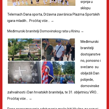
srpnja u
sklopu
Telemach Dana sporta, Državna završnica Plazma Sportskih
igara mladih…
Pročitaj više…
→
Međimurski branitelji Domovinskog rata u Kninu
→
Međimurski
branitelji
dostojanstve
no, ponosno i
svečano su
obilježili Dan
pobjede,
domovinske
zahvalnosti i Dan hrvatskih branitelja, te 31. obljetnicu VRO…
Pročitaj više…
→
Rano prepoznavanje odstupanja može biti ključno za razvoj