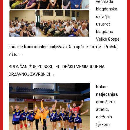
već vlada
blagdansko
ozračje
ususret
blagdanu
Velike Gospe,
kada se tradicionalno obilježava Dan općine. Tim je…
Pročitaj
više…
→
BRONČANI ŽRK ZRINSKI, LEPI DEČKI I MEĐIMURJE NA
DRŽAVNOJ ZAVRŠNICI
→
Nakon
natjecanja u
graničaru i
atletici,
održanih
tijekom