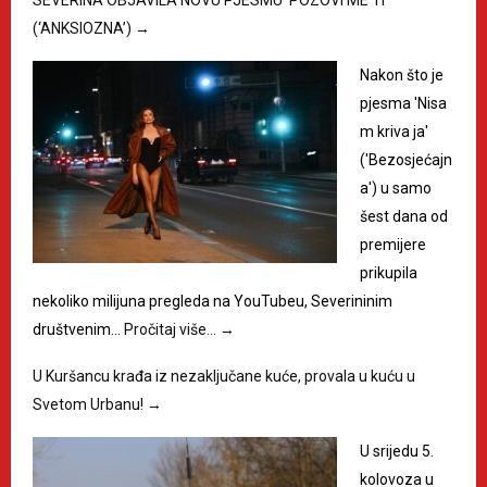
(‘ANKSIOZNA’)
→
Nakon što je
pjesma 'Nisa
m kriva ja'
('Bezosjećajn
a') u samo
šest dana od
premijere
prikupila
nekoliko milijuna pregleda na YouTubeu, Severininim
društvenim…
Pročitaj više…
→
U Kuršancu krađa iz nezaključane kuće, provala u kuću u
Svetom Urbanu!
→
U srijedu 5.
kolovoza u