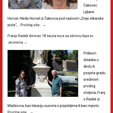
Čakovec
Ljiljane
Horvat i Nede Horvat iz Čakovca pod nazivom „Dvije slikarske
priče“,…
Pročitaj više…
→
Franjo Radek donirao 18 tisuća eura za obnovu kipa sv.
Jeronima
→
Prilikom
dolaska u
školu ili
posjeta gradu
sredinom
prošlog
stoljeća, Franj
o Radek iz
Mačkovca, kao lokaciju susreta s prijateljima ili kao mjesto…
Pročitaj više…
→