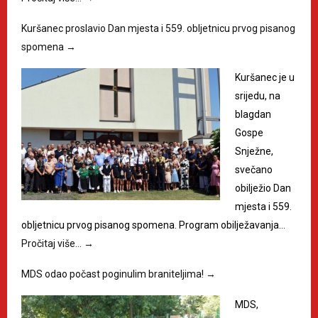
Kuršanec proslavio Dan mjesta i 559. obljetnicu prvog pisanog
spomena
→
Kuršanec je u
srijedu, na
blagdan
Gospe
Snježne,
svečano
obilježio Dan
mjesta i 559.
obljetnicu prvog pisanog spomena. Program obilježavanja…
Pročitaj više…
→
MDS odao počast poginulim braniteljima!
→
MDS,