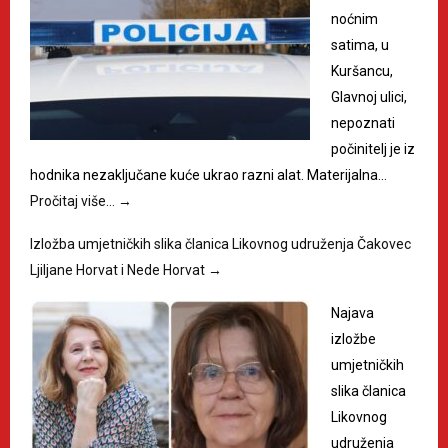
noćnim
satima, u
Kuršancu,
Glavnoj ulici,
nepoznati
počinitelj je iz
hodnika nezaključane kuće ukrao razni alat. Materijalna…
Pročitaj više…
→
Izložba umjetničkih slika članica Likovnog udruženja Čakovec
Ljiljane Horvat i Nede Horvat
→
Najava
izložbe
umjetničkih
slika članica
Likovnog
udruženja