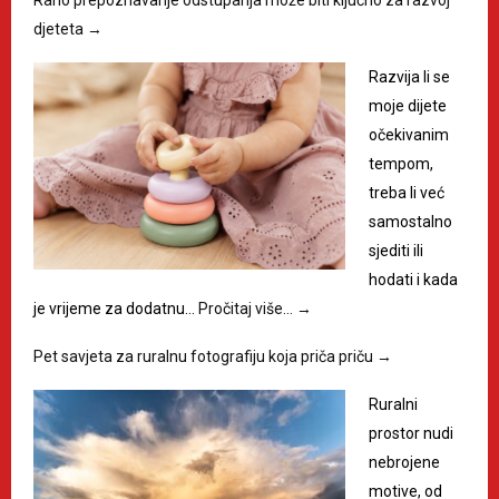
djeteta
→
Razvija li se
moje dijete
očekivanim
tempom,
treba li već
samostalno
sjediti ili
hodati i kada
je vrijeme za dodatnu…
Pročitaj više…
→
Pet savjeta za ruralnu fotografiju koja priča priču
→
Ruralni
prostor nudi
nebrojene
motive, od