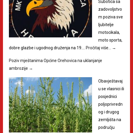
Subotica sa
zadovoljstvo
m poziva sve
ljubitelje
motocikala,
moto sporta,
dobre glazbe i ugodnog druženja na 19.…
Pročitaj više…
→
Poziv mještanima Općine Orehovica na uklanjanje
ambrozije
→
Obavještavaj
u se vlasnici ili
posjednici
poljoprivredn
og i drugog
zemljišta na
području