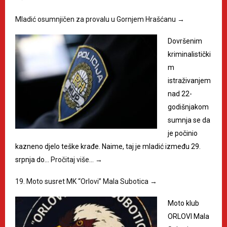
Mladić osumnjičen za provalu u Gornjem Hrašćanu
→
Dovršenim
kriminalistički
m
istraživanjem
nad 22-
godišnjakom
sumnja se da
je počinio
kazneno djelo teške krađe. Naime, taj je mladić između 29.
srpnja do…
Pročitaj više…
→
19. Moto susret MK “Orlovi” Mala Subotica
→
Moto klub
ORLOVI Mala