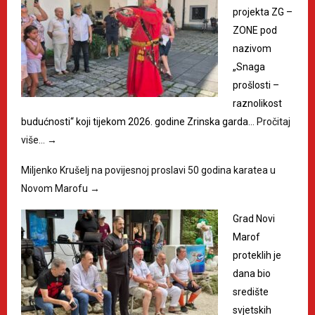
projekta ZG –
ZONE pod
nazivom
„Snaga
prošlosti –
raznolikost
budućnosti“ koji tijekom 2026. godine Zrinska garda…
Pročitaj
više…
→
Miljenko Krušelj na povijesnoj proslavi 50 godina karatea u
Novom Marofu
→
Grad Novi
Marof
proteklih je
dana bio
središte
svjetskih