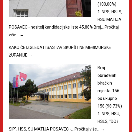
(100,00%)
1. NPS, HSLS,
HSU MATIJA
POSAVEC - nositelj kandidacijske liste 45,88% Broj…
Pročitaj
više…
→
KAKO ĆE IZGLEDATI SASTAV SKUPŠTINE MEĐIMURSKE
ŽUPANIJE
→
Broj
obrađenih
biračkih
mjesta: 156
od ukupno
158 (98,73%)
1. NPS, HSU,
HSLS, "DO i
SIP", HSS, SU MATIJA POSAVEC -…
Pročitaj više…
→