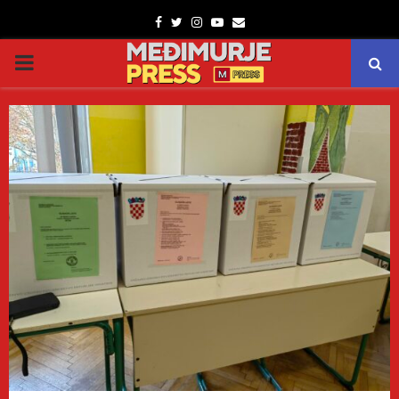
Facebook
Twitter
Instagram
Youtube
Email
PRIMARY
MENU