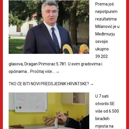
Prema još
nepotpunim
rezultatima
Milanović je u
Međimurju
osvojio
ukupno
39.202
glasova, Dragan Primorac 5.781. U svim gradovima i
općinama…
Pročitaj više…
→
TKO ĆE BITI NOVI PREDSJEDNIK HRVATSKE?
→
U 7 sati
otvorilo SE
više od 6.500
biračkih
mjesta na