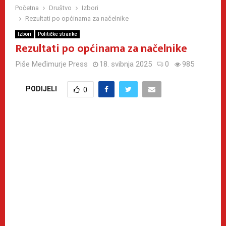
Početna
Društvo
Izbori
Rezultati po općinama za načelnike
Izbori
Političke stranke
Rezultati po općinama za načelnike
Piše
Međimurje Press
18. svibnja 2025
0
985
PODIJELI
0