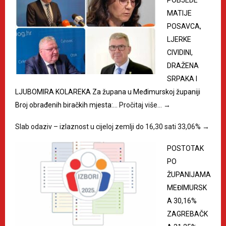
POBJEDE
MATIJE
POSAVCA,
LJERKE
CIVIDINI,
DRAŽENA
SRPAKA I
LJUBOMIRA KOLAREKA Za župana u Međimurskoj županiji
Broj obrađenih biračkih mjesta:…
Pročitaj više…
→
Slab odaziv – izlaznost u cijeloj zemlji do 16,30 sati 33,06%
→
POSTOTAK
PO
ŽUPANIJAMA
MEĐIMURSK
A 30,16%
ZAGREBAČK