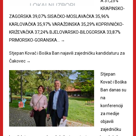
A 31,25%
KRAPINSKO-
ZAGORSKA 39,07% SISAČKO-MOSLAVAČKA 35,96%
KARLOVAČKA 35,97% VARAŽDINSKA 35,29% KOPRIVNIČKO-
KRIŽEVAČKA 37,24% BJELOVARSKO-BILOGORSKA 33,87%
PRIMORSKO-GORANSKA…
→
Stjepan Kovač i Boška Ban najavili zajedničku kandidaturu za
Čakovec
→
Stjepan
Kovač i Boška
Ban danas su
na
konferenciji
za medije
objavili
zajedničku