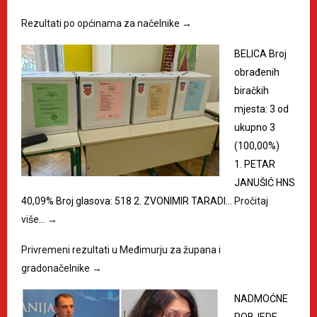
Rezultati po općinama za načelnike
→
BELICA Broj
obrađenih
biračkih
mjesta: 3 od
ukupno 3
(100,00%)
1. PETAR
JANUŠIĆ HNS
40,09% Broj glasova: 518 2. ZVONIMIR TARADI…
Pročitaj
više…
→
Privremeni rezultati u Međimurju za župana i
gradonačelnike
→
NADMOĆNE