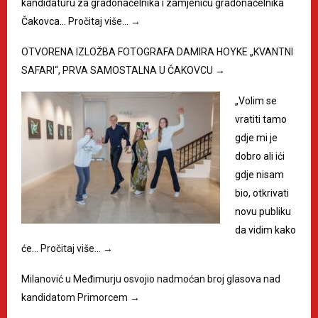
kandidaturu za gradonačelnika i zamjenicu gradonačelnika
Čakovca…
Pročitaj više…
→
OTVORENA IZLOŽBA FOTOGRAFA DAMIRA HOYKE „KVANTNI
SAFARI“, PRVA SAMOSTALNA U ČAKOVCU
→
„Volim se
vratiti tamo
gdje mi je
dobro ali ići
gdje nisam
bio, otkrivati
novu publiku
da vidim kako
će…
Pročitaj više…
→
Milanović u Međimurju osvojio nadmoćan broj glasova nad
kandidatom Primorcem
→