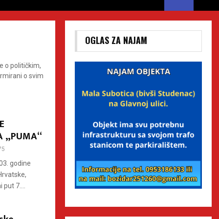
OGLAS ZA NAJAM
 o političkim,
rmirani o svim
E
DA „PUMA“
75
003. godine
Hrvatske,
put 7....