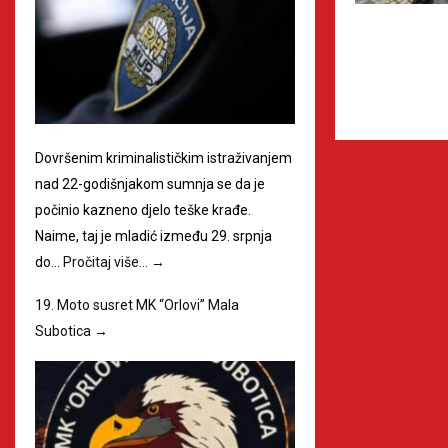
Dovršenim kriminalističkim istraživanjem
nad 22-godišnjakom sumnja se da je
počinio kazneno djelo teške krađe.
Naime, taj je mladić između 29. srpnja
do…
Pročitaj više…
→
19. Moto susret MK “Orlovi” Mala
Subotica
→