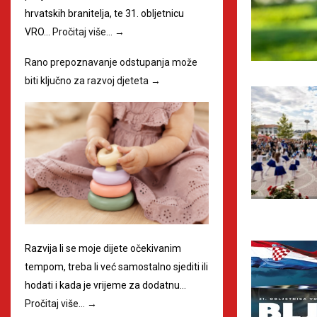
hrvatskih branitelja, te 31. obljetnicu
VRO…
Pročitaj više…
→
Rano prepoznavanje odstupanja može
biti ključno za razvoj djeteta
→
Razvija li se moje dijete očekivanim
tempom, treba li već samostalno sjediti ili
hodati i kada je vrijeme za dodatnu…
Pročitaj više…
→