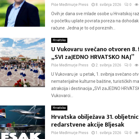
Piše
Međimurje Press
8. svibnja 2026
0
Ovih je dana sve mlade osobe u Hrvatskoj razv
o početku uplate povrata poreza na dohodak 
račune. Jedna je to od poreznih...
Hrvatska
U Vukovaru svečano otvoren 8. 
„SVI zaJEDNO HRVATSKO NAJ”
Piše
Međimurje Press
2. svibnja 2026
0
U Vukovaru je u petak, 1. svibnja svečano otv
nematerijalne kulturne baštine, turističkih ma
atrakcija i destinacija „SVI zaJEDNO HRVATS
Vukovarci...
Hrvatska
Hrvatska obilježava 31. obljetni
redarstvene akcije Bljesak
Piše
Međimurje Press
1. svibnja 2026
0