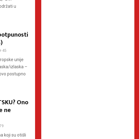
držati u
 potpunosti
)
45
uropske unije
aska/izlaska –
govo postupno
TSKU? Ono
e ne
79
koji su otišli