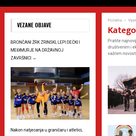
Početna
Vijes
VEZANE OBJAVE
Kategor
Pratite najnovi
BRONČANI ŽRK ZRINSKI, LEPI DEČKI I
društvenim i e
MEĐIMURJE NA DRŽAVNOJ
važnim novosti
ZAVRŠNICI
→
Nakon natjecanja u graničaru i atletici,