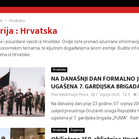
ti
Hrvatska
ija : Hrvatska
je i pouzdane vijesti iz Hrvatske. Ovdje ćete pronaći ažurirane informacije
konomskim temama, te ključnim događanjima širom zemlje. Budite info
ma iz Hrvatske.
Hrvatska
NA DANAŠNJI DAN FORMALNO J
UGAŠENA 7. GARDIJSKA BRIGA
Piše
Međimurje Press
7. srpnja 2026
0
Na današnji dan prije 23 godine, 07. srpnja 2
uslijed preustroja Oružanih snaga Republike 
ugašena je 7. gardijska brigada „PUMA“. Ratni 
Hrvatska
Županija