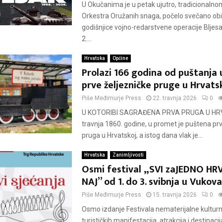
U Okučanima je u petak ujutro, tradicionaln
Orkestra Oružanih snaga, počelo svečano obi
godišnjice vojno-redarstvene operacije Bljesak, 
2....
Hrvatska
Općine
Prolazi 166 godina od puštanja
prve željezničke pruge u Hrvatsk
Piše
Međimurje Press
22. travnja 2026
0
U KOTORIBI SAGRAĐENA PRVA PRUGA U HR
travnja 1860. godine, u promet je puštena prv
pruga u Hrvatskoj, a istog dana vlak je...
Hrvatska
Zanimljivosti
Osmi festival „SVI zaJEDNO H
NAJ” od 1. do 3. svibnja u Vukov
Piše
Međimurje Press
15. travnja 2026
0
Osmo izdanje Festivala nematerijalne kulturn
turističkih manifestacija, atrakcija i destinacij