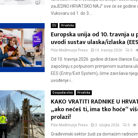
zaJEDNO HRVATSKO NAJ” ove će se godine o
Vukovaru od 1. do 3....
EU
Hrvatska
Europska unija od 10. travnja u
uvodi sustav ulaska/izlaska (EES
Piše
Međimurje Press
10. travnja 2026
0
Od 10. travnja 2026. godine države članice E
započinju s potpunom primjenom sustava ul
EES (Entry/Exit System), čime završava nje
uvođenje i...
Gospodarstvo
Hrvatska
KAKO VRATITI RADNIKE U HRVA
„ako nećeš ti, ima tko hoće“ viš
prolazi!
Piše
Međimurje Press
3. ožujka 2026
0
Građevinski sektor žudi za domaćim radnicima 