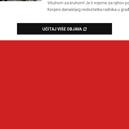
trbuhom za kruhom! Je li vrijeme za njihov p
Korijeni današnjeg nedostatka radnika u građe
UČITAJ VIŠE OBJAVA