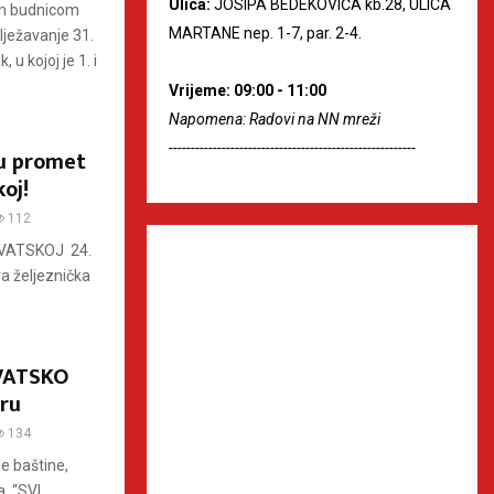
Ulica:
JOSIPA BEDEKOVIĆA kb.28, ULICA
om budnicom
MARTANE nep. 1-7, par. 2-4.
lježavanje 31.
u kojoj je 1. i
Vrijeme: 09:00 - 11:00
Napomena: Radovi na NN mreži
--------------------------------------------------------
 u promet
oj!
112
VATSKOJ 24.
a željeznička
RVATSKO
aru
134
e baštine,
a, “SVI