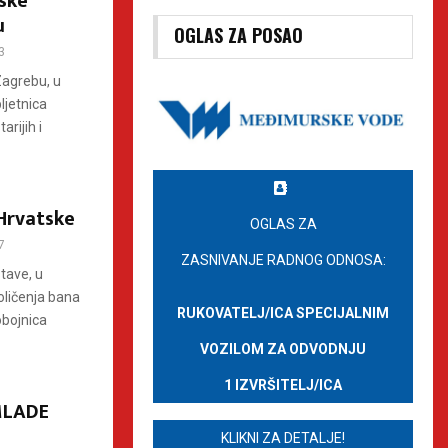
tske
u
OGLAS ZA POSAO
3
Zagrebu, u
ljetnica
rijih i
Hrvatske
OGLAS ZA
7
ZASNIVANJE RADNOG ODNOSA:
tave, u
oličenja bana
RUKOVATELJ/ICA SPECIJALNIM
obojnica
VOZILOM ZA ODVODNJU
1 IZVRŠITELJ/ICA
MLADE
KLIKNI ZA DETALJE!