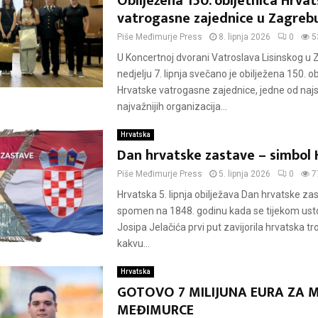
Obilježena 150. obljetnica Hrva
vatrogasne zajednice u Zagreb
Piše
Međimurje Press
8. lipnja 2026
0
5
U Koncertnoj dvorani Vatroslava Lisinskog u 
nedjelju 7. lipnja svečano je obilježena 150. ob
Hrvatske vatrogasne zajednice, jedne od najsta
najvažnijih organizacija...
Hrvatska
Dan hrvatske zastave – simbol 
Piše
Međimurje Press
5. lipnja 2026
0
7
Hrvatska 5. lipnja obilježava Dan hrvatske zas
spomen na 1848. godinu kada se tijekom ust
Josipa Jelačića prvi put zavijorila hrvatska tr
kakvu...
Hrvatska
GOTOVO 7 MILIJUNA EURA ZA 
MEĐIMURCE