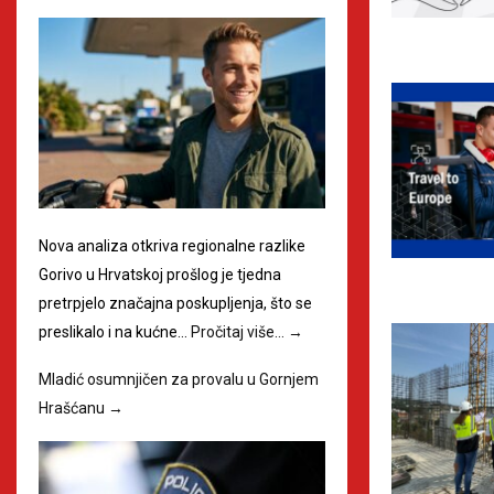
Nova analiza otkriva regionalne razlike
Gorivo u Hrvatskoj prošlog je tjedna
pretrpjelo značajna poskupljenja, što se
preslikalo i na kućne…
Pročitaj više…
→
Mladić osumnjičen za provalu u Gornjem
Hrašćanu
→