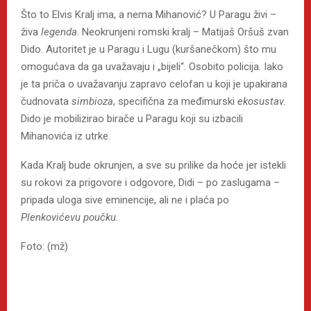
Što to Elvis Kralj ima, a nema Mihanović? U Paragu živi –
živa
legenda
. Neokrunjeni romski kralj – Matijaš Oršuš zvan
Dido. Autoritet je u Paragu i Lugu (kuršanečkom) što mu
omogućava da ga uvažavaju i „bijeli“. Osobito policija. Iako
je ta priča o uvažavanju zapravo celofan u koji je upakirana
čudnovata
simbioza
, specifična za međimurski
ekosustav.
Dido je mobilizirao birače u Paragu koji su izbacili
Mihanovića iz utrke.
Kada Kralj bude okrunjen, a sve su prilike da hoće jer istekli
su rokovi za prigovore i odgovore, Didi – po zaslugama –
pripada uloga sive eminencije, ali ne i plaća po
Plenkovićevu poučku.
Foto: (mž)