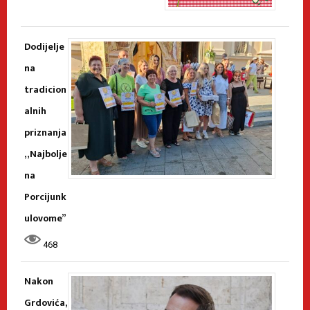
Dodijelje
na
tradicion
alnih
priznanja
„Najbolje
na
Porcijunk
ulovome”
468
Nakon
Grdovića,