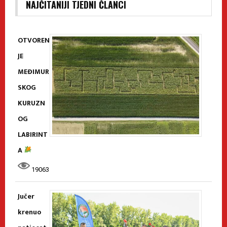
NAJČITANIJI TJEDNI ČLANCI
OTVOREN
JE
MEĐIMUR
SKOG
KURUZN
OG
LABIRINT
A
19063
Jučer
krenuo