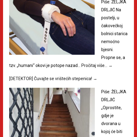
Piše: ŽELJKA
DRLJIĆ Na
postelji, u
čakovečkoj
bolnici starica
nemoćno
bjesni.
Propne se, a
tzv. „humani“ okovi je potope nazad…
Pročitaj više…
→
[DETEKTOR] Čuvajte se vrištećih stepenica!
→
Piše: ŽELJKA
DRLJIĆ
„Oprostite,
gdje je
dvorana u
kojoj će biti