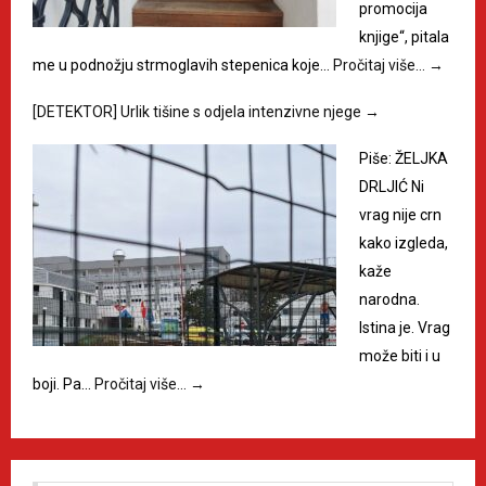
promocija
knjige“, pitala
me u podnožju strmoglavih stepenica koje…
Pročitaj više…
→
[DETEKTOR] Urlik tišine s odjela intenzivne njege
→
Piše: ŽELJKA
DRLJIĆ Ni
vrag nije crn
kako izgleda,
kaže
narodna.
Istina je. Vrag
može biti i u
boji. Pa…
Pročitaj više…
→