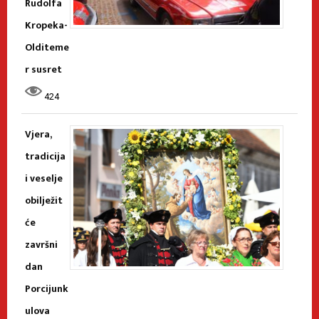
Rudolfa
Kropeka-
Olditeme
r susret
424
Vjera,
tradicija
i veselje
obilježit
će
završni
dan
Porcijunk
ulova