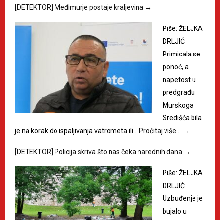
[DETEKTOR] Međimurje postaje kraljevina
→
Piše: ŽELJKA
DRLJIĆ
Primicala se
ponoć, a
napetost u
predgrađu
Murskoga
Središća bila
je na korak do ispaljivanja vatrometa ili…
Pročitaj više…
→
[DETEKTOR] Policija skriva što nas čeka narednih dana
→
Piše: ŽELJKA
DRLJIĆ
Uzbuđenje je
bujalo u