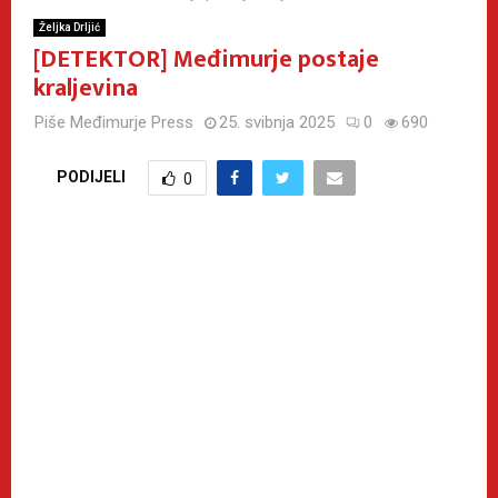
Željka Drljić
[DETEKTOR] Međimurje postaje
kraljevina
Piše
Međimurje Press
25. svibnja 2025
0
690
PODIJELI
0