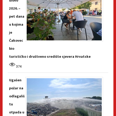
ulovo
2026. –
pet dana
u kojima
je
Čakovec
bio
turističko i društveno središte sjevera Hrvatske
374
Ugašen
požar na
odlagališ
tu
otpada u