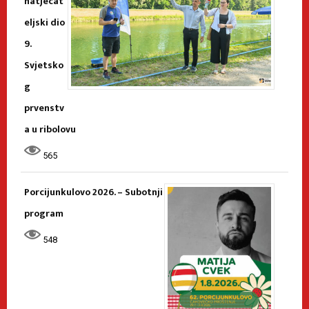
natjecat
eljski dio
9.
Svjetsko
g
prvenstv
a u ribolovu
565
Porcijunkulovo 2026. – Subotnji
program
548