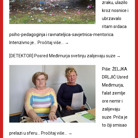
zraku, ulazilo
kroz nosnice i
ubrzavalo
ritam srdaca
psiho-pedagoginja i ravnateljica-savjetnica-mentorica.
Intenzivno je…
Pročitaj više…
→
[DETEKTOR] Posred Međimurja svetinju zalijevaju suze
→
Piše: ŽELJKA
DRLJIĆ Usred
Međimurja,
falat zemlje
ore nemir i
zalijevaju
suze. Priča je
to čiji smisao
prelazi u sferu…
Pročitaj više…
→