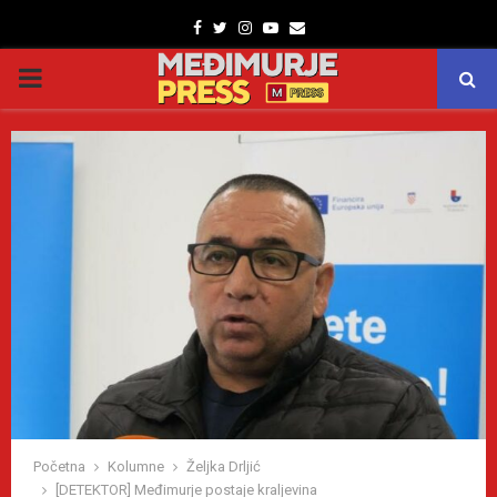
Facebook
Twitter
Instagram
Youtube
Email
PRIMARY
MENU
Početna
Kolumne
Željka Drljić
[DETEKTOR] Međimurje postaje kraljevina