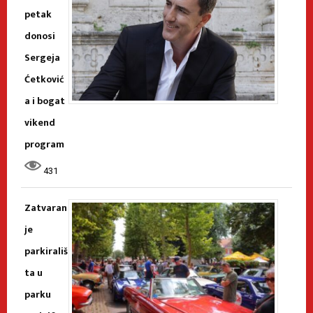
petak
donosi
Sergeja
Ćetković
a i bogat
vikend
program
431
Zatvaran
je
parkirališ
ta u
parku