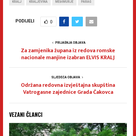
KRALJ
KRALJEVINA
MEĐIMURJE
PARAG
PODIJELI
0
PRIJAŠNJA OBJAVA
Za zamjenika župana iz redova romske
nacionale manjine izabran ELVIS KRALJ
SLJEDEĆA OBJAVA
Održana redovna izvještajna skupština
Vatrogasne zajednice Grada Čakovca
VEZANI ČLANCI