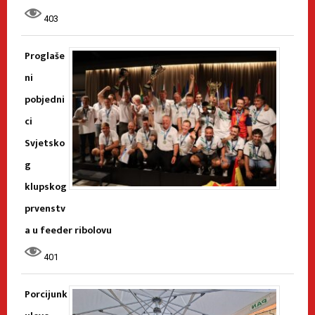
403
Proglaše
ni
pobjedni
ci
Svjetsko
g
klupskog
prvenstv
a u feeder ribolovu
401
Porcijunk