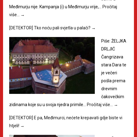
Međimurju nije. Kampanja (i) u Međimurju vrije,…
Pročitaj
više…
→
[DETEKTOR] Tko noću pali svjetla u palači?
→
Piše: ŽELJKA
DRLJIĆ
Čangrizava
stara Dara te
je večeri
pošla prema
drevnim
čakovečkim
zidinama koje su u svoja njedra primile…
Pročitaj više…
→
[DETEKTOR] E pa, Međimurci, nećete krepavati gdje biste vi
htjeli!
→