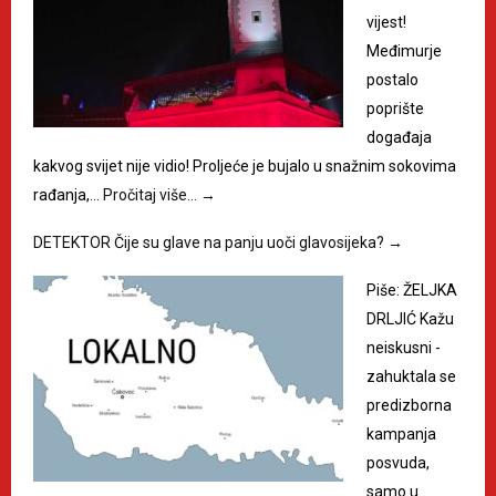
vijest!
Međimurje
postalo
poprište
događaja
kakvog svijet nije vidio! Proljeće je bujalo u snažnim sokovima
rađanja,…
Pročitaj više…
→
DETEKTOR Čije su glave na panju uoči glavosijeka?
→
Piše: ŽELJKA
DRLJIĆ Kažu
neiskusni -
zahuktala se
predizborna
kampanja
posvuda,
samo u