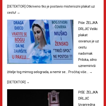
[DETEKTOR] Otkriveno tko je postavio misteriozni plakat uz
cestu!
→
Piše: ŽELJKA
DRLJIĆ Veliki
plakat
osvanuo je uz
cestu
nadomak
Priloka, silno
uznemirivši
žitelje tog mirnog selograda, a nemir se…
Pročitaj više…
→
[DETEKTOR]
→
PIŠE: ŽELJKA
DRLJIĆ
Izvanredna