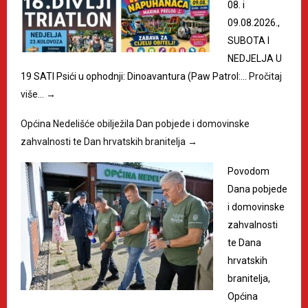
08. i
09.08.2026.,
SUBOTA I
NEDJELJA U
19 SATI Psići u ophodnji: Dinoavantura (Paw Patrol:…
Pročitaj
više…
→
Općina Nedelišće obilježila Dan pobjede i domovinske
zahvalnosti te Dan hrvatskih branitelja
→
Povodom
Dana pobjede
i domovinske
zahvalnosti
te Dana
hrvatskih
branitelja,
Općina