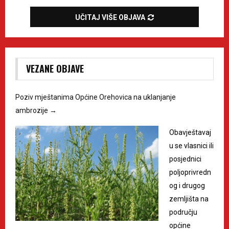
UČITAJ VIŠE OBJAVA
VEZANE OBJAVE
Poziv mještanima Općine Orehovica na uklanjanje
ambrozije
→
Obavještavaj
u se vlasnici ili
posjednici
poljoprivredn
og i drugog
zemljišta na
području
općine