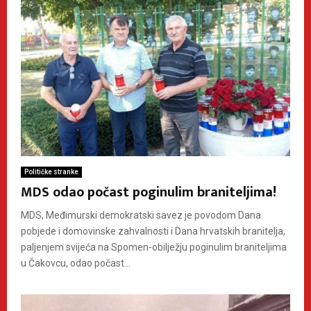
Političke stranke
MDS odao počast poginulim braniteljima!
MDS, Međimurski demokratski savez je povodom Dana
pobjede i domovinske zahvalnosti i Dana hrvatskih branitelja,
paljenjem svijeća na Spomen-obilježju poginulim braniteljima
u Čakovcu, odao počast...