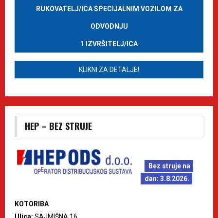
RUKOVATELJ/ICA SPECIJALNIM VOZILOM ZA
ODVODNJU
1 IZVRŠITELJ/ICA
KLIKNI ZA DETALJE!
HEP – BEZ STRUJE
Bez struje na
dan: 3.8.2026.
KOTORIBA
Ulica:
SAJMIŠNA 16.