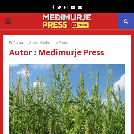
Facebook
Twitter
Instagram
Youtube
Email
PRIMARY
MENU
Početna
Autor
Međimurje Press
Autor :
Međimurje Press