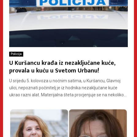
Policija
U Kuršancu krađa iz nezaključane kuće,
provala u kuću u Svetom Urbanu!
U srijedu 5. kolovoza u noćnim satima, u Kuršancu, Glavnoj
ulici, nepoznati počinitelj je iz hodnika nezaključane kuće
ukrao razni alat. Materijalna šteta procjenjuje se na nekoliko...