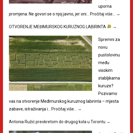
uporna
promjena. Ne govori se o njoj javno, jer oni…
Pročitaj više…
→
OTVORENJE MEĐIMURSKOG KURUZNOG LABIRINTA
→
Spremni za
novu
pustolovinu
među
visokim
stabljikama
kuruze?
Pozivamo
vas na otvorenje Međimurskog kuruznog labirinta – mjesta
zabave, istraživanja i…
Pročitaj više…
→
Antonia Ružić preokretom do drugog kola u Torontu
→