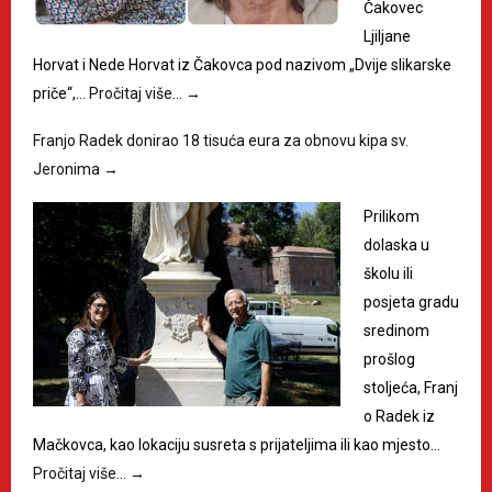
Čakovec
Ljiljane
Horvat i Nede Horvat iz Čakovca pod nazivom „Dvije slikarske
priče“,…
Pročitaj više…
→
Franjo Radek donirao 18 tisuća eura za obnovu kipa sv.
Jeronima
→
Prilikom
dolaska u
školu ili
posjeta gradu
sredinom
prošlog
stoljeća, Franj
o Radek iz
Mačkovca, kao lokaciju susreta s prijateljima ili kao mjesto…
Pročitaj više…
→