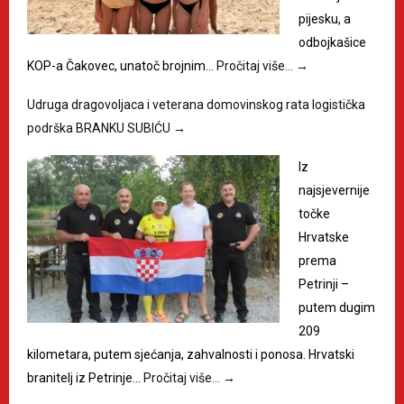
pijesku, a
odbojkašice
KOP-a Čakovec, unatoč brojnim…
Pročitaj više…
→
Udruga dragovoljaca i veterana domovinskog rata logistička
podrška BRANKU SUBIĆU
→
Iz
najsjevernije
točke
Hrvatske
prema
Petrinji –
putem dugim
209
kilometara, putem sjećanja, zahvalnosti i ponosa. Hrvatski
branitelj iz Petrinje…
Pročitaj više…
→