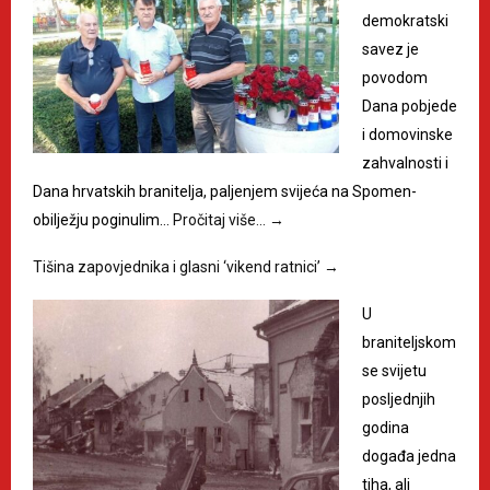
demokratski
savez je
povodom
Dana pobjede
i domovinske
zahvalnosti i
Dana hrvatskih branitelja, paljenjem svijeća na Spomen-
obilježju poginulim…
Pročitaj više…
→
Tišina zapovjednika i glasni ‘vikend ratnici’
→
U
braniteljskom
se svijetu
posljednjih
godina
događa jedna
tiha, ali