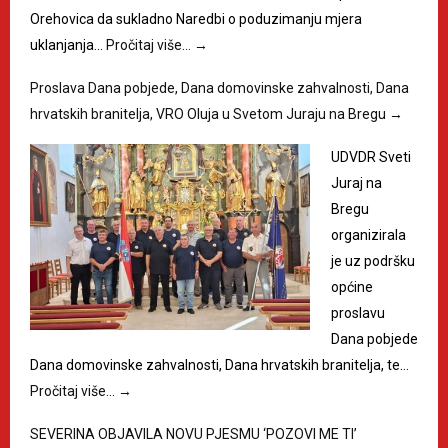
Orehovica da sukladno Naredbi o poduzimanju mjera
uklanjanja…
Pročitaj više…
→
Proslava Dana pobjede, Dana domovinske zahvalnosti, Dana
hrvatskih branitelja, VRO Oluja u Svetom Juraju na Bregu
→
UDVDR Sveti
Juraj na
Bregu
organizirala
je uz podršku
općine
proslavu
Dana pobjede
Dana domovinske zahvalnosti, Dana hrvatskih branitelja, te…
Pročitaj više…
→
SEVERINA OBJAVILA NOVU PJESMU ‘POZOVI ME TI’