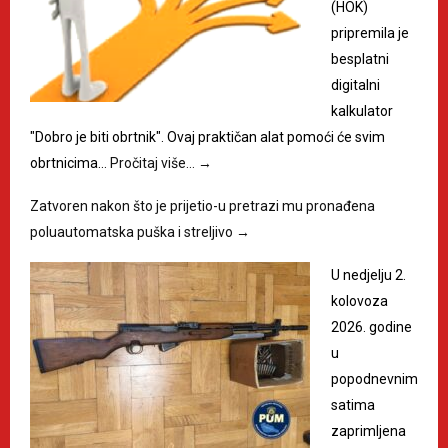
(HOK)
pripremila je
besplatni
digitalni
kalkulator
"Dobro je biti obrtnik". Ovaj praktičan alat pomoći će svim
obrtnicima…
Pročitaj više…
→
Zatvoren nakon što je prijetio-u pretrazi mu pronađena
poluautomatska puška i streljivo
→
U nedjelju 2.
kolovoza
2026. godine
u
popodnevnim
satima
zaprimljena