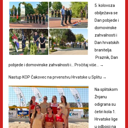
5. kolovoza
obilježava se
Dan pobjede i
domovinske
zahvalnosti i
Dan hrvatskih
branitelja.
Praznik, Dan
pobjede i domovinske zahvalnosti i…
Pročitaj više…
→
Nastup KOP Čakovec na prvenstvu Hrvatske u Splitu
→
Na splitskom
Žnjanu
odigrana su
četiri kola 1.
Hrvatske lige
u odbojci na