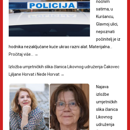
noćnim
satima, u
Kuršancu,
Glavnoj ulici,
nepoznati
počinitelj je iz
hodnika nezaključane kuće ukrao razni alat. Materijalna…
Pročitaj više…
→
Izložba umjetničkih slika članica Likovnog udruženja Čakovec
Ljiljane Horvat i Nede Horvat
→
Najava
izložbe
umjetničkih
slika članica
Likovnog
udruženja