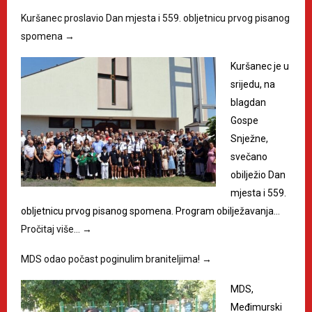
Kuršanec proslavio Dan mjesta i 559. obljetnicu prvog pisanog
spomena
→
Kuršanec je u
srijedu, na
blagdan
Gospe
Snježne,
svečano
obilježio Dan
mjesta i 559.
obljetnicu prvog pisanog spomena. Program obilježavanja…
Pročitaj više…
→
MDS odao počast poginulim braniteljima!
→
MDS,
Međimurski