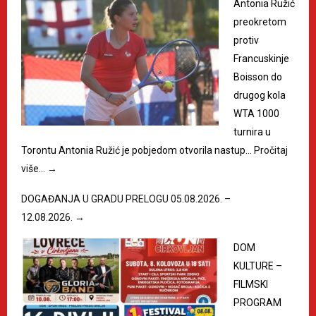
Antonia Ružić
preokretom
protiv
Francuskinje
Boisson do
drugog kola
WTA 1000
turnira u
Torontu Antonia Ružić je pobjedom otvorila nastup…
Pročitaj
više…
→
DOGAĐANJA U GRADU PRELOGU 05.08.2026. –
12.08.2026.
→
DOM
KULTURE –
FILMSKI
PROGRAM