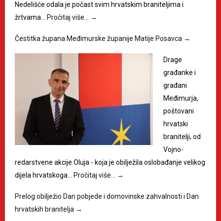
Nedelišće odala je počast svim hrvatskim braniteljima i
žrtvama…
Pročitaj više…
→
Čestitka župana Međimurske županije Matije Posavca
→
Drage
građanke i
građani
Međimurja,
poštovani
hrvatski
branitelji, od
Vojno-
redarstvene akcije Oluja - koja je obilježila oslobađanje velikog
dijela hrvatskoga…
Pročitaj više…
→
Prelog obilježio Dan pobjede i domovinske zahvalnosti i Dan
hrvatskih branitelja
→