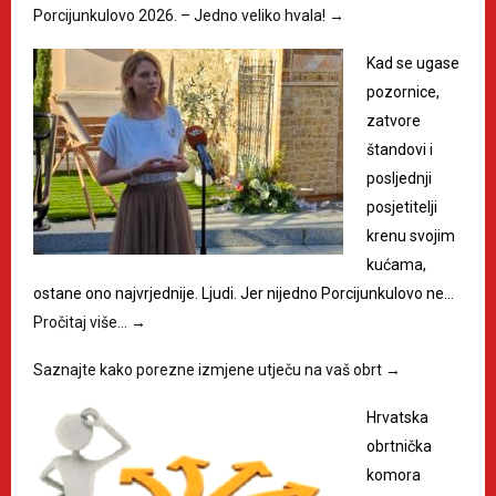
Porcijunkulovo 2026. – Jedno veliko hvala!
→
Kad se ugase
pozornice,
zatvore
štandovi i
posljednji
posjetitelji
krenu svojim
kućama,
ostane ono najvrjednije. Ljudi. Jer nijedno Porcijunkulovo ne…
Pročitaj više…
→
Saznajte kako porezne izmjene utječu na vaš obrt
→
Hrvatska
obrtnička
komora