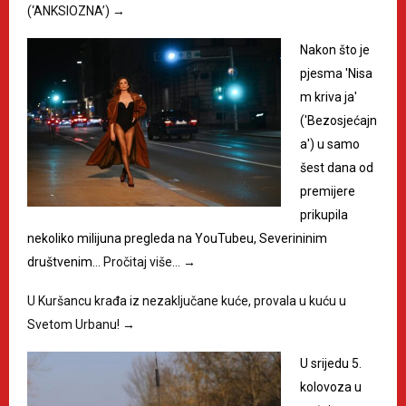
(‘ANKSIOZNA’)
→
Nakon što je
pjesma 'Nisa
m kriva ja'
('Bezosjećajn
a') u samo
šest dana od
premijere
prikupila
nekoliko milijuna pregleda na YouTubeu, Severininim
društvenim…
Pročitaj više…
→
U Kuršancu krađa iz nezaključane kuće, provala u kuću u
Svetom Urbanu!
→
U srijedu 5.
kolovoza u