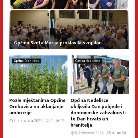
Općina Sveta Marija proslavila svoj dan
Općina Orehovica
Općina Nedelišće
Poziv mještanima Općine
Općina Nedelišće
Orehovica na uklanjanje
obilježila Dan pobjede i
ambrozije
domovinske zahvalnosti
te Dan hrvatskih
6. kolovoza 2026
0
26
branitelja
5. kolovoza 2026
0
58