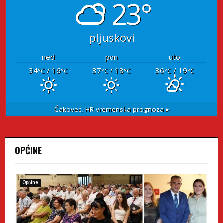
23°
pljuskovi
ned
pon
uto
34
/ 16
37
/ 18
36
/ 19
°C
°C
°C
°C
°C
°C
Čakovec, HR
vremenska prognoza ▸
OPĆINE
Općine