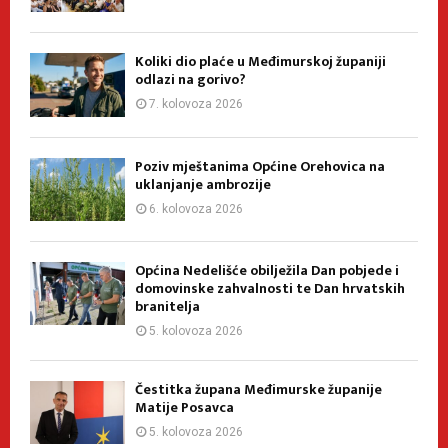
Koliki dio plaće u Međimurskoj županiji
odlazi na gorivo?
7. kolovoza 2026
Poziv mještanima Općine Orehovica na
uklanjanje ambrozije
6. kolovoza 2026
Općina Nedelišće obilježila Dan pobjede i
domovinske zahvalnosti te Dan hrvatskih
branitelja
5. kolovoza 2026
Čestitka župana Međimurske županije
Matije Posavca
5. kolovoza 2026