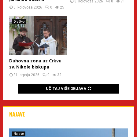
3. kolovoza 2026
0
71
3. kolovoza 2026
0
25
Društvo
Duhovna zona uz Crkvu
sv. Nikole biskupa
31. srpnja 2026
0
32
UČITAJ VIŠE OBJAVA
NAJAVE
Najave