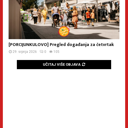
[PORCIJUNKULOVO] Pregled događanja za četvrtak
29. srpnja 2026
0
105
UČITAJ VIŠE OBJAVA