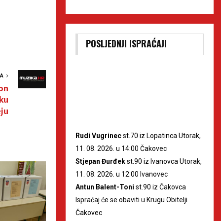
POSLJEDNJI ISPRAĆAJI
VA
ron
sku
ju
Rudi Vugrinec
st.70 iz Lopatinca Utorak,
11. 08. 2026. u 14:00 Čakovec
Stjepan Đurđek
st.90 iz Ivanovca Utorak,
11. 08. 2026. u 12:00 Ivanovec
Antun Balent-Toni
st.90 iz Čakovca
Ispraćaj će se obaviti u Krugu Obitelji
Čakovec