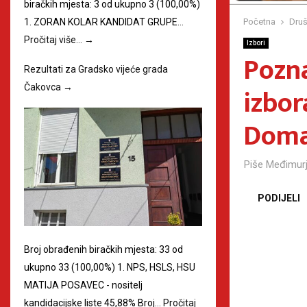
biračkih mjesta: 3 od ukupno 3 (100,00%)
1. ZORAN KOLAR KANDIDAT GRUPE…
Početna
Druš
Pročitaj više…
→
Izbori
Pozna
Rezultati za Gradsko vijeće grada
izbor
Čakovca
→
Doma
Piše
Međimurj
PODIJELI
Broj obrađenih biračkih mjesta: 33 od
ukupno 33 (100,00%) 1. NPS, HSLS, HSU
MATIJA POSAVEC - nositelj
kandidacijske liste 45,88% Broj…
Pročitaj