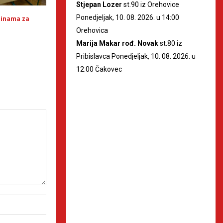
Stjepan Lozer
st.90 iz Orehovice
ćinama za
Privremeni rezultati u
Slab odaziv – izla
Ponedjeljak, 10. 08. 2026. u 14:00
Međimurju za župana i
cijeloj zemlji do 1
Orehovica
gradonačelnike
33,06%
Marija Makar rođ. Novak
st.80 iz
Pribislavca Ponedjeljak, 10. 08. 2026. u
12:00 Čakovec