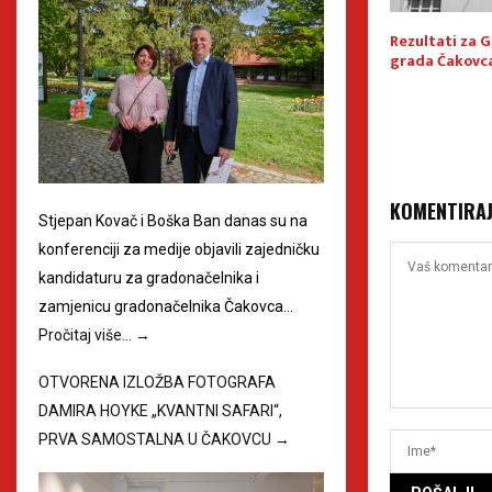
glasovali u
Evo kako su glasali Međimurci
Rezultati za G
m općinama
u Čakovcu, Prelogu i Murskom
grada Čakovc
Središću
KOMENTIRA
Stjepan Kovač i Boška Ban danas su na
konferenciji za medije objavili zajedničku
kandidaturu za gradonačelnika i
zamjenicu gradonačelnika Čakovca…
Pročitaj više…
→
OTVORENA IZLOŽBA FOTOGRAFA
DAMIRA HOYKE „KVANTNI SAFARI“,
PRVA SAMOSTALNA U ČAKOVCU
→