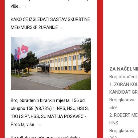
više…
→
KAKO ĆE IZGLEDATI SASTAV SKUPŠTINE
MEĐIMURSKE ŽUPANIJE
→
ZA NAČELNI
Broj obrađeni
1. ZORAN KO
KANDIDAT GR
Broj glasova:
Broj obrađenih biračkih mjesta: 156 od
669
ukupno 158 (98,73%) 1. NPS, HSU, HSLS,
2. ROBERT ME
"DO i SIP", HSS, SU MATIJA POSAVEC -…
HNS
Pročitaj više…
→
Broj glasova:
Rezultati po općinama za načelnike
→