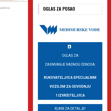
OGLAS ZA POSAO
mašincu
OGLAS ZA
ZASNIVANJE RADNOG ODNOSA:
RUKOVATELJ/ICA SPECIJALNIM
VOZILOM ZA ODVODNJU
1 IZVRŠITELJ/ICA
KLIKNI ZA DETALJE!