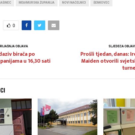
AŠINEC
MEĐIMURSKA ŽUPANIJA
NOVI NAČELNICI
ŠENKOVEC
0
RIJAŠNJA OBJAVA
SLJEDEĆA OBJA
aziv birača po
Prošli tjedan, danas: I
panijama u 16,30 sati
Maiden otvorili svjet
turne
NCI