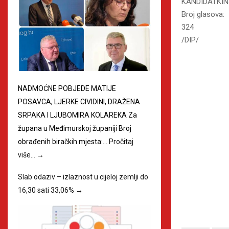
KANDIDATKIN
Broj glasova:
324
/DIP/
NADMOĆNE POBJEDE MATIJE
POSAVCA, LJERKE CIVIDINI, DRAŽENA
SRPAKA I LJUBOMIRA KOLAREKA Za
župana u Međimurskoj županiji Broj
obrađenih biračkih mjesta:…
Pročitaj
više…
→
Slab odaziv – izlaznost u cijeloj zemlji do
16,30 sati 33,06%
→