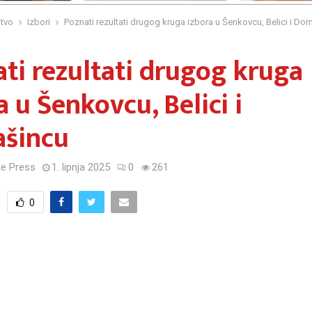
tvo
Izbori
Poznati rezultati drugog kruga izbora u Šenkovcu, Belici i Do
ti rezultati drugog kruga
a u Šenkovcu, Belici i
šincu
e Press
1. lipnja 2025
0
261
0