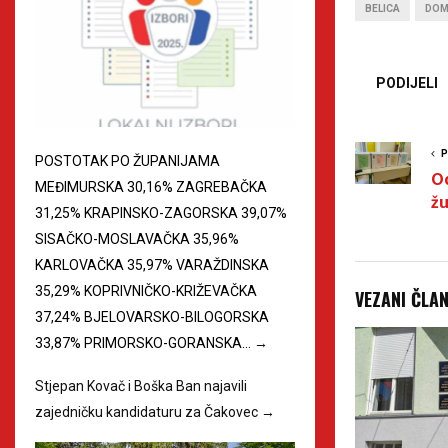
BELICA
DOM
PODIJELI
P
POSTOTAK PO ŽUPANIJAMA
Od
MEĐIMURSKA 30,16% ZAGREBAČKA
žu
31,25% KRAPINSKO-ZAGORSKA 39,07%
SISAČKO-MOSLAVAČKA 35,96%
KARLOVAČKA 35,97% VARAŽDINSKA
35,29% KOPRIVNIČKO-KRIŽEVAČKA
VEZANI ČLA
37,24% BJELOVARSKO-BILOGORSKA
33,87% PRIMORSKO-GORANSKA…
→
Stjepan Kovač i Boška Ban najavili
zajedničku kandidaturu za Čakovec
→