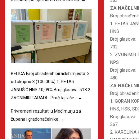
363
ZA NAČELNI
Broj obrađeni
1. PETAR JAN
HNS
Broj glasova:
732
2. ZVONIMIR 
NPS
Broj glasova:
BELICA Broj obrađenih biračkih mjesta: 3
480
od ukupno 3 (100,00%) 1. PETAR
ZA NAČELNI
JANUŠIĆ HNS 40,09% Broj glasova: 518 2.
Broj obrađeni
ZVONIMIR TARADI…
Pročitaj više…
→
1. GORAN KO
HNS, HSS, SD
Privremeni rezultati u Međimurju za
Broj glasova:
župana i gradonačelnike
→
367
2. KAROLINA 