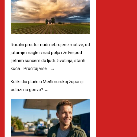
Ruralni prostor nudi nebrojene motive, od
jutarnje magle iznad polja i žetve pod
ljetnim suncem do ljudi, životinja, starih
kuća…
Pročitaj više…
→
Koliki dio plaće u Međimurskoj županiji
odlazi na gorivo?
→