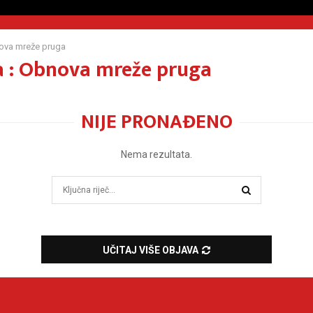
ova mreže pruga
 : Obnova mreže pruga
NIJE PRONAĐENO
Nema rezultata.
Search
for:
SEARCH
UČITAJ VIŠE OBJAVA