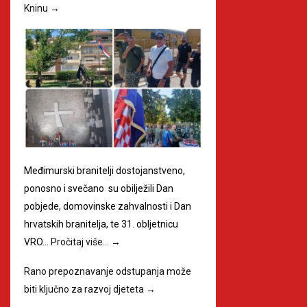
Kninu
→
Međimurski branitelji dostojanstveno,
ponosno i svečano su obilježili Dan
pobjede, domovinske zahvalnosti i Dan
hrvatskih branitelja, te 31. obljetnicu
VRO…
Pročitaj više…
→
Rano prepoznavanje odstupanja može
biti ključno za razvoj djeteta
→