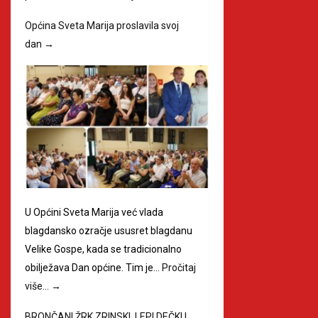
Općina Sveta Marija proslavila svoj
dan
→
U Općini Sveta Marija već vlada
blagdansko ozračje ususret blagdanu
Velike Gospe, kada se tradicionalno
obilježava Dan općine. Tim je…
Pročitaj
više…
→
BRONČANI ŽRK ZRINSKI, LEPI DEČKI I