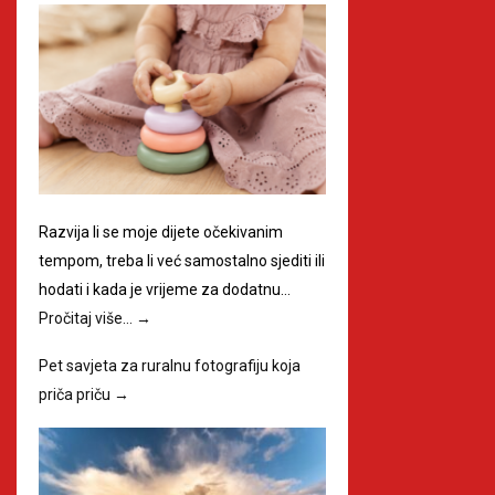
Razvija li se moje dijete očekivanim
tempom, treba li već samostalno sjediti ili
hodati i kada je vrijeme za dodatnu…
Pročitaj više…
→
Pet savjeta za ruralnu fotografiju koja
priča priču
→