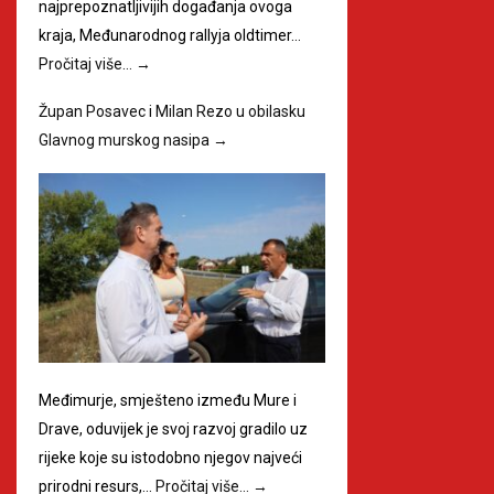
najprepoznatljivijih događanja ovoga
kraja, Međunarodnog rallyja oldtimer…
Pročitaj više…
→
Župan Posavec i Milan Rezo u obilasku
Glavnog murskog nasipa
→
Međimurje, smješteno između Mure i
Drave, oduvijek je svoj razvoj gradilo uz
rijeke koje su istodobno njegov najveći
prirodni resurs,…
Pročitaj više…
→