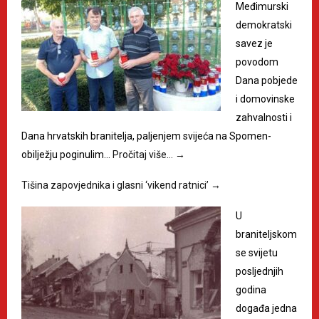
Međimurski
demokratski
savez je
povodom
Dana pobjede
i domovinske
zahvalnosti i
Dana hrvatskih branitelja, paljenjem svijeća na Spomen-
obilježju poginulim…
Pročitaj više…
→
Tišina zapovjednika i glasni ‘vikend ratnici’
→
U
braniteljskom
se svijetu
posljednjih
godina
događa jedna