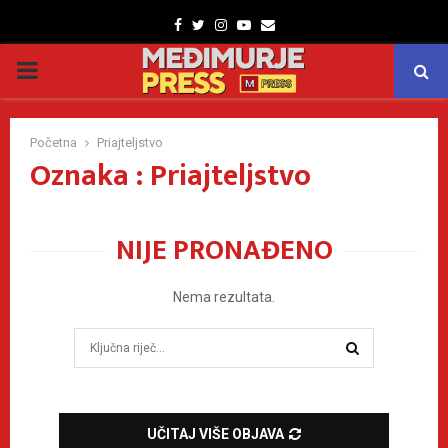
Facebook
Twitter
Instagram
Youtube
Email
PRIMARY
MENU
Početna
Priajteljstvo
Oznaka : Priajteljstvo
NIJE PRONAĐENO
Nema rezultata.
Search
for:
SEARCH
UČITAJ VIŠE OBJAVA