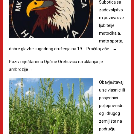
Subotica sa
zadovoljstvo
m poziva sve
ljubitelje
motocikala,
moto sporta,
dobre glazbe i ugodnog druženja na 19.…
Pročitaj više…
→
Poziv mještanima Općine Orehovica na uklanjanje
ambrozije
→
Obavještavaj
u se vlasnici ili
posjednici
poljoprivredn
og i drugog
zemljišta na
području