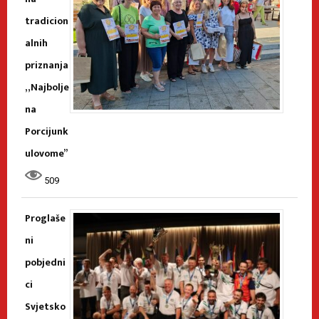
tradicion
alnih
priznanja
„Najbolje
na
Porcijunk
ulovome”
509
Proglaše
ni
pobjedni
ci
Svjetsko