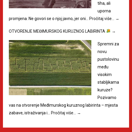
tiha, ali
uporna
promjena. Ne govori se o njoj javno, jer oni…
Pročitaj više…
→
OTVORENJE MEĐIMURSKOG KURUZNOG LABIRINTA
→
Spremni za
novu
pustolovinu
među
visokim
stabljikama
kuruze?
Pozivamo
vas na otvorenje Međimurskog kuruznog labirinta – mjesta
zabave, istraživanja i…
Pročitaj više…
→