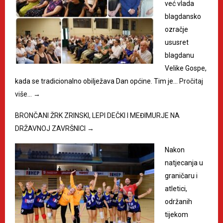
već vlada
blagdansko
ozračje
ususret
blagdanu
Velike Gospe,
kada se tradicionalno obilježava Dan općine. Tim je…
Pročitaj
više…
→
BRONČANI ŽRK ZRINSKI, LEPI DEČKI I MEĐIMURJE NA
DRŽAVNOJ ZAVRŠNICI
→
Nakon
natjecanja u
graničaru i
atletici,
održanih
tijekom