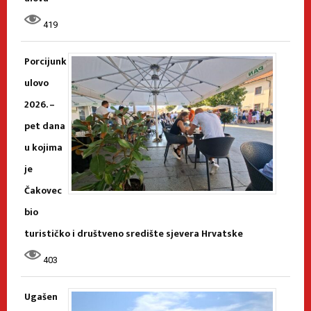
419
Porcijunk
ulovo
2026. –
pet dana
u kojima
je
Čakovec
bio
turističko i društveno središte sjevera Hrvatske
403
Ugašen