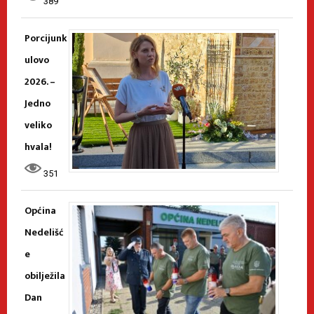
389
Porcijunk
ulovo
2026. –
Jedno
veliko
hvala!
351
Općina
Nedelišć
e
obilježila
Dan