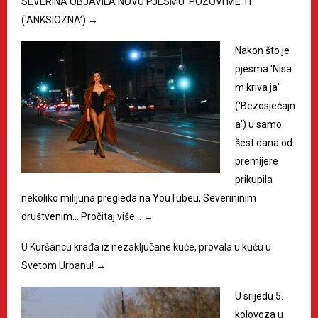
SEVERINA OBJAVILA NOVU PJESMU ‘POZOVI ME TI’
(‘ANKSIOZNA’)
→
Nakon što je
pjesma 'Nisa
m kriva ja'
('Bezosjećajn
a') u samo
šest dana od
premijere
prikupila
nekoliko milijuna pregleda na YouTubeu, Severininim
društvenim…
Pročitaj više…
→
U Kuršancu krađa iz nezaključane kuće, provala u kuću u
Svetom Urbanu!
→
U srijedu 5.
kolovoza u