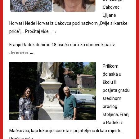
Čakovec
Ljiljane
Horvat i Nede Horvat iz Čakovca pod nazivom „Dvije slikarske
priče“,…
Pročitaj više…
→
Franjo Radek donirao 18 tisuća eura za obnovu kipa sv.
Jeronima
→
Prilikom
dolaska u
školu ili
posjeta gradu
sredinom
prošlog
stoljeća, Franj
o Radek iz
Mačkovca, kao lokaciju susreta s prijateljima ili kao mjesto…
Pročitaj više…
→