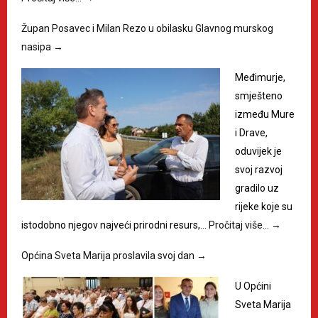
Župan Posavec i Milan Rezo u obilasku Glavnog murskog
nasipa
→
Međimurje,
smješteno
između Mure
i Drave,
oduvijek je
svoj razvoj
gradilo uz
rijeke koje su
istodobno njegov najveći prirodni resurs,…
Pročitaj više…
→
Općina Sveta Marija proslavila svoj dan
→
U Općini
Sveta Marija