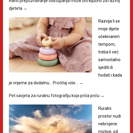
Rano prepoznavanje odstupanja može biti ključno za razvoj
djeteta
→
Razvija li se
moje dijete
očekivanim
tempom,
treba li već
samostalno
sjediti ili
hodati i kada
je vrijeme za dodatnu…
Pročitaj više…
→
Pet savjeta za ruralnu fotografiju koja priča priču
→
Ruralni
prostor nudi
nebrojene
motive, od