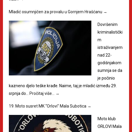
Mladić osumnjičen za provalu u Gornjem Hrašćanu
→
Dovršenim
kriminalistički
m
istraživanjem
nad 22-
godišnjakom
sumnja se da
je počinio
kazneno djelo teške krađe. Naime, taj je mladić između 29.
srpnja do…
Pročitaj više…
→
19. Moto susret MK “Orlovi” Mala Subotica
→
Moto klub
ORLOVI Mala