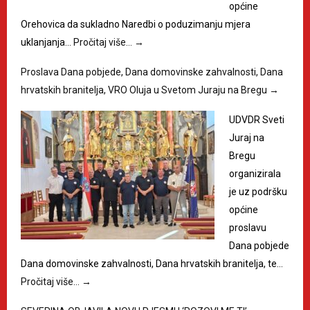
općine
Orehovica da sukladno Naredbi o poduzimanju mjera
uklanjanja…
Pročitaj više…
→
Proslava Dana pobjede, Dana domovinske zahvalnosti, Dana
hrvatskih branitelja, VRO Oluja u Svetom Juraju na Bregu
→
UDVDR Sveti
Juraj na
Bregu
organizirala
je uz podršku
općine
proslavu
Dana pobjede
Dana domovinske zahvalnosti, Dana hrvatskih branitelja, te…
Pročitaj više…
→