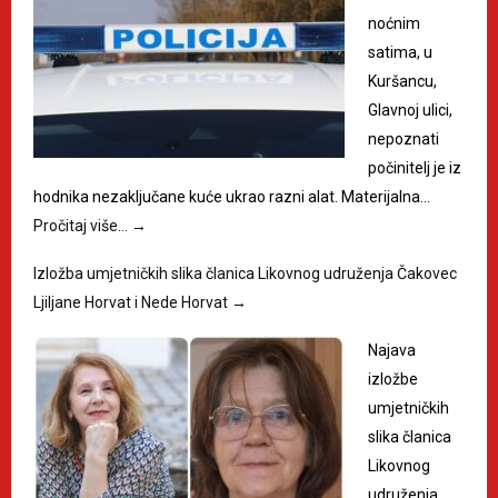
noćnim
satima, u
Kuršancu,
Glavnoj ulici,
nepoznati
počinitelj je iz
hodnika nezaključane kuće ukrao razni alat. Materijalna…
Pročitaj više…
→
Izložba umjetničkih slika članica Likovnog udruženja Čakovec
Ljiljane Horvat i Nede Horvat
→
Najava
izložbe
umjetničkih
slika članica
Likovnog
udruženja