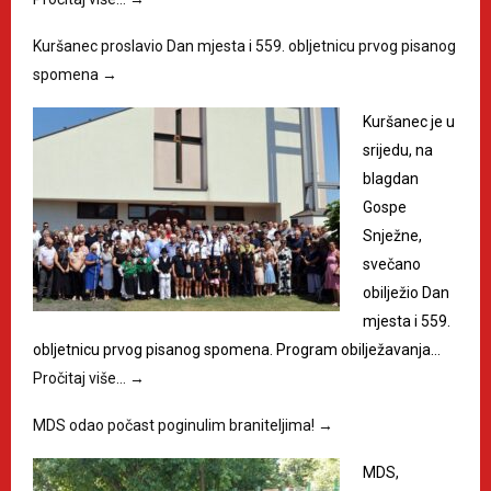
Kuršanec proslavio Dan mjesta i 559. obljetnicu prvog pisanog
spomena
→
Kuršanec je u
srijedu, na
blagdan
Gospe
Snježne,
svečano
obilježio Dan
mjesta i 559.
obljetnicu prvog pisanog spomena. Program obilježavanja…
Pročitaj više…
→
MDS odao počast poginulim braniteljima!
→
MDS,