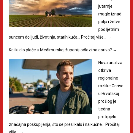
jutarnje
magle iznad
polja i žetve
pod ljetnim
suncem do ljudi, životinja, starih kuća…
Pročitaj više…
→
Koliki dio plaće u Međimurskoj županiji odlazi na gorivo?
→
Nova analiza
otkriva
regionalne
razlike Gorivo
u Hrvatskoj
prošlog je
tjedna
pretrpjelo
značajna poskupljenja, što se preslikalo i na kućne…
Pročitaj
više…
→