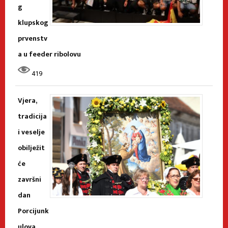
g
klupskog
prvenstv
a u feeder ribolovu
419
Vjera,
tradicija
i veselje
obilježit
će
završni
dan
Porcijunk
ulova