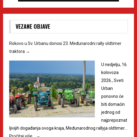
VEZANE OBJAVE
Rokovo u Sv. Urbanu donosi 23. Međunarodni rally oldtimer
traktora
→
U nedjelju, 16.
kolovoza
2026., Sveti
Urban
ponovno će
biti domaćin
jednog od
najprepoznat
ljivijih događanja ovoga kraja, Međunarodnog rallyja oldtimer…
Pročitaj više…
→