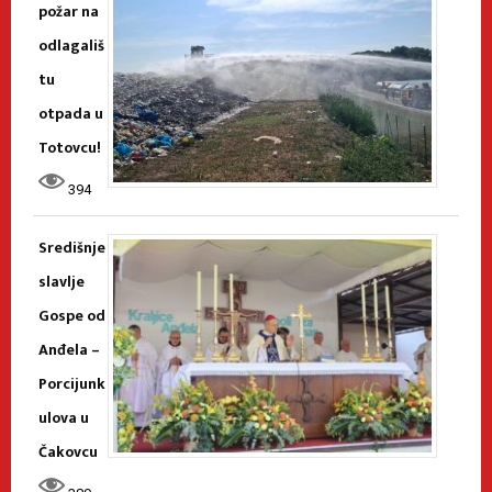
požar na
odlagališ
tu
otpada u
Totovcu!
394
Središnje
slavlje
Gospe od
Anđela –
Porcijunk
ulova u
Čakovcu