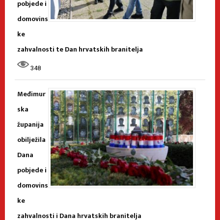
pobjede i
domovins
ke
zahvalnosti te Dan hrvatskih branitelja
348
Međimur
ska
županija
obilježila
Dana
pobjede i
domovins
ke
zahvalnosti i Dana hrvatskih branitelja