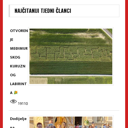
NAJČITANIJI TJEDNI ČLANCI
OTVOREN
JE
MEĐIMUR
SKOG
KURUZN
OG
LABIRINT
A
19110
Dodijelje
na