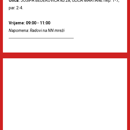
Ulica:
JOSIPA BEDEKOVIĆA kb.28, ULICA MARTANE nep. 1-7,
par. 2-4.
Vrijeme: 09:00 - 11:00
Napomena: Radovi na NN mreži
--------------------------------------------------------