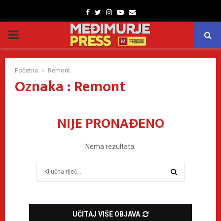
Facebook
Twitter
Instagram
Youtube
Email
PRIMARY
MENU
Početna
Remont
Oznaka : Remont
NIJE PRONAĐENO
Nema rezultata.
Search
for:
SEARCH
UČITAJ VIŠE OBJAVA