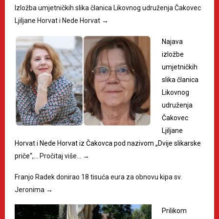
Izložba umjetničkih slika članica Likovnog udruženja Čakovec
Ljiljane Horvat i Nede Horvat
→
Najava
izložbe
umjetničkih
slika članica
Likovnog
udruženja
Čakovec
Ljiljane
Horvat i Nede Horvat iz Čakovca pod nazivom „Dvije slikarske
priče“,…
Pročitaj više…
→
Franjo Radek donirao 18 tisuća eura za obnovu kipa sv.
Jeronima
→
Prilikom