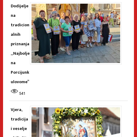
Dodijelje
na
tradicion
alnih
priznanja
„Najbolje
na
Porcijunk
ulovome”
541
Vjera,
tradicija
i veselje