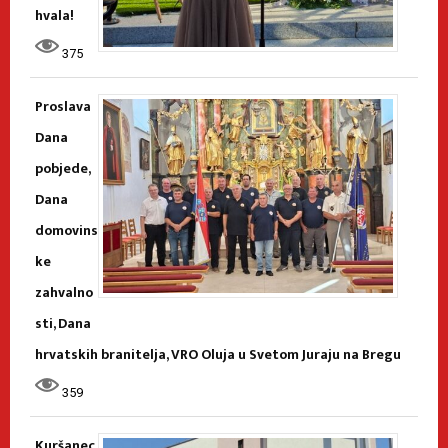
hvala!
375
Proslava
Dana
pobjede,
Dana
domovins
ke
zahvalno
sti, Dana
hrvatskih branitelja, VRO Oluja u Svetom Juraju na Bregu
359
Kuršanec