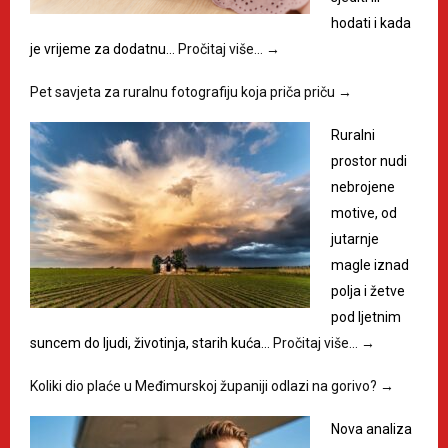
hodati i kada
je vrijeme za dodatnu…
Pročitaj više…
→
Pet savjeta za ruralnu fotografiju koja priča priču
→
Ruralni
prostor nudi
nebrojene
motive, od
jutarnje
magle iznad
polja i žetve
pod ljetnim
suncem do ljudi, životinja, starih kuća…
Pročitaj više…
→
Koliki dio plaće u Međimurskoj županiji odlazi na gorivo?
→
Nova analiza