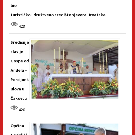
bio
turističko i društveno središte sjevera Hrvatske
423
Središnje
slavlje
Gospe od
Anđela –
Porcijunk
ulova u
Čakovcu
420
Općina