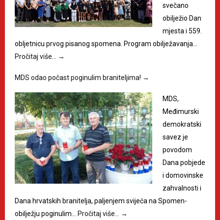
svečano
obilježio Dan
mjesta i 559.
obljetnicu prvog pisanog spomena. Program obilježavanja…
Pročitaj više…
→
MDS odao počast poginulim braniteljima!
→
MDS,
Međimurski
demokratski
savez je
povodom
Dana pobjede
i domovinske
zahvalnosti i
Dana hrvatskih branitelja, paljenjem svijeća na Spomen-
obilježju poginulim…
Pročitaj više…
→