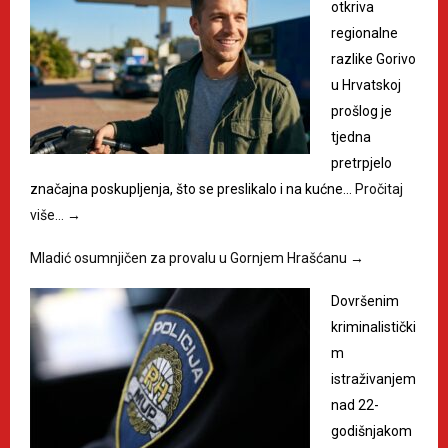
otkriva
regionalne
razlike Gorivo
u Hrvatskoj
prošlog je
tjedna
pretrpjelo
značajna poskupljenja, što se preslikalo i na kućne…
Pročitaj
više…
→
Mladić osumnjičen za provalu u Gornjem Hrašćanu
→
Dovršenim
kriminalistički
m
istraživanjem
nad 22-
godišnjakom