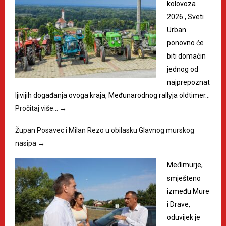
kolovoza
2026., Sveti
Urban
ponovno će
biti domaćin
jednog od
najprepoznat
ljivijih događanja ovoga kraja, Međunarodnog rallyja oldtimer…
Pročitaj više…
→
Župan Posavec i Milan Rezo u obilasku Glavnog murskog
nasipa
→
Međimurje,
smješteno
između Mure
i Drave,
oduvijek je