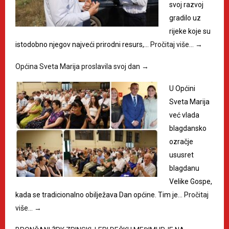
svoj razvoj
gradilo uz
rijeke koje su
istodobno njegov najveći prirodni resurs,…
Pročitaj više…
→
Općina Sveta Marija proslavila svoj dan
→
U Općini
Sveta Marija
već vlada
blagdansko
ozračje
ususret
blagdanu
Velike Gospe,
kada se tradicionalno obilježava Dan općine. Tim je…
Pročitaj
više…
→