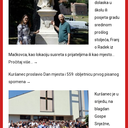
dolaska u
školu ili
posjeta gradu
sredinom
prošlog
stoljeća, Franj
o Radek iz
Mačkovca, kao lokaciju susreta s prijateljima ili kao mjesto…
Pročitaj više…
→
Kuršanec proslavio Dan mjesta i 559. obljetnicu prvog pisanog
spomena
→
Kuršanec je u
srijedu, na
blagdan
Gospe
Snježne,