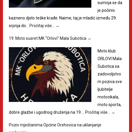
sumnja se da
je počinio
kazneno djelo teške krađe. Naime, taj je mladić između 29.
srpnja do…
Pročitaj više…
→
19. Moto susret MK “Orlovi” Mala Subotica
→
Moto klub
ORLOVI Mala
Subotica sa
zadovoljstvo
m poziva sve
ljubitelje
motocikala,
moto sporta,
dobre glazbe i ugodnog druženja na 19.…
Pročitaj više…
→
Poziv mještanima Općine Orehovica na uklanjanje