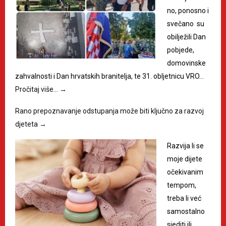
no, ponosno i
svečano su
obilježili Dan
pobjede,
domovinske
zahvalnosti i Dan hrvatskih branitelja, te 31. obljetnicu VRO…
Pročitaj više…
→
Rano prepoznavanje odstupanja može biti ključno za razvoj
djeteta
→
Razvija li se
moje dijete
očekivanim
tempom,
treba li već
samostalno
sjediti ili