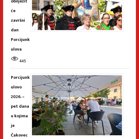
obilježit
će
završni
dan
Porcijunk
ulova
445
Porcijunk
ulovo
2026. –
pet dana
u kojima
je
Čakovec