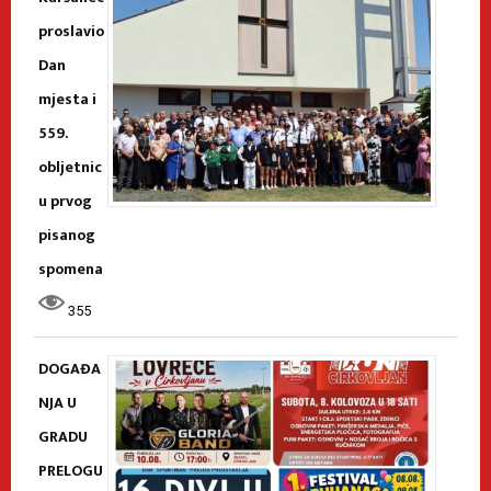
proslavio
Dan
mjesta i
559.
obljetnic
u prvog
pisanog
spomena
355
DOGAĐA
NJA U
GRADU
PRELOGU