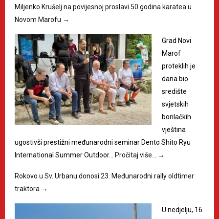
Miljenko Krušelj na povijesnoj proslavi 50 godina karatea u
Novom Marofu
→
Grad Novi
Marof
proteklih je
dana bio
središte
svjetskih
borilačkih
vještina
ugostivši prestižni međunarodni seminar Dento Shito Ryu
International Summer Outdoor…
Pročitaj više…
→
Rokovo u Sv. Urbanu donosi 23. Međunarodni rally oldtimer
traktora
→
U nedjelju, 16.