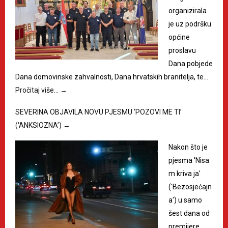
organizirala
je uz podršku
općine
proslavu
Dana pobjede
Dana domovinske zahvalnosti, Dana hrvatskih branitelja, te…
Pročitaj više…
→
SEVERINA OBJAVILA NOVU PJESMU ‘POZOVI ME TI’
(‘ANKSIOZNA’)
→
Nakon što je
pjesma 'Nisa
m kriva ja'
('Bezosjećajn
a') u samo
šest dana od
premijere