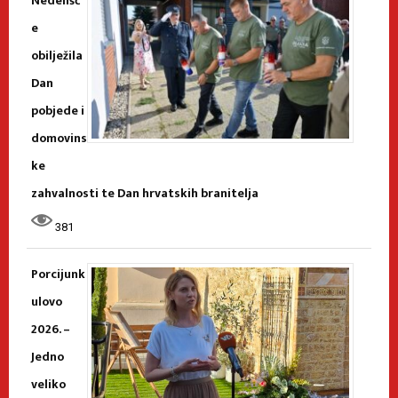
Nedelišć
e
obilježila
Dan
pobjede i
domovins
ke
zahvalnosti te Dan hrvatskih branitelja
381
Porcijunk
ulovo
2026. –
Jedno
veliko