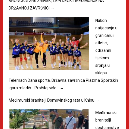
BRONČANI ŽRK ZRINSKI, LEPI DEČKI I MEĐIMURJE NA
DRŽAVNOJ ZAVRŠNICI
→
Nakon
natjecanja u
graničaru i
atletici,
održanih
tijekom
srpnja u
sklopu
Telemach Dana sporta, Državna završnica Plazma Sportskih
igara mladih…
Pročitaj više…
→
Međimurski branitelji Domovinskog rata u Kninu
→
Međimurski
branitelji
dostojanstve