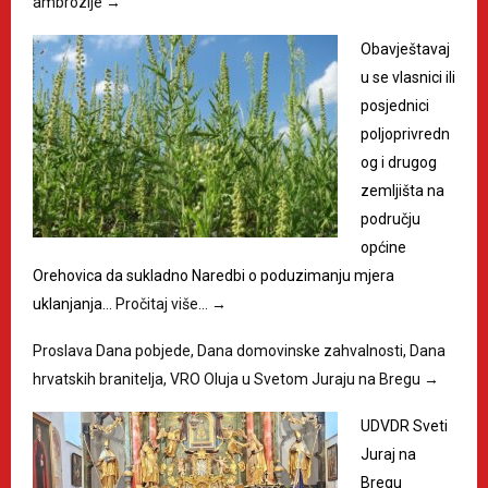
ambrozije
→
Obavještavaj
u se vlasnici ili
posjednici
poljoprivredn
og i drugog
zemljišta na
području
općine
Orehovica da sukladno Naredbi o poduzimanju mjera
uklanjanja…
Pročitaj više…
→
Proslava Dana pobjede, Dana domovinske zahvalnosti, Dana
hrvatskih branitelja, VRO Oluja u Svetom Juraju na Bregu
→
UDVDR Sveti
Juraj na
Bregu