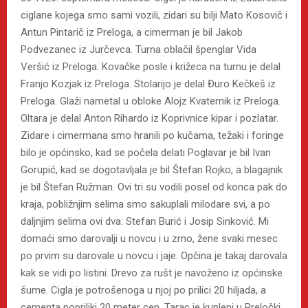
ciglane kojega smo sami vozili, zidari su bilji Mato Kosovič i
Antun Pintarič iz Preloga, a cimerman je bil Jakob
Podvezanec iz Jurčevca. Turna oblačil špenglar Vida
Veršić iz Preloga. Kovačke posle i križeca na turnu je delal
Franjo Kozjak iz Preloga. Stolarijo je delal Đuro Kečkeš iz
Preloga. Glaži nametal u obloke Alojz Kvaternik iz Preloga.
Oltara je delal Anton Rihardo iz Koprivnice kipar i pozlatar.
Zidare i cimermana smo hranili po kučama, težaki i foringe
bilo je općinsko, kad se počela delati Poglavar je bil Ivan
Gorupić, kad se dogotavljala je bil Štefan Rojko, a blagajnik
je bil Štefan Ružman. Ovi tri su vodili posel od konca pak do
kraja, pobližnjim selima smo sakuplali milodare svi, a po
daljnjim selima ovi dva: Stefan Burić i Josip Sinković. Mi
domaći smo darovalji u novcu i u zrno, žene svaki mesec
po prvim su darovale u novcu i jaje. Opčina je takaj darovala
kak se vidi po listini. Drevo za rušt je navoženo iz općinske
šume. Cigla je potrošenoga u njoj po prilici 20 hiljada, a
cementa popriliki 20 meter cen. Tarac je kupleni u Preločki