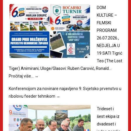
DOM
KULTURE –
FILMSKI
PROGRAM
26.07.2026.,
NEDJELJA U
19 SATI Tigrić
Teo (The Lost
Tiger) Animirani; Uloge/Glasovi: Ruben Carović, Ronald…
Pročitaj više…
→
Konferencijom za novinare najavljeno 9. Svjetsko prvenstvo u
ribolovu feeder tehnikom
→
Trideset i
šest ekipa iz
dvadeset i