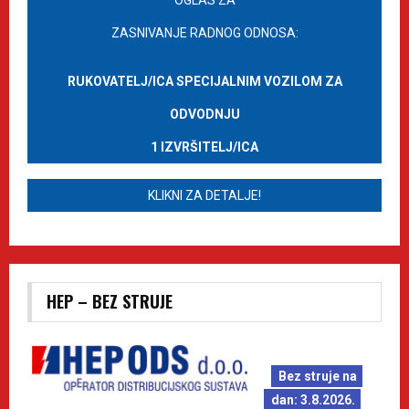
OGLAS ZA
ZASNIVANJE RADNOG ODNOSA:
RUKOVATELJ/ICA SPECIJALNIM VOZILOM ZA
ODVODNJU
1 IZVRŠITELJ/ICA
KLIKNI ZA DETALJE!
HEP – BEZ STRUJE
Bez struje na
dan: 3.8.2026.