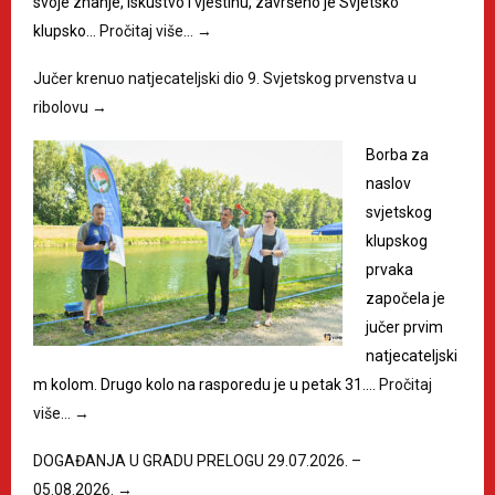
svoje znanje, iskustvo i vještinu, završeno je Svjetsko
klupsko…
Pročitaj više…
→
Jučer krenuo natjecateljski dio 9. Svjetskog prvenstva u
ribolovu
→
Borba za
naslov
svjetskog
klupskog
prvaka
započela je
jučer prvim
natjecateljski
m kolom. Drugo kolo na rasporedu je u petak 31.…
Pročitaj
više…
→
DOGAĐANJA U GRADU PRELOGU 29.07.2026. –
05.08.2026.
→