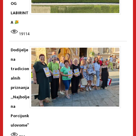
OG
LABIRINT
A
19114
Dodijelje
na
tradicion
alnih
priznanja
„Najbolje
na
Porcijunk
ulovome”