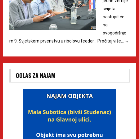
jedne zemlje
svijeta
nastupit će
na
ovogodišnje
m 9. Svjetskom prvenstvu u ribolovu feeder…
Pročitaj više…
→
OGLAS ZA NAJAM