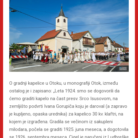
O gradnji kapelice u Otoku, u monografiji Otok, između
ostalog je i zapisano: „Leta 1924. smo se dogovorili da
ćemo graditi kapelo na čast presv. Srco Isusovom, na
zemljišto podvrti Ivana Gorupiča koju je daroval (a zapravo
je kupljeno, opaska urednika) za kapelico 30 kv. klaftri, na
kojem je izgrađena. Gradila se večinom iz sakupleni
milodara, počela se graditi 1925. juna meseca, a dogotovila
se 1926. septembra meseca. Cigel je naručeni iz Ludbreške