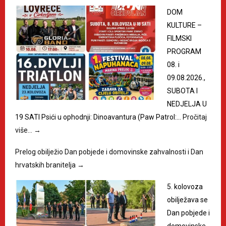
DOM
KULTURE –
FILMSKI
PROGRAM
08. i
09.08.2026.,
SUBOTA I
NEDJELJA U
19 SATI Psići u ophodnji: Dinoavantura (Paw Patrol:…
Pročitaj
više…
→
Prelog obilježio Dan pobjede i domovinske zahvalnosti i Dan
hrvatskih branitelja
→
5. kolovoza
obilježava se
Dan pobjede i