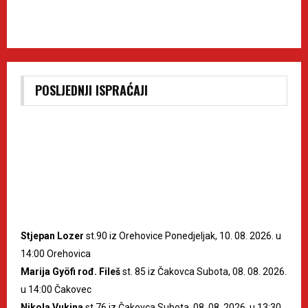
POSLJEDNJI ISPRAĆAJI
Stjepan Lozer
st.90 iz Orehovice Ponedjeljak, 10. 08. 2026. u
14:00 Orehovica
Marija Gyöfi rođ. Fileš
st. 85 iz Čakovca Subota, 08. 08. 2026.
u 14:00 Čakovec
Nikola Vukina
st.76 iz Čakovca Subota, 08. 08. 2026. u 13:30