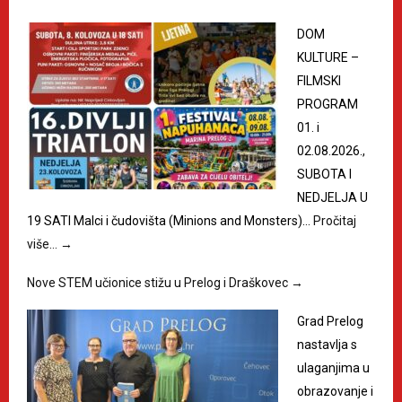
DOM
KULTURE –
FILMSKI
PROGRAM
01. i
02.08.2026.,
SUBOTA I
NEDJELJA U
19 SATI Malci i čudovišta (Minions and Monsters)…
Pročitaj
više…
→
Nove STEM učionice stižu u Prelog i Draškovec
→
Grad Prelog
nastavlja s
ulaganjima u
obrazovanje i