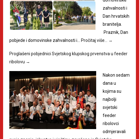
domovinske
zahvalnosti i
Dan hrvatskih
branitelja.
Praznik, Dan
pobjede i domovinske zahvalnosti i…
Pročitaj više…
→
Proglašeni pobjednici Svjetskog klupskog prvenstva u feeder
ribolovu
→
Nakon sedam
dana u
kojima su
najbolji
svjetski
feeder
ribolovci
odmjeravali