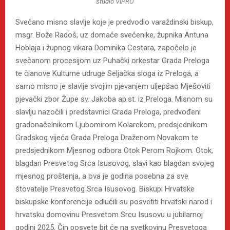
studio VIPRO
Svečano misno slavlje koje je predvodio varaždinski biskup,
msgr. Bože Radoš, uz domaće svećenike, župnika Antuna
Hoblaja i župnog vikara Dominika Cestara, započelo je
svečanom procesijom uz Puhački orkestar Grada Preloga
te članove Kulturne udruge Seljačka sloga iz Preloga, a
samo misno je slavlje svojim pjevanjem uljepšao Mješoviti
pjevački zbor Župe sv. Jakoba ap.st. iz Preloga. Misnom su
slavlju nazočili i predstavnici Grada Preloga, predvođeni
gradonačelnikom Ljubomirom Kolarekom, predsjednikom
Gradskog vijeća Grada Preloga Draženom Novakom te
predsjednikom Mjesnog odbora Otok Perom Rojkom. Otok,
blagdan Presvetog Srca Isusovog, slavi kao blagdan svojeg
mjesnog proštenja, a ova je godina posebna za sve
štovatelje Presvetog Srca Isusovog. Biskupi Hrvatske
biskupske konferencije odlučili su posvetiti hrvatski narod i
hrvatsku domovinu Presvetom Srcu Isusovu u jubilarnoj
godini 2025. Čin posvete bit će na svetkovinu Presvetoga