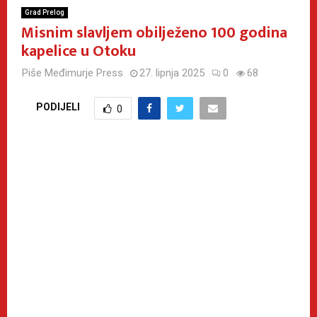
Grad Prelog
Misnim slavljem obilježeno 100 godina
kapelice u Otoku
Piše
Međimurje Press
27. lipnja 2025
0
68
PODIJELI
0