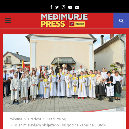
Facebook
Twitter
Instagram
Youtube
Email
PRIMARY
MENU
Početna
Gradovi
Grad Prelog
Misnim slavljem obilježeno 100 godina kapelice u Otoku