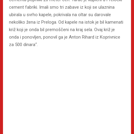
cement fabriki. Imali smo tri zabave iz koji se ulaznina
ubirala u svrho kapele, pokrivala na oltar su darovale
nekoliko žena iz Preloga. Od kapele na istok je bil kamenati
križ koji je onda bil premoščeni na kraj sela. Ovaj križ je
onda i ponovljen, ponovil ga je Anton Rihard iz Koprivnice
za 500 dinara“.