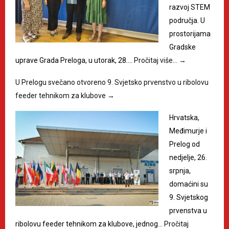
razvoj STEM
područja. U
prostorijama
Gradske
uprave Grada Preloga, u utorak, 28.…
Pročitaj više…
→
U Prelogu svečano otvoreno 9. Svjetsko prvenstvo u ribolovu
feeder tehnikom za klubove
→
Hrvatska,
Međimurje i
Prelog od
nedjelje, 26.
srpnja,
domaćini su
9. Svjetskog
prvenstva u
ribolovu feeder tehnikom za klubove, jednog…
Pročitaj