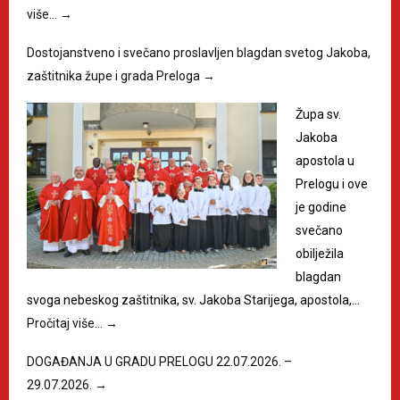
više…
→
Dostojanstveno i svečano proslavljen blagdan svetog Jakoba,
zaštitnika župe i grada Preloga
→
Župa sv.
Jakoba
apostola u
Prelogu i ove
je godine
svečano
obilježila
blagdan
svoga nebeskog zaštitnika, sv. Jakoba Starijega, apostola,…
Pročitaj više…
→
DOGAĐANJA U GRADU PRELOGU 22.07.2026. –
29.07.2026.
→