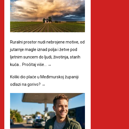
Ruralni prostor nudi nebrojene motive, od
jutarnje magle iznad polja i žetve pod
ljetnim suncem do ljudi, životinja, starih
kuća…
Pročitaj više…
→
Koliki dio plaće u Međimurskoj županiji
odlazi na gorivo?
→