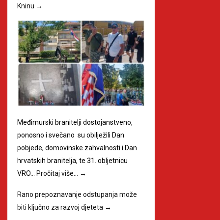
Kninu
→
Međimurski branitelji dostojanstveno,
ponosno i svečano su obilježili Dan
pobjede, domovinske zahvalnosti i Dan
hrvatskih branitelja, te 31. obljetnicu
VRO…
Pročitaj više…
→
Rano prepoznavanje odstupanja može
biti ključno za razvoj djeteta
→