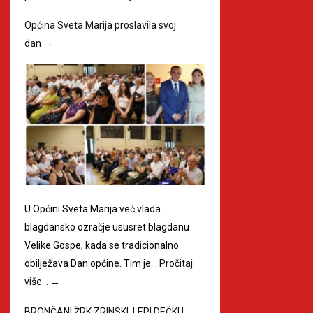
Općina Sveta Marija proslavila svoj
dan
→
U Općini Sveta Marija već vlada
blagdansko ozračje ususret blagdanu
Velike Gospe, kada se tradicionalno
obilježava Dan općine. Tim je…
Pročitaj
više…
→
BRONČANI ŽRK ZRINSKI, LEPI DEČKI I