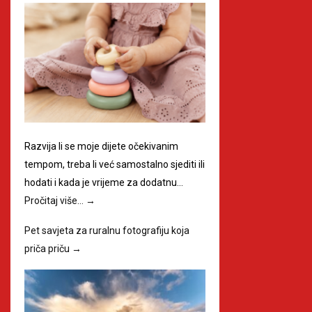
Razvija li se moje dijete očekivanim
tempom, treba li već samostalno sjediti ili
hodati i kada je vrijeme za dodatnu…
Pročitaj više…
→
Pet savjeta za ruralnu fotografiju koja
priča priču
→