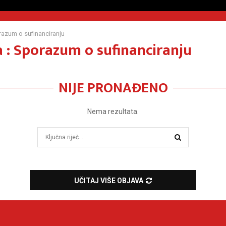
azum o sufinanciranju
 : Sporazum o sufinanciranju
NIJE PRONAĐENO
Nema rezultata.
Search
for:
SEARCH
UČITAJ VIŠE OBJAVA