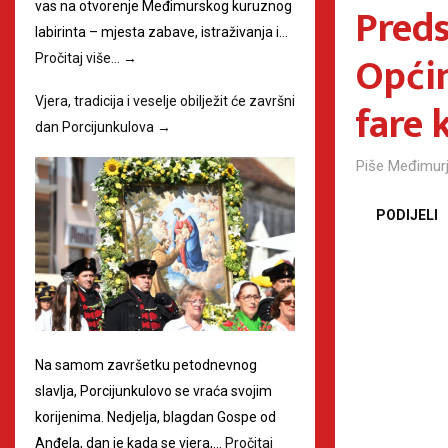
Preds
vas na otvorenje Međimurskog kuruznog
labirinta – mjesta zabave, istraživanja i…
Općin
Pročitaj više…
→
fare 
Vjera, tradicija i veselje obilježit će završni
dan Porcijunkulova
→
Piše
Međimurj
PODIJELI
Na samom završetku petodnevnog
slavlja, Porcijunkulovo se vraća svojim
korijenima. Nedjelja, blagdan Gospe od
Anđela, dan je kada se vjera,…
Pročitaj