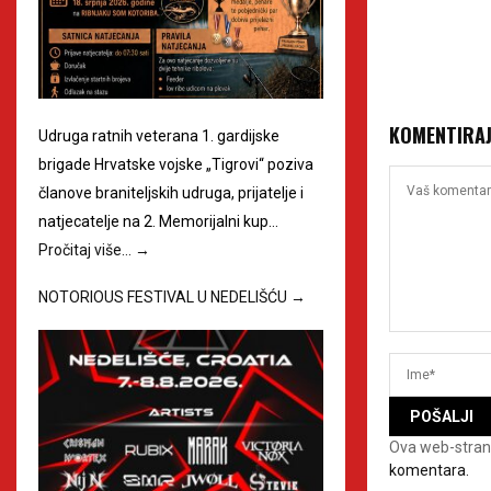
oliš
KOMENTIRA
Udruga ratnih veterana 1. gardijske
brigade Hrvatske vojske „Tigrovi“ poziva
članove braniteljskih udruga, prijatelje i
natjecatelje na 2. Memorijalni kup…
Pročitaj više…
→
NOTORIOUS FESTIVAL U NEDELIŠĆU
→
Ova web-stran
komentara.