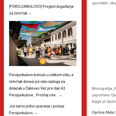
sportskih i dr
[PORCIJUNKULOVO] Pregled događanja
za četvrtak
→
Porcijunkulovo krenulo u velikom stilu, a
četvrtak donosi još više razloga za
Monografija „N
dolazak u Čakovec Već prvi dan 62.
uspostave Opć
Porcijunkulova…
Pročitaj više…
→
knjige je Opć
Još samo jedno spavanje i počinje
Općina Mala 
Porcijunkulovo
→