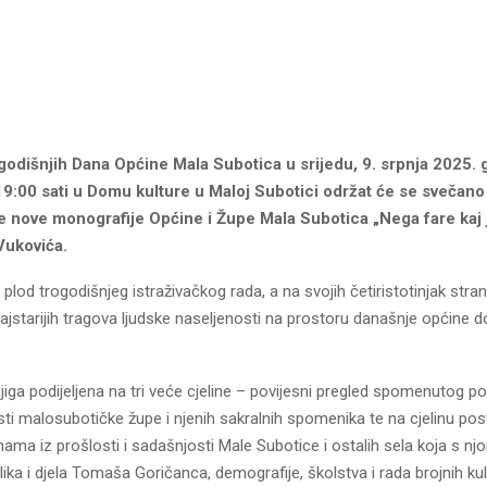
odišnjih Dana Općine Mala Subotica u srijedu, 9. srpnja 2025. 
9:00 sati u Domu kulture u Maloj Subotici održat će se svečano
je nove monografije Općine i Župe Mala Subotica „Nega fare kaj
Vukovića.
 plod trogodišnjeg istraživačkog rada, a na svojih četiristotinjak str
ajstarijih tragova ljudske naseljenosti na prostoru današnje općine d
jiga podijeljena na tri veće cjeline – povijesni pregled spomenutog po
sti malosubotičke župe i njenih sakralnih spomenika te na cjelinu po
ama iz prošlosti i sadašnjosti Male Subotice i ostalih sela koja s nj
lika i djela Tomaša Goričanca, demografije, školstva i rada brojnih kul