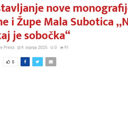
tavljanje nove monografij
e i Župe Mala Subotica „
kaj je sobočka“
e Press
9. srpnja 2025
0
91
0