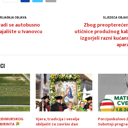
RIJAŠNJA OBJAVA
SLJEDEĆA OBJA
radi se autobusno
Zbog preopterećen
ajalište u Ivanovcu
utičnice produžnog kab
izgorjeli razni kućan
apar
NCI
EĐIMURSKOG
Vjera, tradicija i veselje
Porcijunkulovo 2
BIRINTA
obilježit će završni dan
Subotnji progr