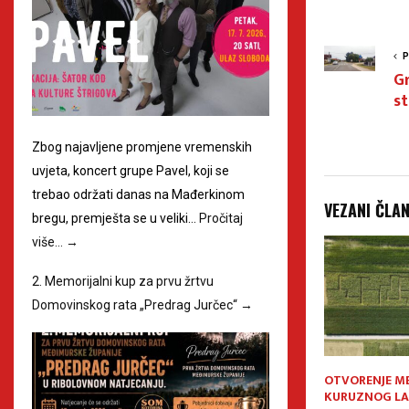
P
G
st
Zbog najavljene promjene vremenskih
uvjeta, koncert grupe Pavel, koji se
trebao održati danas na Mađerkinom
VEZANI ČLA
bregu, premješta se u veliki…
Pročitaj
više…
→
2. Memorijalni kup za prvu žrtvu
Domovinskog rata „Predrag Jurčec“
→
rodaja u Humani
“Vanovsko proščeje”
OTVORENJE M
njom činite dobro
KURUZNOG LA