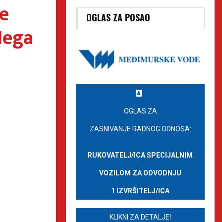
e
OGLAS ZA POSAO
Nega
OGLAS ZA
ZASNIVANJE RADNOG ODNOSA:
RUKOVATELJ/ICA SPECIJALNIM
VOZILOM ZA ODVODNJU
1 IZVRŠITELJ/ICA
KLIKNI ZA DETALJE!