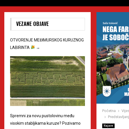
VEZANE OBJAVE
OTVORENJE MEĐIMURSKOG KURUZNOG
LABIRINTA
→
Početna
Vijes
Spremni za novu pustolovinu među
Predstavljan
visokim stabljikama kuruze? Pozivamo
Najave