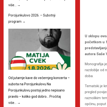
više…
→
Porcijunkulovo 2026. – Subotnji
program
→
U sklopu ovog
početkom u 1
predstavljan
autora Saše 
Monografija je
razdoblje od n
doba.
Od jutarnje kave do večernjeg koncerta –
subota na Porcijunkulovu Na
Tematski je kn
Porcijunkulovu postoji jedno nepisano
pregled povije
pravilo – koliko god dobro…
Pročitaj
raznolikim tem
više…
→
općinu, poput 