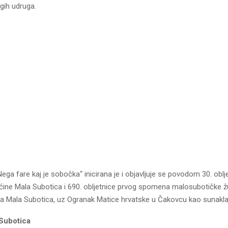
ugih udruga.
ega fare kaj je sobočka“ inicirana je i objavljuje se povodom 30. oblj
ine Mala Subotica i 690. obljetnice prvog spomena malosubotičke ž
ina Mala Subotica, uz Ogranak Matice hrvatske u Čakovcu kao sunakla
Subotica