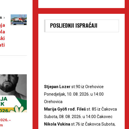
VA
ja
POSLJEDNJI ISPRAĆAJI
la
ski
ati
Stjepan Lozer
st.90 iz Orehovice
Ponedjeljak, 10. 08. 2026. u 14:00
Orehovica
Marija Gyöfi rođ. Fileš
st. 85 iz Čakovca
Subota, 08. 08. 2026. u 14:00 Čakovec
026. –
[PORCIJUNKULOVO] Pregled
Još samo jedno sp
am
događanja za četvrtak
počinje Porcijunk
Nikola Vukina
st.76 iz Čakovca Subota,