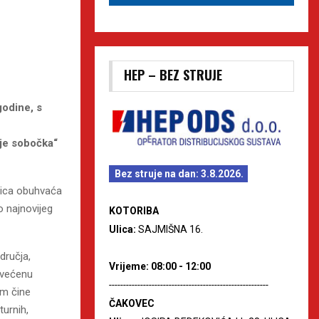
HEP – BEZ STRUJE
godine, s
 je sobočka“
Bez struje na dan: 3.8.2026.
anica obuhvaća
o najnovijeg
KOTORIBA
Ulica:
SAJMIŠNA 16.
dručja,
Vrijeme: 08:00 - 12:00
svećenu
--------------------------------------------------------
om čine
ČAKOVEC
turnih,