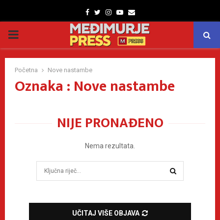
Facebook
Twitter
Instagram
Youtube
Email
PRIMARY
MENU
Početna
Nove nastambe
Oznaka : Nove nastambe
NIJE PRONAĐENO
Nema rezultata.
Search
for:
SEARCH
UČITAJ VIŠE OBJAVA