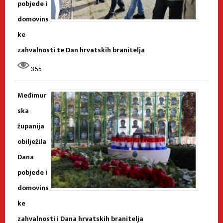
pobjede i
domovins
ke
zahvalnosti te Dan hrvatskih branitelja
355
Međimur
ska
županija
obilježila
Dana
pobjede i
domovins
ke
zahvalnosti i Dana hrvatskih branitelja