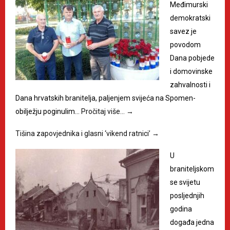
Međimurski
demokratski
savez je
povodom
Dana pobjede
i domovinske
zahvalnosti i
Dana hrvatskih branitelja, paljenjem svijeća na Spomen-
obilježju poginulim…
Pročitaj više…
→
Tišina zapovjednika i glasni ‘vikend ratnici’
→
U
braniteljskom
se svijetu
posljednjih
godina
događa jedna