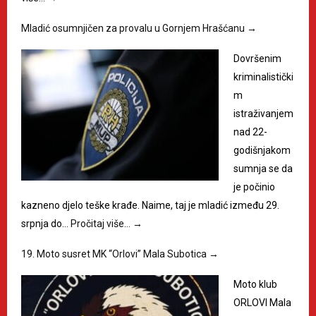
Mladić osumnjičen za provalu u Gornjem Hrašćanu
→
Dovršenim
kriminalistički
m
istraživanjem
nad 22-
godišnjakom
sumnja se da
je počinio
kazneno djelo teške krađe. Naime, taj je mladić između 29.
srpnja do…
Pročitaj više…
→
19. Moto susret MK “Orlovi” Mala Subotica
→
Moto klub
ORLOVI Mala