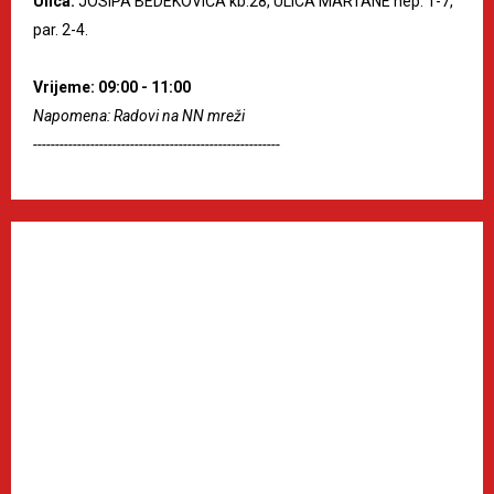
Ulica:
JOSIPA BEDEKOVIĆA kb.28, ULICA MARTANE nep. 1-7,
par. 2-4.
Vrijeme: 09:00 - 11:00
Napomena: Radovi na NN mreži
--------------------------------------------------------