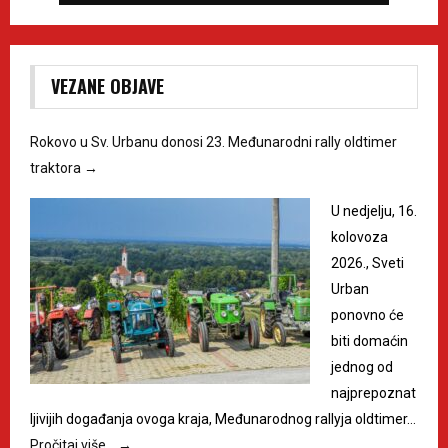
VEZANE OBJAVE
Rokovo u Sv. Urbanu donosi 23. Međunarodni rally oldtimer
traktora
→
U nedjelju, 16.
kolovoza
2026., Sveti
Urban
ponovno će
biti domaćin
jednog od
najprepoznat
ljivijih događanja ovoga kraja, Međunarodnog rallyja oldtimer…
Pročitaj više…
→