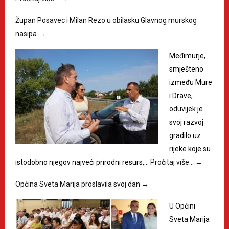
Župan Posavec i Milan Rezo u obilasku Glavnog murskog
nasipa
→
Međimurje,
smješteno
između Mure
i Drave,
oduvijek je
svoj razvoj
gradilo uz
rijeke koje su
istodobno njegov najveći prirodni resurs,…
Pročitaj više…
→
Općina Sveta Marija proslavila svoj dan
→
U Općini
Sveta Marija