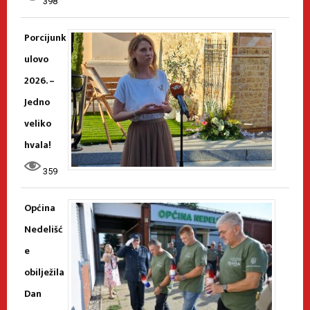
398
Porcijunk
ulovo
2026. –
Jedno
veliko
hvala!
359
Općina
Nedelišć
e
obilježila
Dan