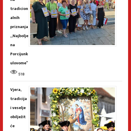
tradicion
alnih
priznanja
„Najbolje
na
Porcijunk
ulovome”
518
Vjera,
tradicija
i veselje
obilježit
će