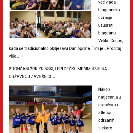
već vlada
blagdansko
ozračje
ususret
blagdanu
Velike Gospe,
kada se tradicionalno obilježava Dan općine. Tim je…
Pročitaj
više…
→
BRONČANI ŽRK ZRINSKI, LEPI DEČKI I MEĐIMURJE NA
DRŽAVNOJ ZAVRŠNICI
→
Nakon
natjecanja u
graničaru i
atletici,
održanih
tijekom