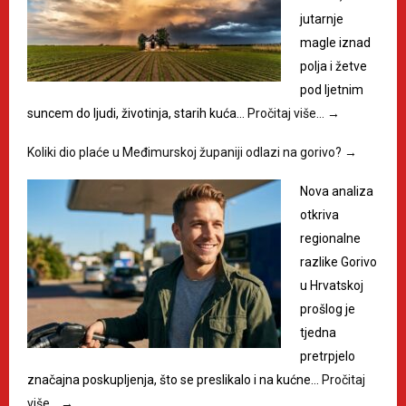
jutarnje
magle iznad
polja i žetve
pod ljetnim
suncem do ljudi, životinja, starih kuća…
Pročitaj više…
→
Koliki dio plaće u Međimurskoj županiji odlazi na gorivo?
→
Nova analiza
otkriva
regionalne
razlike Gorivo
u Hrvatskoj
prošlog je
tjedna
pretrpjelo
značajna poskupljenja, što se preslikalo i na kućne…
Pročitaj
više…
→