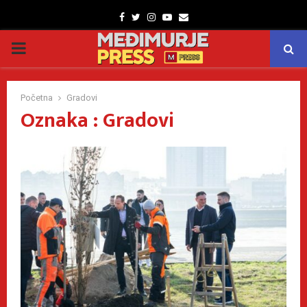
Facebook
Twitter
Instagram
Youtube
Email
PRIMARY
MENU
Početna
Gradovi
Oznaka : Gradovi