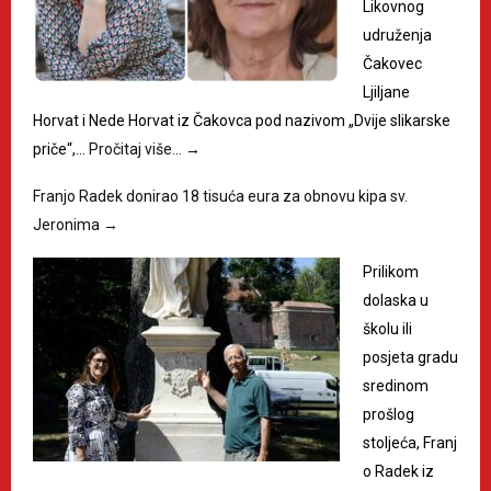
Likovnog
udruženja
Čakovec
Ljiljane
Horvat i Nede Horvat iz Čakovca pod nazivom „Dvije slikarske
priče“,…
Pročitaj više…
→
Franjo Radek donirao 18 tisuća eura za obnovu kipa sv.
Jeronima
→
Prilikom
dolaska u
školu ili
posjeta gradu
sredinom
prošlog
stoljeća, Franj
o Radek iz