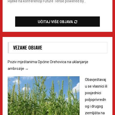
Rijeke na konferenciji Future Tense powered by...
UČITAJ VIŠE OBJAVA
VEZANE OBJAVE
Poziv mještanima Općine Orehovica na uklanjanje
ambrozije
→
Obavještavaj
u se vlasnici ili
posjednici
poljoprivredn
og i drugog
zemljišta na