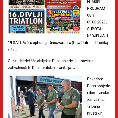
FILMSKI
PROGRAM
08. i
09.08.2026.,
SUBOTA I
NEDJELJA U
19 SATI Psići u ophodnji: Dinoavantura (Paw Patrol:…
Pročitaj
više…
→
Općina Nedelišće obilježila Dan pobjede i domovinske
zahvalnosti te Dan hrvatskih branitelja
→
Povodom
Dana pobjede
i domovinske
zahvalnosti
te Dana
hrvatskih