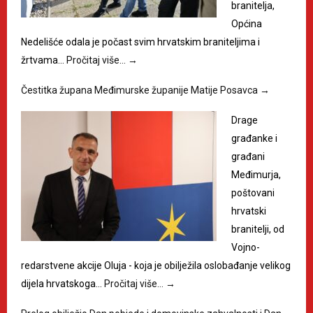
branitelja,
Općina
Nedelišće odala je počast svim hrvatskim braniteljima i
žrtvama…
Pročitaj više…
→
Čestitka župana Međimurske županije Matije Posavca
→
Drage
građanke i
građani
Međimurja,
poštovani
hrvatski
branitelji, od
Vojno-
redarstvene akcije Oluja - koja je obilježila oslobađanje velikog
dijela hrvatskoga…
Pročitaj više…
→