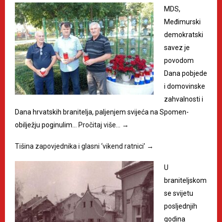
MDS,
Međimurski
demokratski
savez je
povodom
Dana pobjede
i domovinske
zahvalnosti i
Dana hrvatskih branitelja, paljenjem svijeća na Spomen-
obilježju poginulim…
Pročitaj više…
→
Tišina zapovjednika i glasni ‘vikend ratnici’
→
U
braniteljskom
se svijetu
posljednjih
godina