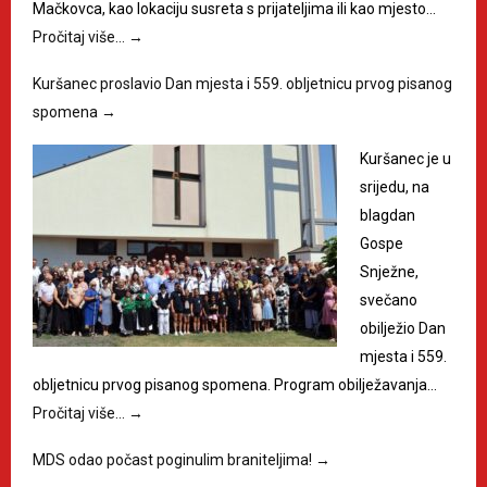
Mačkovca, kao lokaciju susreta s prijateljima ili kao mjesto…
Pročitaj više…
→
Kuršanec proslavio Dan mjesta i 559. obljetnicu prvog pisanog
spomena
→
Kuršanec je u
srijedu, na
blagdan
Gospe
Snježne,
svečano
obilježio Dan
mjesta i 559.
obljetnicu prvog pisanog spomena. Program obilježavanja…
Pročitaj više…
→
MDS odao počast poginulim braniteljima!
→