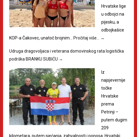
Hrvatske lige
u odbojci na
pijesku, a
odbojkašice
KOP-a Čakovec, unatoč brojnim…
Pročitaj više…
→
Udruga dragovoljaca i veterana domovinskog rata logistička
podrška BRANKU SUBIĆU
→
Iz
najsjevernije
točke
Hrvatske
prema
Petrinji –
putem dugim
209
kilometara, putem sjećanja, zahvalnosti i ponosa. Hrvatski