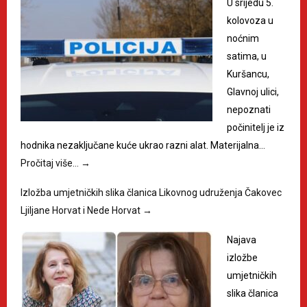
U srijedu 5.
kolovoza u
noćnim
satima, u
Kuršancu,
Glavnoj ulici,
nepoznati
počinitelj je iz
hodnika nezaključane kuće ukrao razni alat. Materijalna…
Pročitaj više…
→
Izložba umjetničkih slika članica Likovnog udruženja Čakovec
Ljiljane Horvat i Nede Horvat
→
Najava
izložbe
umjetničkih
slika članica