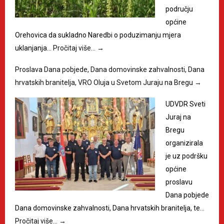
području
općine
Orehovica da sukladno Naredbi o poduzimanju mjera
uklanjanja…
Pročitaj više…
→
Proslava Dana pobjede, Dana domovinske zahvalnosti, Dana
hrvatskih branitelja, VRO Oluja u Svetom Juraju na Bregu
→
UDVDR Sveti
Juraj na
Bregu
organizirala
je uz podršku
općine
proslavu
Dana pobjede
Dana domovinske zahvalnosti, Dana hrvatskih branitelja, te…
Pročitaj više…
→