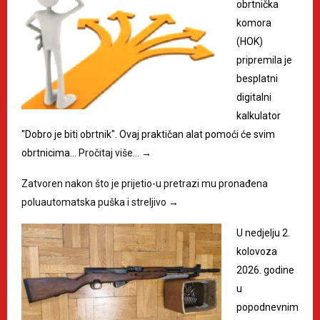
obrtnička
komora
(HOK)
pripremila je
besplatni
digitalni
kalkulator
"Dobro je biti obrtnik". Ovaj praktičan alat pomoći će svim
obrtnicima…
Pročitaj više…
→
Zatvoren nakon što je prijetio-u pretrazi mu pronađena
poluautomatska puška i streljivo
→
U nedjelju 2.
kolovoza
2026. godine
u
popodnevnim