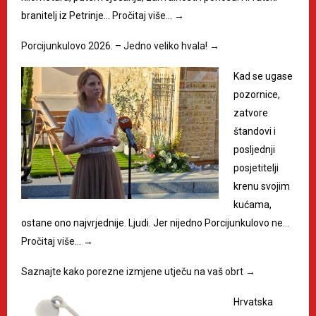
branitelj iz Petrinje…
Pročitaj više…
→
Porcijunkulovo 2026. – Jedno veliko hvala!
→
Kad se ugase
pozornice,
zatvore
štandovi i
posljednji
posjetitelji
krenu svojim
kućama,
ostane ono najvrjednije. Ljudi. Jer nijedno Porcijunkulovo ne…
Pročitaj više…
→
Saznajte kako porezne izmjene utječu na vaš obrt
→
Hrvatska