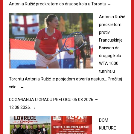
Antonia Ružić preokretom do drugog kola u Torontu
→
Antonia Ružić
preokretom
protiv
Francuskinje
Boisson do
drugog kola
WTA 1000
turnira u
Torontu Antonia Ružić je pobjedom otvorila nastup…
Pročitaj
više…
→
DOGAĐANJA U GRADU PRELOGU 05.08.2026. –
12.08.2026.
→
DOM
KULTURE –