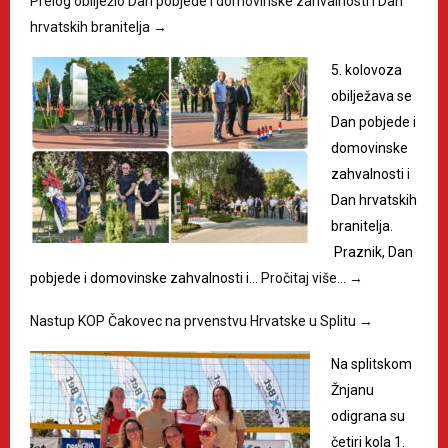
Prelog obilježio Dan pobjede i domovinske zahvalnosti i Dan
hrvatskih branitelja
→
5. kolovoza
obilježava se
Dan pobjede i
domovinske
zahvalnosti i
Dan hrvatskih
branitelja.
Praznik, Dan
pobjede i domovinske zahvalnosti i…
Pročitaj više…
→
Nastup KOP Čakovec na prvenstvu Hrvatske u Splitu
→
Na splitskom
Žnjanu
odigrana su
četiri kola 1.