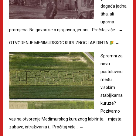
događa jedna
tiha, ali
uporna
promjena. Ne govori se o njoj javno, jer oni…
Pročitaj više…
→
OTVORENJE MEĐIMURSKOG KURUZNOG LABIRINTA
→
Spremni za
novu
pustolovinu
među
visokim
stabljikama
kuruze?
Pozivamo
vas na otvorenje Međimurskog kuruznog labirinta – mjesta
zabave, istraživanja i…
Pročitaj više…
→