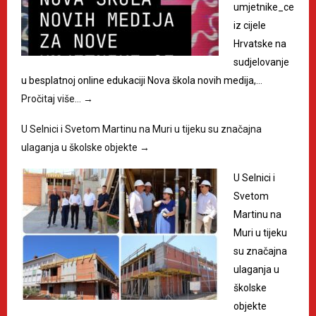
umjetnike_ce
iz cijele
Hrvatske na
sudjelovanje
u besplatnoj online edukaciji Nova škola novih medija,…
Pročitaj više…
→
U Selnici i Svetom Martinu na Muri u tijeku su značajna
ulaganja u školske objekte
→
U Selnici i
Svetom
Martinu na
Muri u tijeku
su značajna
ulaganja u
školske
objekte