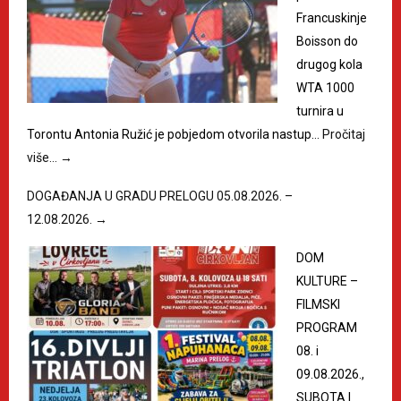
Francuskinje
Boisson do
drugog kola
WTA 1000
turnira u
Torontu Antonia Ružić je pobjedom otvorila nastup…
Pročitaj
više…
→
DOGAĐANJA U GRADU PRELOGU 05.08.2026. –
12.08.2026.
→
DOM
KULTURE –
FILMSKI
PROGRAM
08. i
09.08.2026.,
SUBOTA I