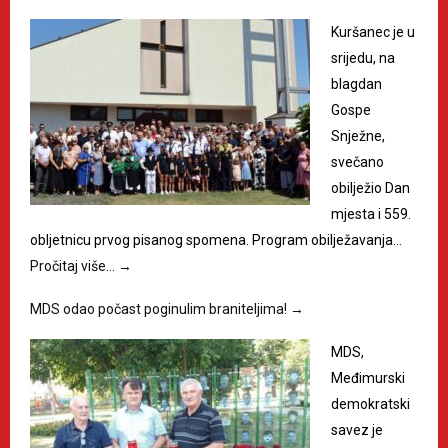
Kuršanec je u
srijedu, na
blagdan
Gospe
Snježne,
svečano
obilježio Dan
mjesta i 559.
obljetnicu prvog pisanog spomena. Program obilježavanja…
Pročitaj više…
→
MDS odao počast poginulim braniteljima!
→
MDS,
Međimurski
demokratski
savez je