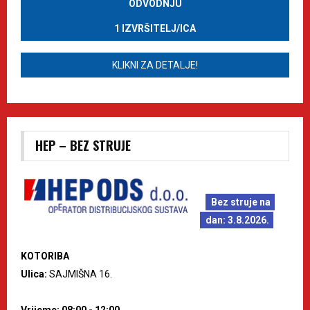
ODVODNJU
1 IZVRŠITELJ/ICA
KLIKNI ZA DETALJE!
HEP – BEZ STRUJE
Bez struje na
dan: 3.8.2026.
KOTORIBA
Ulica:
SAJMIŠNA 16.
Vrijeme: 08:00 - 12:00