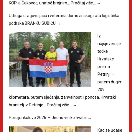
KOP-a Čakovec, unatoč brojnim…
Pročitaj više…
→
Udruga dragovoljaca i veterana domovinskog rata logistička
podrška BRANKU SUBIĆU
→
Iz
najsjevernije
točke
Hrvatske
prema
Petrinji –
putem dugim
209
kilometara, putem sjećanja, zahvalnosti i ponosa. Hrvatski
branitelj iz Petrinje…
Pročitaj više…
→
Porcijunkulovo 2026. – Jedno veliko hvala!
→
Kad se ugase