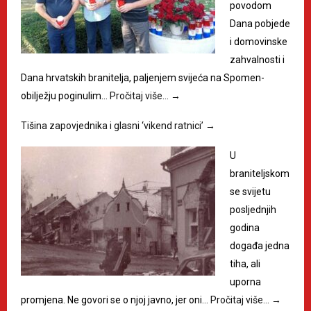
povodom
Dana pobjede
i domovinske
zahvalnosti i
Dana hrvatskih branitelja, paljenjem svijeća na Spomen-
obilježju poginulim…
Pročitaj više…
→
Tišina zapovjednika i glasni ‘vikend ratnici’
→
U
braniteljskom
se svijetu
posljednjih
godina
događa jedna
tiha, ali
uporna
promjena. Ne govori se o njoj javno, jer oni…
Pročitaj više…
→