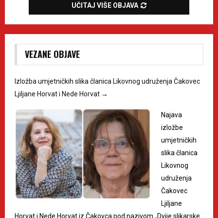
UČITAJ VIŠE OBJAVA
VEZANE OBJAVE
Izložba umjetničkih slika članica Likovnog udruženja Čakovec
Ljiljane Horvat i Nede Horvat
→
Najava
izložbe
umjetničkih
slika članica
Likovnog
udruženja
Čakovec
Ljiljane
Horvat i Nede Horvat iz Čakovca pod nazivom „Dvije slikarske