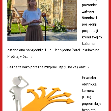
pozornice,
zatvore
štandovi i
posljednji
posjetitelji
krenu svojim
kućama,
ostane ono najvrjednije. Ljudi. Jer nijedno Porcijunkulovo ne…
Pročitaj više…
→
Saznajte kako porezne izmjene utječu na vaš obrt
→
Hrvatska
obrtnička
komora
(HOK)
pripremila je
besplatni