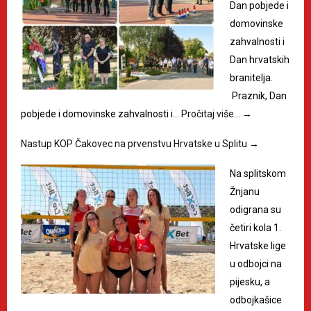
Dan pobjede i
domovinske
zahvalnosti i
Dan hrvatskih
branitelja.
Praznik, Dan
pobjede i domovinske zahvalnosti i…
Pročitaj više…
→
Nastup KOP Čakovec na prvenstvu Hrvatske u Splitu
→
Na splitskom
Žnjanu
odigrana su
četiri kola 1.
Hrvatske lige
u odbojci na
pijesku, a
odbojkašice