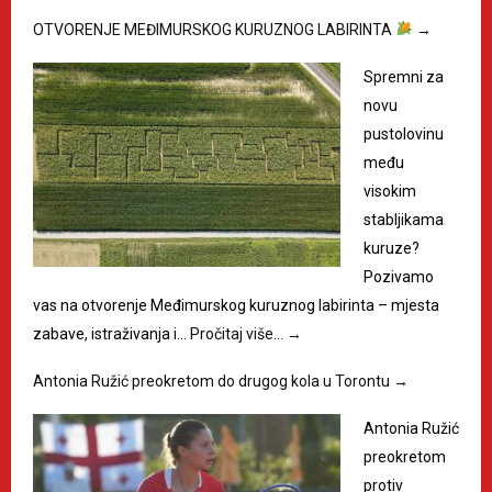
OTVORENJE MEĐIMURSKOG KURUZNOG LABIRINTA
→
Spremni za
novu
pustolovinu
među
visokim
stabljikama
kuruze?
Pozivamo
vas na otvorenje Međimurskog kuruznog labirinta – mjesta
zabave, istraživanja i…
Pročitaj više…
→
Antonia Ružić preokretom do drugog kola u Torontu
→
Antonia Ružić
preokretom
protiv