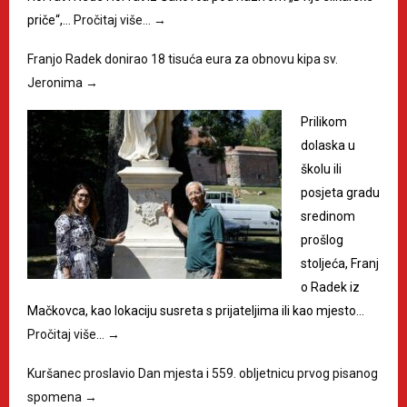
priče“,…
Pročitaj više…
→
Franjo Radek donirao 18 tisuća eura za obnovu kipa sv.
Jeronima
→
Prilikom
dolaska u
školu ili
posjeta gradu
sredinom
prošlog
stoljeća, Franj
o Radek iz
Mačkovca, kao lokaciju susreta s prijateljima ili kao mjesto…
Pročitaj više…
→
Kuršanec proslavio Dan mjesta i 559. obljetnicu prvog pisanog
spomena
→