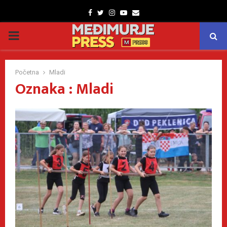
Facebook
Twitter
Instagram
Youtube
Email
PRIMARY
MENU
Početna
Mladi
Oznaka : Mladi