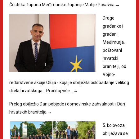
Čestitka župana Međimurske županije Matije Posavca
→
Drage
građanke i
građani
Međimurja,
poštovani
hrvatski
branitelji, od
Vojno-
redarstvene akcije Oluja - koja je obilježila oslobađanje velikog
dijela hrvatskoga…
Pročitaj više…
→
Prelog obilježio Dan pobjede i domovinske zahvalnosti i Dan
hrvatskih branitelja
→
5. kolovoza
obilježava se