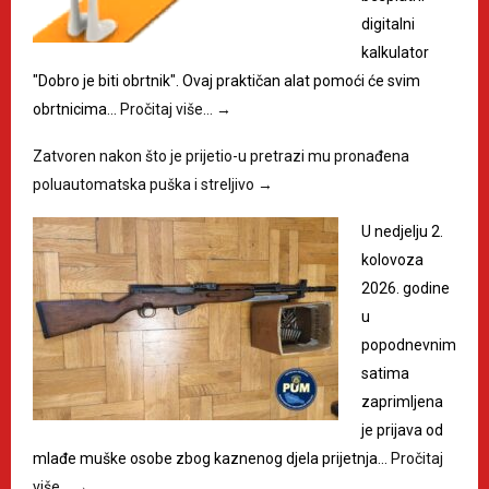
digitalni
kalkulator
"Dobro je biti obrtnik". Ovaj praktičan alat pomoći će svim
obrtnicima…
Pročitaj više…
→
Zatvoren nakon što je prijetio-u pretrazi mu pronađena
poluautomatska puška i streljivo
→
U nedjelju 2.
kolovoza
2026. godine
u
popodnevnim
satima
zaprimljena
je prijava od
mlađe muške osobe zbog kaznenog djela prijetnja…
Pročitaj
više…
→