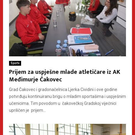
Sport+
Prijem za uspješne mlade atletičare iz AK
Međimurje Čakovec
Grad Čakovec i gradonačelnica Ljerka Cividini i ove godine
potvrđuju kontinuiranu brigu o mladim sportašima i uspješnim
učenicima. Tim povodom u čakovečkoj Gradskoj vijećnici
upriličen je prijem...