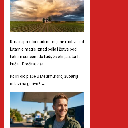
Ruralni prostor nudi nebrojene motive, od
jutarnje magle iznad polja i žetve pod
ljetnim suncem do ljudi, životinja, starih
kuća…
Pročitaj više…
→
Koliki dio plaće u Međimurskoj županiji
odlazi na gorivo?
→