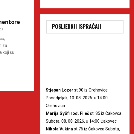
 mentore
POSLJEDNJI ISPRAĆAJI
05
cu,
m za
 koji su
Stjepan Lozer
st.90 iz Orehovice
Ponedjeljak, 10. 08. 2026. u 14:00
Orehovica
Marija Gyöfi rođ. Fileš
st. 85 iz Čakovca
Subota, 08. 08. 2026. u 14:00 Čakovec
Nikola Vukina
st.76 iz Čakovca Subota,