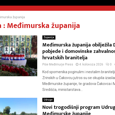
murska županija
 : Međimurska županija
Županija
Međimurska županija obilježila
pobjede i domovinske zahvalnos
hrvatskih branitelja
Piše
Međimurje Press
4. kolovoza 2026
0
Kod spomenika poginulim i nestalim branitelj
Zrinskih u Čakovcu jutros su se okupila izasl
Međimurske županije, te gradova Čakovca i
Središća, ministarstava...
Udruge
Novi trogodišnji program Udruge
Međimurske županije