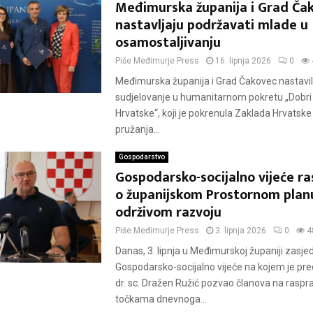
Međimurska županija i Grad Ča
nastavljaju podržavati mlade u
osamostaljivanju
Piše
Međimurje Press
16. lipnja 2026
0
Međimurska županija i Grad Čakovec nastavili
sudjelovanje u humanitarnom pokretu „Dobri l
Hrvatske“, koji je pokrenula Zaklada Hrvatske
pružanja...
Gospodarstvo
Gospodarsko-socijalno vijeće ra
o županijskom Prostornom planu
održivom razvoju
Piše
Međimurje Press
3. lipnja 2026
0
4
Danas, 3. lipnja u Međimurskoj županiji zasjed
Gospodarsko-socijalno vijeće na kojem je pred
dr. sc. Dražen Ružić pozvao članova na raspr
točkama dnevnoga...