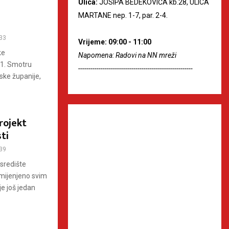
Ulica:
JOSIPA BEDEKOVIĆA kb.28, ULICA
MARTANE nep. 1-7, par. 2-4.
33
Vrijeme: 09:00 - 11:00
ke
Napomena: Radovi na NN mreži
 31. Smotru
--------------------------------------------------------
ske županije,
rojekt
ti
39
središte
namijenjeno svim
e još jedan