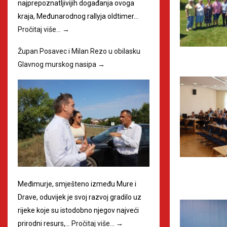
najprepoznatljivijih događanja ovoga
kraja, Međunarodnog rallyja oldtimer…
Pročitaj više…
→
Župan Posavec i Milan Rezo u obilasku
Glavnog murskog nasipa
→
Međimurje, smješteno između Mure i
Drave, oduvijek je svoj razvoj gradilo uz
rijeke koje su istodobno njegov najveći
prirodni resurs,…
Pročitaj više…
→