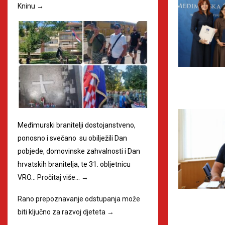
Kninu
→
Međimurski branitelji dostojanstveno,
ponosno i svečano su obilježili Dan
pobjede, domovinske zahvalnosti i Dan
hrvatskih branitelja, te 31. obljetnicu
VRO…
Pročitaj više…
→
Rano prepoznavanje odstupanja može
biti ključno za razvoj djeteta
→