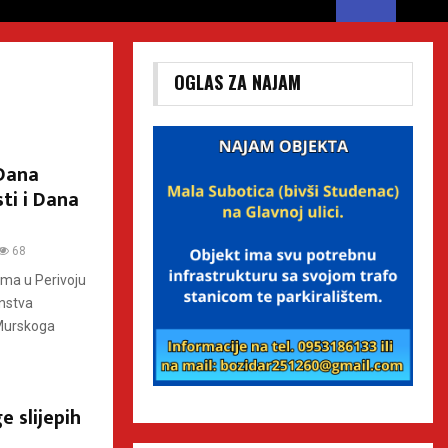
OGLAS ZA NAJAM
 Dana
ti i Dana
68
ima u Perivoju
anstva
 Murskoga
 slijepih