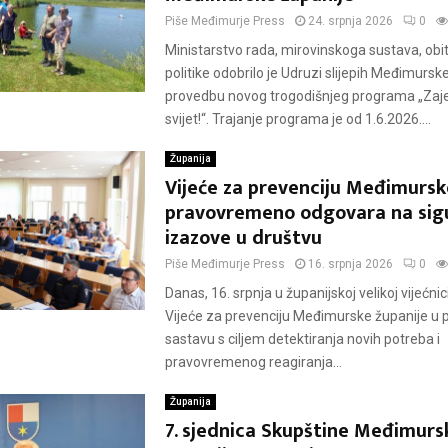
Piše
Međimurje Press
24. srpnja 2026
0
Ministarstvo rada, mirovinskoga sustava, obitel
politike odobrilo je Udruzi slijepih Međimursk
provedbu novog trogodišnjeg programa „Zaj
svijet!“. Trajanje programa je od 1.6.2026....
Županija
Vijeće za prevenciju Međimursk
pravovremeno odgovara na sig
izazove u društvu
Piše
Međimurje Press
16. srpnja 2026
0
Danas, 16. srpnja u županijskoj velikoj vijećnic
Vijeće za prevenciju Međimurske županije u
sastavu s ciljem detektiranja novih potreba i
pravovremenog reagiranja...
Županija
7. sjednica Skupštine Međimurs