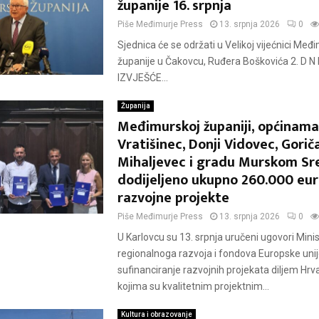
županije 16. srpnja
Piše
Međimurje Press
13. srpnja 2026
0
Sjednica će se održati u Velikoj vijećnici Međ
županije u Čakovcu, Ruđera Boškovića 2. D N E
IZVJEŠĆE...
Županija
Međimurskoj županiji, općinama
Vratišinec, Donji Vidovec, Goriča
Mihaljevec i gradu Murskom Sr
dodijeljeno ukupno 260.000 eur
razvojne projekte
Piše
Međimurje Press
13. srpnja 2026
0
U Karlovcu su 13. srpnja uručeni ugovori Mini
regionalnoga razvoja i fondova Europske unij
sufinanciranje razvojnih projekata diljem Hr
kojima su kvalitetnim projektnim...
Kultura i obrazovanje