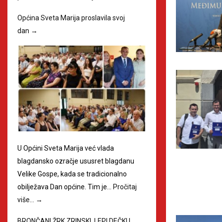
Općina Sveta Marija proslavila svoj
dan
→
U Općini Sveta Marija već vlada
blagdansko ozračje ususret blagdanu
Velike Gospe, kada se tradicionalno
obilježava Dan općine. Tim je…
Pročitaj
više…
→
BRONČANI ŽRK ZRINSKI, LEPI DEČKI I