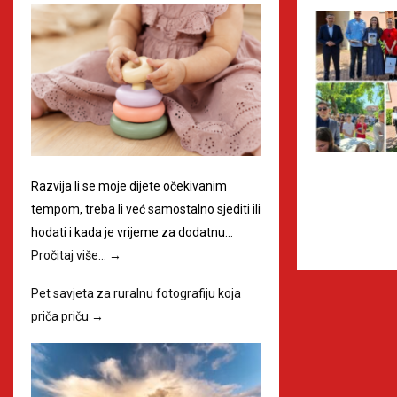
Razvija li se moje dijete očekivanim
tempom, treba li već samostalno sjediti ili
hodati i kada je vrijeme za dodatnu…
Pročitaj više…
→
Pet savjeta za ruralnu fotografiju koja
priča priču
→