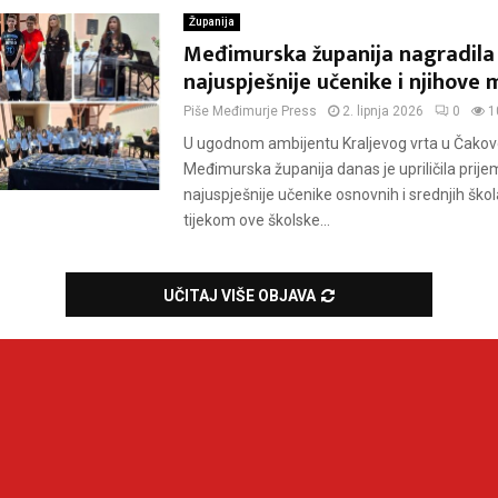
Županija
Međimurska županija nagradila
najuspješnije učenike i njihove
Piše
Međimurje Press
2. lipnja 2026
0
1
U ugodnom ambijentu Kraljevog vrta u Čakov
Međimurska županija danas je upriličila prije
najuspješnije učenike osnovnih i srednjih škola
tijekom ove školske...
UČITAJ VIŠE OBJAVA