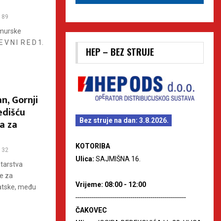
89
imurske
 V N I R E D 1.
HEP – BEZ STRUJE
n, Gornji
edišću
Bez struje na dan: 3.8.2026.
a za
KOTORIBA
32
Ulica:
SAJMIŠNA 16.
starstva
e za
Vrijeme: 08:00 - 12:00
vatske, među
--------------------------------------------------------
ČAKOVEC