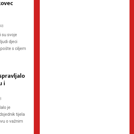
kovec
48
 su svoje
judi djeci
 pošte s ciljem
spravljalo
 i
8
alo je
sjednik tijela
avu o važnim