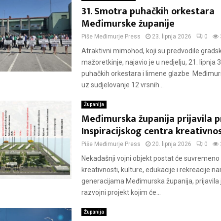
31. Smotra puhačkih orkestara
Međimurske županije
Piše
Međimurje Press
23. lipnja 2026
0
Atraktivni mimohod, koji su predvodile grads
mažoretkinje, najavio je u nedjelju, 21. lipnja
puhačkih orkestara i limene glazbe Međimur
uz sudjelovanje 12 vrsnih...
Županija
Međimurska županija prijavila p
Inspiracijskog centra kreativnos
Piše
Međimurje Press
20. lipnja 2026
0
Nekadašnji vojni objekt postat će suvremeno 
kreativnosti, kulture, edukacije i rekreacije 
generacijama Međimurska županija, prijavila j
razvojni projekt kojim će...
Županija