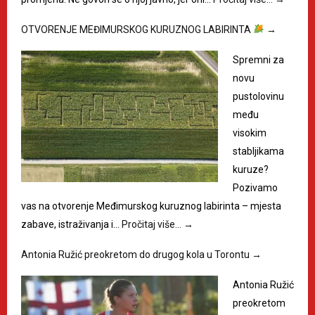
OTVORENJE MEĐIMURSKOG KURUZNOG LABIRINTA
→
Spremni za
novu
pustolovinu
među
visokim
stabljikama
kuruze?
Pozivamo
vas na otvorenje Međimurskog kuruznog labirinta – mjesta
zabave, istraživanja i…
Pročitaj više…
→
Antonia Ružić preokretom do drugog kola u Torontu
→
Antonia Ružić
preokretom