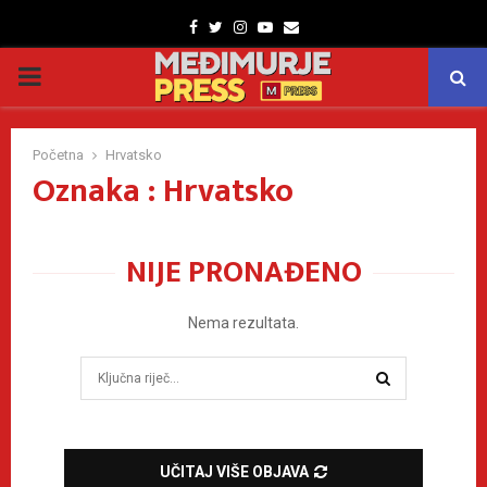
Facebook
Twitter
Instagram
Youtube
Email
PRIMARY
MENU
Početna
Hrvatsko
Oznaka : Hrvatsko
NIJE PRONAĐENO
Nema rezultata.
Search
for:
SEARCH
UČITAJ VIŠE OBJAVA