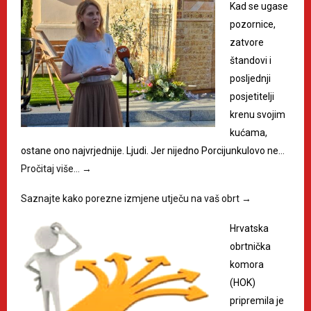
Kad se ugase
pozornice,
zatvore
štandovi i
posljednji
posjetitelji
krenu svojim
kućama,
ostane ono najvrjednije. Ljudi. Jer nijedno Porcijunkulovo ne…
Pročitaj više…
→
Saznajte kako porezne izmjene utječu na vaš obrt
→
Hrvatska
obrtnička
komora
(HOK)
pripremila je