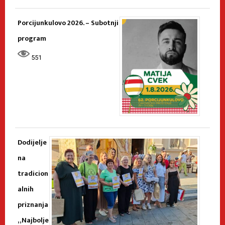
Porcijunkulovo 2026. – Subotnji
program
551
Dodijelje
na
tradicion
alnih
priznanja
„Najbolje