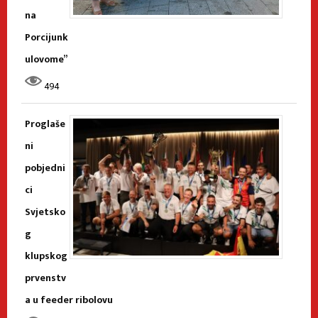
na
Porcijunk
ulovome”
494
Proglaše
ni
pobjedni
ci
Svjetsko
g
klupskog
prvenstv
a u feeder ribolovu