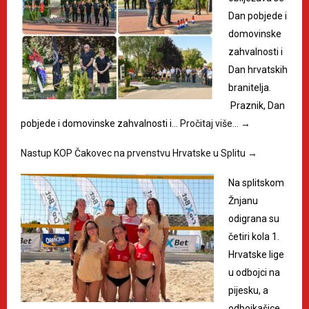
Dan pobjede i
domovinske
zahvalnosti i
Dan hrvatskih
branitelja.
Praznik, Dan
pobjede i domovinske zahvalnosti i…
Pročitaj više…
→
Nastup KOP Čakovec na prvenstvu Hrvatske u Splitu
→
Na splitskom
Žnjanu
odigrana su
četiri kola 1.
Hrvatske lige
u odbojci na
pijesku, a
odbojkašice