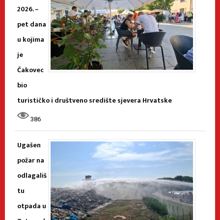
2026. –
pet dana
u kojima
je
Čakovec
bio
turističko i društveno središte sjevera Hrvatske
386
Ugašen
požar na
odlagališ
tu
otpada u