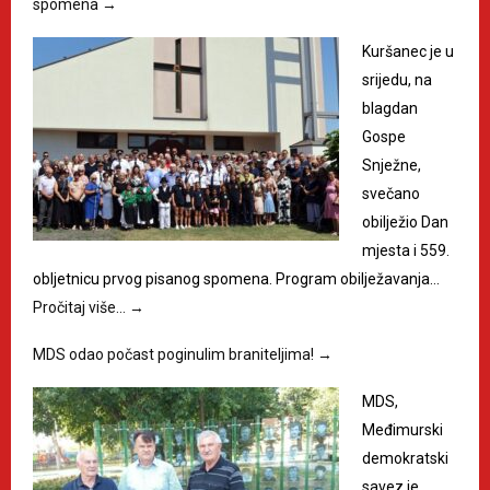
spomena
→
Kuršanec je u
srijedu, na
blagdan
Gospe
Snježne,
svečano
obilježio Dan
mjesta i 559.
obljetnicu prvog pisanog spomena. Program obilježavanja…
Pročitaj više…
→
MDS odao počast poginulim braniteljima!
→
MDS,
Međimurski
demokratski
savez je