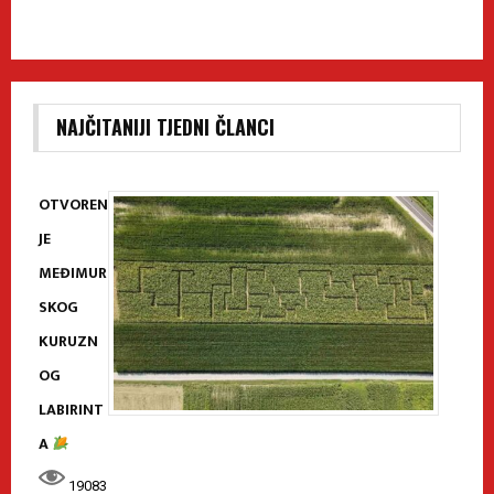
NAJČITANIJI TJEDNI ČLANCI
OTVOREN
JE
MEĐIMUR
SKOG
KURUZN
OG
LABIRINT
A
19083