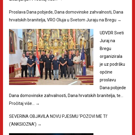
Proslava Dana pobjede, Dana domovinske zahvalnosti, Dana
hrvatskih branitelja, VRO Oluja u Svetom Juraju na Bregu
→
UDVDR Sveti
Juraj na
Bregu
organizirala
je uz podršku
općine
proslavu
Dana pobjede
Dana domovinske zahvalnosti, Dana hrvatskih branitelja, te…
Pročitaj više…
→
SEVERINA OBJAVILA NOVU PJESMU ‘POZOVI ME TI’
(‘ANKSIOZNA’)
→