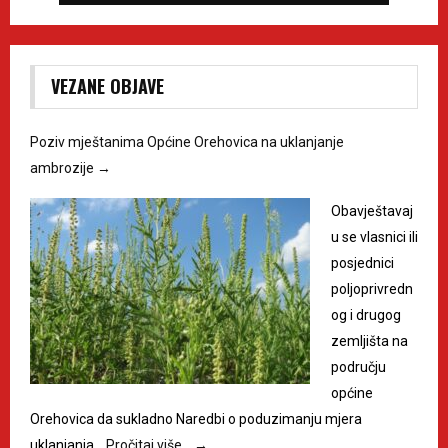
VEZANE OBJAVE
Poziv mještanima Općine Orehovica na uklanjanje
ambrozije
→
Obavještavaj
u se vlasnici ili
posjednici
poljoprivredn
og i drugog
zemljišta na
području
općine
Orehovica da sukladno Naredbi o poduzimanju mjera
uklanjanja…
Pročitaj više…
→