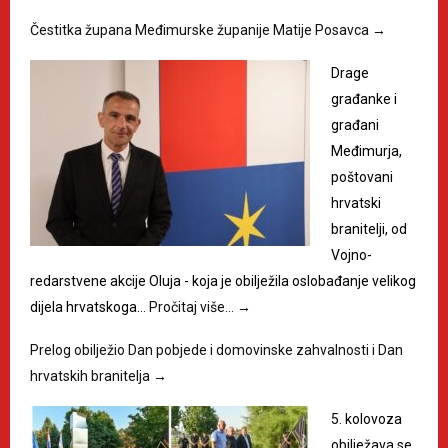
Čestitka župana Međimurske županije Matije Posavca
→
Drage
građanke i
građani
Međimurja,
poštovani
hrvatski
branitelji, od
Vojno-
redarstvene akcije Oluja - koja je obilježila oslobađanje velikog
dijela hrvatskoga…
Pročitaj više…
→
Prelog obilježio Dan pobjede i domovinske zahvalnosti i Dan
hrvatskih branitelja
→
5. kolovoza
obilježava se