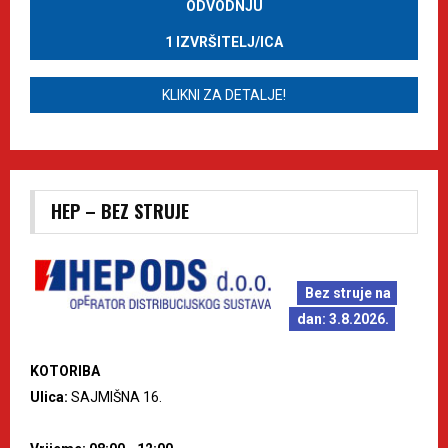
ODVODNJU
1 IZVRŠITELJ/ICA
KLIKNI ZA DETALJE!
HEP – BEZ STRUJE
Bez struje na
dan: 3.8.2026.
KOTORIBA
Ulica:
SAJMIŠNA 16.