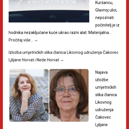
Kuršancu,
Glavnoj ulici,
nepoznati
počinitelj je iz
hodnika nezaključane kuće ukrao razni alat. Materijalna…
Pročitaj više…
→
Izložba umjetničkih slika članica Likovnog udruženja Čakovec
Ljiljane Horvat i Nede Horvat
→
Najava
izložbe
umjetničkih
slika članica
Likovnog
udruženja
Čakovec
Ljiljane