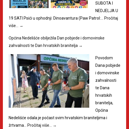
SUBOTA I
NEDJELJA U
19 SATI Psići u ophodnji: Dinoavantura (Paw Patrol:…
Pročitaj
više…
→
Općina Nedelišće obilježila Dan pobjede i domovinske
zahvalnosti te Dan hrvatskih branitelja
→
Povodom
Dana pobjede
i domovinske
zahvalnosti
te Dana
hrvatskih
branitelja,
Općina
Nedelišće odala je počast svim hrvatskim braniteljima i
žrtvama…
Pročitaj više…
→