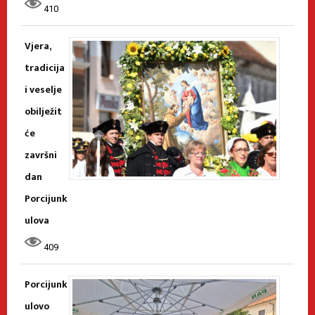
410
Vjera,
tradicija
i veselje
obilježit
će
završni
dan
Porcijunk
ulova
409
Porcijunk
ulovo