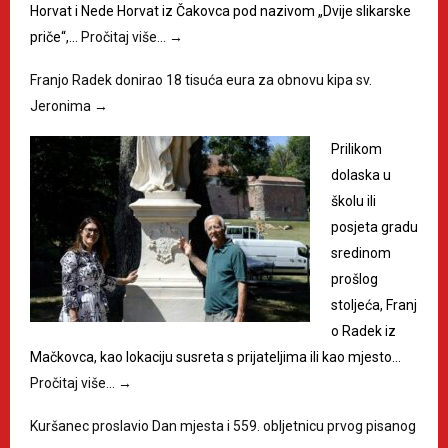
Horvat i Nede Horvat iz Čakovca pod nazivom „Dvije slikarske
priče“,…
Pročitaj više…
→
Franjo Radek donirao 18 tisuća eura za obnovu kipa sv.
Jeronima
→
Prilikom
dolaska u
školu ili
posjeta gradu
sredinom
prošlog
stoljeća, Franj
o Radek iz
Mačkovca, kao lokaciju susreta s prijateljima ili kao mjesto…
Pročitaj više…
→
Kuršanec proslavio Dan mjesta i 559. obljetnicu prvog pisanog