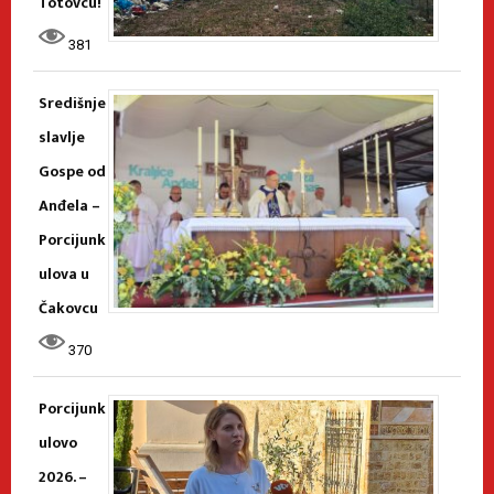
Totovcu!
381
Središnje
slavlje
Gospe od
Anđela –
Porcijunk
ulova u
Čakovcu
370
Porcijunk
ulovo
2026. –