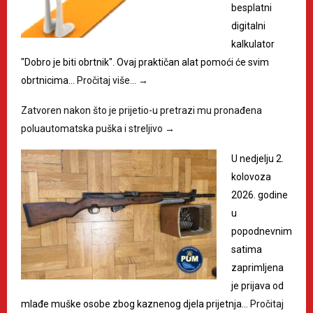
besplatni
digitalni
kalkulator
"Dobro je biti obrtnik". Ovaj praktičan alat pomoći će svim
obrtnicima…
Pročitaj više…
→
Zatvoren nakon što je prijetio-u pretrazi mu pronađena
poluautomatska puška i streljivo
→
U nedjelju 2.
kolovoza
2026. godine
u
popodnevnim
satima
zaprimljena
je prijava od
mlađe muške osobe zbog kaznenog djela prijetnja…
Pročitaj