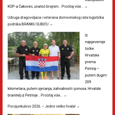
KOP-a Čakovec, unatoč brojnim…
Pročitaj više…
→
Udruga dragovoljaca i veterana domovinskog rata logistička
podrška BRANKU SUBIĆU
→
Iz
najsjevernije
točke
Hrvatske
prema
Petrinji –
putem dugim
209
kilometara, putem sjećanja, zahvalnosti i ponosa. Hrvatski
branitelj iz Petrinje…
Pročitaj više…
→
Porcijunkulovo 2026. – Jedno veliko hvala!
→