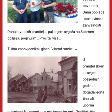
povodom
Dana pobjede
i domovinske
zahvalnosti i
Dana hrvatskih branitelja, paljenjem svijeća na Spomen-
obilježju poginulim…
Pročitaj više…
→
Tišina zapovjednika i glasni ‘vikend ratnici’
→
U
braniteljskom
se svijetu
posljednjih
godina
događa jedna
tiha, ali
uporna
promjena. Ne govori se o njoj javno, jer oni…
Pročitaj više…
→