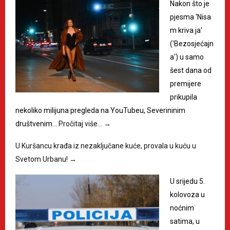
Nakon što je
pjesma 'Nisa
m kriva ja'
('Bezosjećajn
a') u samo
šest dana od
premijere
prikupila
nekoliko milijuna pregleda na YouTubeu, Severininim
društvenim…
Pročitaj više…
→
U Kuršancu krađa iz nezaključane kuće, provala u kuću u
Svetom Urbanu!
→
U srijedu 5.
kolovoza u
noćnim
satima, u