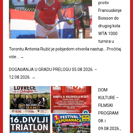
protiv
Francuskinje
Boisson do
drugog kola
WTA 1000
turnira u
Torontu Antonia Ružić je pobjedom otvorila nastup…
Pročitaj
više…
→
DOGAĐANJA U GRADU PRELOGU 05.08.2026. –
12.08.2026.
→
DOM
KULTURE –
FILMSKI
PROGRAM
08. i
09.08.2026.,