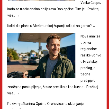
Velike Gospe,
kada se tradicionalno obilježava Dan općine. Tim je…
Pročitaj
više…
→
Koliki dio plaće u Međimurskoj županiji odlazi na gorivo?
→
Nova analiza
otkriva
regionalne
razlike Gorivo
u Hrvatskoj
prošlog je
tjedna
pretrpjelo
značajna poskupljenja, što se preslikalo i na kućne…
Pročitaj
više…
→
Poziv mještanima Općine Orehovica na uklanjanje