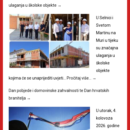
ulaganja u školske objekte
→
U Selnici i
Svetom
Martinu na
Muri u tijeku
su značajna
ulaganja u
školske
objekte
kojima će se unaprijediti uvjeti…
Pročitaj više…
→
Dan pobjede i domovinske zahvalnosti te Dan hrvatskih
branitelja
→
U utorak, 4.
kolovoza
2026. godine