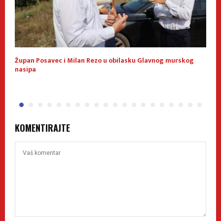
Župan Posavec i Milan Rezo u obilasku Glavnog murskog
K
nasipa
KOMENTIRAJTE