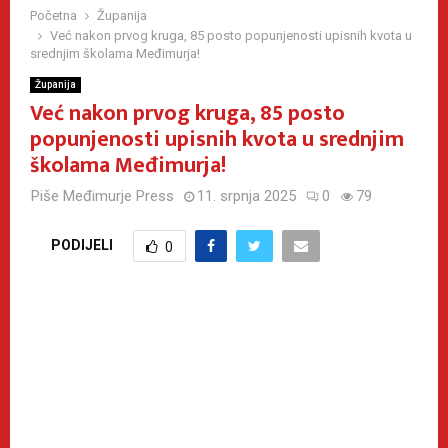
Početna
Županija
Već nakon prvog kruga, 85 posto popunjenosti upisnih kvota u
srednjim školama Međimurja!
Županija
Već nakon prvog kruga, 85 posto
popunjenosti upisnih kvota u srednjim
školama Međimurja!
Piše
Međimurje Press
11. srpnja 2025
0
79
PODIJELI
0