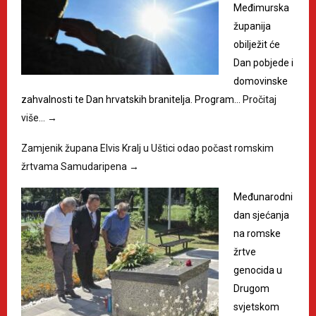
Međimurska
županija
obilježit će
Dan pobjede i
domovinske
zahvalnosti te Dan hrvatskih branitelja. Program…
Pročitaj
više…
→
Zamjenik župana Elvis Kralj u Uštici odao počast romskim
žrtvama Samudaripena
→
Međunarodni
dan sjećanja
na romske
žrtve
genocida u
Drugom
svjetskom