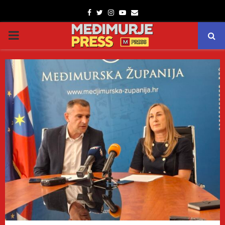
Facebook
Twitter
Instagram
Youtube
Email
PRIMARY
MENU