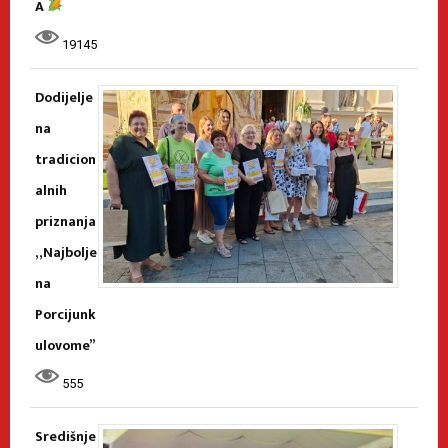
A
19145
Dodijelje
na
tradicion
alnih
priznanja
„Najbolje
na
Porcijunk
ulovome”
555
Središnje