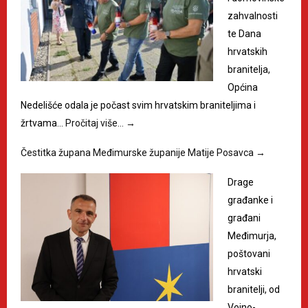
zahvalnosti
te Dana
hrvatskih
branitelja,
Općina
Nedelišće odala je počast svim hrvatskim braniteljima i
žrtvama…
Pročitaj više…
→
Čestitka župana Međimurske županije Matije Posavca
→
Drage
građanke i
građani
Međimurja,
poštovani
hrvatski
branitelji, od
Vojno-