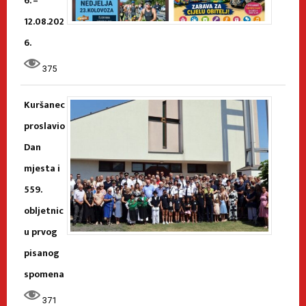
6. –
12.08.202
6.
375
Kuršanec
proslavio
Dan
mjesta i
559.
obljetnic
u prvog
pisanog
spomena
371