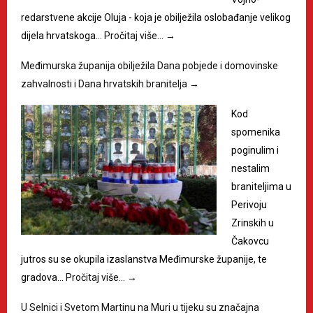
redarstvene akcije Oluja - koja je obilježila oslobađanje velikog
dijela hrvatskoga…
Pročitaj više…
→
Međimurska županija obilježila Dana pobjede i domovinske
zahvalnosti i Dana hrvatskih branitelja
→
Kod
spomenika
poginulim i
nestalim
braniteljima u
Perivoju
Zrinskih u
Čakovcu
jutros su se okupila izaslanstva Međimurske županije, te
gradova…
Pročitaj više…
→
U Selnici i Svetom Martinu na Muri u tijeku su značajna