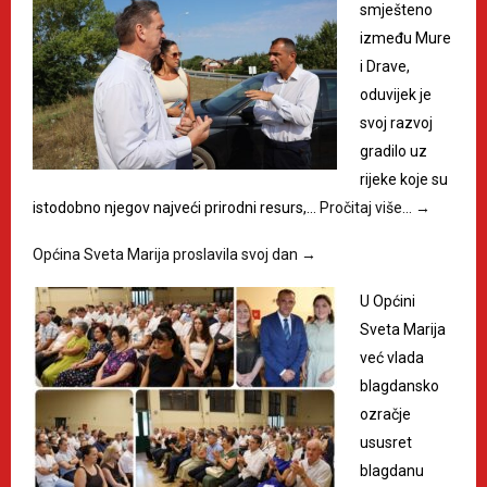
smješteno
između Mure
i Drave,
oduvijek je
svoj razvoj
gradilo uz
rijeke koje su
istodobno njegov najveći prirodni resurs,…
Pročitaj više…
→
Općina Sveta Marija proslavila svoj dan
→
U Općini
Sveta Marija
već vlada
blagdansko
ozračje
ususret
blagdanu