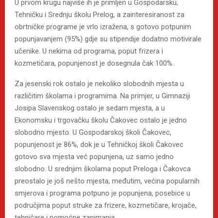
U prvom krugu najviše ih je primljen u Gospodarsku,
Tehničku i Srednju školu Prelog, a zainteresiranost za
obrtničke programe je vrlo izražena, s gotovo potpunim
popunjavanjem (95%) gdje su stipendije dodatno motivirale
učenike. U nekima od programa, poput frizera i
kozmetičara, popunjenost je dosegnula čak 100%.
Za jesenski rok ostalo je nekoliko slobodnih mjesta u
različitim školama i programima. Na primjer, u Gimnaziji
Josipa Slavenskog ostalo je sedam mjesta, a u
Ekonomsku i trgovačku školu Čakovec ostalo je jedno
slobodno mjesto. U Gospodarskoj školi Čakovec,
popunjenost je 86%, dok je u Tehničkoj školi Čakovec
gotovo sva mjesta već popunjena, uz samo jedno
slobodno. U srednjim školama poput Preloga i Čakovca
preostalo je još nešto mjesta, međutim, većina popularnih
smjerova i programa potpuno je popunjena, posebice u
područjima poput struke za frizere, kozmetičare, krojače,
tehničare i pomoćne zanimanja.