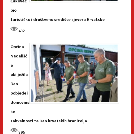
Čakovec
bio
turističko i društveno središte sjevera Hrvatske
432
Općina
Nedelišć
e
obilježila
Dan
pobjede i
domovins
ke
zahvalnosti te Dan hrvatskih branitelja
396