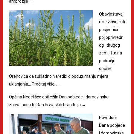
ambrozije
→
Obavještavaj
u se vlasnici ili
posjednici
poljoprivredn
og i drugog
zemljišta na
području
općine
Orehovica da sukladno Naredbi o poduzimanju mjera
uklanjanja…
Pročitaj više…
→
Općina Nedelišće obilježila Dan pobjede i domovinske
zahvalnosti te Dan hrvatskih branitelja
→
Povodom
Dana pobjede
i domovinske