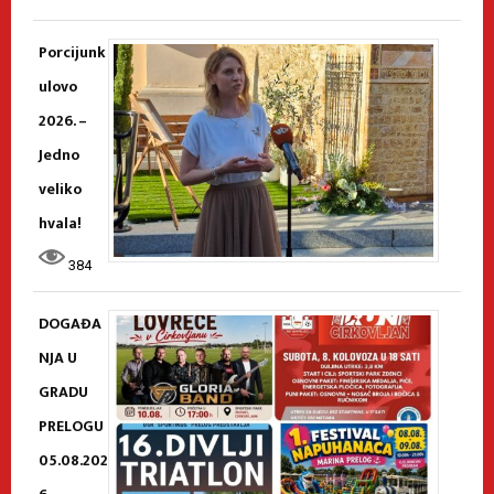
Porcijunk
ulovo
2026. –
Jedno
veliko
hvala!
384
DOGAĐA
NJA U
GRADU
PRELOGU
05.08.202