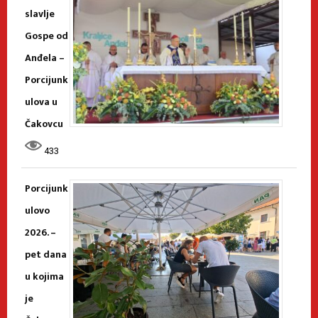
slavlje
Gospe od
Anđela –
Porcijunk
ulova u
Čakovcu
433
Porcijunk
ulovo
2026. –
pet dana
u kojima
je