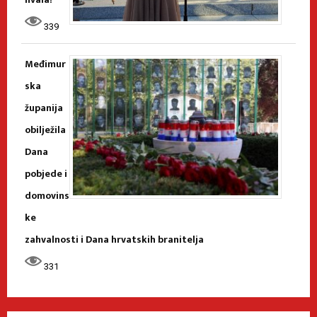
339
Međimur
ska
županija
obilježila
Dana
pobjede i
domovins
ke
zahvalnosti i Dana hrvatskih branitelja
331