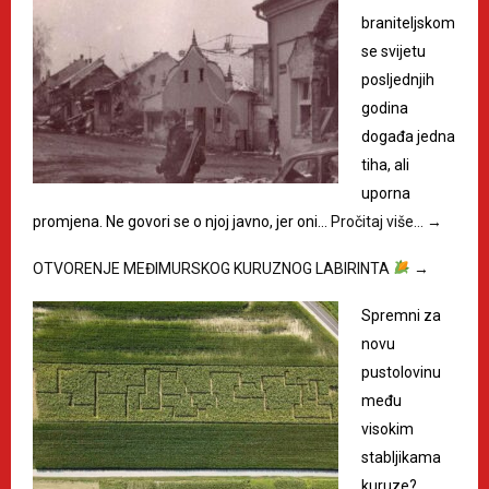
braniteljskom
se svijetu
posljednjih
godina
događa jedna
tiha, ali
uporna
promjena. Ne govori se o njoj javno, jer oni…
Pročitaj više…
→
OTVORENJE MEĐIMURSKOG KURUZNOG LABIRINTA
→
Spremni za
novu
pustolovinu
među
visokim
stabljikama
kuruze?