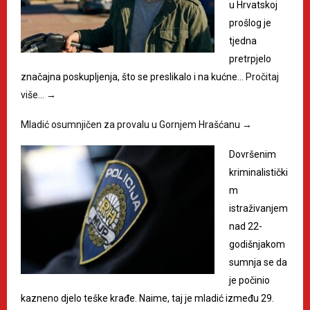
u Hrvatskoj
prošlog je
tjedna
pretrpjelo
značajna poskupljenja, što se preslikalo i na kućne…
Pročitaj
više…
→
Mladić osumnjičen za provalu u Gornjem Hrašćanu
→
Dovršenim
kriminalistički
m
istraživanjem
nad 22-
godišnjakom
sumnja se da
je počinio
kazneno djelo teške krađe. Naime, taj je mladić između 29.