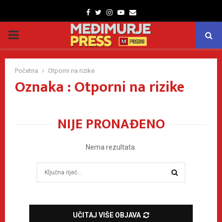
Facebook
Twitter
Instagram
Youtube
Email
PRIMARY
MENU
Početna
Otporni na rizike
Oznaka : Otporni na rizike
NIJE PRONAĐENO
Nema rezultata.
Search
for:
SEARCH
UČITAJ VIŠE OBJAVA