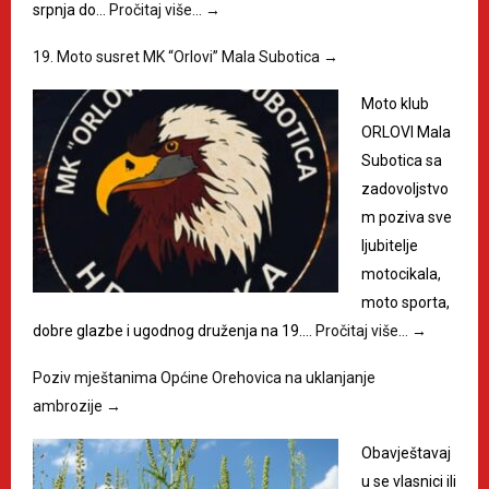
srpnja do…
Pročitaj više…
→
19. Moto susret MK “Orlovi” Mala Subotica
→
Moto klub
ORLOVI Mala
Subotica sa
zadovoljstvo
m poziva sve
ljubitelje
motocikala,
moto sporta,
dobre glazbe i ugodnog druženja na 19.…
Pročitaj više…
→
Poziv mještanima Općine Orehovica na uklanjanje
ambrozije
→
Obavještavaj
u se vlasnici ili