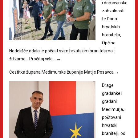
i domovinske
zahvalnosti
te Dana
hrvatskih
branitelja,
Općina
Nedelišće odala je počast svim hrvatskim braniteljima i
žrtvama…
Pročitaj više…
→
Čestitka župana Međimurske županije Matije Posavca
→
Drage
građanke i
građani
Međimurja,
poštovani
hrvatski
branitelji, od