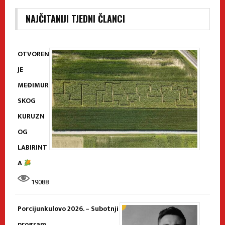
NAJČITANIJI TJEDNI ČLANCI
OTVOREN
JE
MEĐIMUR
SKOG
KURUZN
OG
LABIRINT
A
19088
Porcijunkulovo 2026. – Subotnji
program