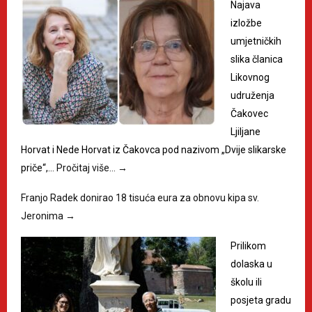
Najava
izložbe
umjetničkih
slika članica
Likovnog
udruženja
Čakovec
Ljiljane
Horvat i Nede Horvat iz Čakovca pod nazivom „Dvije slikarske
priče“,…
Pročitaj više…
→
Franjo Radek donirao 18 tisuća eura za obnovu kipa sv.
Jeronima
→
Prilikom
dolaska u
školu ili
posjeta gradu