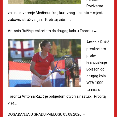
Pozivamo
vas na otvorenje Međimurskog kuruznog labirinta – mjesta
zabave, istraživanja i…
Pročitaj više…
→
Antonia Ružić preokretom do drugog kola u Torontu
→
Antonia Ružić
preokretom
protiv
Francuskinje
Boisson do
drugog kola
WTA 1000
turnira u
Torontu Antonia Ružić je pobjedom otvorila nastup…
Pročitaj
više…
→
DOGAĐANJA U GRADU PRELOGU 05.08.2026. –