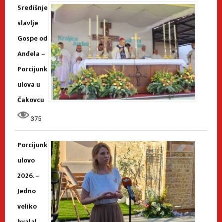
Središnje
slavlje
Gospe od
Anđela –
Porcijunk
ulova u
Čakovcu
375
Porcijunk
ulovo
2026. –
Jedno
veliko
hvala!