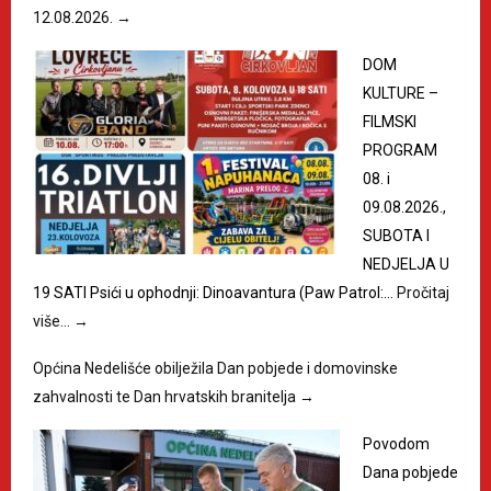
12.08.2026.
→
DOM
KULTURE –
FILMSKI
PROGRAM
08. i
09.08.2026.,
SUBOTA I
NEDJELJA U
19 SATI Psići u ophodnji: Dinoavantura (Paw Patrol:…
Pročitaj
više…
→
Općina Nedelišće obilježila Dan pobjede i domovinske
zahvalnosti te Dan hrvatskih branitelja
→
Povodom
Dana pobjede