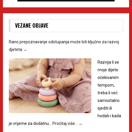
VEZANE OBJAVE
Rano prepoznavanje odstupanja može biti ključno za razvoj
djeteta
→
Razvija li se
moje dijete
očekivanim
tempom,
treba li već
samostalno
sjediti ili
hodati i kada
je vrijeme za dodatnu…
Pročitaj više…
→