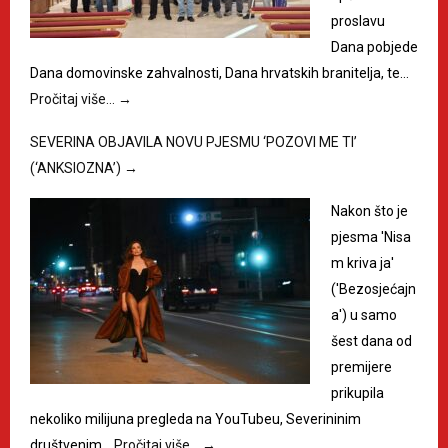
proslavu
Dana pobjede
Dana domovinske zahvalnosti, Dana hrvatskih branitelja, te…
Pročitaj više…
→
SEVERINA OBJAVILA NOVU PJESMU ‘POZOVI ME TI’
(‘ANKSIOZNA’)
→
Nakon što je
pjesma 'Nisa
m kriva ja'
('Bezosjećajn
a') u samo
šest dana od
premijere
prikupila
nekoliko milijuna pregleda na YouTubeu, Severininim
društvenim…
Pročitaj više…
→