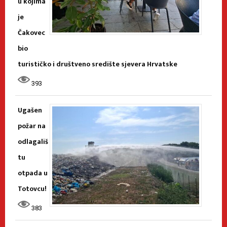
u kojima
je
Čakovec
bio
turističko i društveno središte sjevera Hrvatske
393
Ugašen
požar na
odlagališ
tu
otpada u
Totovcu!
383