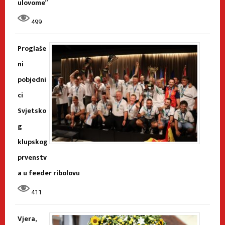
ulovome”
499
Proglaše
ni
pobjedni
ci
Svjetsko
g
klupskog
prvenstv
a u feeder ribolovu
411
Vjera,