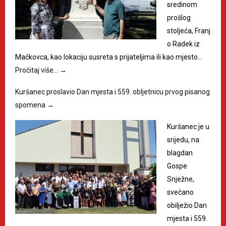
sredinom
prošlog
stoljeća, Franj
o Radek iz
Mačkovca, kao lokaciju susreta s prijateljima ili kao mjesto…
Pročitaj više…
→
Kuršanec proslavio Dan mjesta i 559. obljetnicu prvog pisanog
spomena
→
Kuršanec je u
srijedu, na
blagdan
Gospe
Snježne,
svečano
obilježio Dan
mjesta i 559.