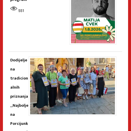
551
Dodijelje
na
tradicion
alnih
priznanja
„Najbolje
na
Porcijunk