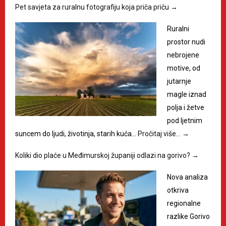
Pet savjeta za ruralnu fotografiju koja priča priču
→
Ruralni
prostor nudi
nebrojene
motive, od
jutarnje
magle iznad
polja i žetve
pod ljetnim
suncem do ljudi, životinja, starih kuća…
Pročitaj više…
→
Koliki dio plaće u Međimurskoj županiji odlazi na gorivo?
→
Nova analiza
otkriva
regionalne
razlike Gorivo