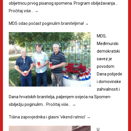
obljetnicu prvog pisanog spomena. Program obilježavanja…
Pročitaj više…
→
MDS odao počast poginulim braniteljima!
→
MDS,
Međimurski
demokratski
savez je
povodom
Dana pobjede
i domovinske
zahvalnosti i
Dana hrvatskih branitelja, paljenjem svijeća na Spomen-
obilježju poginulim…
Pročitaj više…
→
Tišina zapovjednika i glasni ‘vikend ratnici’
→
U