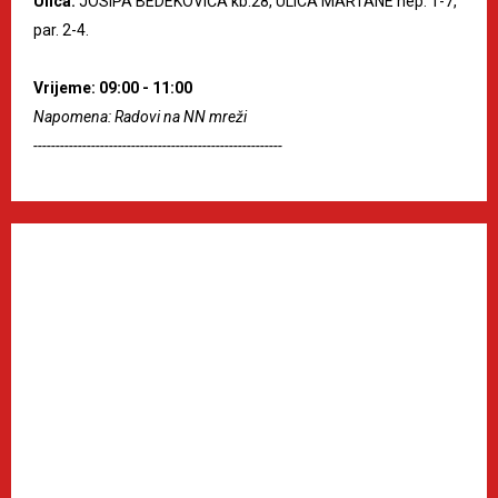
Ulica:
JOSIPA BEDEKOVIĆA kb.28, ULICA MARTANE nep. 1-7,
par. 2-4.
Vrijeme: 09:00 - 11:00
Napomena: Radovi na NN mreži
--------------------------------------------------------