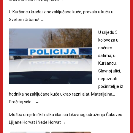
U Kuršancu krađa iz nezaključane kuće, provala u kuću u
Svetom Urbanu!
→
U srijedu 5.
kolovoza u
noćnim
satima, u
Kuršancu,
Glavnoj ulici,
nepoznati
počinitelj je iz
hodnika nezaključane kuće ukrao razni alat. Materijalna…
Pročitaj više…
→
Izložba umjetničkih slika članica Likovnog udruženja Čakovec
Ljiljane Horvat i Nede Horvat
→