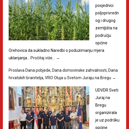
posjednici
poljoprivredn
og i drugog
zemljišta na
području
općine
Orehovica da sukladno Naredbi o poduzimanju mjera
uklanjanja…
Pročitaj više…
→
Proslava Dana pobjede, Dana domovinske zahvalnosti, Dana
hrvatskih branitelja, VRO Oluja u Svetom Juraju na Bregu
→
UDVDR Sveti
Juraj na
Bregu
organizirala
je uz podršku
općine