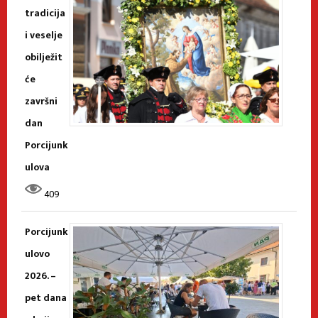
tradicija
i veselje
obilježit
će
završni
dan
Porcijunk
ulova
409
Porcijunk
ulovo
2026. –
pet dana