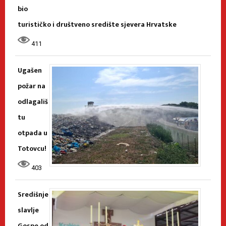
bio
turističko i društveno središte sjevera Hrvatske
411
Ugašen
požar na
odlagališ
tu
otpada u
Totovcu!
403
Središnje
slavlje
Gospe od