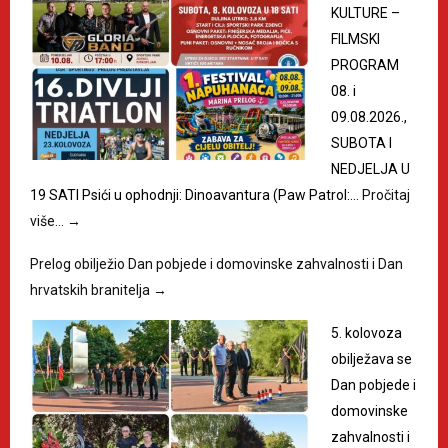
KULTURE –
FILMSKI
PROGRAM
08. i
09.08.2026.,
SUBOTA I
NEDJELJA U
19 SATI Psići u ophodnji: Dinoavantura (Paw Patrol:…
Pročitaj
više…
→
Prelog obilježio Dan pobjede i domovinske zahvalnosti i Dan
hrvatskih branitelja
→
5. kolovoza
obilježava se
Dan pobjede i
domovinske
zahvalnosti i