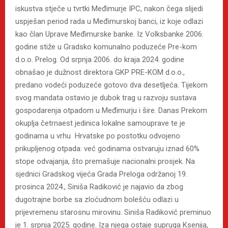
iskustva stječe u tvrtki Međimurje IPC, nakon čega slijedi
uspješan period rada u Međimurskoj banci, iz koje odlazi
kao član Uprave Međimurske banke. Iz Volksbanke 2006.
godine stiže u Gradsko komunalno poduzeće Pre-kom
d.o.o. Prelog. Od srpnja 2006. do kraja 2024. godine
obnašao je dužnost direktora GKP PRE-KOM d.o.o.,
predano vodeći poduzeće gotovo dva desetljeća. Tijekom
svog mandata ostavio je dubok trag u razvoju sustava
gospodarenja otpadom u Međimurju i šire. Danas Prekom
okuplja četrnaest jedinica lokalne samouprave te je
godinama u vrhu Hrvatske po postotku odvojeno
prikupljenog otpada: već godinama ostvaruju iznad 60%
stope odvajanja, što premašuje nacionalni prosjek. Na
sjednici Gradskog vijeća Grada Preloga održanoj 19.
prosinca 2024., Siniša Radiković je najavio da zbog
dugotrajne borbe sa zloćudnom bolešću odlazi u
prijevremenu starosnu mirovinu. Siniša Radiković preminuo
je 1. srpnja 2025. godine. Iza njega ostaje supruga Ksenija,