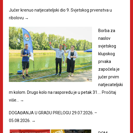
Jučer krenuo natjecateljski dio 9. Svjetskog prvenstva u
ribolovu
→
Borba za
naslov
svjetskog
klupskog
prvaka
započela je
jučer prvim
natjecateljski
m kolom. Drugo kolo na rasporedu je u petak 31.…
Pročitaj
više…
→
DOGAĐANJA U GRADU PRELOGU 29.07.2026. –
05.08.2026.
→