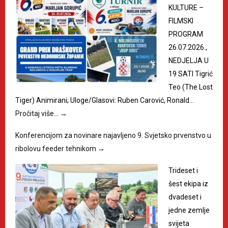
KULTURE –
FILMSKI
PROGRAM
26.07.2026.,
NEDJELJA U
19 SATI Tigrić
Teo (The Lost
Tiger) Animirani; Uloge/Glasovi: Ruben Carović, Ronald…
Pročitaj više…
→
Konferencijom za novinare najavljeno 9. Svjetsko prvenstvo u
ribolovu feeder tehnikom
→
Trideset i
šest ekipa iz
dvadeset i
jedne zemlje
svijeta