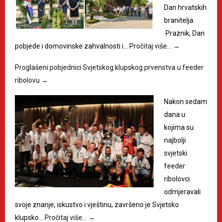
Dan hrvatskih
branitelja.
Praznik, Dan
pobjede i domovinske zahvalnosti i…
Pročitaj više…
→
Proglašeni pobjednici Svjetskog klupskog prvenstva u feeder
ribolovu
→
Nakon sedam
dana u
kojima su
najbolji
svjetski
feeder
ribolovci
odmjeravali
svoje znanje, iskustvo i vještinu, završeno je Svjetsko
klupsko…
Pročitaj više…
→