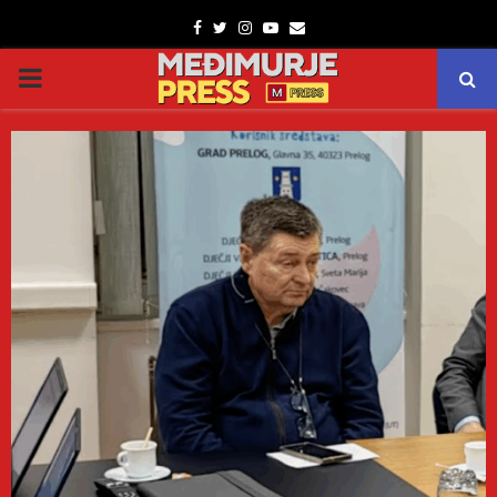
Facebook
Twitter
Instagram
Youtube
Email
PRIMARY
MENU