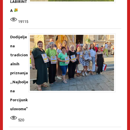
LABIRINT
A
19115
Dodijelje
na
tradicion
alnih
priznanja
„Najbolje
na
Porcijunk
ulovome”
520