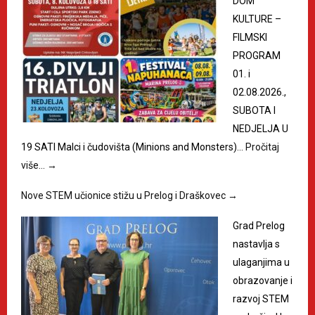
DOM
KULTURE –
FILMSKI
PROGRAM
01. i
02.08.2026.,
SUBOTA I
NEDJELJA U
19 SATI Malci i čudovišta (Minions and Monsters)…
Pročitaj
više…
→
Nove STEM učionice stižu u Prelog i Draškovec
→
Grad Prelog
nastavlja s
ulaganjima u
obrazovanje i
razvoj STEM