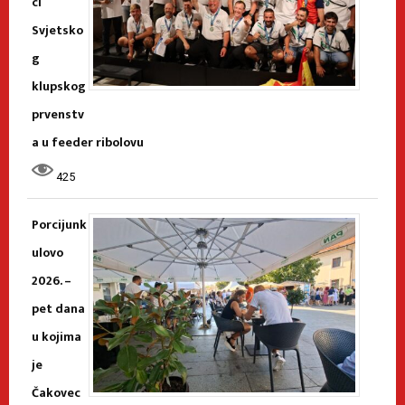
ci
Svjetsko
g
klupskog
prvenstv
a u feeder ribolovu
425
Porcijunk
ulovo
2026. –
pet dana
u kojima
je
Čakovec