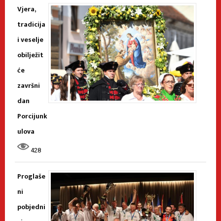
Vjera,
tradicija
i veselje
obilježit
će
završni
dan
Porcijunk
ulova
428
Proglaše
ni
pobjedni