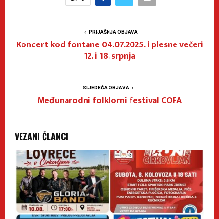
PRIJAŠNJA OBJAVA
Koncert kod fontane 04.07.2025. i plesne večeri
12. i 18. srpnja
SLJEDEĆA OBJAVA
Međunarodni folklorni festival COFA
VEZANI ČLANCI