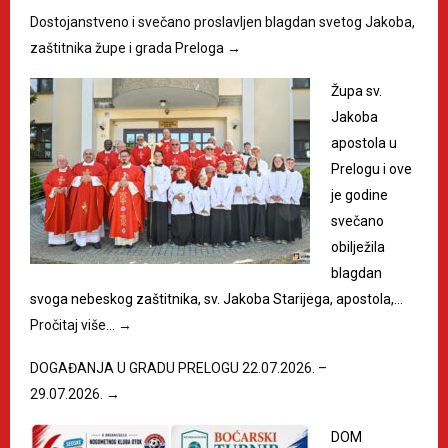
Dostojanstveno i svečano proslavljen blagdan svetog Jakoba,
zaštitnika župe i grada Preloga
→
Župa sv.
Jakoba
apostola u
Prelogu i ove
je godine
svečano
obilježila
blagdan
svoga nebeskog zaštitnika, sv. Jakoba Starijega, apostola,…
Pročitaj više…
→
DOGAĐANJA U GRADU PRELOGU 22.07.2026. –
29.07.2026.
→
DOM