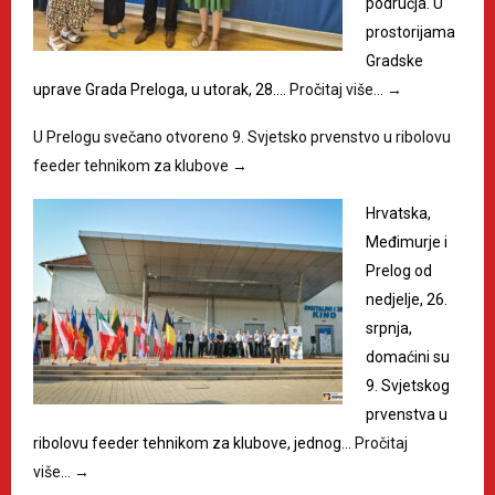
područja. U
prostorijama
Gradske
uprave Grada Preloga, u utorak, 28.…
Pročitaj više…
→
U Prelogu svečano otvoreno 9. Svjetsko prvenstvo u ribolovu
feeder tehnikom za klubove
→
Hrvatska,
Međimurje i
Prelog od
nedjelje, 26.
srpnja,
domaćini su
9. Svjetskog
prvenstva u
ribolovu feeder tehnikom za klubove, jednog…
Pročitaj
više…
→