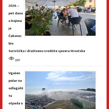
2026. –
pet dana
u kojima
je
Čakovec
bio
turističko i društveno središte sjevera Hrvatske
397
Ugašen
požar na
odlagališ
tu
otpada u