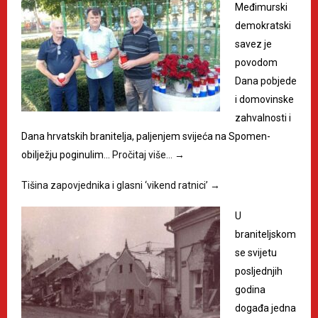
Međimurski
demokratski
savez je
povodom
Dana pobjede
i domovinske
zahvalnosti i
Dana hrvatskih branitelja, paljenjem svijeća na Spomen-
obilježju poginulim…
Pročitaj više…
→
Tišina zapovjednika i glasni ‘vikend ratnici’
→
U
braniteljskom
se svijetu
posljednjih
godina
događa jedna