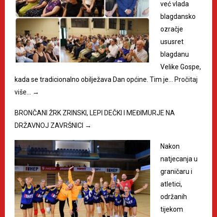
već vlada
blagdansko
ozračje
ususret
blagdanu
Velike Gospe,
kada se tradicionalno obilježava Dan općine. Tim je…
Pročitaj
više…
→
BRONČANI ŽRK ZRINSKI, LEPI DEČKI I MEĐIMURJE NA
DRŽAVNOJ ZAVRŠNICI
→
Nakon
natjecanja u
graničaru i
atletici,
održanih
tijekom