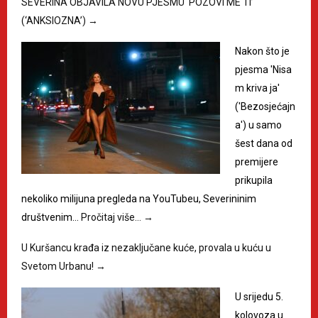
SEVERINA OBJAVILA NOVU PJESMU ‘POZOVI ME TI’
(‘ANKSIOZNA’)
→
Nakon što je
pjesma 'Nisa
m kriva ja'
('Bezosjećajn
a') u samo
šest dana od
premijere
prikupila
nekoliko milijuna pregleda na YouTubeu, Severininim
društvenim…
Pročitaj više…
→
U Kuršancu krađa iz nezaključane kuće, provala u kuću u
Svetom Urbanu!
→
U srijedu 5.
kolovoza u