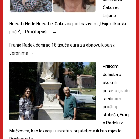
Čakovec
Ljiljane
Horvat i Nede Horvat iz Čakovca pod nazivom „Dvije slikarske
priče“,…
Pročitaj više…
→
Franjo Radek donirao 18 tisuća eura za obnovu kipa sv.
Jeronima
→
Prilikom
dolaska u
školu ili
posjeta gradu
sredinom
prošlog
stoljeća, Franj
o Radek iz
Mačkovca, kao lokaciju susreta s prijateljima ili kao mjesto…
Pročitaj više…
→