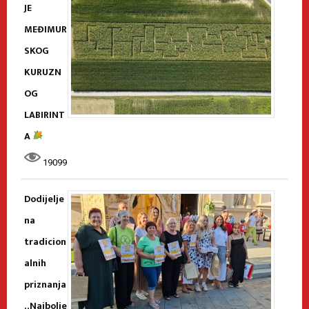
JE
MEĐIMUR
SKOG
KURUZN
OG
LABIRINT
A
19099
Dodijelje
na
tradicion
alnih
priznanja
„Najbolje