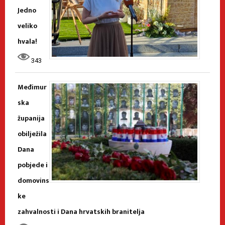
Jedno
veliko
hvala!
343
Međimur
ska
županija
obilježila
Dana
pobjede i
domovins
ke
zahvalnosti i Dana hrvatskih branitelja