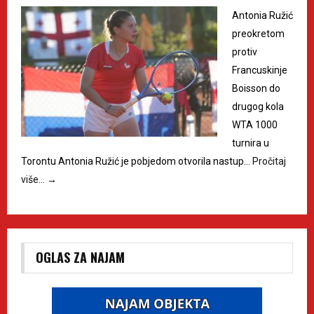
Antonia Ružić
preokretom
protiv
Francuskinje
Boisson do
drugog kola
WTA 1000
turnira u
Torontu Antonia Ružić je pobjedom otvorila nastup…
Pročitaj
više…
→
OGLAS ZA NAJAM