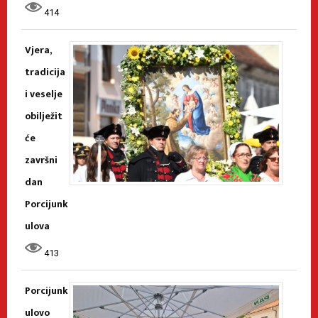
414
Vjera,
tradicija
i veselje
obilježit
će
završni
dan
Porcijunk
ulova
413
Porcijunk
ulovo