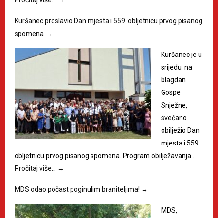
Kuršanec proslavio Dan mjesta i 559. obljetnicu prvog pisanog
spomena
→
Kuršanec je u
srijedu, na
blagdan
Gospe
Snježne,
svečano
obilježio Dan
mjesta i 559.
obljetnicu prvog pisanog spomena. Program obilježavanja…
Pročitaj više…
→
MDS odao počast poginulim braniteljima!
→
MDS,