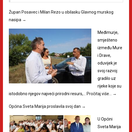
Župan Posavec i Milan Rezo u obilasku Glavnog murskog
nasipa
→
Međimurje,
smješteno
između Mure
i Drave,
oduvijek je
svoj razvoj
gradilo uz
rijeke koje su
istodobno njegov najveći prirodni resurs,…
Pročitaj više…
→
Općina Sveta Marija proslavila svoj dan
→
U Općini
Sveta Marija