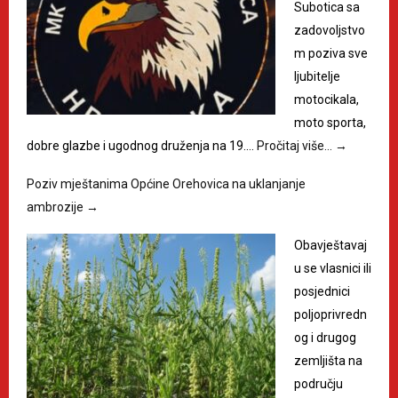
Subotica sa
zadovoljstvo
m poziva sve
ljubitelje
motocikala,
moto sporta,
dobre glazbe i ugodnog druženja na 19.…
Pročitaj više…
→
Poziv mještanima Općine Orehovica na uklanjanje
ambrozije
→
Obavještavaj
u se vlasnici ili
posjednici
poljoprivredn
og i drugog
zemljišta na
području