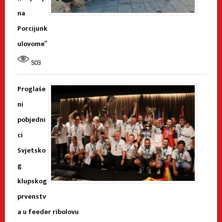
na
Porcijunk
ulovome”
503
Proglaše
ni
pobjedni
ci
Svjetsko
g
klupskog
prvenstv
a u feeder ribolovu