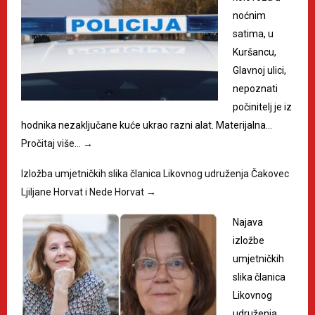
noćnim
satima, u
Kuršancu,
Glavnoj ulici,
nepoznati
počinitelj je iz
hodnika nezaključane kuće ukrao razni alat. Materijalna…
Pročitaj više…
→
Izložba umjetničkih slika članica Likovnog udruženja Čakovec
Ljiljane Horvat i Nede Horvat
→
Najava
izložbe
umjetničkih
slika članica
Likovnog
udruženja