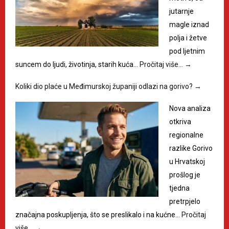
jutarnje
magle iznad
polja i žetve
pod ljetnim
suncem do ljudi, životinja, starih kuća…
Pročitaj više…
→
Koliki dio plaće u Međimurskoj županiji odlazi na gorivo?
→
Nova analiza
otkriva
regionalne
razlike Gorivo
u Hrvatskoj
prošlog je
tjedna
pretrpjelo
značajna poskupljenja, što se preslikalo i na kućne…
Pročitaj
više…
→