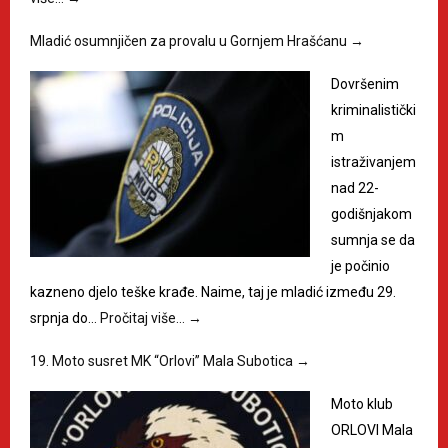
Mladić osumnjičen za provalu u Gornjem Hrašćanu
→
Dovršenim
kriminalistički
m
istraživanjem
nad 22-
godišnjakom
sumnja se da
je počinio
kazneno djelo teške krađe. Naime, taj je mladić između 29.
srpnja do…
Pročitaj više…
→
19. Moto susret MK “Orlovi” Mala Subotica
→
Moto klub
ORLOVI Mala