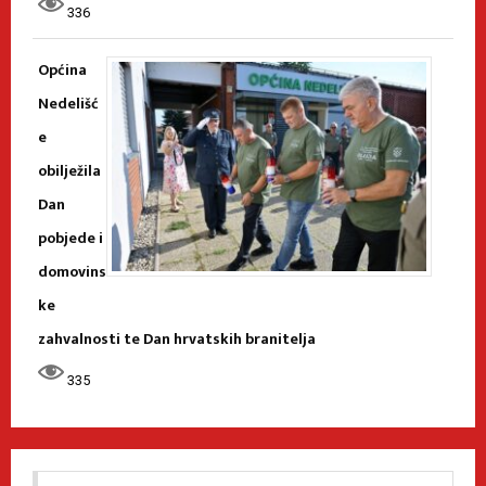
336
Općina
Nedelišć
e
obilježila
Dan
pobjede i
domovins
ke
zahvalnosti te Dan hrvatskih branitelja
335