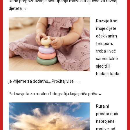
Rano prepoznavanje odstupanja može biti ključno za razvoj
djeteta
→
Razvija li se
moje dijete
očekivanim
tempom,
treba li već
samostalno
sjediti ili
hodati i kada
je vrijeme za dodatnu…
Pročitaj više…
→
Pet savjeta za ruralnu fotografiju koja priča priču
→
Ruralni
prostor nudi
nebrojene
motive, od