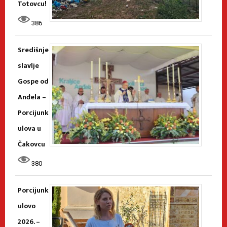
Totovcu!
386
Središnje
slavlje
Gospe od
Anđela –
Porcijunk
ulova u
Čakovcu
380
Porcijunk
ulovo
2026. –