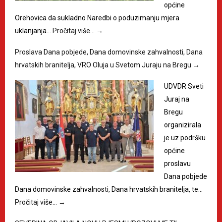
općine
Orehovica da sukladno Naredbi o poduzimanju mjera
uklanjanja…
Pročitaj više…
→
Proslava Dana pobjede, Dana domovinske zahvalnosti, Dana
hrvatskih branitelja, VRO Oluja u Svetom Juraju na Bregu
→
UDVDR Sveti
Juraj na
Bregu
organizirala
je uz podršku
općine
proslavu
Dana pobjede
Dana domovinske zahvalnosti, Dana hrvatskih branitelja, te…
Pročitaj više…
→