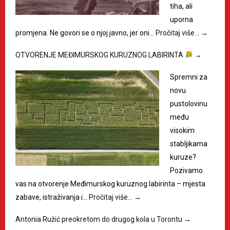
tiha, ali
uporna
promjena. Ne govori se o njoj javno, jer oni…
Pročitaj više…
→
OTVORENJE MEĐIMURSKOG KURUZNOG LABIRINTA
→
Spremni za
novu
pustolovinu
među
visokim
stabljikama
kuruze?
Pozivamo
vas na otvorenje Međimurskog kuruznog labirinta – mjesta
zabave, istraživanja i…
Pročitaj više…
→
Antonia Ružić preokretom do drugog kola u Torontu
→