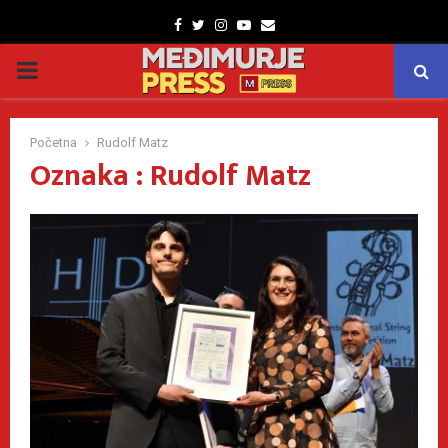
Facebook
Twitter
Instagram
Youtube
Email
PRIMARY
MENU
Početna
Rudolf Matz
Oznaka : Rudolf Matz