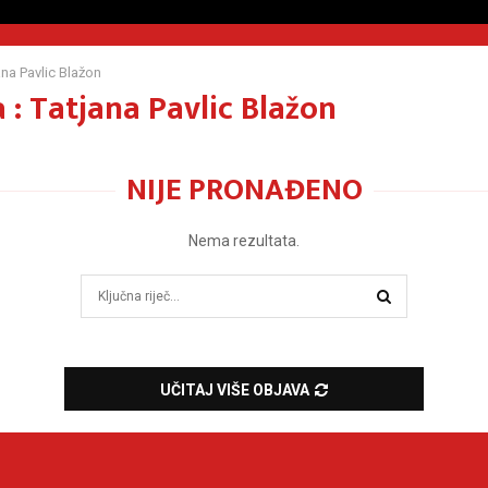
ana Pavlic Blažon
 : Tatjana Pavlic Blažon
NIJE PRONAĐENO
Nema rezultata.
Search
for:
SEARCH
UČITAJ VIŠE OBJAVA