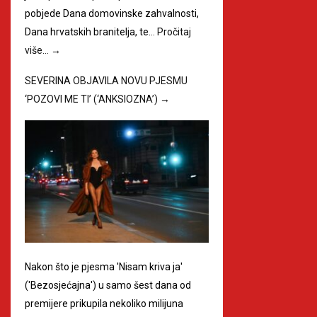
pobjede Dana domovinske zahvalnosti,
Dana hrvatskih branitelja, te…
Pročitaj
više…
→
SEVERINA OBJAVILA NOVU PJESMU
‘POZOVI ME TI’ (‘ANKSIOZNA’)
→
Nakon što je pjesma 'Nisam kriva ja'
('Bezosjećajna') u samo šest dana od
premijere prikupila nekoliko milijuna