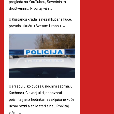
pregleda na YouTubeu, Severininim
društvenim…
Pročitaj više…
→
U Kuršancu krađa iz nezaključane kuće,
provala u kuću u Svetom Urbanu!
→
U srijedu 5. kolovoza u noćnim satima, u
Kuršancu, Glavnoj ulici, nepoznati
počinitelj je iz hodnika nezaključane kuće
ukrao razni alat. Materijalna…
Pročitaj
više…
→