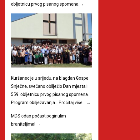
obljetnicu prvog pisanog spomena
→
Kuršanec je u srijedu, na blagdan Gospe
Snježne, svečano obilježio Dan mjesta i
559. obljetnicu prvog pisanog spomena.
Program obilježavanja…
Pročitaj više…
→
MDS odao počast poginulim
braniteljima!
→