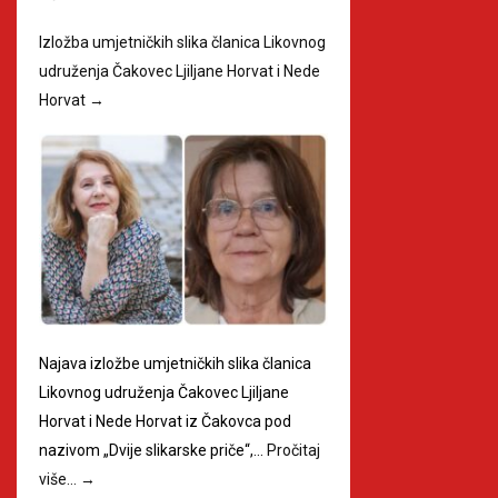
Izložba umjetničkih slika članica Likovnog
udruženja Čakovec Ljiljane Horvat i Nede
Horvat
→
Najava izložbe umjetničkih slika članica
Likovnog udruženja Čakovec Ljiljane
Horvat i Nede Horvat iz Čakovca pod
nazivom „Dvije slikarske priče“,…
Pročitaj
više…
→