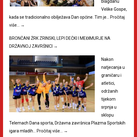
blagdanu
Velike Gospe,
kada se tradicionalno obilježava Dan općine. Tim je…
Pročitaj
više…
→
BRONČANI ŽRK ZRINSKI, LEPI DEČKI I MEĐIMURJE NA
DRŽAVNOJ ZAVRŠNICI
→
Nakon
natjecanja u
graničaru i
atletici,
održanih
tijekom
srpnja u
sklopu
Telemach Dana sporta, Državna završnica Plazma Sportskih
igara mladih…
Pročitaj više…
→