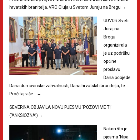
hrvatskih branitelja, VRO Oluja u Svetom Juraju na Bregu
→
UDVDR Sveti
Juraj na
Bregu
organizirala
je uz podršku
općine
proslavu
Dana pobjede
Dana domovinske zahvalnosti, Dana hrvatskih branitelja, te…
Pročitaj više…
→
SEVERINA OBJAVILA NOVU PJESMU ‘POZOVI ME TI’
(‘ANKSIOZNA’)
→
Nakon što je
pjesma 'Nisa