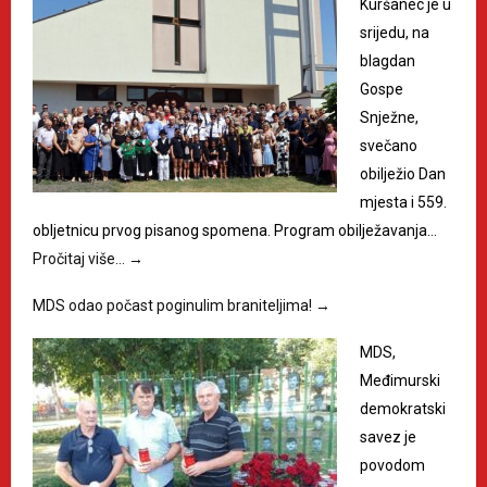
Kuršanec je u
srijedu, na
blagdan
Gospe
Snježne,
svečano
obilježio Dan
mjesta i 559.
obljetnicu prvog pisanog spomena. Program obilježavanja…
Pročitaj više…
→
MDS odao počast poginulim braniteljima!
→
MDS,
Međimurski
demokratski
savez je
povodom