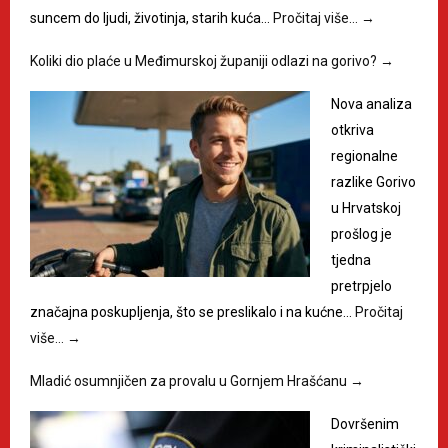
suncem do ljudi, životinja, starih kuća…
Pročitaj više…
→
Koliki dio plaće u Međimurskoj županiji odlazi na gorivo?
→
Nova analiza
otkriva
regionalne
razlike Gorivo
u Hrvatskoj
prošlog je
tjedna
pretrpjelo
značajna poskupljenja, što se preslikalo i na kućne…
Pročitaj
više…
→
Mladić osumnjičen za provalu u Gornjem Hrašćanu
→
Dovršenim