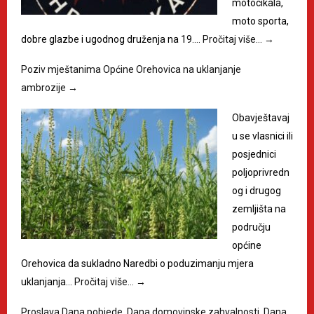
motocikala,
moto sporta,
dobre glazbe i ugodnog druženja na 19.…
Pročitaj više…
→
Poziv mještanima Općine Orehovica na uklanjanje
ambrozije
→
Obavještavaj
u se vlasnici ili
posjednici
poljoprivredn
og i drugog
zemljišta na
području
općine
Orehovica da sukladno Naredbi o poduzimanju mjera
uklanjanja…
Pročitaj više…
→
Proslava Dana pobjede, Dana domovinske zahvalnosti, Dana