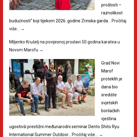
prošlosti –
raznolikost
budućnosti“ koji tijekom 2026. godine Zrinska garda…
Pročitaj
više…
→
Miljenko Krušelj na povijesnoj proslavi 50 godina karatea u
Novom Marofu
→
Grad Novi
Marof
proteklih je
dana bio
središte
svjetskih
borilačkih
vještina
ugostivši prestižni međunarodni seminar Dento Shito Ryu
International Summer Outdoor…
Pročitaj više…
→