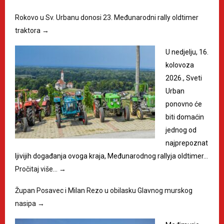
Rokovo u Sv. Urbanu donosi 23. Međunarodni rally oldtimer
traktora
→
U nedjelju, 16.
kolovoza
2026., Sveti
Urban
ponovno će
biti domaćin
jednog od
najprepoznat
ljivijih događanja ovoga kraja, Međunarodnog rallyja oldtimer…
Pročitaj više…
→
Župan Posavec i Milan Rezo u obilasku Glavnog murskog
nasipa
→