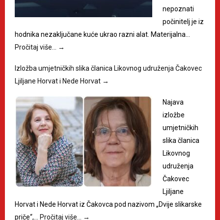
nepoznati
počinitelj je iz
hodnika nezaključane kuće ukrao razni alat. Materijalna…
Pročitaj više…
→
Izložba umjetničkih slika članica Likovnog udruženja Čakovec
Ljiljane Horvat i Nede Horvat
→
Najava
izložbe
umjetničkih
slika članica
Likovnog
udruženja
Čakovec
Ljiljane
Horvat i Nede Horvat iz Čakovca pod nazivom „Dvije slikarske
priče“,…
Pročitaj više…
→