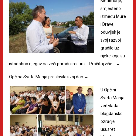
Međimurje,
smješteno
između Mure
i Drave,
oduvijek je
svoj razvoj
gradilo uz
rijeke koje su
istodobno njegov najveći prirodni resurs,…
Pročitaj više…
→
Općina Sveta Marija proslavila svoj dan
→
U Općini
Sveta Marija
već vlada
blagdansko
ozračje
ususret