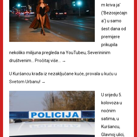
m kriva ja'
('Bezosjećajn
a') u samo
šest dana od
premijere
prikupila
nekoliko milijuna pregleda na YouTubeu, Severininim
društvenim…
Pročitaj više…
→
U Kuršancu krađa iz nezaključane kuće, provala u kuću u
Svetom Urbanu!
→
U srijedu 5.
kolovoza u
noćnim
satima, u
Kuršancu,
Glavnoj ulici,