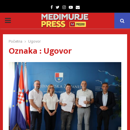
Facebook
Twitter
Instagram
Youtube
Email
PRIMARY
MENU
Početna
Ugovor
Oznaka : Ugovor