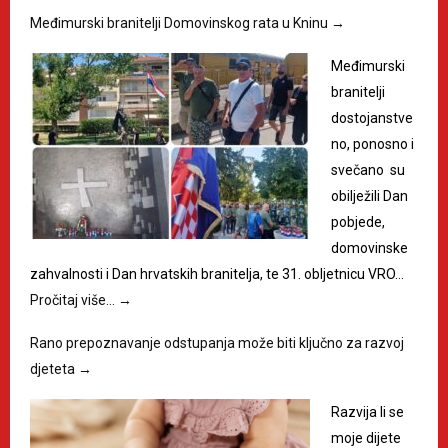
Međimurski branitelji Domovinskog rata u Kninu
→
Međimurski
branitelji
dostojanstve
no, ponosno i
svečano su
obilježili Dan
pobjede,
domovinske
zahvalnosti i Dan hrvatskih branitelja, te 31. obljetnicu VRO…
Pročitaj više…
→
Rano prepoznavanje odstupanja može biti ključno za razvoj
djeteta
→
Razvija li se
moje dijete