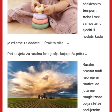
očekivanim
tempom,
treba li već
samostalno
sjediti ili
hodati i kada
je vrijeme za dodatnu…
Pročitaj više…
→
Pet savjeta za ruralnu fotografiju koja priča priču
→
Ruralni
prostor nudi
nebrojene
motive, od
jutarnje
magle iznad
polja i žetve
pod ljetnim