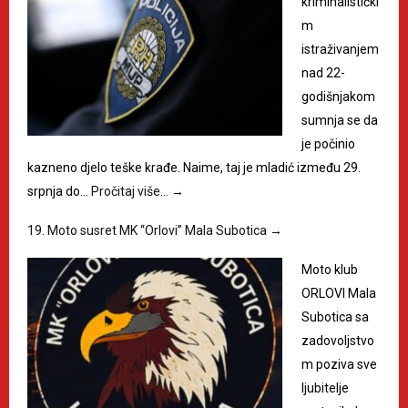
kriminalistički
m
istraživanjem
nad 22-
godišnjakom
sumnja se da
je počinio
kazneno djelo teške krađe. Naime, taj je mladić između 29.
srpnja do…
Pročitaj više…
→
19. Moto susret MK “Orlovi” Mala Subotica
→
Moto klub
ORLOVI Mala
Subotica sa
zadovoljstvo
m poziva sve
ljubitelje