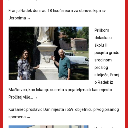
Franjo Radek donirao 18 tisuća eura za obnovu kipa sv.
Jeronima
→
Prilikom
dolaska u
školu ili
posjeta gradu
sredinom
prošlog
stoljeća, Franj
o Radek iz
Mačkovca, kao lokaciju susreta s prijateljima ili kao mjesto…
Pročitaj više…
→
Kuršanec proslavio Dan mjesta i 559. obljetnicu prvog pisanog
spomena
→