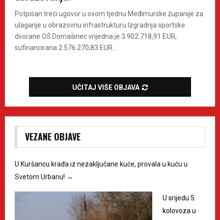
Potpisan treći ugovor u ovom tjednu Međimurske županije za
ulaganje u obrazovnu infrastrukturu Izgradnja sportske
dvorane OŠ Domašinec vrijedna je 3.902.718,91 EUR,
sufinancirana 2.576.270,83 EUR...
UČITAJ VIŠE OBJAVA
VEZANE OBJAVE
U Kuršancu krađa iz nezaključane kuće, provala u kuću u
Svetom Urbanu!
→
U srijedu 5.
kolovoza u