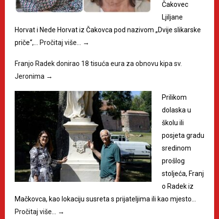
Čakovec
Ljiljane
Horvat i Nede Horvat iz Čakovca pod nazivom „Dvije slikarske
priče“,…
Pročitaj više…
→
Franjo Radek donirao 18 tisuća eura za obnovu kipa sv.
Jeronima
→
Prilikom
dolaska u
školu ili
posjeta gradu
sredinom
prošlog
stoljeća, Franj
o Radek iz
Mačkovca, kao lokaciju susreta s prijateljima ili kao mjesto…
Pročitaj više…
→