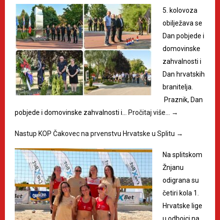
5. kolovoza
obilježava se
Dan pobjede i
domovinske
zahvalnosti i
Dan hrvatskih
branitelja.
Praznik, Dan
pobjede i domovinske zahvalnosti i…
Pročitaj više…
→
Nastup KOP Čakovec na prvenstvu Hrvatske u Splitu
→
Na splitskom
Žnjanu
odigrana su
četiri kola 1.
Hrvatske lige
u odbojci na