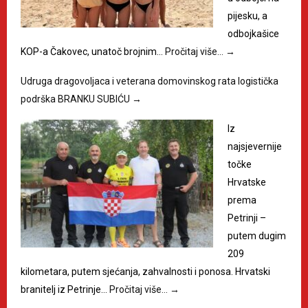
pijesku, a
odbojkašice
KOP-a Čakovec, unatoč brojnim…
Pročitaj više…
→
Udruga dragovoljaca i veterana domovinskog rata logistička
podrška BRANKU SUBIĆU
→
Iz
najsjevernije
točke
Hrvatske
prema
Petrinji –
putem dugim
209
kilometara, putem sjećanja, zahvalnosti i ponosa. Hrvatski
branitelj iz Petrinje…
Pročitaj više…
→