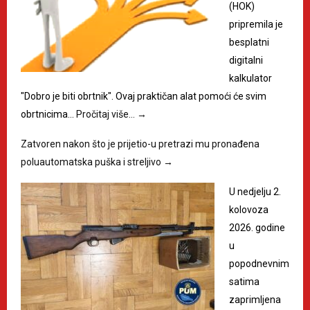
(HOK)
pripremila je
besplatni
digitalni
kalkulator
"Dobro je biti obrtnik". Ovaj praktičan alat pomoći će svim
obrtnicima…
Pročitaj više…
→
Zatvoren nakon što je prijetio-u pretrazi mu pronađena
poluautomatska puška i streljivo
→
U nedjelju 2.
kolovoza
2026. godine
u
popodnevnim
satima
zaprimljena