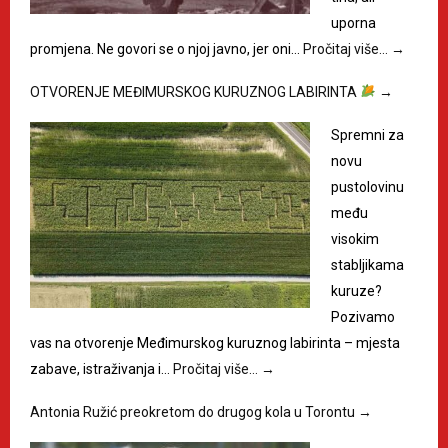
uporna
promjena. Ne govori se o njoj javno, jer oni…
Pročitaj više…
→
OTVORENJE MEĐIMURSKOG KURUZNOG LABIRINTA
→
Spremni za
novu
pustolovinu
među
visokim
stabljikama
kuruze?
Pozivamo
vas na otvorenje Međimurskog kuruznog labirinta – mjesta
zabave, istraživanja i…
Pročitaj više…
→
Antonia Ružić preokretom do drugog kola u Torontu
→