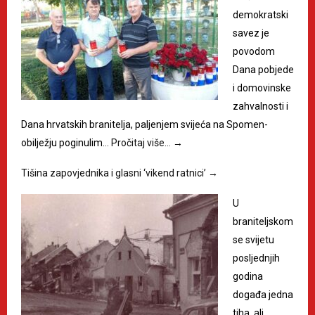
demokratski
savez je
povodom
Dana pobjede
i domovinske
zahvalnosti i
Dana hrvatskih branitelja, paljenjem svijeća na Spomen-
obilježju poginulim…
Pročitaj više…
→
Tišina zapovjednika i glasni ‘vikend ratnici’
→
U
braniteljskom
se svijetu
posljednjih
godina
događa jedna
tiha, ali