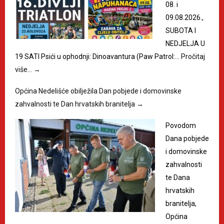
08. i
09.08.2026.,
SUBOTA I
NEDJELJA U
19 SATI Psići u ophodnji: Dinoavantura (Paw Patrol:…
Pročitaj
više…
→
Općina Nedelišće obilježila Dan pobjede i domovinske
zahvalnosti te Dan hrvatskih branitelja
→
Povodom
Dana pobjede
i domovinske
zahvalnosti
te Dana
hrvatskih
branitelja,
Općina