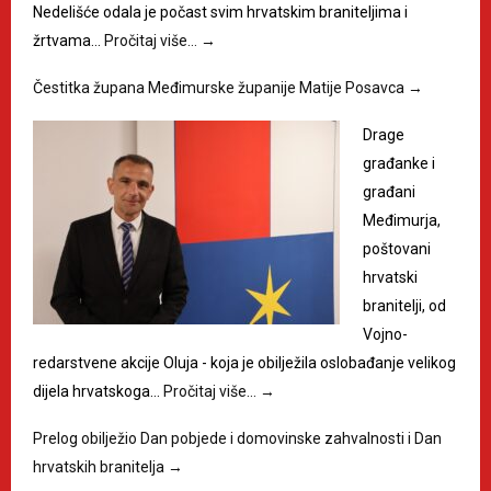
Nedelišće odala je počast svim hrvatskim braniteljima i
žrtvama…
Pročitaj više…
→
Čestitka župana Međimurske županije Matije Posavca
→
Drage
građanke i
građani
Međimurja,
poštovani
hrvatski
branitelji, od
Vojno-
redarstvene akcije Oluja - koja je obilježila oslobađanje velikog
dijela hrvatskoga…
Pročitaj više…
→
Prelog obilježio Dan pobjede i domovinske zahvalnosti i Dan
hrvatskih branitelja
→