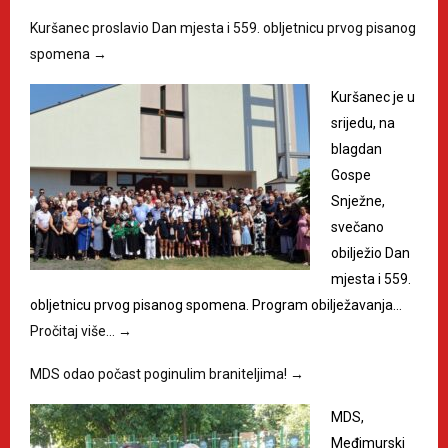
Kuršanec proslavio Dan mjesta i 559. obljetnicu prvog pisanog
spomena
→
Kuršanec je u
srijedu, na
blagdan
Gospe
Snježne,
svečano
obilježio Dan
mjesta i 559.
obljetnicu prvog pisanog spomena. Program obilježavanja…
Pročitaj više…
→
MDS odao počast poginulim braniteljima!
→
MDS,
Međimurski