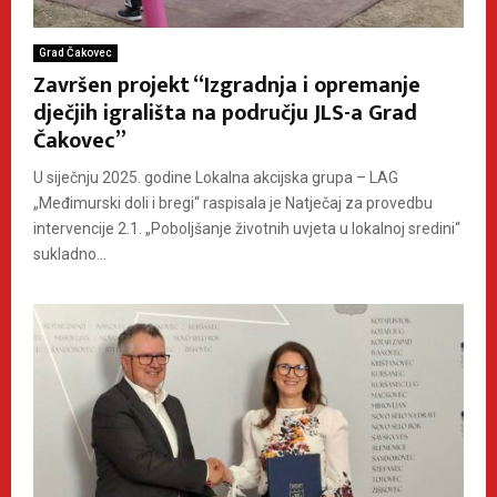
Grad Čakovec
Završen projekt “Izgradnja i opremanje
dječjih igrališta na području JLS-a Grad
Čakovec”
U siječnju 2025. godine Lokalna akcijska grupa – LAG
„Međimurski doli i bregi“ raspisala je Natječaj za provedbu
intervencije 2.1. „Poboljšanje životnih uvjeta u lokalnoj sredini“
sukladno...