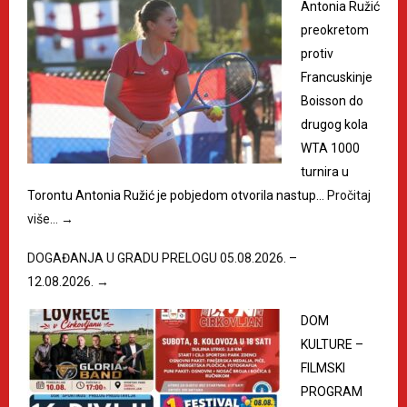
Antonia Ružić
preokretom
protiv
Francuskinje
Boisson do
drugog kola
WTA 1000
turnira u
Torontu Antonia Ružić je pobjedom otvorila nastup…
Pročitaj
više…
→
DOGAĐANJA U GRADU PRELOGU 05.08.2026. –
12.08.2026.
→
DOM
KULTURE –
FILMSKI
PROGRAM