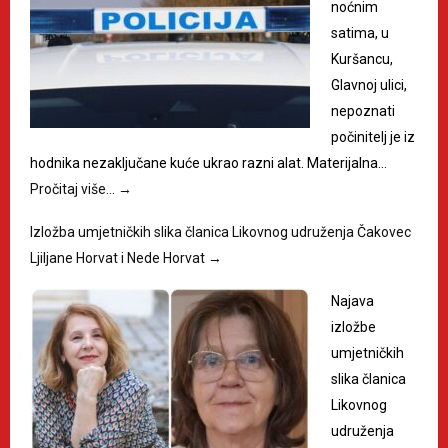
noćnim
satima, u
Kuršancu,
Glavnoj ulici,
nepoznati
počinitelj je iz
hodnika nezaključane kuće ukrao razni alat. Materijalna…
Pročitaj više…
→
Izložba umjetničkih slika članica Likovnog udruženja Čakovec
Ljiljane Horvat i Nede Horvat
→
Najava
izložbe
umjetničkih
slika članica
Likovnog
udruženja