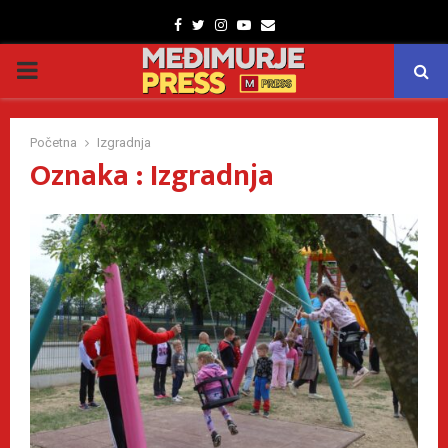
Facebook
Twitter
Instagram
Youtube
Email
PRIMARY
MENU
Početna
Izgradnja
Oznaka : Izgradnja