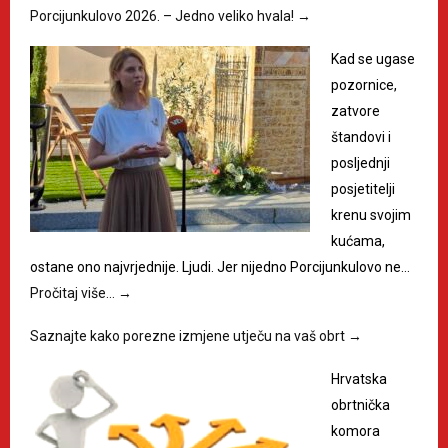
Porcijunkulovo 2026. – Jedno veliko hvala!
→
Kad se ugase
pozornice,
zatvore
štandovi i
posljednji
posjetitelji
krenu svojim
kućama,
ostane ono najvrjednije. Ljudi. Jer nijedno Porcijunkulovo ne…
Pročitaj više…
→
Saznajte kako porezne izmjene utječu na vaš obrt
→
Hrvatska
obrtnička
komora