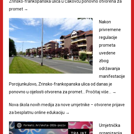
Zrinsko-frankopanska ulica u Čakovcu ponovno otvorena za
promet
→
Nakon
privremene
regulacije
prometa
uvedene
zbog
održavanja
manifestacije
Porcijunkulovo, Zrinsko-frankopanska ulica od danas je
ponovno u cijelosti otvorena za promet…
Pročitaj više…
→
Nova škola novih medija za nove umjetnike – otvorene prijave
za besplatnu online edukaciju
→
Umjetnička
organizacija