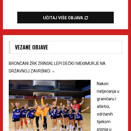
UČITAJ VIŠE OBJAVA
VEZANE OBJAVE
BRONČANI ŽRK ZRINSKI, LEPI DEČKI I MEĐIMURJE NA
DRŽAVNOJ ZAVRŠNICI
→
Nakon
natjecanja u
graničaru i
atletici,
održanih
tijekom
srpnja u