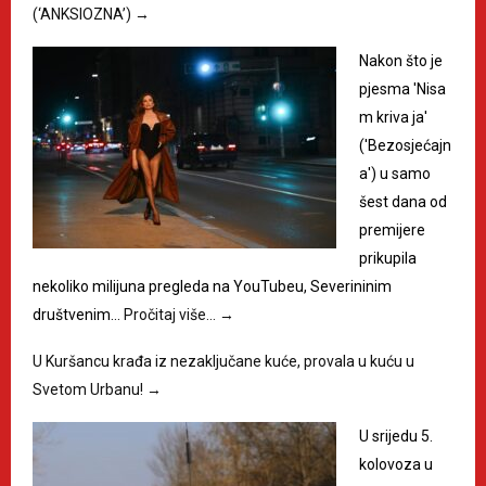
(‘ANKSIOZNA’)
→
Nakon što je
pjesma 'Nisa
m kriva ja'
('Bezosjećajn
a') u samo
šest dana od
premijere
prikupila
nekoliko milijuna pregleda na YouTubeu, Severininim
društvenim…
Pročitaj više…
→
U Kuršancu krađa iz nezaključane kuće, provala u kuću u
Svetom Urbanu!
→
U srijedu 5.
kolovoza u