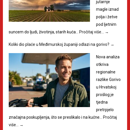
jutarnje
magle iznad
polja i žetve
pod ljetnim
suncem do ljudi, životinja, starih kuća…
Pročitaj više…
→
Koliki dio plaće u Međimurskoj županiji odlazi na gorivo?
→
Nova analiza
otkriva
regionalne
razlike Gorivo
u Hrvatskoj
prošlog je
tjedna
pretrpjelo
značajna poskupljenja, što se preslikalo i na kućne…
Pročitaj
više…
→