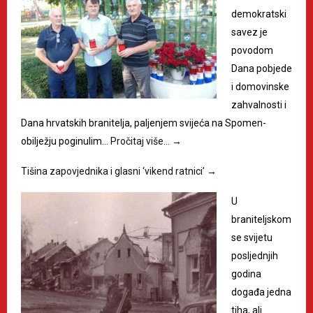
demokratski
savez je
povodom
Dana pobjede
i domovinske
zahvalnosti i
Dana hrvatskih branitelja, paljenjem svijeća na Spomen-
obilježju poginulim…
Pročitaj više…
→
Tišina zapovjednika i glasni ‘vikend ratnici’
→
U
braniteljskom
se svijetu
posljednjih
godina
događa jedna
tiha, ali