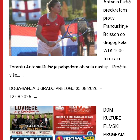
Antonia Ružić
preokretom
protiv
Francuskinje
Boisson do
drugog kola
WTA 1000
turnira u
Torontu Antonia Ružić je pobjedom otvorila nastup…
Pročitaj
više…
→
DOGAĐANJA U GRADU PRELOGU 05.08.2026. –
12.08.2026.
→
DOM
KULTURE –
FILMSKI
PROGRAM