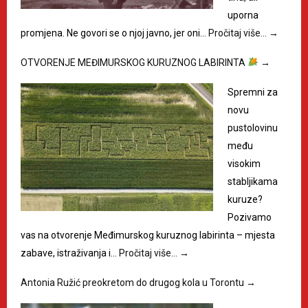
uporna
promjena. Ne govori se o njoj javno, jer oni…
Pročitaj više…
→
OTVORENJE MEĐIMURSKOG KURUZNOG LABIRINTA
→
Spremni za
novu
pustolovinu
među
visokim
stabljikama
kuruze?
Pozivamo
vas na otvorenje Međimurskog kuruznog labirinta – mjesta
zabave, istraživanja i…
Pročitaj više…
→
Antonia Ružić preokretom do drugog kola u Torontu
→