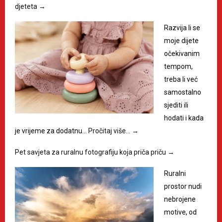
djeteta
→
Razvija li se
moje dijete
očekivanim
tempom,
treba li već
samostalno
sjediti ili
hodati i kada
je vrijeme za dodatnu…
Pročitaj više…
→
Pet savjeta za ruralnu fotografiju koja priča priču
→
Ruralni
prostor nudi
nebrojene
motive, od