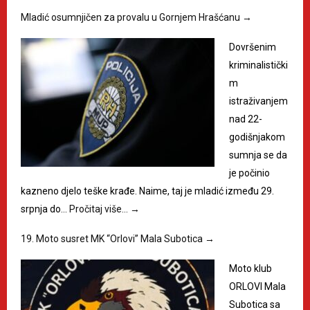
Mladić osumnjičen za provalu u Gornjem Hrašćanu
→
Dovršenim
kriminalistički
m
istraživanjem
nad 22-
godišnjakom
sumnja se da
je počinio
kazneno djelo teške krađe. Naime, taj je mladić između 29.
srpnja do…
Pročitaj više…
→
19. Moto susret MK “Orlovi” Mala Subotica
→
Moto klub
ORLOVI Mala
Subotica sa