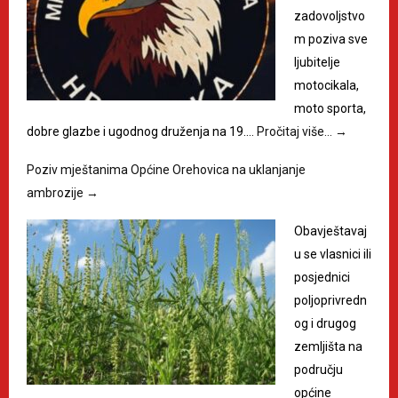
zadovoljstvo
m poziva sve
ljubitelje
motocikala,
moto sporta,
dobre glazbe i ugodnog druženja na 19.…
Pročitaj više…
→
Poziv mještanima Općine Orehovica na uklanjanje
ambrozije
→
Obavještavaj
u se vlasnici ili
posjednici
poljoprivredn
og i drugog
zemljišta na
području
općine