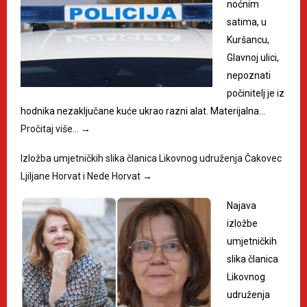
noćnim
satima, u
Kuršancu,
Glavnoj ulici,
nepoznati
počinitelj je iz
hodnika nezaključane kuće ukrao razni alat. Materijalna…
Pročitaj više…
→
Izložba umjetničkih slika članica Likovnog udruženja Čakovec
Ljiljane Horvat i Nede Horvat
→
Najava
izložbe
umjetničkih
slika članica
Likovnog
udruženja