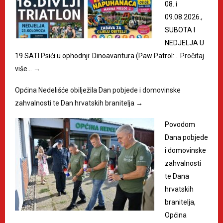
08. i
09.08.2026.,
SUBOTA I
NEDJELJA U
19 SATI Psići u ophodnji: Dinoavantura (Paw Patrol:…
Pročitaj
više…
→
Općina Nedelišće obilježila Dan pobjede i domovinske
zahvalnosti te Dan hrvatskih branitelja
→
Povodom
Dana pobjede
i domovinske
zahvalnosti
te Dana
hrvatskih
branitelja,
Općina