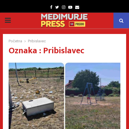
Facebook
Twitter
Instagram
Youtube
Email
PRIMARY
MENU
Početna
Pribislavec
Oznaka : Pribislavec