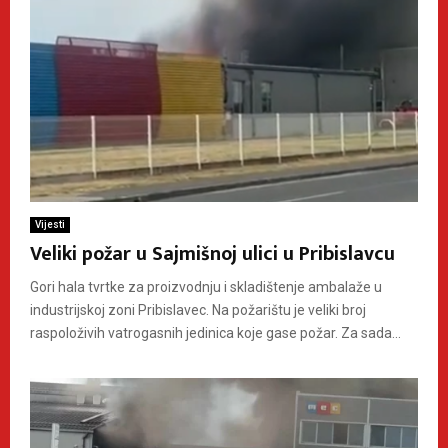
Vijesti
Veliki požar u Sajmišnoj ulici u Pribislavcu
Gori hala tvrtke za proizvodnju i skladištenje ambalaže u
industrijskoj zoni Pribislavec. Na požarištu je veliki broj
raspoloživih vatrogasnih jedinica koje gase požar. Za sada...