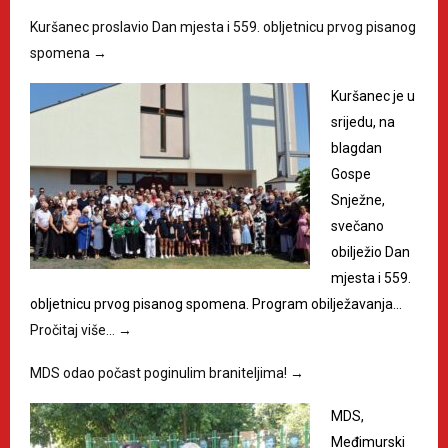
Kuršanec proslavio Dan mjesta i 559. obljetnicu prvog pisanog
spomena
→
Kuršanec je u
srijedu, na
blagdan
Gospe
Snježne,
svečano
obilježio Dan
mjesta i 559.
obljetnicu prvog pisanog spomena. Program obilježavanja…
Pročitaj više…
→
MDS odao počast poginulim braniteljima!
→
MDS,
Međimurski