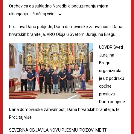
Orehovica da sukladno Naredbi o poduzimanju mjera
uklanjanja…
Pročitaj više…
→
Proslava Dana pobjede, Dana domovinske zahvalnosti, Dana
hrvatskih branitelja, VRO Oluja u Svetom Juraju na Bregu
→
UDVDR Sveti
Juraj na
Bregu
organizirala
je uz podršku
općine
proslavu
Dana pobjede
Dana domovinske zahvalnosti, Dana hrvatskih branitelja, te…
Pročitaj više…
→
SEVERINA OBJAVILA NOVU PJESMU ‘POZOVI ME TI’