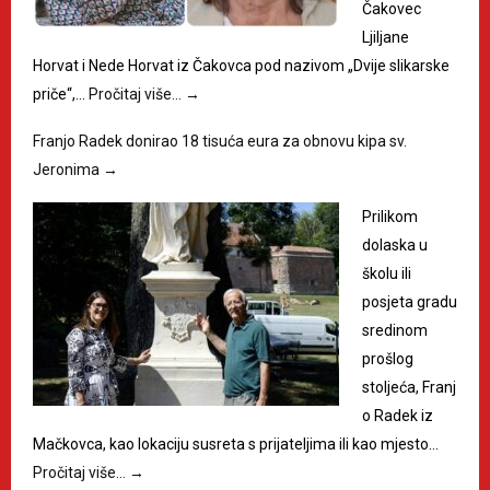
Čakovec
Ljiljane
Horvat i Nede Horvat iz Čakovca pod nazivom „Dvije slikarske
priče“,…
Pročitaj više…
→
Franjo Radek donirao 18 tisuća eura za obnovu kipa sv.
Jeronima
→
Prilikom
dolaska u
školu ili
posjeta gradu
sredinom
prošlog
stoljeća, Franj
o Radek iz
Mačkovca, kao lokaciju susreta s prijateljima ili kao mjesto…
Pročitaj više…
→