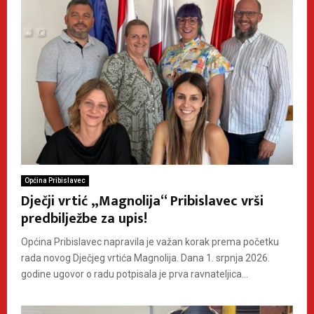
Općina Pribislavec
Dječji vrtić „Magnolija“ Pribislavec vrši
predbilježbe za upis!
Općina Pribislavec napravila je važan korak prema početku
rada novog Dječjeg vrtića Magnolija. Dana 1. srpnja 2026.
godine ugovor o radu potpisala je prva ravnateljica...