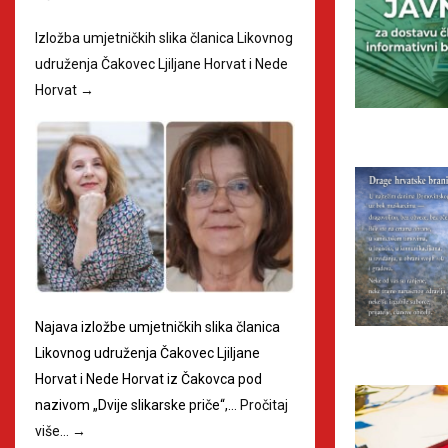
Izložba umjetničkih slika članica Likovnog
udruženja Čakovec Ljiljane Horvat i Nede
Horvat
→
Najava izložbe umjetničkih slika članica
Likovnog udruženja Čakovec Ljiljane
Horvat i Nede Horvat iz Čakovca pod
nazivom „Dvije slikarske priče“,…
Pročitaj
više…
→