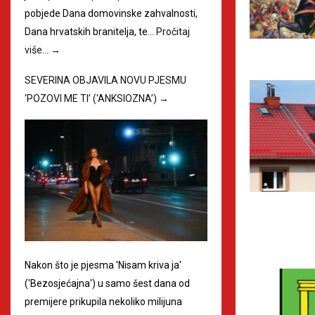
pobjede Dana domovinske zahvalnosti,
Dana hrvatskih branitelja, te…
Pročitaj
više…
→
SEVERINA OBJAVILA NOVU PJESMU
‘POZOVI ME TI’ (‘ANKSIOZNA’)
→
Nakon što je pjesma 'Nisam kriva ja'
('Bezosjećajna') u samo šest dana od
premijere prikupila nekoliko milijuna