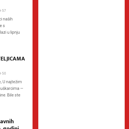
57
i naših
e s
azi u lipnju
TELJICAMA
50
, U najtežim
muškarcima —
ne. Bile ste
javnih
. godini