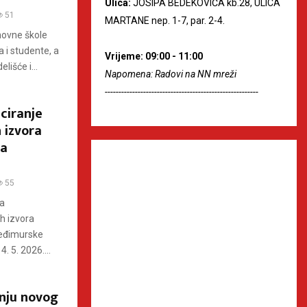
Ulica:
JOSIPA BEDEKOVIĆA kb.28, ULICA
51
MARTANE nep. 1-7, par. 2-4.
snovne škole
 i studente, a
Vrijeme: 09:00 - 11:00
lišće i...
Napomena: Radovi na NN mreži
--------------------------------------------------------
ciranje
 izvora
na
55
za
ih izvora
Međimurske
. 5. 2026....
anju novog