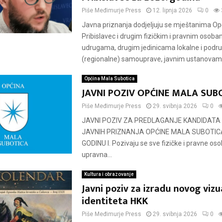
Piše
Međimurje Press
12. lipnja 2026
0
Javna priznanja dodjeljuju se mještanima Op
Pribislavec i drugim fizičkim i pravnim osoba
udrugama, drugim jedinicama lokalne i podr
(regionalne) samouprave, javnim ustanovama 
Općina Mala Subotica
JAVNI POZIV OPĆINE MALA SUB
Piše
Međimurje Press
29. svibnja 2026
0
JAVNI POZIV ZA PREDLAGANJE KANDIDATA
JAVNIH PRIZNANJA OPĆINE MALA SUBOTICA
GODINU I. Pozivaju se sve fizičke i pravne oso
upravna...
Kultura i obrazovanje
Javni poziv za izradu novog viz
identiteta HKK
Piše
Međimurje Press
29. svibnja 2026
0