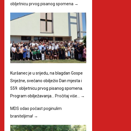
obljetnicu prvog pisanog spomena
→
Kuršanec je u srijedu, na blagdan Gospe
Snježne, svečano obilježio Dan mjesta i
559. obljetnicu prvog pisanog spomena.
Program obilježavanja…
Pročitaj više…
→
MDS odao počast poginulim
braniteljima!
→