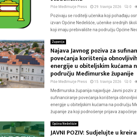
Piše
Međimurje Press
29. travnja 2026
0
Pozivaju se roditelji učenika koji pohađaju o
izvan Općine Nedelišće, učenike srednjih škola
koji imaju prebivalište na području Općine Nede
Županija
Najava Javnog poziva za sufinan
povećanja korištenja obnovljivih
energije u obiteljskim kućama 
području Međimurske županije
Piše
Međimurje Press
15. travnja 2026
0
Međimurska županija najavljuje Javni poziv 
sufinanciranje povećanja korištenja obnovljiv
energije u obiteljskim kućama na području 
županije za koji podnošenje prijava započinje 4
Općina Nedelišće
JAVNI POZIV: Sudjelujte u kreir