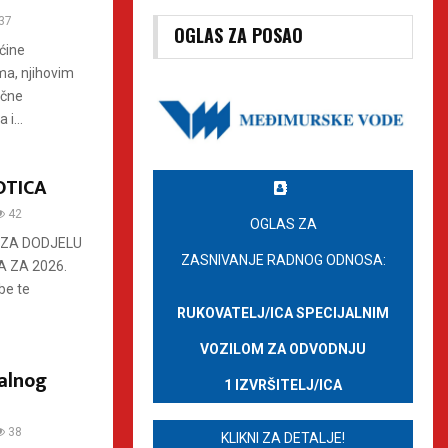
37
OGLAS ZA POSAO
ćine
ma, njihovim
učne
i...
OTICA
42
OGLAS ZA
 ZA DODJELU
ZASNIVANJE RADNOG ODNOSA:
 ZA 2026.
be te
RUKOVATELJ/ICA SPECIJALNIM
VOZILOM ZA ODVODNJU
ualnog
1 IZVRŠITELJ/ICA
38
KLIKNI ZA DETALJE!