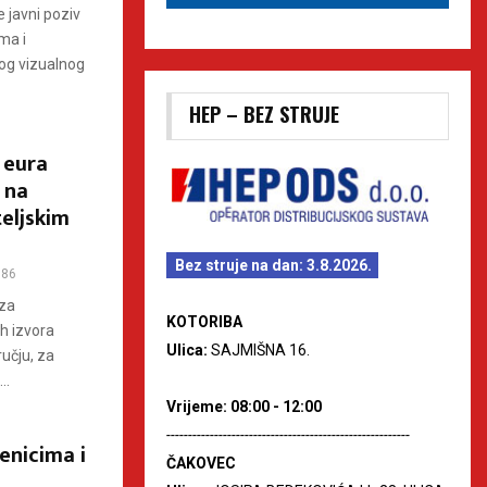
 javni poziv
ma i
vog vizualnog
HEP – BEZ STRUJE
 eura
 na
teljskim
Bez struje na dan: 3.8.2026.
86
 za
KOTORIBA
ih izvora
Ulica:
SAJMIŠNA 16.
učju, za
..
Vrijeme: 08:00 - 12:00
--------------------------------------------------------
enicima i
ČAKOVEC