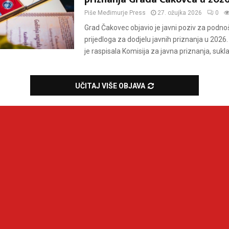
Piše
Međimurje Press
27. ožujka 2026
0
Grad Čakovec objavio je javni poziv za podno
prijedloga za dodjelu javnih priznanja u 2026.
je raspisala Komisija za javna priznanja, sukl
UČITAJ VIŠE OBJAVA