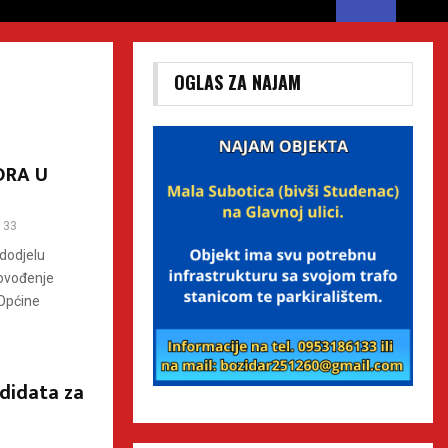
OGLAS ZA NAJAM
ORA U
33
 dodjelu
rovođenje
 Općine
didata za