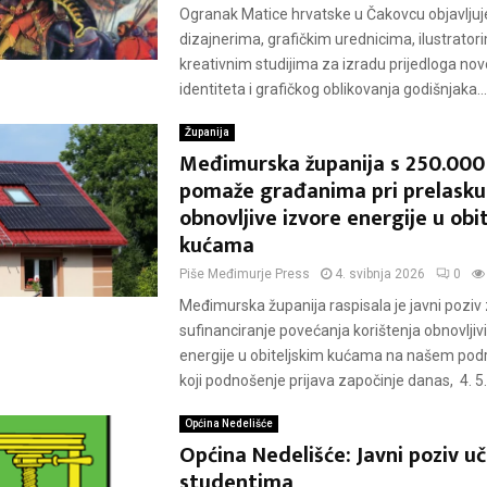
Ogranak Matice hrvatske u Čakovcu objavljuje
dizajnerima, grafičkim urednicima, ilustratori
kreativnim studijima za izradu prijedloga no
identiteta i grafičkog oblikovanja godišnjaka...
Županija
Međimurska županija s 250.000
pomaže građanima pri prelasku
obnovljive izvore energije u obi
kućama
Piše
Međimurje Press
4. svibnja 2026
0
Međimurska županija raspisala je javni poziv
sufinanciranje povećanja korištenja obnovljiv
energije u obiteljskim kućama na našem podr
koji podnošenje prijava započinje danas, 4. 5..
Općina Nedelišće
Općina Nedelišće: Javni poziv uč
studentima