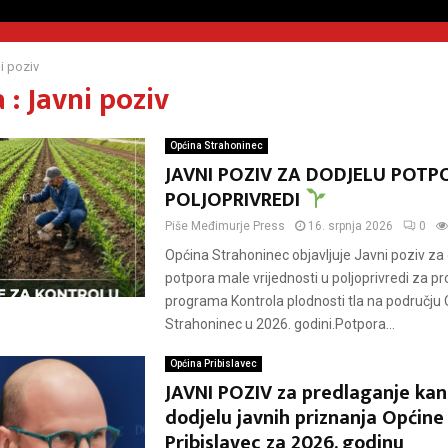
i poziv
: Javni poziv
Općina Strahoninec
JAVNI POZIV ZA DODJELU POTP
POLJOPRIVREDI
Piše
Međimurje Press
16. srpnja 2026
0
Općina Strahoninec objavljuje Javni poziv za
potpora male vrijednosti u poljoprivredi za p
programa Kontrola plodnosti tla na području
Strahoninec u 2026. godini.Potpora...
Općina Pribislavec
JAVNI POZIV za predlaganje kan
dodjelu javnih priznanja Općine
Pribislavec za 2026. godinu