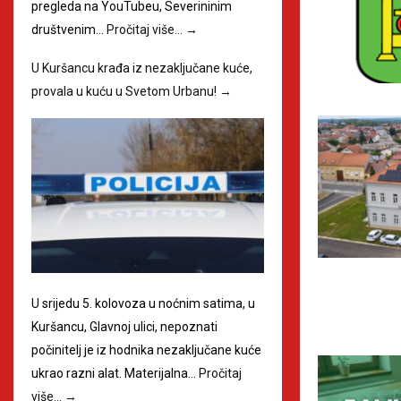
pregleda na YouTubeu, Severininim
društvenim…
Pročitaj više…
→
U Kuršancu krađa iz nezaključane kuće,
provala u kuću u Svetom Urbanu!
→
U srijedu 5. kolovoza u noćnim satima, u
Kuršancu, Glavnoj ulici, nepoznati
počinitelj je iz hodnika nezaključane kuće
ukrao razni alat. Materijalna…
Pročitaj
više…
→