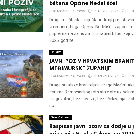
biltena Općine Nedelišće!
Piše
Međimurje Press
12. travnja 2026
0
Drage mještanke i mještani, dragi predstavnic
vrijednih udruga, Općina Nedelišće započela j
pripremama za novi informativni bilten koji izl
2026. godine!...
Društvo
JAVNI POZIV HRVATSKIM BRANI
MEĐIMURSKE ŽUPANIJE
Piše
Međimurje Press
10. travnja 2026
0
Drage hrvatske braniteljice, drage Međimurke
danima Domovinskog rata stale ste uz bok 
dragovoljno, bez obveze, bez očekivanja okoli
na...
Grad Čakovec
Raspisan javni poziv za dodjelu 
priznanja Grada Čakovca u 2026