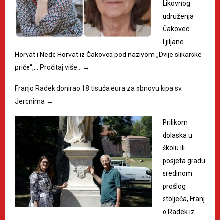
Likovnog
udruženja
Čakovec
Ljiljane
Horvat i Nede Horvat iz Čakovca pod nazivom „Dvije slikarske
priče“,…
Pročitaj više…
→
Franjo Radek donirao 18 tisuća eura za obnovu kipa sv.
Jeronima
→
Prilikom
dolaska u
školu ili
posjeta gradu
sredinom
prošlog
stoljeća, Franj
o Radek iz