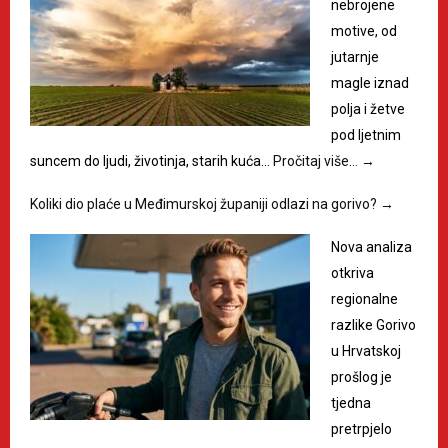
nebrojene
motive, od
jutarnje
magle iznad
polja i žetve
pod ljetnim
suncem do ljudi, životinja, starih kuća…
Pročitaj više…
→
Koliki dio plaće u Međimurskoj županiji odlazi na gorivo?
→
Nova analiza
otkriva
regionalne
razlike Gorivo
u Hrvatskoj
prošlog je
tjedna
pretrpjelo