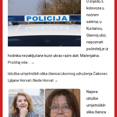
U srijedu 5.
kolovoza u
noćnim
satima, u
Kuršancu,
Glavnoj ulici,
nepoznati
počinitelj je iz
hodnika nezaključane kuće ukrao razni alat. Materijalna…
Pročitaj više…
→
Izložba umjetničkih slika članica Likovnog udruženja Čakovec
Ljiljane Horvat i Nede Horvat
→
Najava
izložbe
umjetničkih
slika članica