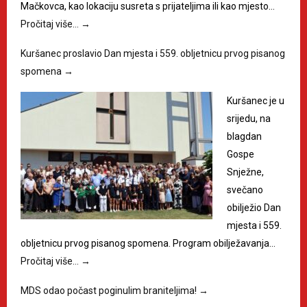
Mačkovca, kao lokaciju susreta s prijateljima ili kao mjesto…
Pročitaj više…
→
Kuršanec proslavio Dan mjesta i 559. obljetnicu prvog pisanog
spomena
→
Kuršanec je u
srijedu, na
blagdan
Gospe
Snježne,
svečano
obilježio Dan
mjesta i 559.
obljetnicu prvog pisanog spomena. Program obilježavanja…
Pročitaj više…
→
MDS odao počast poginulim braniteljima!
→