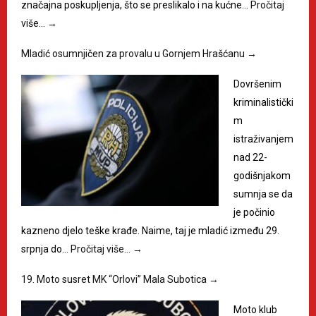
značajna poskupljenja, što se preslikalo i na kućne…
Pročitaj
više…
→
Mladić osumnjičen za provalu u Gornjem Hrašćanu
→
Dovršenim
kriminalistički
m
istraživanjem
nad 22-
godišnjakom
sumnja se da
je počinio
kazneno djelo teške krađe. Naime, taj je mladić između 29.
srpnja do…
Pročitaj više…
→
19. Moto susret MK “Orlovi” Mala Subotica
→
Moto klub