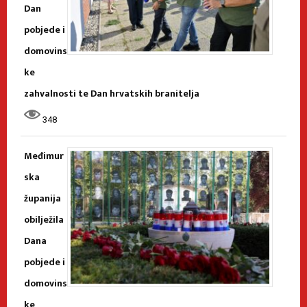
Dan
pobjede i
domovins
ke
zahvalnosti te Dan hrvatskih branitelja
348
Međimur
ska
županija
obilježila
Dana
pobjede i
domovins
ke