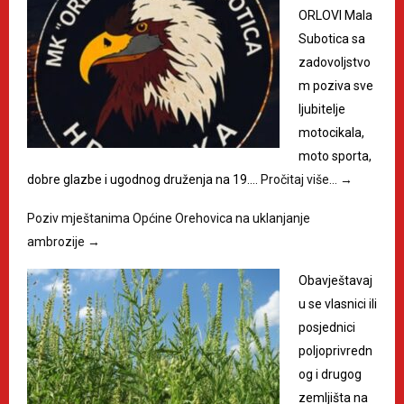
ORLOVI Mala
Subotica sa
zadovoljstvo
m poziva sve
ljubitelje
motocikala,
moto sporta,
dobre glazbe i ugodnog druženja na 19.…
Pročitaj više…
→
Poziv mještanima Općine Orehovica na uklanjanje
ambrozije
→
Obavještavaj
u se vlasnici ili
posjednici
poljoprivredn
og i drugog
zemljišta na