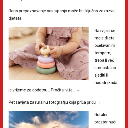
Rano prepoznavanje odstupanja može biti ključno za razvoj
djeteta
→
Razvija li se
moje dijete
očekivanim
tempom,
treba li već
samostalno
sjediti ili
hodati i kada
je vrijeme za dodatnu…
Pročitaj više…
→
Pet savjeta za ruralnu fotografiju koja priča priču
→
Ruralni
prostor nudi