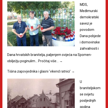
MDS,
Međimurski
demokratski
savez je
povodom
Dana pobjede
i domovinske
zahvalnosti i
Dana hrvatskih branitelja, paljenjem svijeća na Spomen-
obilježju poginulim…
Pročitaj više…
→
Tišina zapovjednika i glasni ‘vikend ratnici’
→
U
braniteljskom
se svijetu
posljednjih
godina