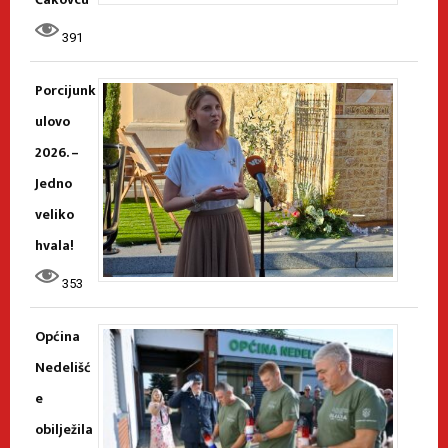
391
Porcijunk
ulovo
2026. –
Jedno
veliko
hvala!
353
Općina
Nedelišć
e
obilježila