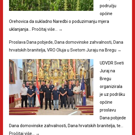
području
općine
Orehovica da sukladno Naredbi o poduzimanju mjera
uklanjanja…
Pročitaj više…
→
Proslava Dana pobjede, Dana domovinske zahvalnosti, Dana
hrvatskih branitelja, VRO Oluja u Svetom Juraju na Bregu
→
UDVDR Sveti
Juraj na
Bregu
organizirala
je uz podršku
općine
proslavu
Dana pobjede
Dana domovinske zahvalnosti, Dana hrvatskih branitelja, te…
Pročitaj više…
→