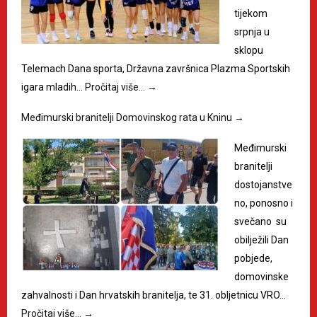
tijekom
srpnja u
sklopu
Telemach Dana sporta, Državna završnica Plazma Sportskih
igara mladih…
Pročitaj više…
→
Međimurski branitelji Domovinskog rata u Kninu
→
Međimurski
branitelji
dostojanstve
no, ponosno i
svečano su
obilježili Dan
pobjede,
domovinske
zahvalnosti i Dan hrvatskih branitelja, te 31. obljetnicu VRO…
Pročitaj više…
→