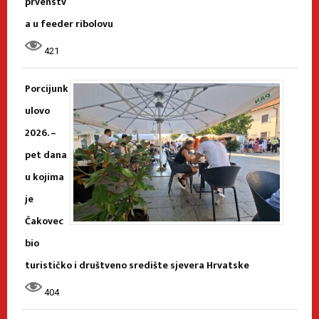
prvenstv
a u feeder ribolovu
421
Porcijunk
ulovo
2026. –
pet dana
u kojima
je
Čakovec
bio
turističko i društveno središte sjevera Hrvatske
404