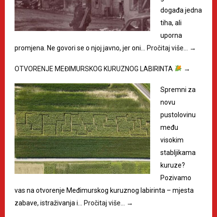
događa jedna
tiha, ali
uporna
promjena. Ne govori se o njoj javno, jer oni…
Pročitaj više…
→
OTVORENJE MEĐIMURSKOG KURUZNOG LABIRINTA
→
Spremni za
novu
pustolovinu
među
visokim
stabljikama
kuruze?
Pozivamo
vas na otvorenje Međimurskog kuruznog labirinta – mjesta
zabave, istraživanja i…
Pročitaj više…
→