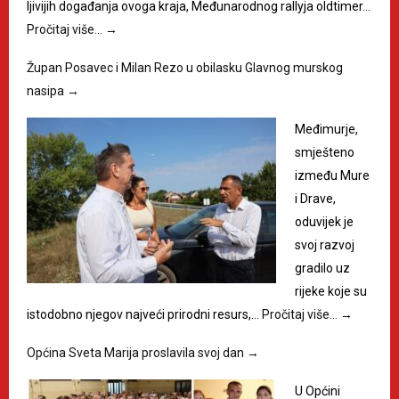
ljivijih događanja ovoga kraja, Međunarodnog rallyja oldtimer…
Pročitaj više…
→
Župan Posavec i Milan Rezo u obilasku Glavnog murskog
nasipa
→
Međimurje,
smješteno
između Mure
i Drave,
oduvijek je
svoj razvoj
gradilo uz
rijeke koje su
istodobno njegov najveći prirodni resurs,…
Pročitaj više…
→
Općina Sveta Marija proslavila svoj dan
→
U Općini