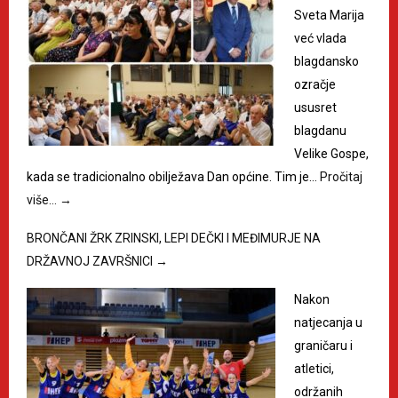
Sveta Marija
već vlada
blagdansko
ozračje
ususret
blagdanu
Velike Gospe,
kada se tradicionalno obilježava Dan općine. Tim je…
Pročitaj
više…
→
BRONČANI ŽRK ZRINSKI, LEPI DEČKI I MEĐIMURJE NA
DRŽAVNOJ ZAVRŠNICI
→
Nakon
natjecanja u
graničaru i
atletici,
održanih