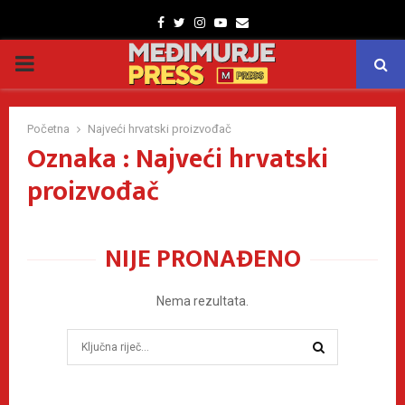
Facebook
Twitter
Instagram
Youtube
Email
PRIMARY
MENU
Početna
Najveći hrvatski proizvođač
Oznaka : Najveći hrvatski
proizvođač
NIJE PRONAĐENO
Nema rezultata.
Search
for:
SEARCH