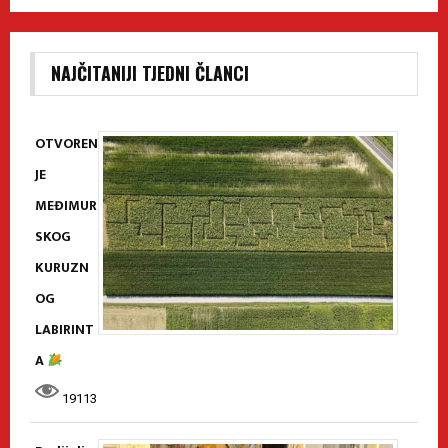
NAJČITANIJI TJEDNI ČLANCI
OTVOREN
JE
MEĐIMUR
SKOG
KURUZN
OG
LABIRINT
A
19113