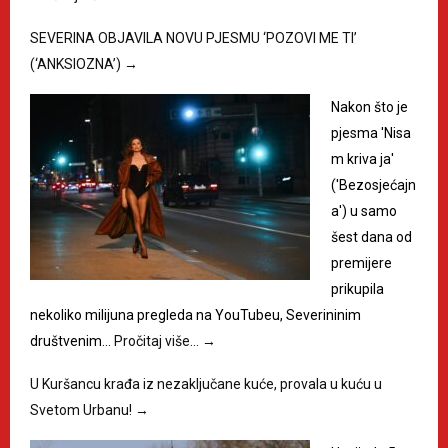
SEVERINA OBJAVILA NOVU PJESMU ‘POZOVI ME TI’
(‘ANKSIOZNA’)
→
Nakon što je
pjesma 'Nisa
m kriva ja'
('Bezosjećajn
a') u samo
šest dana od
premijere
prikupila
nekoliko milijuna pregleda na YouTubeu, Severininim
društvenim…
Pročitaj više…
→
U Kuršancu krađa iz nezaključane kuće, provala u kuću u
Svetom Urbanu!
→