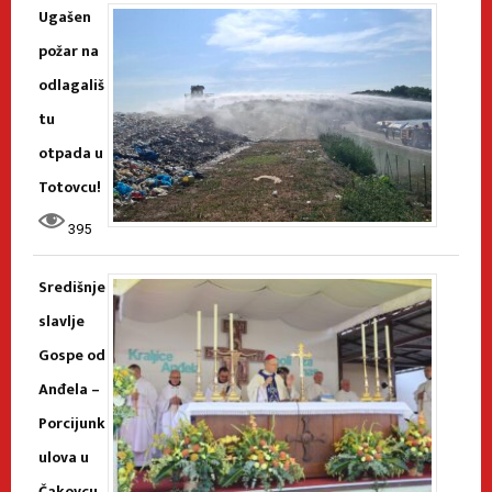
Ugašen
požar na
odlagališ
tu
otpada u
Totovcu!
395
Središnje
slavlje
Gospe od
Anđela –
Porcijunk
ulova u
Čakovcu