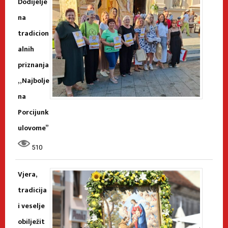
Dodijelje
na
tradicion
alnih
priznanja
„Najbolje
na
Porcijunk
ulovome”
510
Vjera,
tradicija
i veselje
obilježit