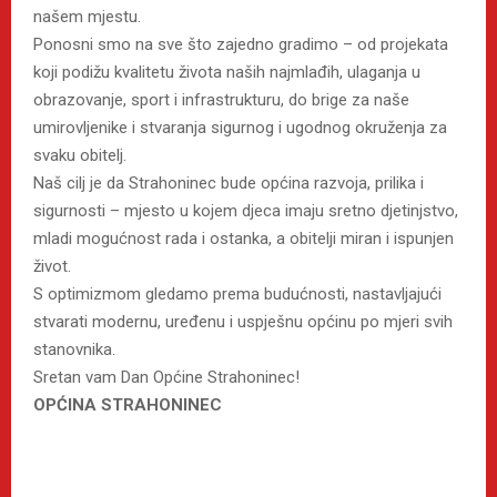
našem mjestu.
Ponosni smo na sve što zajedno gradimo – od projekata
koji podižu kvalitetu života naših najmlađih, ulaganja u
obrazovanje, sport i infrastrukturu, do brige za naše
umirovljenike i stvaranja sigurnog i ugodnog okruženja za
svaku obitelj.
Naš cilj je da Strahoninec bude općina razvoja, prilika i
sigurnosti – mjesto u kojem djeca imaju sretno djetinjstvo,
mladi mogućnost rada i ostanka, a obitelji miran i ispunjen
život.
S optimizmom gledamo prema budućnosti, nastavljajući
stvarati modernu, uređenu i uspješnu općinu po mjeri svih
stanovnika.
Sretan vam Dan Općine Strahoninec!
OPĆINA STRAHONINEC