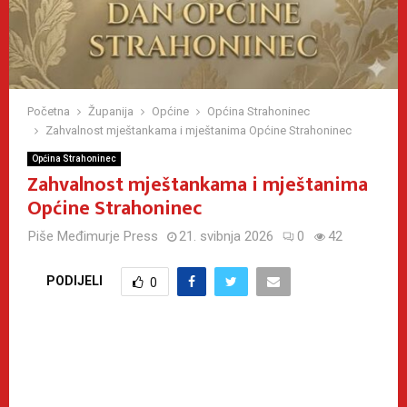
Početna
Županija
Općine
Općina Strahoninec
Zahvalnost mještankama i mještanima Općine Strahoninec
Općina Strahoninec
Zahvalnost mještankama i mještanima
Općine Strahoninec
Piše
Međimurje Press
21. svibnja 2026
0
42
PODIJELI
0