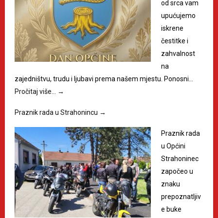
od srca vam
upućujemo
iskrene
čestitke i
zahvalnost
na
zajedništvu, trudu i ljubavi prema našem mjestu. Ponosni…
Pročitaj više…
→
Praznik rada u Strahonincu
→
Praznik rada
u Općini
Strahoninec
započeo u
znaku
prepoznatljiv
e buke