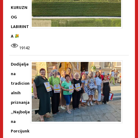
KURUZN
OG
LABIRINT
A
19142
Dodijelje
na
tradicion
alnih
priznanja
„Najbolje
na
Porcijunk