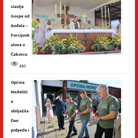
slavlje
Gospe od
Anđela –
Porcijunk
ulova u
Čakovcu
430
Općina
Nedelišć
e
obilježila
Dan
pobjede i