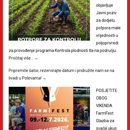
objavljuje
Javni poziv
za dodjelu
potpora male
vrijednosti u
poljoprivredi
za provođenje programa Kontrola plodnosti tla na području…
Pročitaj više…
→
Pripremite šator, rezervirajte datum i pridružite nam se na
livadi u Polevama!
→
POSJETITE
OBOG
VIKENDA
FarmFest
Glazba za
svačiji ukus: