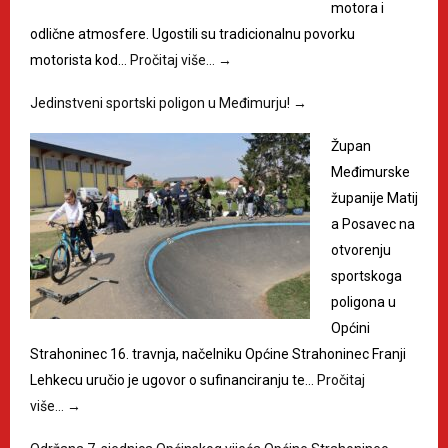
motora i
odlične atmosfere. Ugostili su tradicionalnu povorku
motorista kod…
Pročitaj više…
→
Jedinstveni sportski poligon u Međimurju!
→
Župan
Međimurske
županije Matij
a Posavec na
otvorenju
sportskoga
poligona u
Općini
Strahoninec 16. travnja, načelniku Općine Strahoninec Franji
Lehkecu uručio je ugovor o sufinanciranju te…
Pročitaj
više…
→