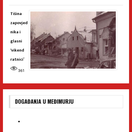
Tišina
zapovjed
nika i
glasni
‘vikend
ratnici’
361
DOGAĐANJA U MEĐIMURJU