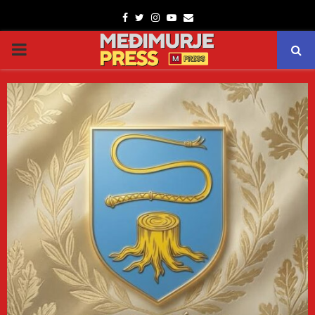
Facebook
Twitter
Instagram
Youtube
Email
PRIMARY
MENU