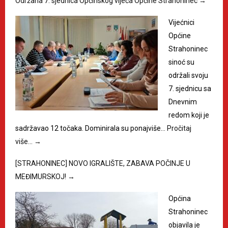
Održana 7. sjednica Općinskog vijeća Općine Strahoninec
→
Vijećnici
Općine
Strahoninec
sinoć su
održali svoju
7. sjednicu sa
Dnevnim
redom koji je
sadržavao 12 točaka. Dominirala su ponajviše…
Pročitaj
više…
→
[STRAHONINEC] NOVO IGRALIŠTE, ZABAVA POČINJE U
MEĐIMURSKOJ!
→
Općina
Strahoninec
objavila je