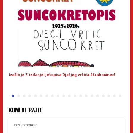
Izašlo je 7. izdanje ljetopisa Dječjeg vrtića Strahoninec!
J
KOMENTIRAJTE