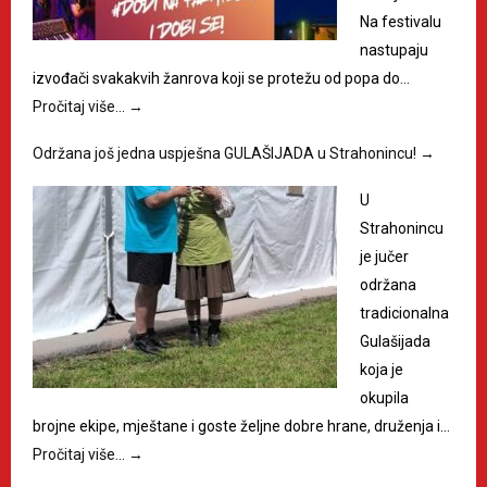
Na festivalu
nastupaju
izvođači svakakvih žanrova koji se protežu od popa do…
Pročitaj više…
→
Održana još jedna uspješna GULAŠIJADA u Strahonincu!
→
U
Strahonincu
je jučer
održana
tradicionalna
Gulašijada
koja je
okupila
brojne ekipe, mještane i goste željne dobre hrane, druženja i…
Pročitaj više…
→