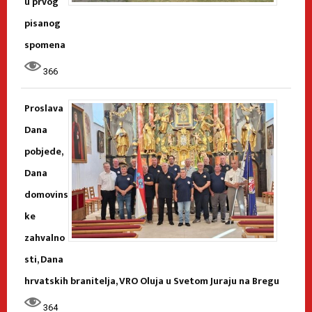
u prvog
pisanog
spomena
366
Proslava
Dana
pobjede,
Dana
domovins
ke
zahvalno
sti, Dana
hrvatskih branitelja, VRO Oluja u Svetom Juraju na Bregu
364