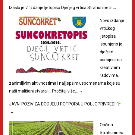
Izašlo je 7. izdanje ljetopisa Dječjeg vrtića Strahoninec!
→
Novo izdanje
vrtićkog
ljetopisa
ispunjeno je
dječjim
osmijesima,
kreativnim
radovima,
zanimljivim aktivnostima i najljepšim uspomenama koje su
naši mališani stvarali…
Pročitaj više…
→
JAVNI POZIV ZA DODJELU POTPORA U POLJOPRIVREDI
→
Općina
Strahoninec