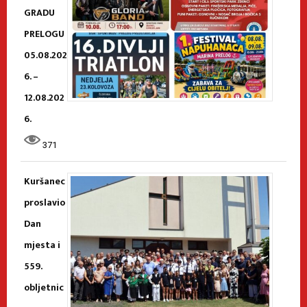
GRADU
PRELOGU
05.08.202
6. –
12.08.202
6.
371
Kuršanec
proslavio
Dan
mjesta i
559.
obljetnic