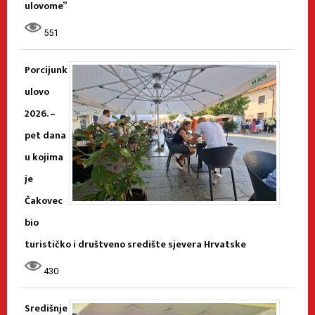
ulovome”
551
Porcijunk
ulovo
2026. –
pet dana
u kojima
je
Čakovec
bio
turističko i društveno središte sjevera Hrvatske
430
Središnje