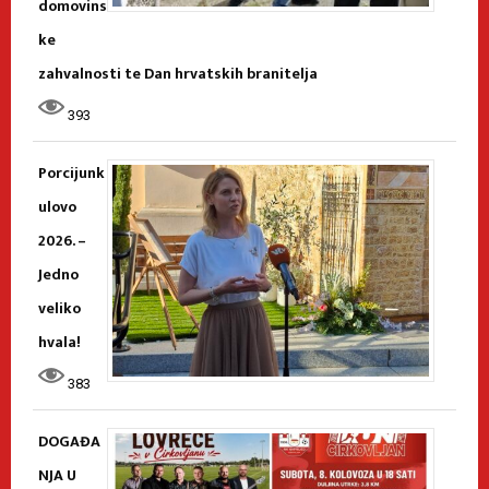
domovins
ke
zahvalnosti te Dan hrvatskih branitelja
393
Porcijunk
ulovo
2026. –
Jedno
veliko
hvala!
383
DOGAĐA
NJA U