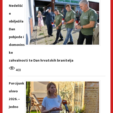
Nedelišć
e
obilježila
Dan
pobjede i
domovins
ke
zahvalnosti te Dan hrvatskih branitelja
403
Porcijunk
ulovo
2026. –
Jedno