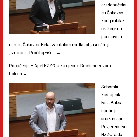
gradonačelni
cu Čakovca
zbog mlake
reakcije na
pucnjavu u
centru Čakovca: Neka zalutalom metku objasni što je
„izolirani…
Pročitaj više…
→
Priopćenje – Apel HZZO-u za djecu s Duchenneovom
bolesti
→
Saborski
zastupnik
Ivica Baksa
uputio je
snažan apel
Povjerenstvu
HZZO-a da