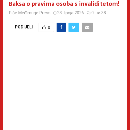
Baksa o pravima osoba s invaliditetom!
Piše
Međimurje Press
23. lipnja 2026
0
38
PODIJELI
0