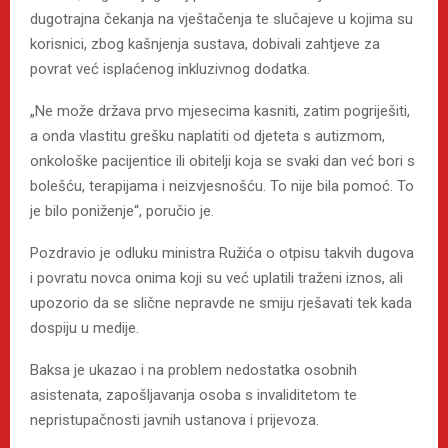
dugotrajna čekanja na vještačenja te slučajeve u kojima su
korisnici, zbog kašnjenja sustava, dobivali zahtjeve za
povrat već isplaćenog inkluzivnog dodatka.
„Ne može država prvo mjesecima kasniti, zatim pogriješiti,
a onda vlastitu grešku naplatiti od djeteta s autizmom,
onkološke pacijentice ili obitelji koja se svaki dan već bori s
bolešću, terapijama i neizvjesnošću. To nije bila pomoć. To
je bilo poniženje“, poručio je.
Pozdravio je odluku ministra Ružića o otpisu takvih dugova
i povratu novca onima koji su već uplatili traženi iznos, ali
upozorio da se slične nepravde ne smiju rješavati tek kada
dospiju u medije.
Baksa je ukazao i na problem nedostatka osobnih
asistenata, zapošljavanja osoba s invaliditetom te
nepristupačnosti javnih ustanova i prijevoza.