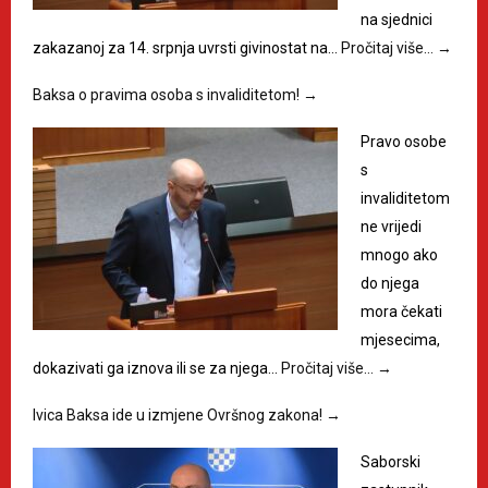
na sjednici
zakazanoj za 14. srpnja uvrsti givinostat na…
Pročitaj više…
→
Baksa o pravima osoba s invaliditetom!
→
Pravo osobe
s
invaliditetom
ne vrijedi
mnogo ako
do njega
mora čekati
mjesecima,
dokazivati ga iznova ili se za njega…
Pročitaj više…
→
Ivica Baksa ide u izmjene Ovršnog zakona!
→
Saborski