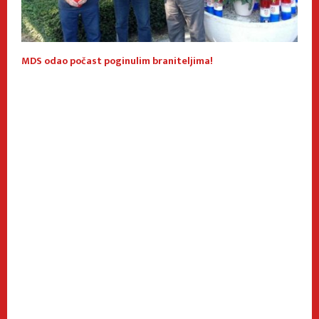
MDS odao počast poginulim braniteljima!
B