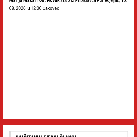
Marija Makar rođ. Novak
st.80 iz Pribislavca Ponedjeljak, 10.
08. 2026. u 12:00 Čakovec