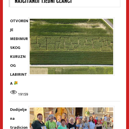
NAJČITANIJI TJEDNI ČLANCI
OTVOREN
JE
MEĐIMUR
SKOG
KURUZN
OG
LABIRINT
A
19159
Dodijelje
na
tradicion