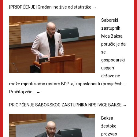
[PRIOPĆENJE] Građani ne žive od statistike
→
Saborski
zastupnik
Ivica Baksa
poručio je da
se
gospodarski
uspjeh
države ne
može mjeriti samo rastom BDP-a, zaposlenosti i prosječnih…
Pročitaj više…
→
PRIOPĆENJE SABORSKOG ZASTUPNIKA NPS IVICE BAKSE
→
Baksa
žestoko
prozvao