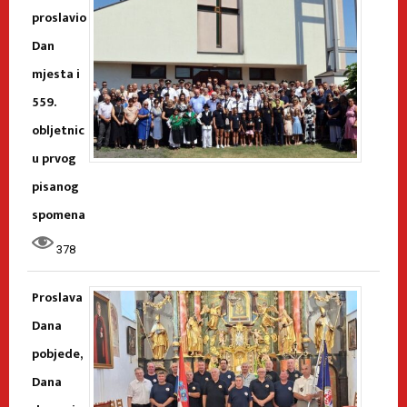
proslavio
Dan
mjesta i
559.
obljetnic
u prvog
pisanog
spomena
378
Proslava
Dana
pobjede,
Dana