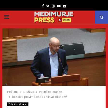
Facebook
Twitter
Instagram
Youtube
Email
PRIMARY
MENU
Početna
Društvo
Političke stranke
Baksa o pravima osoba s invaliditetom!
Političke stranke