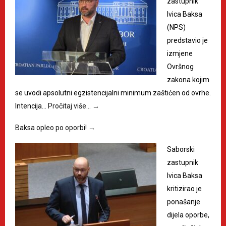
zastupnik
Ivica Baksa
(NPS)
predstavio je
izmjene
Ovršnog
zakona kojim
se uvodi apsolutni egzistencijalni minimum zaštićen od ovrhe.
Intencija…
Pročitaj više…
→
Baksa opleo po oporbi!
→
Saborski
zastupnik
Ivica Baksa
kritizirao je
ponašanje
dijela oporbe,