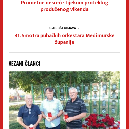
Prometne nesreće tijekom proteklog
produženog vikenda
SLJEDEĆA OBJAVA
31. Smotra puhačkih orkestara Međimurske
županije
VEZANI ČLANCI