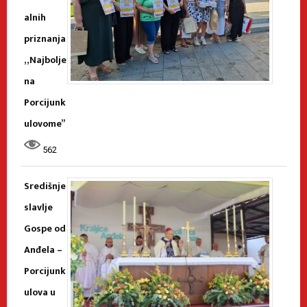
alnih
priznanja
„Najbolje
na
Porcijunk
ulovome”
562
Središnje
slavlje
Gospe od
Anđela –
Porcijunk
ulova u