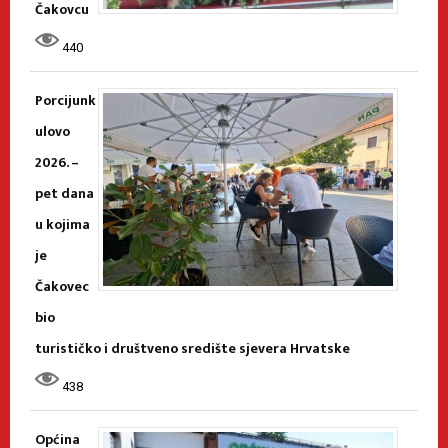
Čakovcu
440
Porcijunk
ulovo
2026. –
pet dana
u kojima
je
Čakovec
bio
turističko i društveno središte sjevera Hrvatske
438
Općina