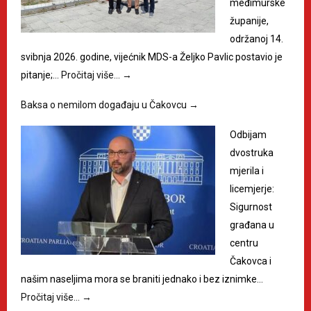
međimurske
županije,
održanoj 14.
svibnja 2026. godine, vijećnik MDS-a Željko Pavlic postavio je
pitanje;…
Pročitaj više…
→
Baksa o nemilom događaju u Čakovcu
→
Odbijam
dvostruka
mjerila i
licemjerje:
Sigurnost
građana u
centru
Čakovca i
našim naseljima mora se braniti jednako i bez iznimke…
Pročitaj više…
→