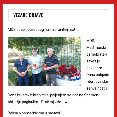
VEZANE OBJAVE
MDS odao počast poginulim braniteljima!
→
MDS,
Međimurski
demokratski
savez je
povodom
Dana pobjede
i domovinske
zahvalnosti i
Dana hrvatskih branitelja, paljenjem svijeća na Spomen-
obilježju poginulim…
Pročitaj više…
→
Baksa o pomoćnicima u nastavi
→