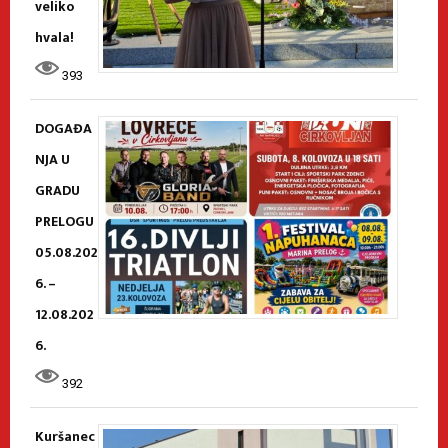
veliko
hvala!
393
DOGAĐA
NJA U
GRADU
PRELOGU
05.08.202
6. –
12.08.202
6.
392
Kuršanec