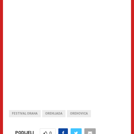
FESTIVAL ORAHA
OREHIJADA
OREHOVICA
PODIJELI
0