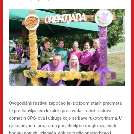
Ovogodišnji festival započeo je izložbom starih predmeta
te predstavljanjem lokalnih proizvoda i ručnih radova
domaćih OPG-ova i udruga koje se bave rukotvorinama. U
cjelodnevnom programu posjetitelji su mogli razgledati
bogatu ponudu izlagača, dok se tradicionalno birao i