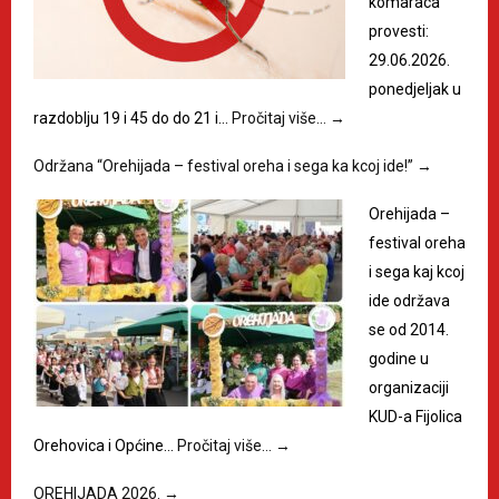
komaraca
provesti:
29.06.2026.
ponedjeljak u
razdoblju 19 i 45 do do 21 i…
Pročitaj više…
→
Održana “Orehijada – festival oreha i sega ka kcoj ide!”
→
Orehijada –
festival oreha
i sega kaj kcoj
ide održava
se od 2014.
godine u
organizaciji
KUD-a Fijolica
Orehovica i Općine…
Pročitaj više…
→
OREHIJADA 2026.
→