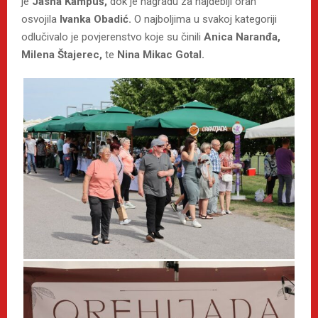
je
Jasna Kampuš,
dok je nagradu za najdeblji orah
osvojila
Ivanka Obadić.
O najboljima u svakoj kategoriji
odlučivalo je povjerenstvo koje su činili
Anica Naranđa,
Milena Štajerec,
te
Nina Mikac Gotal.