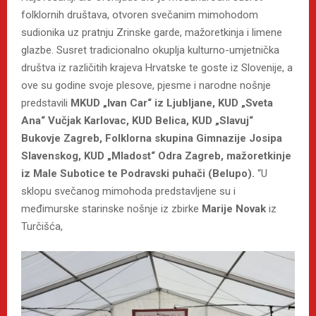
folklornih društava, otvoren svečanim mimohodom
sudionika uz pratnju Zrinske garde, mažoretkinja i limene
glazbe. Susret tradicionalno okuplja kulturno-umjetnička
društva iz različitih krajeva Hrvatske te goste iz Slovenije, a
ove su godine svoje plesove, pjesme i narodne nošnje
predstavili
MKUD „Ivan Car“ iz Ljubljane, KUD „Sveta
Ana“ Vučjak Karlovac, KUD Belica, KUD „Slavuj“
Bukovje Zagreb, Folklorna skupina Gimnazije Josipa
Slavenskog, KUD „Mladost“ Odra Zagreb, mažoretkinje
iz Male Subotice te Podravski puhači (Belupo).
“U
sklopu svečanog mimohoda predstavljene su i
međimurske starinske nošnje iz zbirke
Marije Novak
iz
Turčišća,