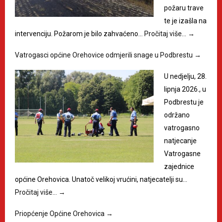
požaru trave
te je izašla na
intervenciju. Požarom je bilo zahvaćeno…
Pročitaj više…
→
Vatrogasci općine Orehovice odmjerili snage u Podbrestu
→
U nedjelju, 28.
lipnja 2026., u
Podbrestu je
održano
vatrogasno
natjecanje
Vatrogasne
zajednice
općine Orehovica. Unatoč velikoj vrućini, natjecatelji su…
Pročitaj više…
→
Priopćenje Općine Orehovica
→