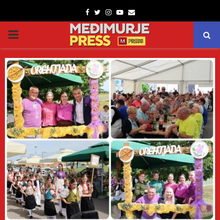
Facebook
Twitter
Instagram
Youtube
Email
PRIMARY
MENU