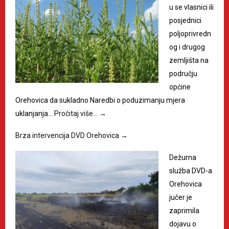
u se vlasnici ili
posjednici
poljoprivredn
og i drugog
zemljišta na
području
općine
Orehovica da sukladno Naredbi o poduzimanju mjera
uklanjanja…
Pročitaj više…
→
Brza intervencija DVD Orehovica
→
Dežurna
služba DVD-a
Orehovica
jučer je
zaprimila
dojavu o