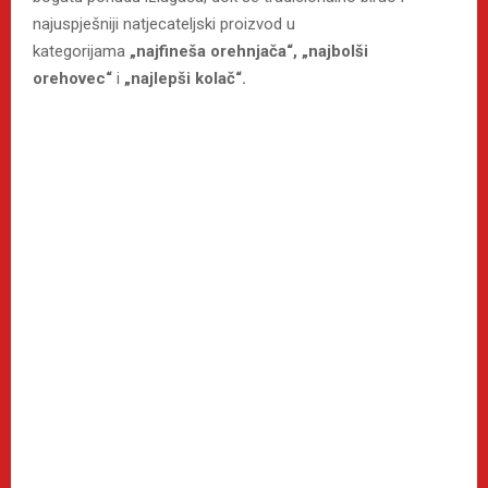
najuspješniji natjecateljski proizvod u
kategorijama
„najfineša orehnjača“,
„najbolši
orehovec“
i
„najlepši kolač“.