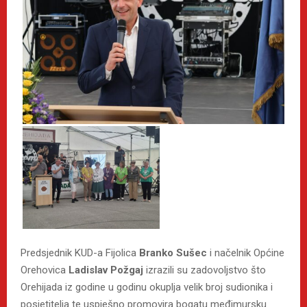
Predsjednik KUD-a Fijolica
Branko Sušec
i načelnik Općine
Orehovica
Ladislav Požgaj
izrazili su zadovoljstvo što
Orehijada iz godine u godinu okuplja velik broj sudionika i
posjetitelja te uspješno promovira bogatu međimursku