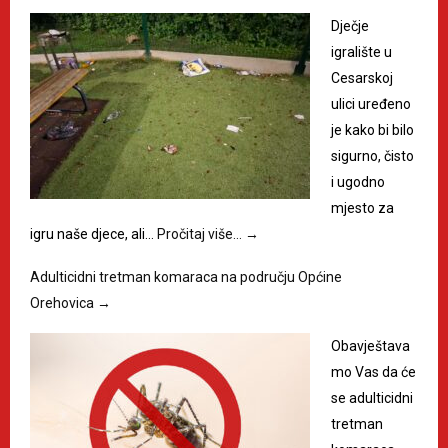
Dječje
igralište u
Cesarskoj
ulici uređeno
je kako bi bilo
sigurno, čisto
i ugodno
mjesto za
igru naše djece, ali…
Pročitaj više…
→
Adulticidni tretman komaraca na području Općine
Orehovica
→
Obavještava
mo Vas da će
se adulticidni
tretman