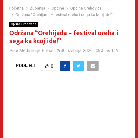
Početna
Županija
Općine
Općina Orehovica
Održana “Orehijada – festival oreha i sega ka kcoj ide!”
Općina Orehovica
Održana “Orehijada – festival oreha i
sega ka kcoj ide!”
Piše
Međimurje Press
30. svibnja 2026
0
119
PODIJELI
0