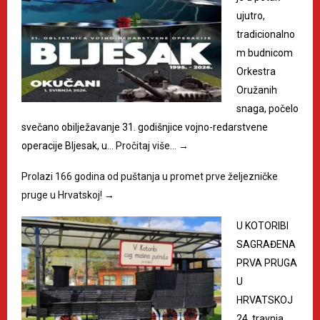
ujutro,
tradicionalno
m budnicom
Orkestra
Oružanih
snaga, počelo
svečano obilježavanje 31. godišnjice vojno-redarstvene
operacije Bljesak, u…
Pročitaj više…
→
Prolazi 166 godina od puštanja u promet prve željezničke
pruge u Hrvatskoj!
→
U KOTORIBI
SAGRAĐENA
PRVA PRUGA
U
HRVATSKOJ
24. travnja