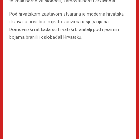
te znak borbe za slobodu, samostalnost i državnost.
Pod hrvatskom zastavom stvarana je moderna hrvatska
država, a posebno mjesto zauzima u sjećanju na
Domovinski rat kada su hrvatski branitelji pod njezinim
bojama branili i oslobađali Hrvatsku.