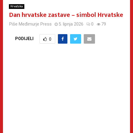
Hrvatska
Dan hrvatske zastave – simbol Hrvatske
Piše
Međimurje Press
5. lipnja 2026
0
79
PODIJELI
0