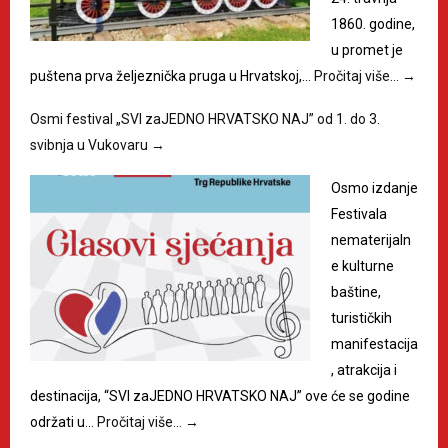
1860. godine,
u promet je
puštena prva željeznička pruga u Hrvatskoj,…
Pročitaj više…
→
Osmi festival „SVI zaJEDNO HRVATSKO NAJ” od 1. do 3.
svibnja u Vukovaru
→
Osmo izdanje
Festivala
nematerijaln
e kulturne
baštine,
turističkih
manifestacija
, atrakcija i
destinacija, “SVI zaJEDNO HRVATSKO NAJ” ove će se godine
održati u…
Pročitaj više…
→