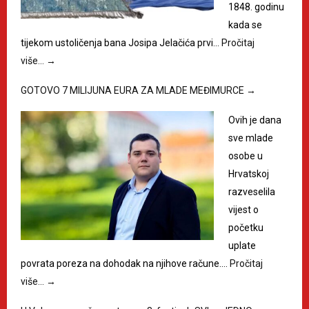
1848. godinu
kada se
tijekom ustoličenja bana Josipa Jelačića prvi…
Pročitaj
više…
→
GOTOVO 7 MILIJUNA EURA ZA MLADE MEĐIMURCE
→
Ovih je dana
sve mlade
osobe u
Hrvatskoj
razveselila
vijest o
početku
uplate
povrata poreza na dohodak na njihove račune.…
Pročitaj
više…
→