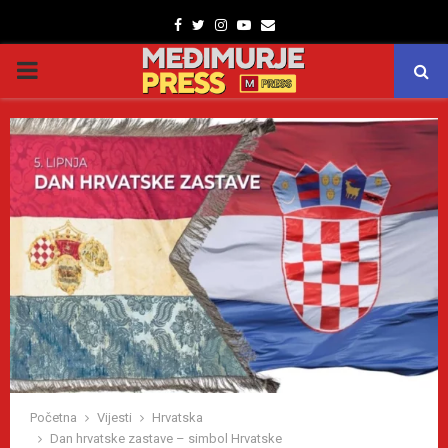
Facebook
Twitter
Instagram
Youtube
Email
PRIMARY
MENU
Početna
Vijesti
Hrvatska
Dan hrvatske zastave – simbol Hrvatske