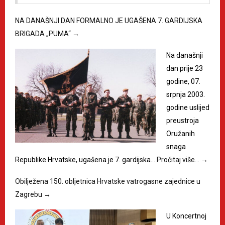
NA DANAŠNJI DAN FORMALNO JE UGAŠENA 7. GARDIJSKA
BRIGADA „PUMA“
→
Na današnji
dan prije 23
godine, 07.
srpnja 2003.
godine uslijed
preustroja
Oružanih
snaga
Republike Hrvatske, ugašena je 7. gardijska…
Pročitaj više…
→
Obilježena 150. obljetnica Hrvatske vatrogasne zajednice u
Zagrebu
→
U Koncertnoj