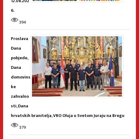
12.08.202
6.
394
Proslava
Dana
pobjede,
Dana
domovins
ke
zahvalno
sti, Dana
hrvatskih branitelja, VRO Oluja u Svetom Juraju na Bregu
379