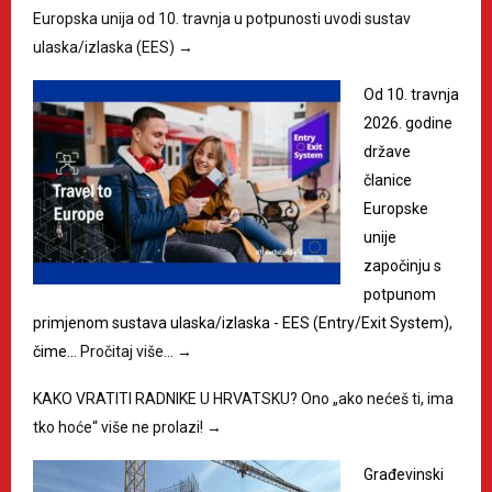
Europska unija od 10. travnja u potpunosti uvodi sustav
ulaska/izlaska (EES)
→
Od 10. travnja
2026. godine
države
članice
Europske
unije
započinju s
potpunom
primjenom sustava ulaska/izlaska - EES (Entry/Exit System),
čime…
Pročitaj više…
→
KAKO VRATITI RADNIKE U HRVATSKU? Ono „ako nećeš ti, ima
tko hoće“ više ne prolazi!
→
Građevinski