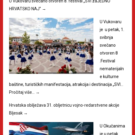
U Vukovaru svečano otvoren 8. festival „SVI zaJEDNO
HRVATSKO NAJ”
→
U Vukovaru
je u petak, 1.
svibnja
svečano
otvoren 8
.Festival
nematerijaln
e kulturne
baštine, turističkih manifestacija, atrakcija i destinacija „SVI…
Pročitaj više…
→
Hrvatska obilježava 31. obljetnicu vojno-redarstvene akcije
Bljesak
→
U Okučanima
je u petak