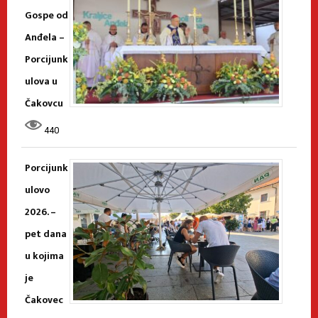
Gospe od
Anđela –
Porcijunk
ulova u
Čakovcu
440
Porcijunk
ulovo
2026. –
pet dana
u kojima
je
Čakovec