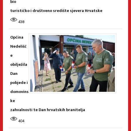
bio
turističko i društveno središte sjevera Hrvatske
438
Općina
Nedelišć
e
obilježila
Dan
pobjede i
domovins
ke
zahvalnosti te Dan hrvatskih branitelja
404