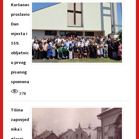
Kuršanec
proslavio
Dan
mjesta i
559.
obljetnic
u prvog
pisanog
spomena
378
Tišina
zapovjed
nika i
glasni