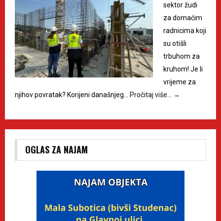
sektor žudi
za domaćim
radnicima koji
su otišli
trbuhom za
kruhom! Je li
vrijeme za
njihov povratak? Korijeni današnjeg…
Pročitaj više…
→
OGLAS ZA NAJAM