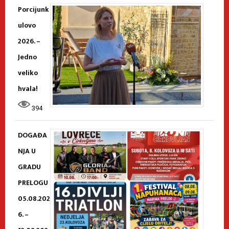
Porcijunk
ulovo
2026. –
Jedno
veliko
hvala!
394
DOGAĐA
NJA U
GRADU
PRELOGU
05.08.202
6. –