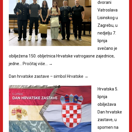
dvorani
Vatroslava
Lisinskog u
Zagrebu, u
nedjelju 7.
lipnja
svečano je
obilježena 150. obljetnica Hrvatske vatrogasne zajednice,
jedne…
Pročitaj više…
→
Dan hrvatske zastave – simbol Hrvatske
→
Hrvatska 5.
lipnja
obilježava
Dan hrvatske
zastave, u
spomen na