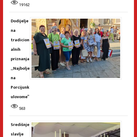
19162
Dodijelje
na
tradicion
alnih
priznanja
„Najbolje
na
Porcijunk
ulovome”
563
Središnje
slavlje