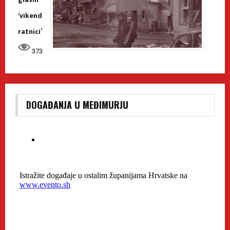
‘vikend
ratnici’
373
DOGAĐANJA U MEĐIMURJU