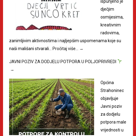
ispunjeno je
dječjim
osmijesima,
kreativnim
radovima,
zanimljivim aktivnostima i najljepšim uspomenama koje su
naši mališani stvarali…
Pročitaj više…
→
JAVNI POZIV ZA DODJELU POTPORA U POLJOPRIVREDI
→
Općina
Strahoninec
objavljuje
Javni poziv
za dodjelu
potpora male
vrijednosti u