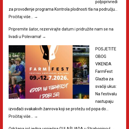
poljoprivredi
za provođenje programa Kontrola plodnosti tla na području…
Pročitaj više…
→
Pripremite šator, rezervirajte datum i pridružite nam se na
livadi u Polevama!
→
POSJETITE
OBOG
VIKENDA
FarmFest
Glazba za
svačiji ukus:
Na festivalu
nastupaju
izvođači svakakvih žanrova koji se protežu od popa do…
Pročitaj više…
→
Održana još jedna uspješna GULAŠIJADA u Strahonincu!
→