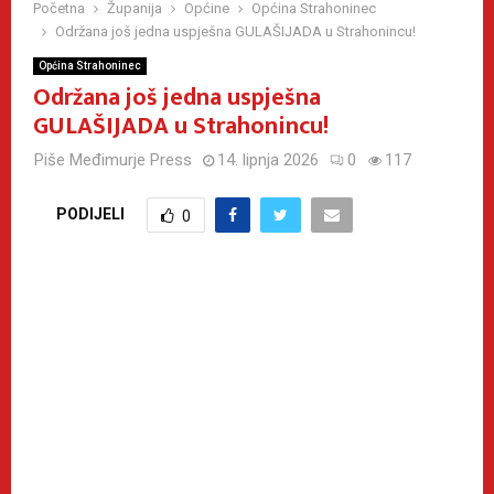
Početna
Županija
Općine
Općina Strahoninec
Održana još jedna uspješna GULAŠIJADA u Strahonincu!
Općina Strahoninec
Održana još jedna uspješna
GULAŠIJADA u Strahonincu!
Piše
Međimurje Press
14. lipnja 2026
0
117
PODIJELI
0