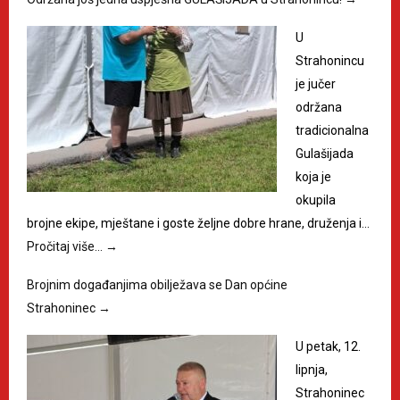
U
Strahonincu
je jučer
održana
tradicionalna
Gulašijada
koja je
okupila
brojne ekipe, mještane i goste željne dobre hrane, druženja i…
Pročitaj više…
→
Brojnim događanjima obilježava se Dan općine
Strahoninec
→
U petak, 12.
lipnja,
Strahoninec