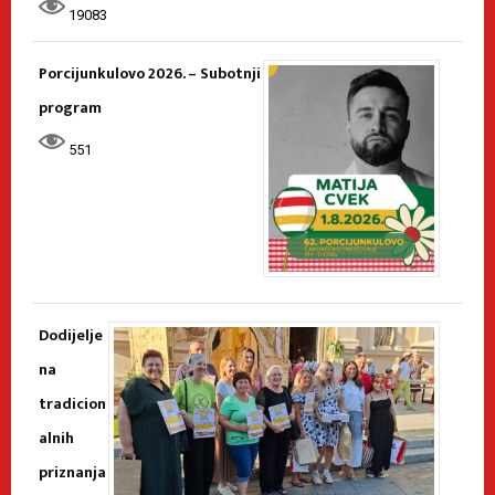
19083
Porcijunkulovo 2026. – Subotnji
program
551
Dodijelje
na
tradicion
alnih
priznanja