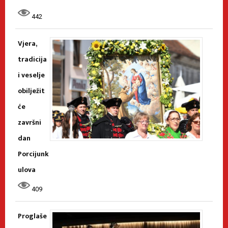
442
Vjera,
tradicija
i veselje
obilježit
će
završni
dan
Porcijunk
ulova
409
Proglaše