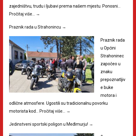
zajedništvu, trudu i ljubavi prema našem mjestu. Ponosni…
Pročitaj više…
→
Praznik rada u Strahonincu
→
Praznik rada
u Općini
Strahoninec
započeo u
znaku
prepoznatljiv
e buke
motora i
odlične atmosfere. Ugostili su tradicionalnu povorku
motorista kod…
Pročitaj više…
→
Jedinstveni sportski poligon u Međimurju!
→