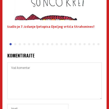
Izašlo je 7. izdanje ljetopisa Dječjeg vrtića Strahoninec!
J
KOMENTIRAJTE