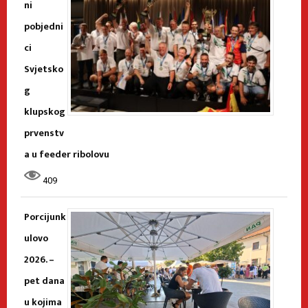
ni
pobjedni
ci
Svjetsko
g
klupskog
prvenstv
a u feeder ribolovu
409
Porcijunk
ulovo
2026. –
pet dana
u kojima