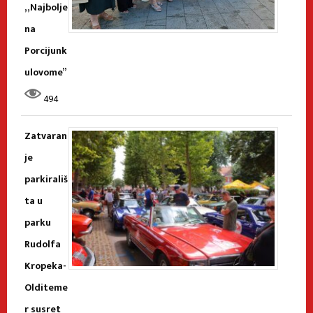
„Najbolje
na
Porcijunk
ulovome”
494
Zatvaran
je
parkirališ
ta u
parku
Rudolfa
Kropeka-
Olditeme
r susret