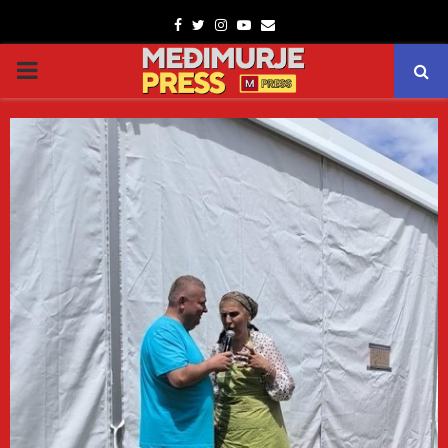
Facebook
Twitter
Instagram
Youtube
Email
PRIMARY
MENU