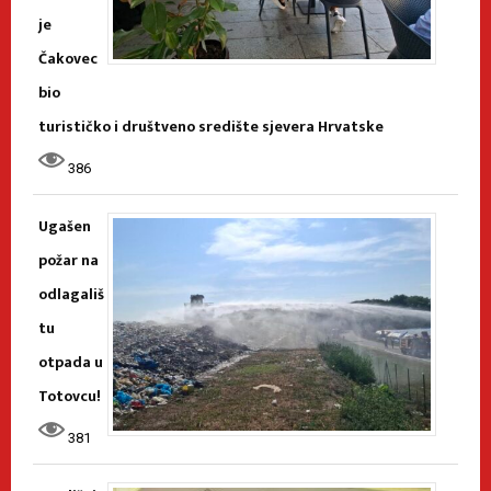
je
Čakovec
bio
turističko i društveno središte sjevera Hrvatske
386
Ugašen
požar na
odlagališ
tu
otpada u
Totovcu!
381