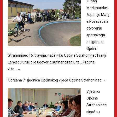
Župan
Međimurske
županije Matij
a Posavec na
otvorenju
sportskoga
poligona u
Općini
Strahoninec 16. travnja, načelniku Općine Strahoninec Franji
Lehkecu uručio je ugovor o sufinanciranju te…
Pročitaj
više…
→
Održana 7. sjednica Općinskog vijeća Općine Strahoninec
→
Vijećnici
Općine
Strahoninec
sinoć su