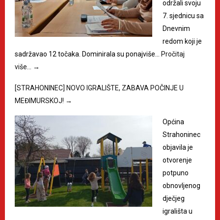
održali svoju
7. sjednicu sa
Dnevnim
redom koji je
sadržavao 12 točaka. Dominirala su ponajviše…
Pročitaj
više…
→
[STRAHONINEC] NOVO IGRALIŠTE, ZABAVA POČINJE U
MEĐIMURSKOJ!
→
Općina
Strahoninec
objavila je
otvorenje
potpuno
obnovljenog
dječjeg
igrališta u