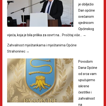
je obilježio
Dan općine
svečanom
sjednicom
Općinskog
vijeća, koja je bila prilika za osvrt na…
Pročitaj više…
→
Zahvalnost mještankama i mještanima Općine
Strahoninec
→
Povodom
Dana Općine
od srca vam
upućujemo
iskrene
čestitke i
zahvalnost
na