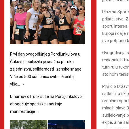
Plazma Sportsk
prijateljstva.
sport, interes
Europi i dalje
sve potpuno be
Ovogodišnja se
Prvi dan ovogodišnjeg Porcijunkulova u
regionalnih f
Čakovcu obilježila je snažna poruka
turniru u ruko
zajedništva, solidarnosti i ženske snage.
stolnom tenisu
Više od 500 sudionica svih…
Pročitaj
više…
→
Prvi dio Držav
i atletici u s
Dinamov dTruck stiže na Porcijunkulovo i
ostalnm sport
obogaćuje sportske sadržaje
mladih slave 3
manifestacije
→
sudjelovanje p
ekipe, a ne s