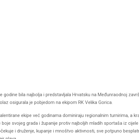
šle godine bila najbolja i predstavljala Hrvatsku na Međunraodnoj završn
rolaz osigurala je pobjedom na ekipom RK Velika Gorica.
talentirane ekipe već godinama dominiraju regionalnim turnirima, a kr
e boje svojeg grada i županije protiv najboljih mladih sportaša iz cijel
očekuje i druženje, kupanje i mnoštvo aktivnosti, sve potpuno besplat
fair playa.