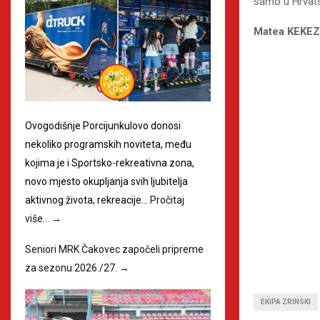
samo u Hrvats
Matea KEKEZ
Ovogodišnje Porcijunkulovo donosi
nekoliko programskih noviteta, među
kojima je i Sportsko-rekreativna zona,
novo mjesto okupljanja svih ljubitelja
aktivnog života, rekreacije…
Pročitaj
više…
→
Seniori MRK Čakovec započeli pripreme
za sezonu 2026./27.
→
EKIPA ZRINSKI