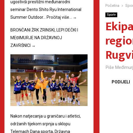
ugostivši prestižni međunarodni
Početna
Spor
seminar Dento Shito Ryu International
Sport+
Summer Outdoor…
Pročitaj više…
→
Ekipa
BRONČANI ŽRK ZRINSKI, LEPI DEČKI I
regi
MEĐIMURJE NA DRŽAVNOJ
ZAVRŠNICI
→
Rugvi
Piše
Međimurj
PODIJELI
Nakon natjecanja u graničaru i atletici,
održanih tijekom srpnja u sklopu
Telemach Dana sporta, Državna