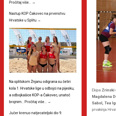
Pročitaj više…
→
Nastup KOP Čakovec na prvenstvu
Hrvatske u Splitu
→
Na splitskom Žnjanu odigrana su četiri
kola 1. Hrvatske lige u odbojci na pijesku,
Ekipa
Zrinski
a odbojkašice KOP-a Čakovec, unatoč
Magdalena Do
brojnim…
Pročitaj više…
→
Sabol, Tea Ig
prvakinja Hrva
Jučer krenuo natjecateljski dio 9.