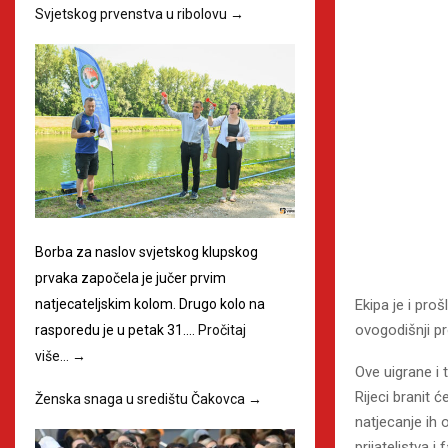
Svjetskog prvenstva u ribolovu
→
Borba za naslov svjetskog klupskog
prvaka započela je jučer prvim
Ekipa je i pro
natjecateljskim kolom. Drugo kolo na
ovogodišnji p
rasporedu je u petak 31.…
Pročitaj
više…
→
Ove uigrane i 
Rijeci branit ć
Ženska snaga u središtu Čakovca
→
natjecanje ih 
prijateljstva i 