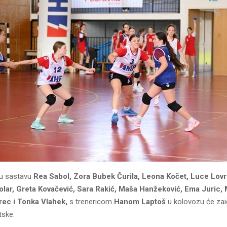
u sastavu
Rea Sabol, Zora Bubek Čurila, Leona Kočet, Luce Lovr
lar, Greta Kovačević, Sara Rakić, Maša Hanžeković, Ema Juric, 
rec i Tonka Vlahek,
s trenericom
Hanom Laptoš
u kolovozu će zaig
tske.