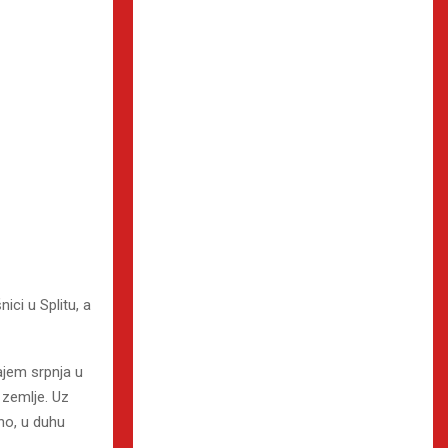
ici u Splitu, a
ajem srpnja u
e zemlje. Uz
no, u duhu