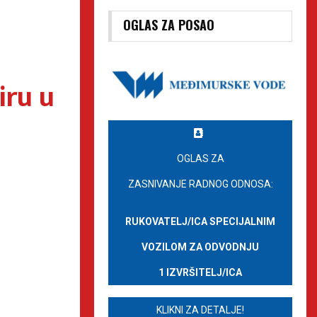
OGLAS ZA POSAO
ru u
OGLAS ZA
ZASNIVANJE RADNOG ODNOSA:
RUKOVATELJ/ICA SPECIJALNIM
VOZILOM ZA ODVODNJU
1 IZVRŠITELJ/ICA
KLIKNI ZA DETALJE!