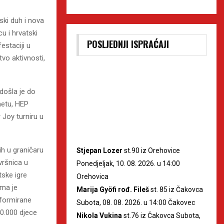
ski duh i nova
u i hrvatski
POSLJEDNJI ISPRAĆAJI
estaciji u
tvo aktivnosti,
došla je do
metu, HEP
 Joy turniru u
ih u graničaru
Stjepan Lozer
st.90 iz Orehovice
vršnica u
Ponedjeljak, 10. 08. 2026. u 14:00
ske igre
Orehovica
ama je
Marija Gyöfi rođ. Fileš
st. 85 iz Čakovca
 formirane
Subota, 08. 08. 2026. u 14:00 Čakovec
40.000 djece
Nikola Vukina
st.76 iz Čakovca Subota,