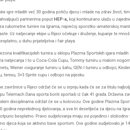
e igre mladih već 30 godina potiču djecu i mlade na zdrav život, tim
 Zahvaljujući partnerima poput
HEP-a
,
koji kontinuirano ulažu u zajednic
 za rukometne turnire na Igrama, najvećoj sporstko-amaterskoj manif
 raste. Uz natjecanje ekipe u Rijeci očekuje i druženje, kupanje te mnoš
splatno, u duhu prijateljstva i fair playa.
zona kvalifikacijskih turnira u sklopu Plazma Sportskih igara mladih 
aza natjecanja I to u Coca-Cola Cupu, Tommy turniru u malom nogo
metu, Wiener osiguranje turniru u šahu, GEN-I turniru u odbojci, Kinder
, tenisu, 3×3 Sprite cupu i odbojci na pijesku.
ne završnice u Rijeci održat će se u srpnju kada će se za titulu najbolj
klopu Telemach Dana sporta boriti sportaši iz čak 41 grada. Državna za
skim disciplinama održat će se u kolovozu. Ove godine Plazma Sport
0 godina neprekidnog djelovanja, a sva tri desetljeća za djecu na Igr
otpuno besplatno. Pravo sudjelovanja imaju svi pojedinci i slobodno
amo djeca koja se aktivno bave sportom. Ove godine sudjelovalo je 1