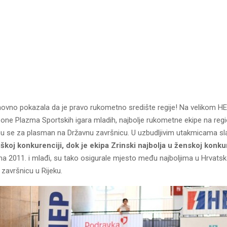
novno pokazala da je pravo rukometno središte regije! Na velikom HE
zone Plazma Sportskih igara mladih, najbolje rukometne ekipe na re
 su se za plasman na Državnu završnicu. U uzbudljivim utakmicama sla
škoj konkurenciji
,
dok je ekipa
Zrinski
najbolja u ženskoj konkur
a 2011. i mlađi, su tako osigurale mjesto među najboljima u Hrvatskoj
završnicu u Rijeku.