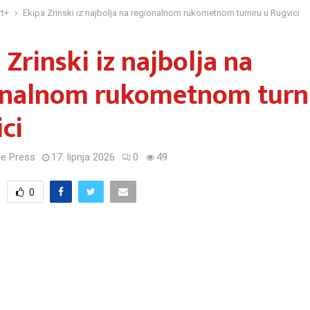
t+
Ekipa Zrinski iz najbolja na regionalnom rukometnom turniru u Rugvici
 Zrinski iz najbolja na
onalnom rukometnom turni
ci
e Press
17. lipnja 2026
0
49
0