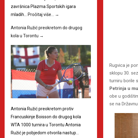
završnica Plazma Sportskih igara
mladih…
Pročitaj više…
→
Antonia Ružić preokretom do drugog
kola u Torontu
→
Rugvica je po
sklopu 30. se
turniru borile
Petrinja
u mu
obe u godištim
se na Državnu 
Antonia Ružić preokretom protiv
Francuskinje Boisson do drugog kola
WTA 1000 turnira u Torontu Antonia
Ružić je pobjedom otvorila nastup…