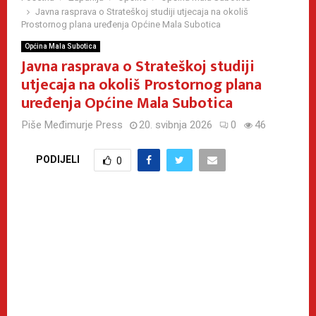
Javna rasprava o Strateškoj studiji utjecaja na okoliš
Prostornog plana uređenja Općine Mala Subotica
Općina Mala Subotica
Javna rasprava o Strateškoj studiji
utjecaja na okoliš Prostornog plana
uređenja Općine Mala Subotica
Piše
Međimurje Press
20. svibnja 2026
0
46
PODIJELI
0