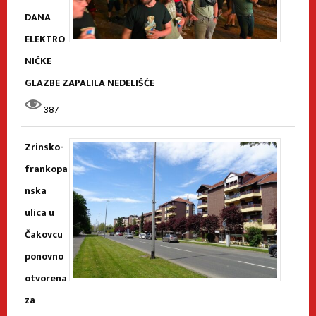
DANA
ELEKTRO
NIČKE
GLAZBE ZAPALILA NEDELIŠĆE
387
Zrinsko-
frankopa
nska
ulica u
Čakovcu
ponovno
otvorena
za