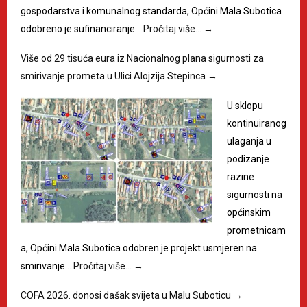
gospodarstva i komunalnog standarda, Općini Mala Subotica
odobreno je sufinanciranje…
Pročitaj više…
→
Više od 29 tisuća eura iz Nacionalnog plana sigurnosti za
smirivanje prometa u Ulici Alojzija Stepinca
→
U sklopu
kontinuiranog
ulaganja u
podizanje
razine
sigurnosti na
općinskim
prometnicam
a, Općini Mala Subotica odobren je projekt usmjeren na
smirivanje…
Pročitaj više…
→
COFA 2026. donosi dašak svijeta u Malu Suboticu
→