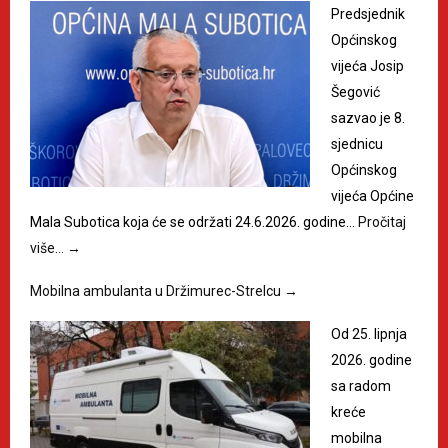
Predsjednik
Općinskog
vijeća Josip
Šegović
sazvao je 8.
sjednicu
Općinskog
vijeća Općine
Mala Subotica koja će se održati 24.6.2026. godine…
Pročitaj
više…
→
Mobilna ambulanta u Držimurec-Strelcu
→
Od 25. lipnja
2026. godine
sa radom
kreće
mobilna