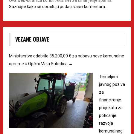
Ova web-stranica koristi Akismet za smanjenje spama.
Saznajte kako se obrađuju podaci vaših komentara.
VEZANE OBJAVE
Ministarstvo odobrilo 35.200,00 € za nabavu nove komunalne
opreme u Općini Mala Subotica
→
Temeljem
javnog poziva
za
financiranje
projekata za
poticanje
razvoja
komunalnog