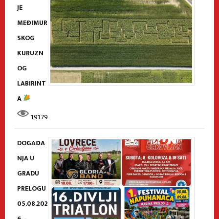
JE
MEĐIMUR
SKOG
KURUZN
OG
LABIRINT
A
19179
DOGAĐA
NJA U
GRADU
PRELOGU
05.08.202
6. –