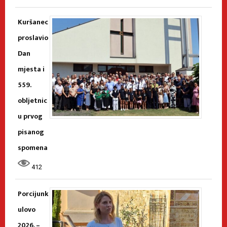
Kuršanec
proslavio
Dan
mjesta i
559.
obljetnic
u prvog
pisanog
spomena
412
Porcijunk
ulovo
2026. –