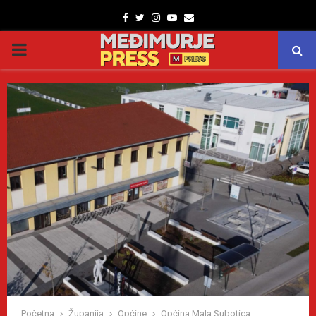
Facebook
Twitter
Instagram
Youtube
Email
PRIMARY
MENU
Početna
Županija
Općine
Općina Mala Subotica