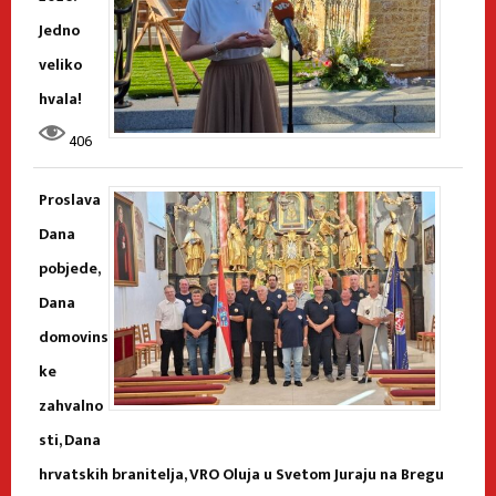
Jedno
veliko
hvala!
406
Proslava
Dana
pobjede,
Dana
domovins
ke
zahvalno
sti, Dana
hrvatskih branitelja, VRO Oluja u Svetom Juraju na Bregu