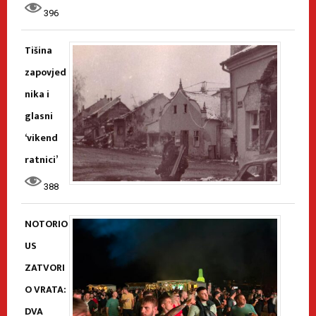
396
Tišina
zapovjed
nika i
glasni
‘vikend
ratnici’
388
NOTORIO
US
ZATVORI
O VRATA:
DVA