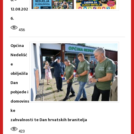
12.08.202
6.
456
Općina
Nedelišć
e
obilježila
Dan
pobjede i
domovins
ke
zahvalnosti te Dan hrvatskih branitelja
423