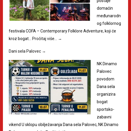
postaje
domaćin
međunarodn
og folklornog
festivala COFA – Contemporary Folklore Adventure, koji će
kroz bogat…
Pročitaj više…
→
Dani sela Palovec
→
NK Dinamo
Palovec
povodom
Dana sela
organizira
bogat
sportsko-
zabavni
vikend U sklopu obilježavanja Dana sela Palovec, NK Dinamo