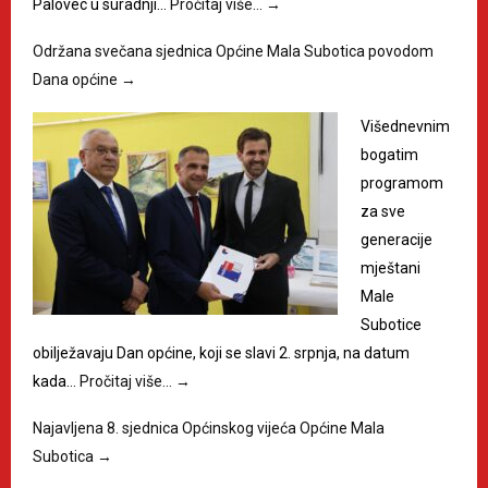
Palovec u suradnji…
Pročitaj više…
→
Održana svečana sjednica Općine Mala Subotica povodom
Dana općine
→
Višednevnim
bogatim
programom
za sve
generacije
mještani
Male
Subotice
obilježavaju Dan općine, koji se slavi 2. srpnja, na datum
kada…
Pročitaj više…
→
Najavljena 8. sjednica Općinskog vijeća Općine Mala
Subotica
→