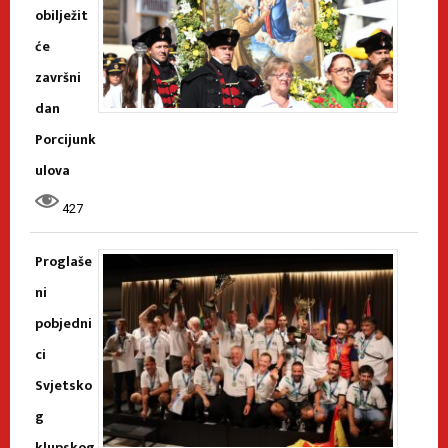
obilježit
će
završni
dan
Porcijunk
ulova
427
Proglaše
ni
pobjedni
ci
Svjetsko
g
klupskog