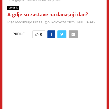
A gdje su zastave na današnji dan?
Urednik
A gdje su zastave na današnji dan?
Piše
Međimurje Press
5. kolovoza 2025
0
412
PODIJELI
0