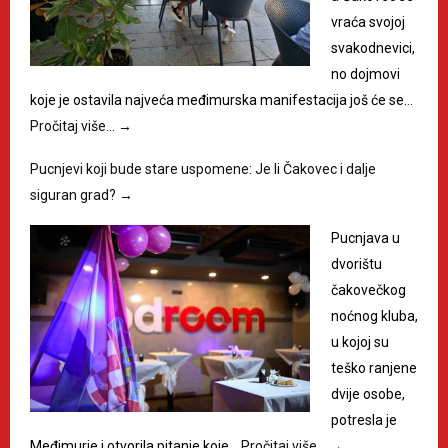
vraća svojoj
svakodnevici,
no dojmovi
koje je ostavila najveća međimurska manifestacija još će se…
Pročitaj više…
→
Pucnjevi koji bude stare uspomene: Je li Čakovec i dalje
siguran grad?
→
Pucnjava u
dvorištu
čakovečkog
noćnog kluba,
u kojoj su
teško ranjene
dvije osobe,
potresla je
Međimurje i otvorila pitanje koje…
Pročitaj više…
→