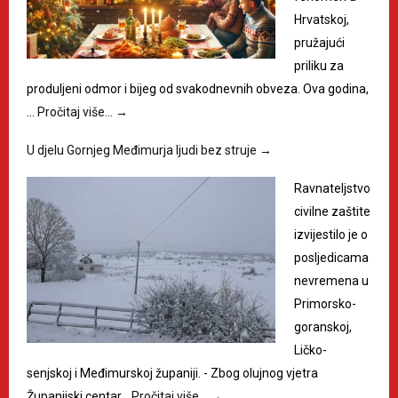
Hrvatskoj,
pružajući
priliku za
produljeni odmor i bijeg od svakodnevnih obveza. Ova godina,
…
Pročitaj više…
→
U djelu Gornjeg Međimurja ljudi bez struje
→
Ravnateljstvo
civilne zaštite
izvijestilo je o
posljedicama
nevremena u
Primorsko-
goranskoj,
Ličko-
senjskoj i Međimurskoj županiji. - Zbog olujnog vjetra
Županijski centar…
Pročitaj više…
→