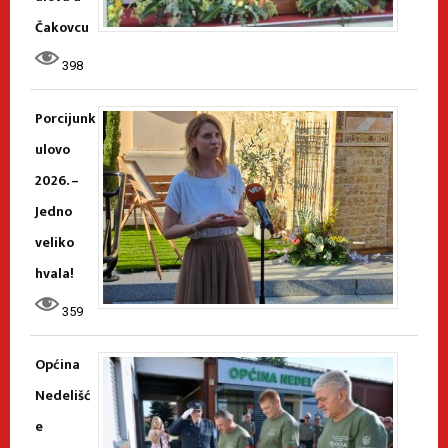
Čakovcu
398
Porcijunk
ulovo
2026. –
Jedno
veliko
hvala!
359
Općina
Nedelišć
e