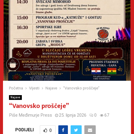
Početna
Vijesti
Najave
“Vanovsko proščeje”
Najave
“Vanovsko proščeje”
Piše
Međimurje Press
25. lipnja 2026
0
67
PODIJELI
0