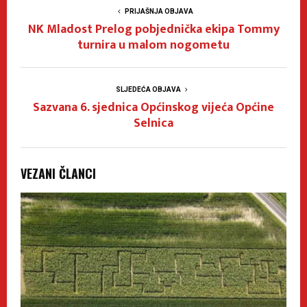
PRIJAŠNJA OBJAVA
NK Mladost Prelog pobjednička ekipa Tommy
turnira u malom nogometu
SLJEDEĆA OBJAVA
Sazvana 6. sjednica Općinskog vijeća Općine
Selnica
VEZANI ČLANCI