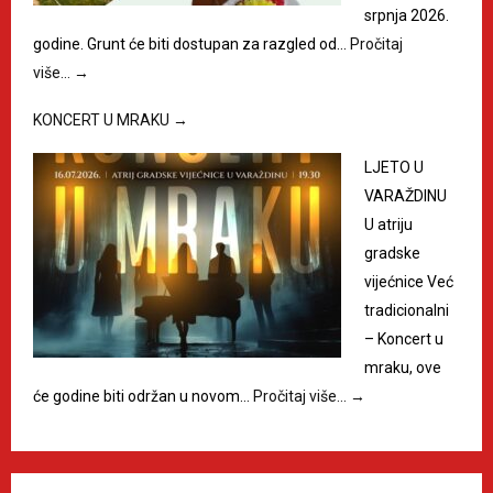
srpnja 2026.
godine. Grunt će biti dostupan za razgled od…
Pročitaj
više…
→
KONCERT U MRAKU
→
LJETO U
VARAŽDINU
U atriju
gradske
vijećnice Već
tradicionalni
– Koncert u
mraku, ove
će godine biti održan u novom…
Pročitaj više…
→