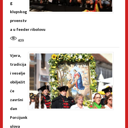
g
klupskog
prvenstv
a u feeder ribolovu
409
Vjera,
tradicija
i veselje
obilježit
će
završni
dan
Porcijunk
ulova