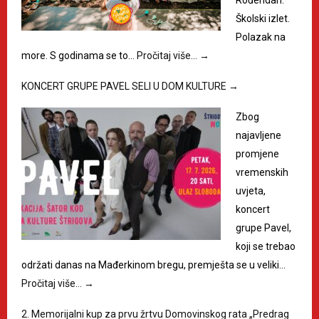
Rođendan.
Školski izlet.
Polazak na
more. S godinama se to…
Pročitaj više…
→
KONCERT GRUPE PAVEL SELI U DOM KULTURE
→
Zbog
najavljene
promjene
vremenskih
uvjeta,
koncert
grupe Pavel,
koji se trebao
održati danas na Mađerkinom bregu, premješta se u veliki…
Pročitaj više…
→
2. Memorijalni kup za prvu žrtvu Domovinskog rata „Predrag