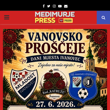
Facebook
Twitter
Instagram
Youtube
Email
PRIMARY
MENU