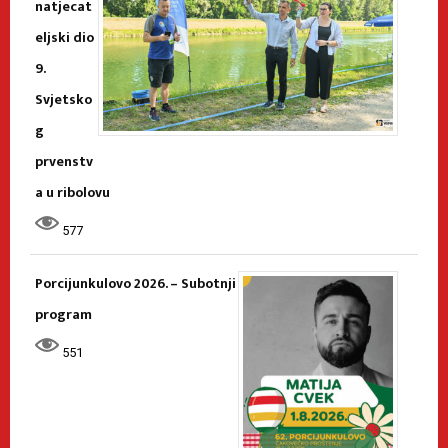
natjecat
eljski dio
9.
Svjetsko
g
prvenstv
a u ribolovu
577
Porcijunkulovo 2026. – Subotnji
program
551