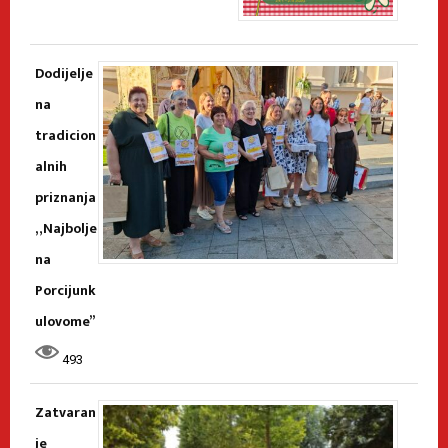
Dodijelje
na
tradicion
alnih
priznanja
„Najbolje
na
Porcijunk
ulovome”
493
Zatvaran
je