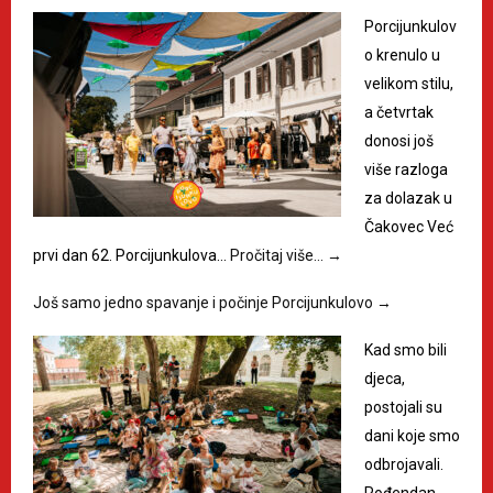
Porcijunkulov
o krenulo u
velikom stilu,
a četvrtak
donosi još
više razloga
za dolazak u
Čakovec Već
prvi dan 62. Porcijunkulova…
Pročitaj više…
→
Još samo jedno spavanje i počinje Porcijunkulovo
→
Kad smo bili
djeca,
postojali su
dani koje smo
odbrojavali.