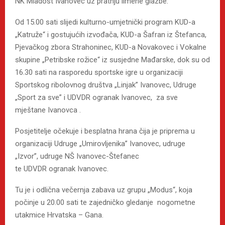
NK Mladost Ivanovec uz pratnju limene glazbe.
Od 15.00 sati slijedi kulturno-umjetnički program KUD-a
„Katruže“ i gostujućih izvođača, KUD-a Šafran iz Štefanca,
Pjevačkog zbora Strahoninec, KUD-a Novakovec i Vokalne
skupine „Petribske rožice“ iz susjedne Mađarske, dok su od
16.30 sati na rasporedu sportske igre u organizaciji
Sportskog ribolovnog društva „Linjak” Ivanovec, Udruge
„Sport za sve” i UDVDR ogranak Ivanovec, za sve
mještane Ivanovca .
Posjetitelje očekuje i besplatna hrana čija je priprema u
organizaciji Udruge „Umirovljenika” Ivanovec, udruge
„Izvor”, udruge NŠ Ivanovec-Štefanec
te UDVDR ogranak Ivanovec.
Tu je i odlična večernja zabava uz grupu „Modus“, koja
počinje u 20.00 sati te zajedničko gledanje nogometne
utakmice Hrvatska – Gana.