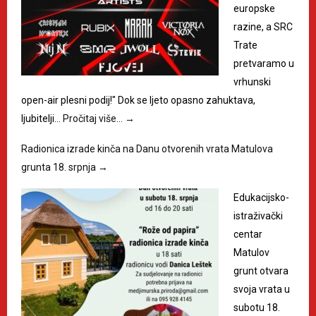
europske
razine, a SRC
Trate
pretvaramo u
vrhunski
open-air plesni podij!" Dok se ljeto opasno zahuktava,
ljubitelji…
Pročitaj više…
→
Radionica izrade kinča na Danu otvorenih vrata Matulova
grunta 18. srpnja
→
Edukacijsko-
istraživački
centar
Matulov
grunt otvara
svoja vrata u
subotu 18.