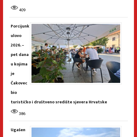
409
Porcijunk
ulovo
2026. –
pet dana
u kojima
je
Čakovec
bio
turističko i društveno središte sjevera Hrvatske
386
Ugašen