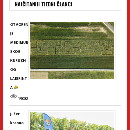
NAJČITANIJI TJEDNI ČLANCI
OTVOREN
JE
MEĐIMUR
SKOG
KURUZN
OG
LABIRINT
A
19082
Jučer
krenuo