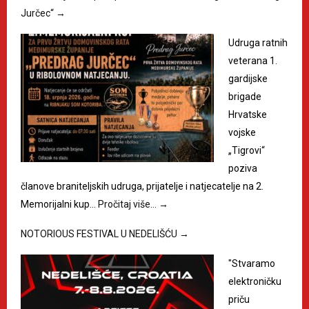
Jurčec“
→
Udruga ratnih
veterana 1.
gardijske
brigade
Hrvatske
vojske
„Tigrovi“
poziva
članove braniteljskih udruga, prijatelje i natjecatelje na 2.
Memorijalni kup…
Pročitaj više…
→
NOTORIOUS FESTIVAL U NEDELIŠĆU
→
"Stvaramo
elektroničku
priču