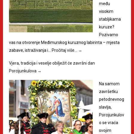
među
visokim
stabljikama
kuruze?
Pozivamo
vas na otvorenje Međimurskog kuruznog labirinta – mjesta
zabave, istraživanja i…
Pročitaj više…
→
Vjera, tradicija i veselje obilježit će završni dan
Porcijunkulova
→
Na samom
završetku
petodnevnog
slavlja,
Porcijunkulov
o se vraća
svojim