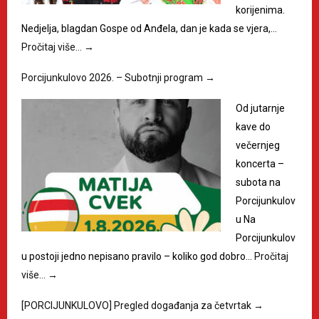
korijenima.
Nedjelja, blagdan Gospe od Anđela, dan je kada se vjera,…
Pročitaj više…
→
Porcijunkulovo 2026. – Subotnji program
→
Od jutarnje
kave do
večernjeg
koncerta –
subota na
Porcijunkulov
u Na
Porcijunkulov
u postoji jedno nepisano pravilo – koliko god dobro…
Pročitaj
više…
→
[PORCIJUNKULOVO] Pregled događanja za četvrtak
→