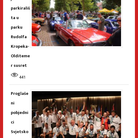
parkirališ
ta u
parku
Rudolfa
Kropeka-
Olditeme
r susret
441
Proglaše
ni
pobjedni
ci
Svjetsko