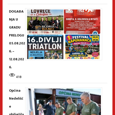
DOGAĐA
NJA U
GRADU
PRELOGU
05.08.202
6. –
12.08.202
6.
418
Općina
Nedelišć
e
obilježila