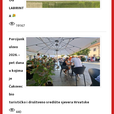
OG
LABIRINT
A
19167
Porcijunk
ulovo
2026. –
pet dana
u kojima
je
Čakovec
bio
turističko i društveno središte sjevera Hrvatske
440