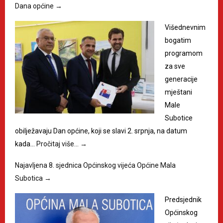
Dana općine
→
Višednevnim
bogatim
programom
za sve
generacije
mještani
Male
Subotice
obilježavaju Dan općine, koji se slavi 2. srpnja, na datum
kada…
Pročitaj više…
→
Najavljena 8. sjednica Općinskog vijeća Općine Mala
Subotica
→
Predsjednik
Općinskog