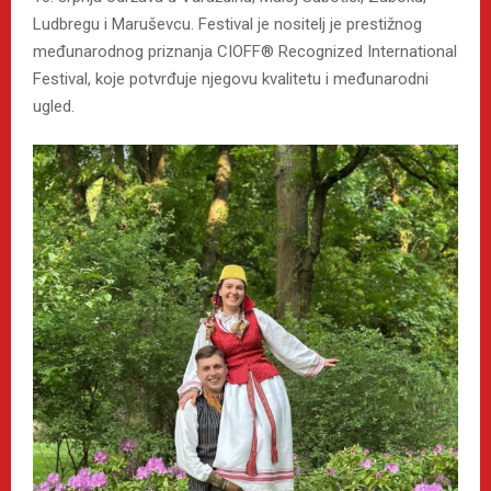
Ludbregu i Maruševcu. Festival je nositelj je prestižnog
međunarodnog priznanja CIOFF® Recognized International
Festival, koje potvrđuje njegovu kvalitetu i međunarodni
ugled.