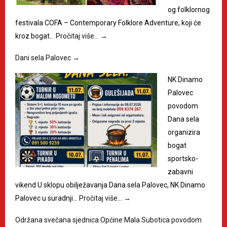
og folklornog
festivala COFA – Contemporary Folklore Adventure, koji će
kroz bogat…
Pročitaj više…
→
Dani sela Palovec
→
NK Dinamo
Palovec
povodom
Dana sela
organizira
bogat
sportsko-
zabavni
vikend U sklopu obilježavanja Dana sela Palovec, NK Dinamo
Palovec u suradnji…
Pročitaj više…
→
Održana svečana sjednica Općine Mala Subotica povodom