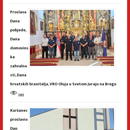
Proslava
Dana
pobjede,
Dana
domovins
ke
zahvalno
sti, Dana
hrvatskih branitelja, VRO Oluja u Svetom Juraju na Bregu
383
Kuršanec
proslavio
Dan