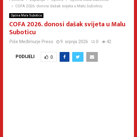
COFA 2026. donosi dašak svijeta u Malu Suboticu
Općina Mala Subotica
COFA 2026. donosi dašak svijeta u Malu
Suboticu
Piše
Međimurje Press
9. srpnja 2026
0
42
PODIJELI
0