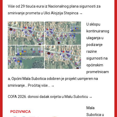
Više od 29 tisuća eura iz Nacionalnog plana sigurnosti za
smirivanje prometa u Ulici Alojzija Stepinca
→
U sklopu
kontinuiranog
ulaganja u
podizanje
razine
sigurnosti na
općinskim
prometnicam
a, Općini Mala Subotica odobren je projekt usmjeren na
smirivanje…
Pročitaj više…
→
COFA 2026. donosi dašak svijeta u Malu Suboticu
→
Mala
Subotica u