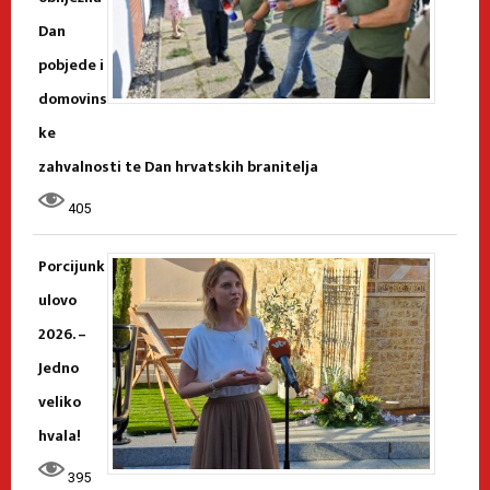
Dan
pobjede i
domovins
ke
zahvalnosti te Dan hrvatskih branitelja
405
Porcijunk
ulovo
2026. –
Jedno
veliko
hvala!
395