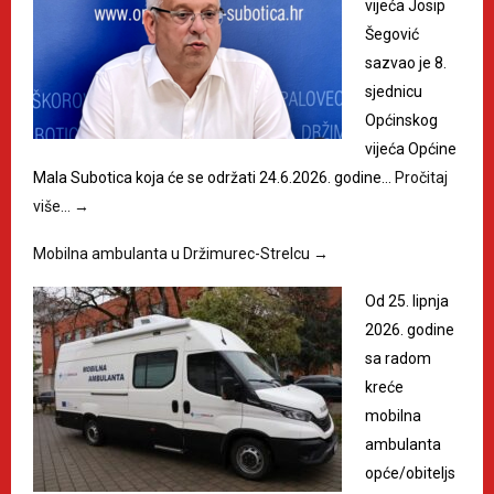
vijeća Josip
Šegović
sazvao je 8.
sjednicu
Općinskog
vijeća Općine
Mala Subotica koja će se održati 24.6.2026. godine…
Pročitaj
više…
→
Mobilna ambulanta u Držimurec-Strelcu
→
Od 25. lipnja
2026. godine
sa radom
kreće
mobilna
ambulanta
opće/obiteljs