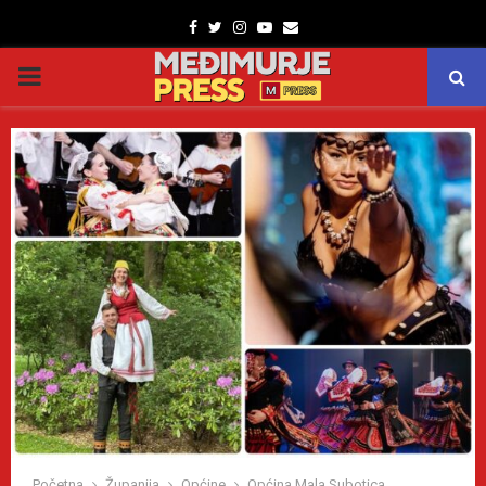
Facebook
Twitter
Instagram
Youtube
Email
PRIMARY
MENU
Početna
Županija
Općine
Općina Mala Subotica