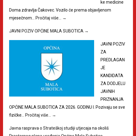
ke medicine
Doma zdravlja Čakovec. Vozilo će prema objavljenom
mjesečnom…
Pročitaj više…
→
JAVNI POZIV OPĆINE MALA SUBOTICA
→
JAVNI POZIV
ZA
PREDLAGAN
JE
KANDIDATA
ZA DODJELU
JAVNIH
PRIZNANJA
OPĆINE MALA SUBOTICA ZA 2026. GODINU I. Pozivaju se sve
fizičke…
Pročitaj više…
→
Javna rasprava o Strateškoj studiji utjecaja na okoliš
Prostornog plana uređenja Općine Mala Subotica
→