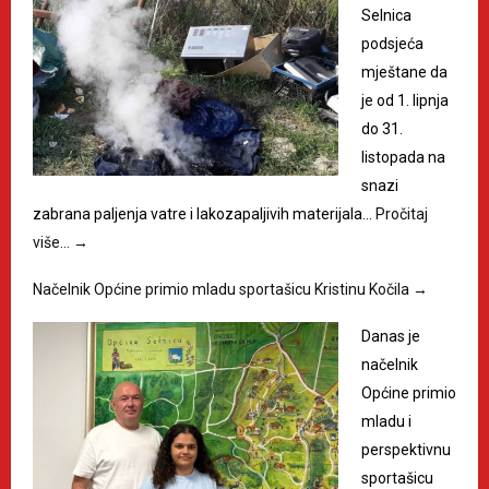
Selnica
podsjeća
mještane da
je od 1. lipnja
do 31.
listopada na
snazi
zabrana paljenja vatre i lakozapaljivih materijala…
Pročitaj
više…
→
Načelnik Općine primio mladu sportašicu Kristinu Kočila
→
Danas je
načelnik
Općine primio
mladu i
perspektivnu
sportašicu