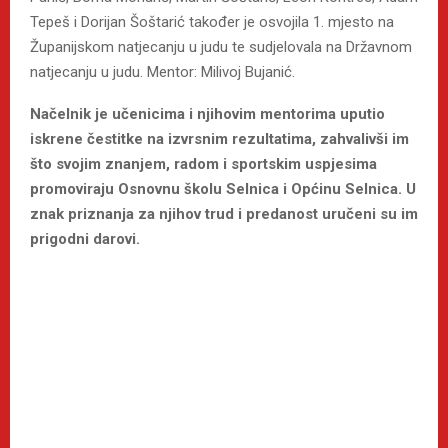
Tepeš i Dorijan Šoštarić također je osvojila 1. mjesto na
Županijskom natjecanju u judu te sudjelovala na Državnom
natjecanju u judu. Mentor: Milivoj Bujanić.
Načelnik je učenicima i njihovim mentorima uputio
iskrene čestitke na izvrsnim rezultatima, zahvalivši im
što svojim znanjem, radom i sportskim uspjesima
promoviraju Osnovnu školu Selnica i Općinu Selnica. U
znak priznanja za njihov trud i predanost uručeni su im
prigodni darovi.