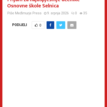
Osnovne škole Selnica
Piše
Međimurje Press
9. srpnja 2026
0
35
PODIJELI
0