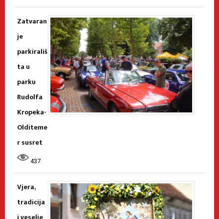
Zatvaran
je
parkirališ
ta u
parku
Rudolfa
Kropeka-
Olditeme
r susret
437
Vjera,
tradicija
i veselje