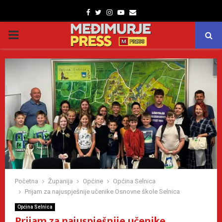
Facebook
Twitter
Instagram
Youtube
Email
PRIMARY
MENU
Početna
Županija
Općine
Općina Selnica
Prijam za najuspješnije učenike Osnovne škole Selnica
Općina Selnica
Prijam za najuspješnije učenike