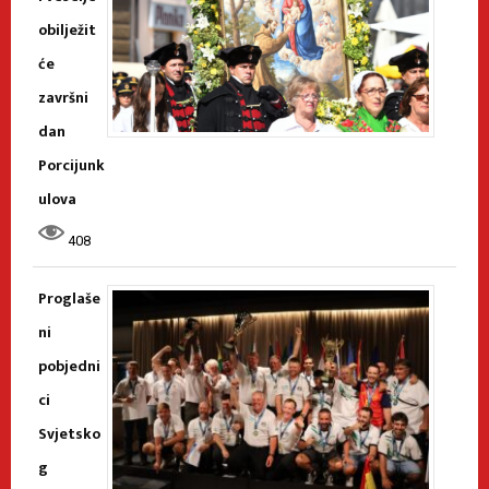
obilježit
će
završni
dan
Porcijunk
ulova
408
Proglaše
ni
pobjedni
ci
Svjetsko
g