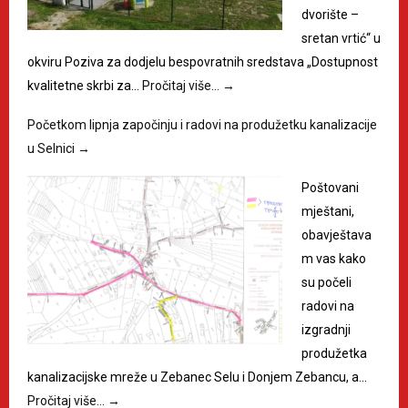
dvorište –
sretan vrtić“ u
okviru Poziva za dodjelu bespovratnih sredstava „Dostupnost
kvalitetne skrbi za…
Pročitaj više…
→
Početkom lipnja započinju i radovi na produžetku kanalizacije
u Selnici
→
Poštovani
mještani,
obavještava
m vas kako
su počeli
radovi na
izgradnji
produžetka
kanalizacijske mreže u Zebanec Selu i Donjem Zebancu, a…
Pročitaj više…
→