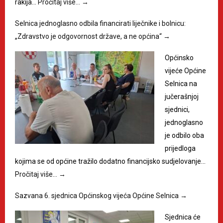
rakija…
Pročitaj više…
→
Selnica jednoglasno odbila financirati liječnike i bolnicu:
„Zdravstvo je odgovornost države, a ne općina“
→
Općinsko
vijeće Općine
Selnica na
jučerašnjoj
sjednici,
jednoglasno
je odbilo oba
prijedloga
kojima se od općine tražilo dodatno financijsko sudjelovanje…
Pročitaj više…
→
Sazvana 6. sjednica Općinskog vijeća Općine Selnica
→
Sjednica će