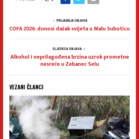
PRIJAŠNJA OBJAVA
COFA 2026. donosi dašak svijeta u Malu Suboticu
SLJEDEĆA OBJAVA
Alkohol i neprilagođena brzina uzrok prometne
nesreće u Zebanec Selu
VEZANI ČLANCI