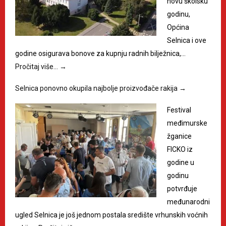
novu školsku
godinu,
Općina
Selnica i ove
godine osigurava bonove za kupnju radnih bilježnica,…
Pročitaj više…
→
Selnica ponovno okupila najbolje proizvođače rakija
→
Festival
međimurske
žganice
FICKO iz
godine u
godinu
potvrđuje
međunarodni
ugled Selnica je još jednom postala središte vrhunskih voćnih