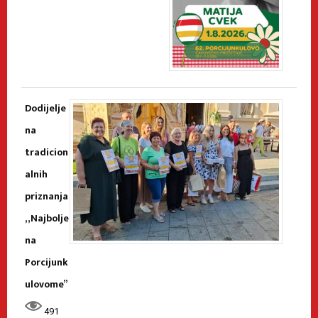
Dodijelje
na
tradicion
alnih
priznanja
„Najbolje
na
Porcijunk
ulovome”
491