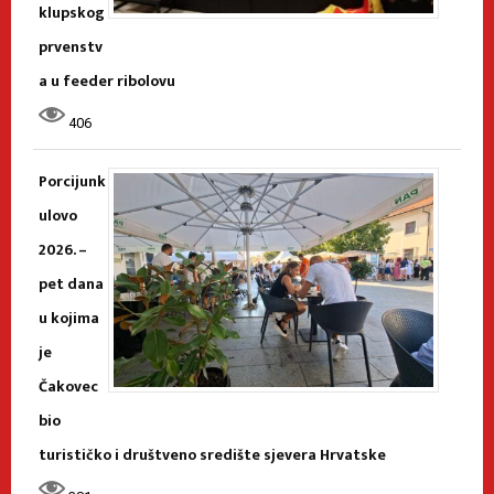
klupskog
prvenstv
a u feeder ribolovu
406
Porcijunk
ulovo
2026. –
pet dana
u kojima
je
Čakovec
bio
turističko i društveno središte sjevera Hrvatske