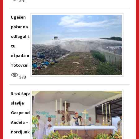
381
Ugašen
požar na
odlagališ
tu
otpada u
Totovcu!
378
Središnje
slavlje
Gospe od
Anđela –
Porcijunk