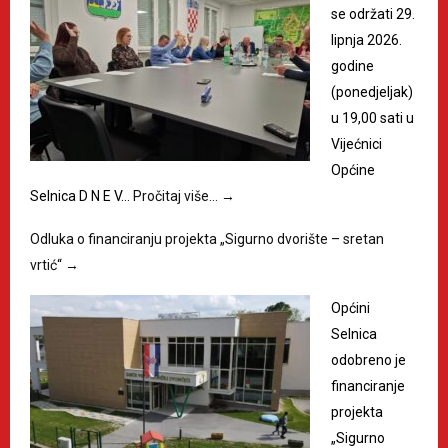
se održati 29.
lipnja 2026.
godine
(ponedjeljak)
u 19,00 sati u
Vijećnici
Općine
Selnica D N E V…
Pročitaj više…
→
Odluka o financiranju projekta „Sigurno dvorište – sretan
vrtić“
→
Općini
Selnica
odobreno je
financiranje
projekta
„Sigurno