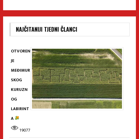
NAJČITANIJI TJEDNI ČLANCI
OTVOREN
JE
MEĐIMUR
SKOG
KURUZN
OG
LABIRINT
A
19077