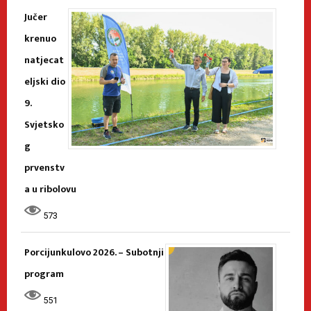
Jučer
krenuo
natjecat
eljski dio
9.
Svjetsko
g
prvenstv
a u ribolovu
573
Porcijunkulovo 2026. – Subotnji
program
551