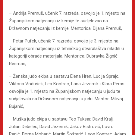
– Andrija Premuš, učenik 7. razreda, osvojio je 1. mjesto na
Županijskom natjecanju iz kemije te sudjelovao na
Državnom natjecanju iz kemije. Mentorica: Dijana Premuš,
– Petar Pufek, učenik 7. razreda, osvojio je 3. mjesto na
Županijskom natjecanju iz tehničkog stvaralaštva mladih u
kategoriji obrade materijala. Mentorica: Dubravka Žignić
Resman,
– Ženska judo ekipa u sastavu Elena Hren, Lucija Šprajc,
Viktoria Vodušek, Lea Kontrec, Lana Jezernik i Klara Peras
osvojila je 1. mjesto na Županijskom natjecanju u judu te
sudjelovala na Državnom natjecanju u judu. Mentor: Milivoj
Bujanić,
– Muška judo ekipa u sastavu Teo Tuksar, David Kralj,
Julian Debelec, David Jezernik, Jakov Bistrović, Lovro
Panić, Borna Moharić, Martin Šoštarić, Leon Kontrec, Adam