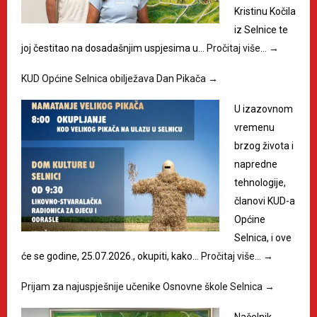
Kristinu Kočila
iz Selnice te
joj čestitao na dosadašnjim uspjesima u…
Pročitaj više…
→
KUD Općine Selnica obilježava Dan Pikača
→
U izazovnom
vremenu
brzog života i
napredne
tehnologije,
članovi KUD-a
Općine
Selnica, i ove
će se godine, 25.07.2026., okupiti, kako…
Pročitaj više…
→
Prijam za najuspješnije učenike Osnovne škole Selnica
→
Načelnik